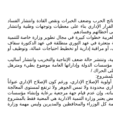
ت نتائج الحرب وضعف الخبرات ونقص القادة وانتشار الفساد
قرار الإداري بناء على معطيات وتوجهات وطنية وانتشار
على أخطائهم وفسادهم.
العربية خطوات كبيرة في مجال تطوير وزارة خاصة للتنمية
دارية متعثرة في عهد النوري منطلقة في عهد الدكتورة سفاف
أو مراقبة إدارية أو تخطيط احتياجات عمالة، وتوظيف أو
ية، وتنتشر حالة ضعف الإنتاجية والتخريب وانتشار أساليب
في مؤسسات الدولة وإداراتها العامة موضوع بطيء ومترهل
لى الحراك /
للمشروع:
وية الإصلاح الإداري، ورغم كون الإصلاح الإداري عنواناً
لإداري محدودة ولا تمس الجوهر ولا ترتفع لمستوى المعالجة
اته، وإن عدم قيام جهة مرجعية برعاية وإنشاء مؤسسات
 يعتبر وزارة التنمية الادارية هي المعنية فقط بالمشروع
مة كل الوزراء والمحافظين والمديرين وليس مهمة وزارة