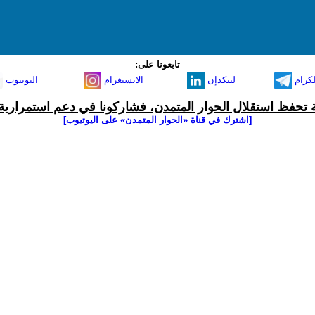
تابعونا على:
لكرام
لينكدإن
الانستغرام
اليوتيوب
ية تحفظ استقلال الحوار المتمدن، فشاركونا في دعم استمرارية 
[اشترك في قناة ‫«الحوار المتمدن» على اليوتيوب]