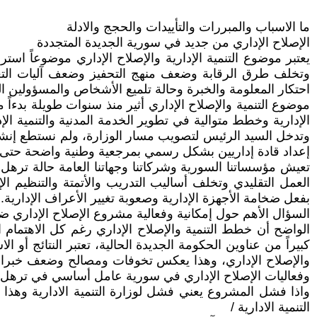
ما الاسباب والمبررات والتأييدات والحجج والادلة
الإصلاح الإداري من جديد في سورية الجديدة المتجددة
يعتبر موضوع التنمية الإدارية والإصلاح الإداري موضوعاً اس
وتخلف طرق الرقابة وضعف منهج التحفيز وضعف آليات التعيين
احتكار المعلومة والخبرة وحالة تلميع الأشخاص والمسؤولين ا
موضوع التنمية والإصلاح الإداري أثير منذ سنوات طويلة بدءا
الإدارية وخطط متوالية في تطوير الخدمة المدنية والتنمية الإ
وتدخل السيد الرئيس لتصويب مسار الوزارة، ولم نستطع إنشاء
إعداد قادة إداريين بشكل رسمي بمرجعية وطنية واضحة حتى ا
تعيش مؤسساتنا السورية وشركاتنا وجهاتنا العامة حالة ترهل ف
العمل التقليدي وتخلف أساليب التدريب والأتمتة والتنظيم 
بفعل ضخامة الأجهزة الإدارية وصعوبة تغيير الأعراف الإدارية
السؤال الأهم حول إمكانية وفعالية مشروع الإصلاح الإداري ض
الواضح أن خطط التنمية والإصلاح الإداري رغم كل الاهتمام ال
كبيراً من عناوين الحكومة الجديدة الحالية، تعتبر النتائج أو
والإصلاح الإداري، وهذا يعكس تخوفات ومصالح وضعف خبرات 
وفعاليات الإصلاح الإداري في سورية عامل أساسي في ترهل هذا 
واذا فشل المشروع يعني فشل لوزارة التنمية الادارية وهذ
التنمية الادارية /