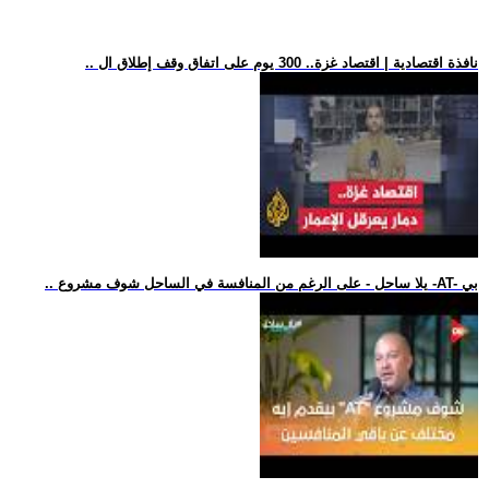
.. نافذة اقتصادية | اقتصاد غزة.. 300 يوم على اتفاق وقف إطلاق ال
.. يلا ساحل - على الرغم من المنافسة في الساحل شوف مشروع -AT- بي