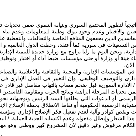
تراتيجياً لتطوير المجتمع السوري وبنيانه التنموي ضمن تحديا
 والاختيار وعدم وجود بنوك وطنية للمعلومات وعدم بناء ال
لفاسدين الذين يحققون المنافع الخاصة والتحالفات والتغطية 
ً من التسعينات في سورية كما أعتقد، وخطت الدول العالمية و 
دارية، ونحن اليوم ما زلنا نراوح مع وزارة جديدة للتنمية الإ
 هيئة أو وزارة أو حتى مؤسسات ضبط أداء أو اختيار وتوظيف، 
لان.
ي المؤسسات الإدارية والمحلية والثقافية والاعلامية والصناع
الإداري والتوصيف الوظيفي، وإن التغيير في العمل الإداري 
. / الادارة السورية فيل ضخم مصاب بالتهاب مفاصل غير قادر ع
من تحديات المرحلة الراهنة ونتائج الحرب ومقاومة الفاسدين 
رسمي أو الدعوات التي يطلقها السيد الرئيس وتوجيهاته نحو أول
 الاستجابة الرسمية الحكومية أو نقاط الانطلاق بخطة الإصلاح ا
ونقص كوادر وآلية لعدم تفعيل فكر الإصلاح الإداري ومؤسس
الشعار وإبطال مفعوله وعدم اكتسابه الجدية العملية. / البعض
ا الكلام مرفوض وغير دقيق لان المشروع كبير ووطني وهو مه