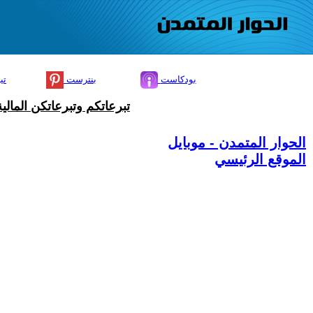
بودكاست
بنترست
تي
تبرعاتكم وتبرعاتكن المال
الحوار المتمدن - موبايل
الموقع الرئيسي