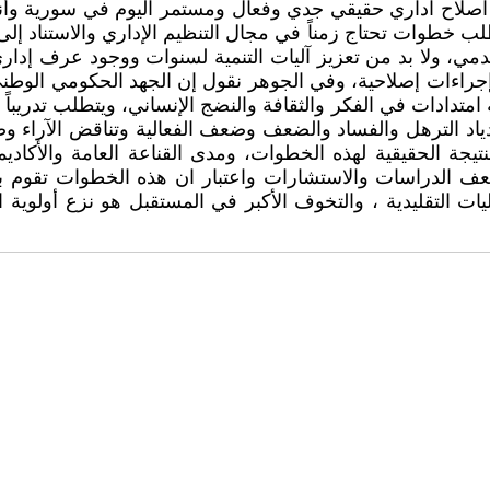
اصلاح اداري حقيقي جدي وفعال ومستمر اليوم في سورية وأنه ل
ب خطوات تحتاج زمناً في مجال التنظيم الإداري والاستناد إلى آ
دمي، ولا بد من تعزيز آليات التنمية لسنوات ووجود عرف إداري
ة إجراءات إصلاحية، وفي الجوهر نقول إن الجهد الحكومي الوط
امتدادات في الفكر والثقافة والنضج الإنساني، ويتطلب تدريباً
اد الترهل والفساد والضعف وضعف الفعالية وتناقض الآراء وض
لنتيجة الحقيقية لهذه الخطوات، ومدى القناعة العامة والأكاد
عف الدراسات والاستشارات واعتبار ان هذه الخطوات تقوم به
ت التقليدية ، والتخوف الأكبر في المستقبل هو نزع أولوية ال