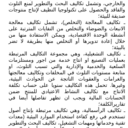
والخارجي، وتشمل تكاليف البحث والتطوير لمنع التلوث
والفاقد والحصول على تكنولوجيا النظيف لإنتاج منتوجات
صديقة للبيئة؛
ـ تكاليف المعالجة (التخلص)، تشمل تكاليف معالجة
الانبعاث والضوضاء والتخلص من النفايات المترتبة على
أنشطة الوحدة الاقتصادية، ويمكن الاستفادة منها من
خلال إعادة تدويرها أو التخلص منها بطريقة لا تضر
بالبيئة؛
ـ تكاليف التشغيلية، وهي مجموعة التكاليف المرتبطة
بعمليات التصنيع او انتاج خدمة من اجور ومستلزمات
السلعية والخدمية والإدارية والتي تسبب التلوث، او
متابعة مستويات التلوث في المخلفات وتكاليف معالجتها
والغرامات والعقوبات الناتجة عن الحوادث البيئية،
وغيرها. تحمل هذه التكاليف سنويا على حساب تكلفة
الانتاج مع تكاليف النشاط الاعتيادي للمنتج ضمن
الحسابات المالية ويجب ان تظهر تفاصلها أيضا في
تقاريرالكلفة؛
ـ تكاليف الرأسمالية، وهي تكاليف مرتبطة بإنتاج أصول
تستخدم في رفع كفاءة استخدام الموارد البيئية (معدات
تقنية وخدماتها ومهمات التشغيل، تكاليف البحث والتطوير