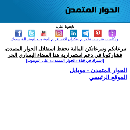
تابعونا على:
بودكاست
بنترست
تيلكرام
لينكدإن
الانستغرام
اليوتيوب
التويتر
الفيسبوك
تبرعاتكم وتبرعاتكن المالية تحفظ استقلال الحوار المتمدن،
فشاركونا في دعم استمرارية هذا الفضاء اليساري الحر
[اشترك في قناة ‫«الحوار المتمدن» على اليوتيوب]
الحوار المتمدن - موبايل
الموقع الرئيسي