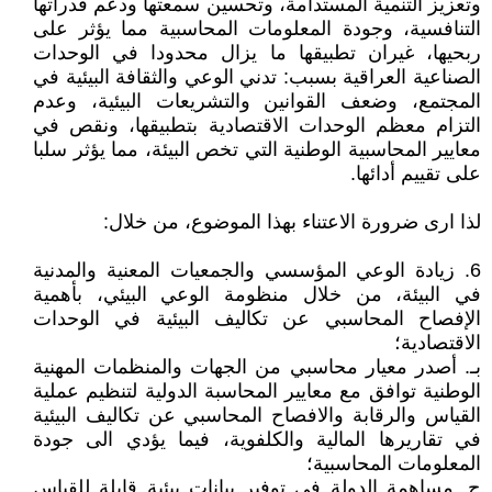
وتعزيز التنمية المستدامة، وتحسين سمعتها ودعم قدراتها
التنافسية، وجودة المعلومات المحاسبية مما يؤثر على
ربحيها، غيران تطبيقها ما يزال محدودا في الوحدات
الصناعية العراقية بسبب: تدني الوعي والثقافة البيئية في
المجتمع، وضعف القوانين والتشريعات البيئية، وعدم
التزام معظم الوحدات الاقتصادية بتطبيقها، ونقص في
معايير المحاسبية الوطنية التي تخص البيئة، مما يؤثر سلبا
على تقييم أدائها.
لذا ارى ضرورة الاعتناء بهذا الموضوع، من خلال:
6. زيادة الوعي المؤسسي والجمعيات المعنية والمدنية
في البيئة، من خلال منظومة الوعي البيئي، بأهمية
الإفصاح المحاسبي عن تكاليف البيئية في الوحدات
الاقتصادية؛
بـ. أصدر معيار محاسبي من الجهات والمنظمات المهنية
الوطنية توافق مع معايير المحاسبة الدولية لتنظيم عملية
القياس والرقابة والافصاح المحاسبي عن تكاليف البيئية
في تقاريرها المالية والكلفوية، فيما يؤدي الى جودة
المعلومات المحاسبية؛
ج. مساهمة الدولة في توفير بيانات بيئية قابلة للقياس