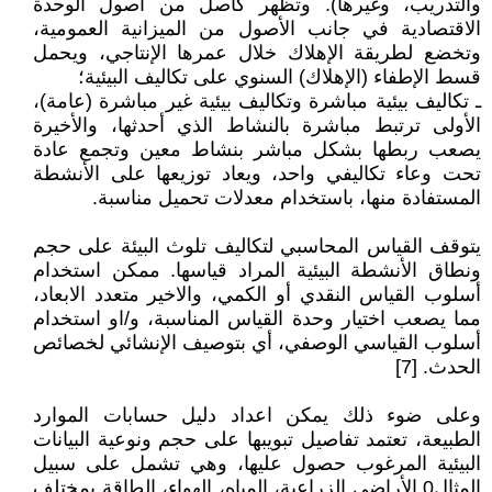
والتدريب، وغيرها). وتظهر كأصل من أصول الوحدة
الاقتصادية في جانب الأصول من الميزانية العمومية،
وتخضع لطريقة الإهلاك خلال عمرها الإنتاجي، ويحمل
قسط الإطفاء (الإهلاك) السنوي على تكاليف البيئية؛
ـ تكاليف بيئية مباشرة وتكاليف بيئية غير مباشرة (عامة)،
الأولى ترتبط مباشرة بالنشاط الذي أحدثها، والأخيرة
يصعب ربطها بشكل مباشر بنشاط معين وتجمع عادة
تحت وعاء تكاليفي واحد، ويعاد توزيعها على الأنشطة
المستفادة منها، باستخدام معدلات تحميل مناسبة.
يتوقف القياس المحاسبي لتكاليف تلوث البيئة على حجم
ونطاق الأنشطة البيئية المراد قياسها. ممكن استخدام
أسلوب القياس النقدي أو الكمي، والاخير متعدد الابعاد،
مما يصعب اختيار وحدة القياس المناسبة، و/او استخدام
أسلوب القياسي الوصفي، أي بتوصيف الإنشائي لخصائص
الحدث. [7]
وعلى ضوء ذلك يمكن اعداد دليل حسابات الموارد
الطبيعة، تعتمد تفاصيل تبويبها على حجم ونوعية البيانات
البيئية المرغوب حصول عليها، وهي تشمل على سبيل
المثال0 الأراضي الزراعية، المياه، الهواء، الطاقة بمختلف