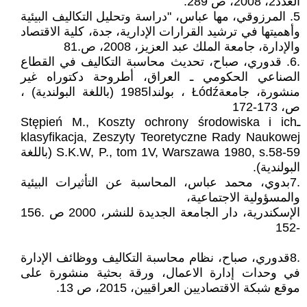
العدد2، 2008، ص 289.
5. المرزوقي، مها عباس، "دراسة وتحليل التكاليف البيئية
وأهميتها في ترشيد القرارات الإدارية، جدة، كلية الاقتصاد
والإدارة، جامعة الملك عبد العزيز، 2008، ص.81
.6. قدوري، صباح، تحديث محاسبة التكاليف في القطاع
الصناعي الحكومي ـ العراق، أطروحة دكتوراه غير
منشورة، جامعةŁódź ، بولندا1985 (باللغة البولندية) ،
ص، 173-172
ـStępień M., Koszty ochrony środowiska i ich
klasyfikacja, Zeszyty Teoretyczne Rady Naukowej
S.K.W, P., tom 1V, Warszawa 1980, s.58-59 (باللغة
البولندية).
.7بدوي، محمد عباس، المحاسبة عن التأثيرات البيئية
والمسؤولية الاجتماعية،
الإسكندرية، دار الجامعة الجديدة للنشر، 2000 ص .156
-152
.8قدوري، صباح، نظام محاسبة التكاليف ووظائف الإدارة
في وحدات إدارة الاعمال، ورقة بحثية منشورة على
موقع شبكة الاقتصاديين العراقيين، 2015، ص 13.