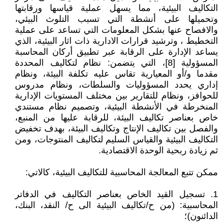
التكاليف البيئية، مما يسهل عملية قياسها ورقابتها
وتحميلها على أنشطة التي تسبب التلوث البيئي،
والافصاح عنها بشكل المعلومات التي تساعد على عملية
التخطيط ، وترشيد قرارات الادارية ذات اثار البيئية، الذي
يساعد الإدارة على الرقابة عبر تطبيق أركان المحاسبة
المسؤولية [8]، التي يتضمن: نظام لتكاليف المحددة
مقدما و/أو المعيارية تقاس عليه تكلفة البيئة، ونظام
إداري يحدد المسؤوليات والسلطات، ونظام مدروس
للحوافز، ونظام للتقارير بين مختلف المستويات الإدارية
المنخرطة في الأنشطة البيئية، وتصميم نظام مستندي
خاص بعناصر تكاليف البيئة، للرقابة عليها من المنبع،
والفصل بين تكاليف الإنتاج وتكاليف البيئة، بهدف تخفيض
التكاليف البيئية والقياس السليم لتكاليف المنتوجات، ومن
ثم زيادة ربحية الوحدة الاقتصادية.
ممكن تتبع المعالجة المحاسبية للتكاليف البيئية، كالاتي:
1. تسجيل القيد الخاص بعناصر التكاليف في الدفاتر
المحاسبية: (من ح/تكاليف البيئية الى ح/ النقد، البنك،
الدائنون)؛