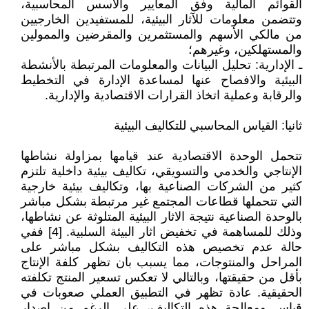
القوائم المالية وفق المعايير والاسس المحاسبية،
وتتضمن معلومات للآثار البيئية، للمستفيدين الخارجيين
من مالكي الأسهم والمستثمرين والمقرضين والممولين
والمستهلكين، وغيرهم؛
ـ الإدارية: تحليل البيانات والمعلومات المرتبطة بالأنشطة
البيئية والافصاح عنها لمساعدة الإدارة في التخطيط
والرقابة وعملية اتخاذ القرارات الاقتصادية والإدارية.
ثانيا: القياس المحاسبي للتكاليف البيئية
تتحمل الوحدة الاقتصادية عند قيامها بمزاولة نشاطها
الإنتاجي والخدمي والتسويقي، تكاليف بيئية داخلية تلتزم
كثير من الشركات الصناعية بها، وتكاليف بيئية خارجية
التي تتحملها قطاعات المجتمع غير مرتبطة بشكل مباشر
بالوحدة الصناعية نتيجة الاثار البيئية المتلوثة عن نشاطها،
وذلك للمساهمة في تخفيض اثار البيئة السلبية. [4] ففي
حالة عدم تخصيص هذه التكاليف بشكل مباشر على
المراحل والمنتوجات، مما يسبب بان تظهر كلفة الإنتاج
بأقل من حقيقتها، وبالتالي لا تعكس تسعير المنتج تكلفته
الحقيقية. عادة تظهر في التطبيق العملي صعوبات في
قياس ومعالجة هذه التكاليف، على الرغم من إصدار