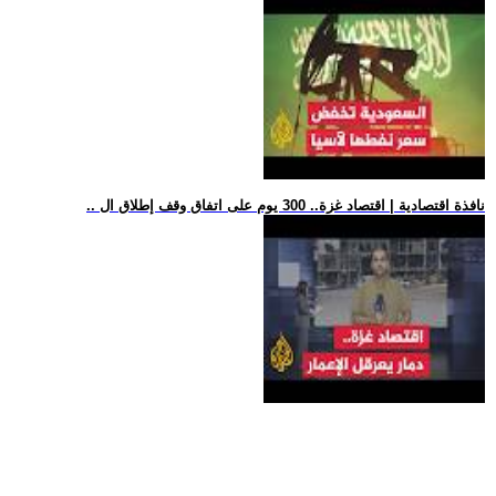
.. نافذة اقتصادية | اقتصاد غزة.. 300 يوم على اتفاق وقف إطلاق ال