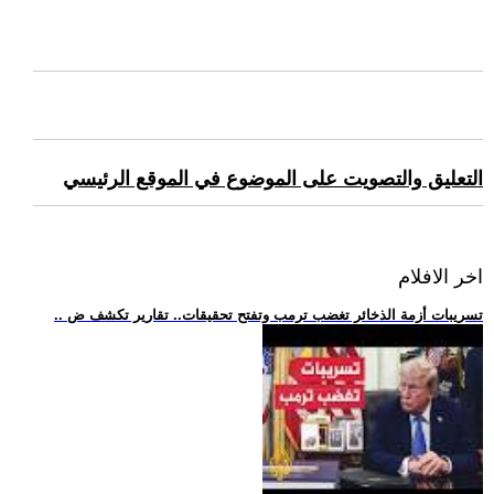
التعليق والتصويت على الموضوع في الموقع الرئيسي
اخر الافلام
.. تسريبات أزمة الذخائر تغضب ترمب وتفتح تحقيقات.. تقارير تكشف ض