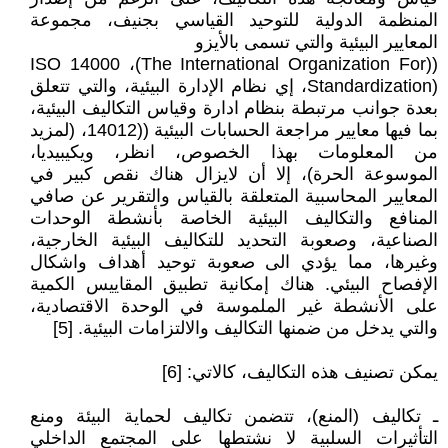
المنظمة الدولية للتوحيد القياسي بجنيف، مجموعة
المعايير البيئية والتي تسمى بالأيزو
((ISO 14000 ،(The International Organization For
Standardization)، إي نظام الإدارة البيئية، والتي تتعلق
بعدة جوانب مرتبطة بنظام ادارة وقياس التكاليف البيئية،
بما فيها معايير مراجعة الحسابات البيئية ((14012، (لمزيد
من المعلومات بهذا الخصوص، انظر، ويكيبيديا،
الموسوعة الحرة)، إلا أن لايزال هناك نقص كبير في
المعايير المحاسبية المتعلقة بالقياس والتقرير عن صافي
المنافع والتكاليف البيئية الخاصة بأنشطة الوحدات
الصناعية، وصعوبة التحديد للتكاليف البيئية الخارجية،
وغيرها، مما يؤدي الى صعوبة توحيد أهداف واشكال
الإفصاح البيئي. هناك إمكانية تطبيق المقاييس الكمية
على الأنشطة غير الملموسة في الوحدة الاقتصادية،
والتي يدخل من ضمنها التكاليف والالتزامات البيئية. [5]
يمكن تصنيف هذه التكاليف، كالاتي: [6]
ـ تكاليف (المنع)، تتضمن تكاليف لحماية البيئة ومنع
التأثيرات السلبية لا نشتطها على المجتمع الداخلي