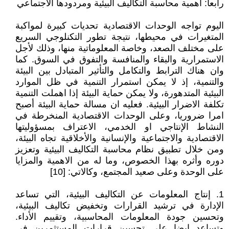
رابعا: أهمية محاسبة التكاليف البيئية ومردودها الاجتماعي
اليوم تواجه الوحدات الاقتصادية تحديات كبيرة لمواكبة
المتغيرات في محيطها، نتيجة تطور التكنلوجي السريع
على مختلف الصعد، وخاصة المعلوماتية منها، وذلك لأجل
الاستمرارية والبقاء والمنافسة والتفوق في السوق. كما
وان هناك الترابط والتكامل والتأثير المتبادل بين البيئة
والتنمية، إذ لا يمكن استمرار التنمية في ظل الموارد
البيئية المتدهورة، ولا يمكن حماية البيئة إذا اهملت التنمية
تكلفة الاضرار البيئية. فعليه ان مسالة حماية البيئة أصبح
امرا ضروريا، وعلى الوحدات الاقتصادية المنخرطة في
النشاط الإنتاجي او الخدمي، الاعتراف بمسؤوليتها
الاقتصادية والاجتماعية والإنسانية والأخلاقية تجاه البيئة،
ومن خلال تطبيق نظام محاسبة التكاليف البيئية وتعزيز
دوره وأثره بهذا الخصوص، وما له من الاهمية والمزايا
على الوحدة وعلى صعيد المجتمع، وكالاتي: [10]
1. إنتاج المعلومات عن التكاليف البيئية، التي تساعد
الإدارة في ترشيد القرارات وتخفيض تكاليف البيئية،
وتحسين جودة المعلومات المحاسبية، وتقييم الأداء.
وتساعد ايضا على تحسين قرارات المستثمرين في