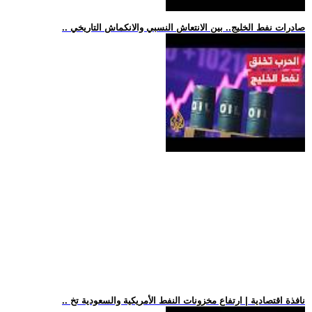
.. صادرات نفط الخليج.. بين الانتعاش النسبي والانكماش التاريخي
.. نافذة اقتصادية | ارتفاع مخزونات النفط الأمريكية والسعودية تخ