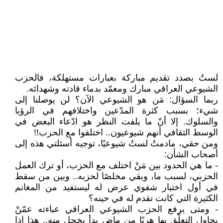
لستُ بصدد تقديم مباركة بعبارات مستهلكة، فالحزب
الشيوعي العراقي مبارك ومعمّد بدماء قادته وشهدائه.
ربما السؤال: مَن هو الشيوعي الآن؟ لن يوصلنا إلى
شيء؛ بسبب كثرة المدّعين واختلافهم في الرؤيا
والسلوك. إلا أنّ ما يلفت النظر هو ادّعاء البعض في
الوسط الثقافي أنهم شيوعيون.. اختلفوا مع الحزب!!
ومن حقي، مادمتُ لستُ شيوعيًا، توجيه أسئلتي هذه إلى
أصحاب الشأن:
- ما هي الحدود بين مَنْ اختلف مع الحزب، أو ترك العمل
الحزبي، لسبب ما، وبقي مخلصًا لحزبه.. وبين من سقط
في أول اختبار شفوي عرض له ليستفيد من المغانم
الكثيرة التي كانت تقدم له في حينه؟
- ومتى يرفع الحزب الشيوعي العراقي عباءته عمّنْ
يحاول التعلّق بها هربًا من ماضٍ بدأ يخجل منه.. هذا إذا