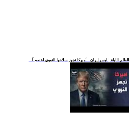
.. العالم الليلة | ليس إيران.. أميركا تجهز سلاحها النووي لخصم آ