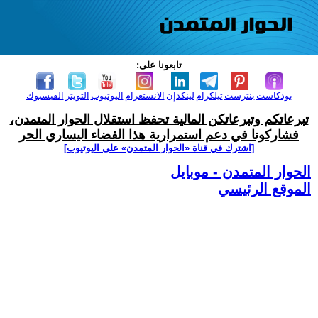
تابعونا على:
بودكاست
بنترست
تيلكرام
لينكدإن
الانستغرام
اليوتيوب
التويتر
الفيسبوك
تبرعاتكم وتبرعاتكن المالية تحفظ استقلال الحوار المتمدن،
فشاركونا في دعم استمرارية هذا الفضاء اليساري الحر
[اشترك في قناة ‫«الحوار المتمدن» على اليوتيوب]
الحوار المتمدن - موبايل
الموقع الرئيسي