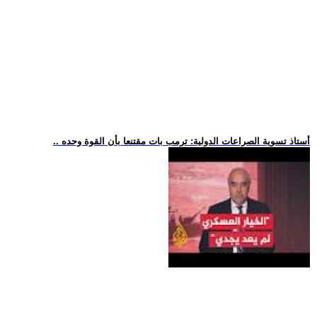
.. أستاذ تسوية الصراعات الدولية: ترمب بات مقتنعا بأن القوة وحده