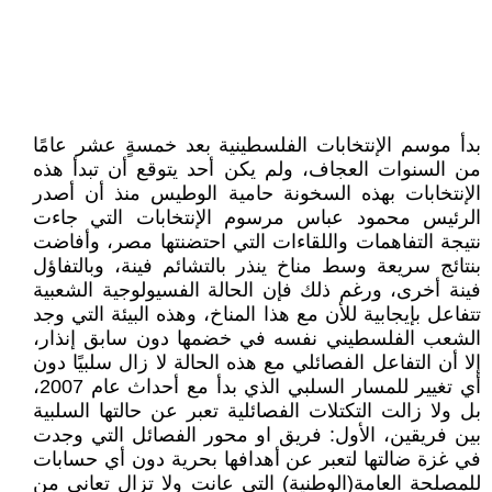
بدأ موسم الإنتخابات الفلسطينية بعد خمسةٍ عشر عامًا
من السنوات العجاف، ولم يكن أحد يتوقع أن تبدأ هذه
الإنتخابات بهذه السخونة حامية الوطيس منذ أن أصدر
الرئيس محمود عباس مرسوم الإنتخابات التي جاءت
نتيجة التفاهمات واللقاءات التي احتضنتها مصر، وأفاضت
بنتائج سريعة وسط مناخ ينذر بالتشائم فينة، وبالتفاؤل
فينة أخرى، ورغم ذلك فإن الحالة الفسيولوجية الشعبية
تتفاعل بإيجابية للأن مع هذا المناخ، وهذه البيئة التي وجد
الشعب الفلسطيني نفسه في خضمها دون سابق إنذار،
إلا أن التفاعل الفصائلي مع هذه الحالة لا زال سلبيًا دون
أي تغيير للمسار السلبي الذي بدأ مع أحداث عام 2007،
بل ولا زالت التكتلات الفصائلية تعبر عن حالتها السلبية
بين فريقين، الأول: فريق او محور الفصائل التي وجدت
في غزة ضالتها لتعبر عن أهدافها بحرية دون أي حسابات
للمصلحة العامة(الوطنية) التي عانت ولا تزال تعاني من