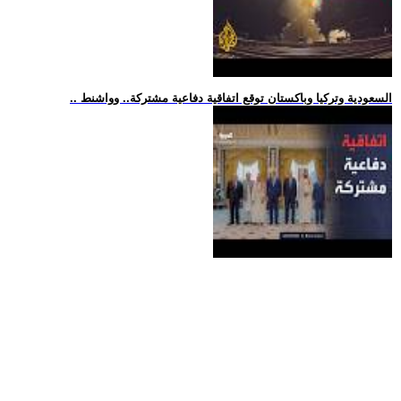
.. السعودية وتركيا وباكستان توقع اتفاقية دفاعية مشتركة.. وواشنط