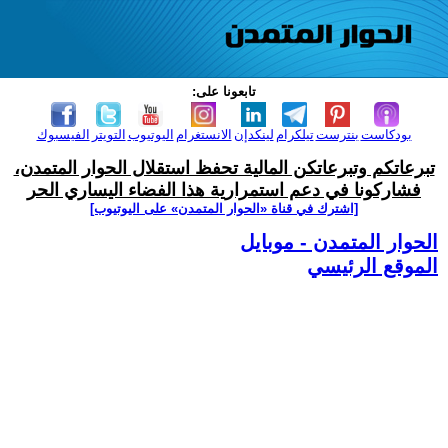
تابعونا على:
بودكاست
بنترست
تيلكرام
لينكدإن
الانستغرام
اليوتيوب
التويتر
الفيسبوك
تبرعاتكم وتبرعاتكن المالية تحفظ استقلال الحوار المتمدن،
فشاركونا في دعم استمرارية هذا الفضاء اليساري الحر
[اشترك في قناة ‫«الحوار المتمدن» على اليوتيوب]
الحوار المتمدن - موبايل
الموقع الرئيسي