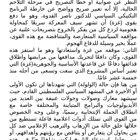
النظر عن صوابية أو خطأ التصريح في مرحلة التلاحم
الحالية، إلا أنه تعبير صريح وواضح عن خارطة البرنامج
التكتيكي السياسي للدكتور ناصر القدوة، وهو ما دفع
بقوى (غزة) أن تشهر سيف المعركة سريعًا كمحاولة
هجومية لردع كل من يفكر بالخروج بتصريحات علنية عن
مواقفه السياسية المتعارضة والمتناقضة مع هذه القوى،
عملًا بخير وسيلة للدفاع الهجوم.
الثاني: موقفه من غزة واستعادتها وهو ما استفز هذه
القوى، وكان دافعًا لتحريك مدافعها من مرابضها واطلاق
قذائفها دفاعًا عن قاعدتها الأساسية والجوهرية(غزة) التي
تعتبر أساس المشروع الذي سعت وتسعى من أجله منذ
خمسة عشر عامًا.
من هنا فإن حالة (الولولة) التي شهدناها لن تكون الأولى
أو الأخيرة في المشهد السياسي الفلسطيني القادم، حيث
سيشهد معارك وصولات وجولات عنيفة بين العديد من
الأيديولوجيات والبرامج المتباينة والمختلفة خاصة مع
انطلاق الحملة الإنتخابية رسميًا، وعلى وجه الخصوص
من القوى التي تمتلك أدوات اعلامية فاعلة تستطيع من
خلالها خلق حالة من الإرهاب والترهيب الإعلامي ضد كل
من يحاول أن يتعارض أو يتناقض مع رؤيتهم وأهدافهم، أو
من يحاول إستدعاء التاريخ ليكون شاهدًا حيًا في هذه