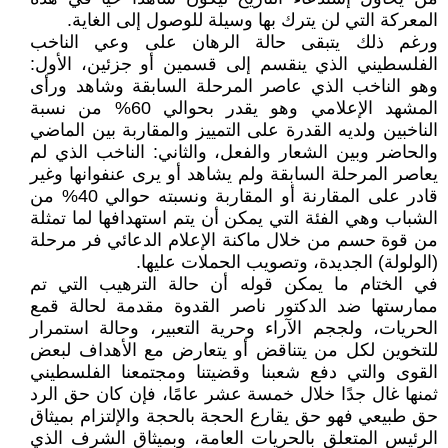
المعركة التي لن يترك بها وسيلة للوصول إلى الغاية.
ورغم ذلك يتبقى حالة الرهان على وعي الناخب
الفلسطيني الذي ينقسم إلى قسمين أو جزئين، الأول:
وهو الناخب الذي عاصر المرحلة السابقة وشاهد ورأى
المشهد الإعلامي وهو يقدر بحوالي 60% من نسبة
الناخبين ولديه القدرة على التمييز والمقاربة بين الماضي
والحاضر وبين الشعار والفعل، والثاني: الناخب الذي لم
يعاصر المرحلة السابقة ولم يشاهد أو يرى عنفوانها وغير
قادر على المقارنة أو المقاربة ونسبته حوالي 40% من
الشباب وهي الفئة التي يمكن أن يتم استهدافها لما تمثلة
من قوة حسم من خلال ماكنة الإعلام الدعائي فر مرحلة
(الولولة) الجديدة، وتصويب الحملات عليها.
في الختام ما يمكن قوله أن حالة الترهيب التي تم
ممارستها ضد الدكتور ناصر القدوة مقدمة لحالة قمع
الحريات، ولججم الآراء وحرية التعبير، وحالة استمرار
للتخوين لكل من يتناقض أو يتعارض مع الأهداف لبعض
القوى والتي دفع شعبنا وقضيتنا ومجتمعنا الفلسطيني
ثمنها غال جدًا خلال خمسة عشر عامًا، فإن كان حق الرد
حق طبيعي فهو حق يقارع الحجة بالحجة والإلتزام بميثاق
الرئيس المتعلق بالحريات العامة، وبميثاق الشرف الذي