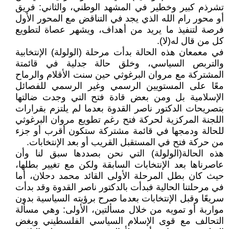
تشرذم كبير وخطير في المشهد الوطني، والثاني: فريق
أو محور رام الله الذي يجد في التناقض مع المحور الأول
فرصة لتنفيذ ما يريد من أهداف، ويشهر عصاة لتطويع
كل من قال له(لا).
في معمعان هذه الحالة بدأت مرحلة (الولولة) الإنتخابية
والتربص السياسي، وخلق حالة جدلية في قائمتة
المشتركة مع مروان البرغوثي حين سنت الأقلام والرماح
معًا على المستويين الرسمي وغير الرسمي للفصائل
الإسلامية بل ومن بعض قادة فتح التي وجدت ضالتها
بتصريحات الدكتور ناصر القدوة بعدما لم يلتزم بقرارات
اللجنة المركزية لحركة فتح رغم تطويع مروان البرغوثي
للحالة ودمجها في قائمة مشتركة ستكون أقرب أو جزء
من حركة فتح في المستقبل القريب أو بعد الإنتخابات.
هذه الحالة(الولولة) التي نحن بصددها سبق لنا وأن
عاصرناها بعد الإنتخابات السابقة ولكن مع تغيير بطلها،
حيث كان بطل المرحلة الأولى القائد محمد دحلان، أما
في مرحلتنا الحالية فبدأت بالدكتور ناصر القدوة وقد بدأت
سريعًا وقبل الإنتخابات بعدما صرح برؤيته السياسية بدون
مواربة أو تمويه من خلال مسألتين، الأولى: وهي مسألة
التحالف مع قوى الإسلام السياسي الفلسطيني وبغض