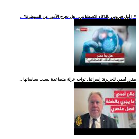
.. أول فيروس بالذكاء الاصطناعي.. هل تخرج الأمور عن السيطرة؟ | #
.. مقرر أممي للجزيرة: إسرائيل تواجه عزلة متصاعدة بسبب سياساتها