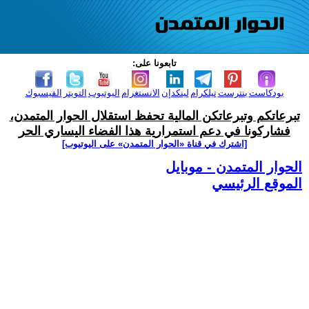
تابعونا على:
بودكاست
بنترست
تيلكرام
لينكدإن
الانستغرام
اليوتيوب
التويتر
الفيسبوك
تبرعاتكم وتبرعاتكن المالية تحفظ استقلال الحوار المتمدن،
فشاركونا في دعم استمرارية هذا الفضاء اليساري الحر
[اشترك في قناة ‫«الحوار المتمدن» على اليوتيوب]
الحوار المتمدن - موبايل
الموقع الرئيسي