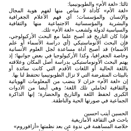
ثالثا: «لغة الأم» والطوبونيميا:
«لغة الأم» كأداة لا مناص منها لفهم هوية المجال
والإنسان والمؤسسات؛ أي فهم الأعلام الجغرافية
والبشرية والمؤسساتية الاجتماعية منها والثقافية
والسياسية لدولة ولشعب «لغة الأم» تلك.
فإذا كان التاريخ قد أصبح علما مع البحث الأركيولوجي،
فإن البحث الأنوماستيكي (أي دراسة الأسماء أو علم
الأسماء) قد أصبح أداة مساعدة لجل العلوم الأنسانية
وخاصة الجغرافيا، وكذا الأركيولوجيا في بعض جوانبها؛ إذ
يهتم البحث الأونوماستيكي بدراسة أصل المكان وعلاقته
باللغة الحالية أو اللغات الأقدم التي كانت سائدة أو
بالبيئات المنقرضة التي لا تزال الطوبونيميا تحتفظ لنا بها.
إن «لغة الأم» خزان لا ينضب من المعلومات الهوياتية
والثقافية لحاملي تلك اللغة؛ وهي أيضا من الأدوات
الكبرى لحفظ اللغة والتاريخ والحضارة؛ إنها الذاكرة
الجماعية في صورتها الحية والناطقة.
الحسين أيتب احسين
باحث في الثقافة الأمازيغية
خلاصة المساهمة في ندوة عن بعد نظمتها «أزافوروم»