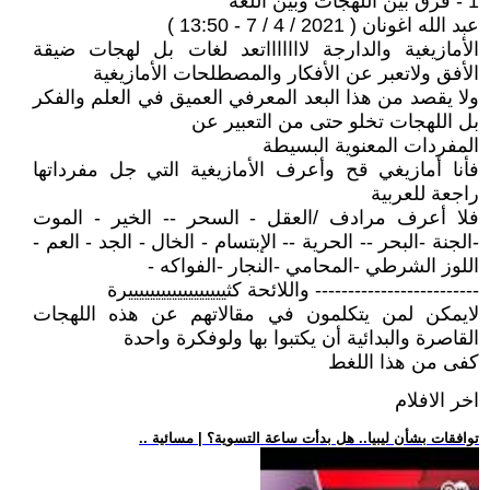
1 - فرق بين اللهجات وبين اللغة
عبد الله اغونان ( 2021 / 4 / 7 - 13:50 )
الأمازيغية والدارجة لاااااااتعد لغات بل لهجات ضيقة
الأفق ولاتعبر عن الأفكار والمصطلحات الأمازيغية
ولا يقصد من هذا البعد المعرفي العميق في العلم والفكر
بل اللهجات تخلو حتى من التعبير عن
المفردات المعنوية البسيطة
فأنا أمازيغي قح وأعرف الأمازيغية التي جل مفرداتها
راجعة للعربية
فلا أعرف مرادف /العقل - السحر -- الخير - الموت
-الجنة -البحر -- الحرية -- الإبتسام - الخال - الجد - العم -
اللوز الشرطي -المحامي -النجار -الفواكه -
------------------------- واللائحة كثييييييييييييييييييرة
لايمكن لمن يتكلمون في مقالاتهم عن هذه اللهجات
القاصرة والبدائية أن يكتبوا بها ولوفكرة واحدة
كفى من هذا اللغط
اخر الافلام
.. توافقات بشأن ليبيا.. هل بدأت ساعة التسوية؟ | مسائية