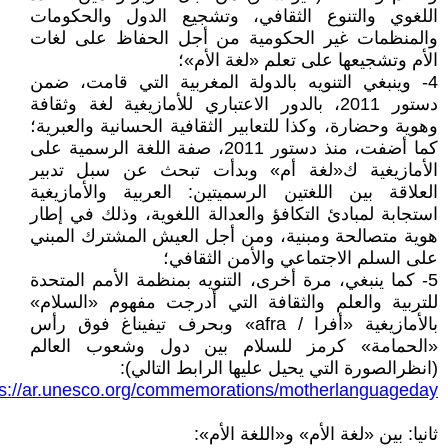
اللغوي والتنوع الثقافي، وتشجيع الدول والحكومات
والمنظمات غير الحكومية من أجل الحفاظ على لغات
الأم وتشجيعها على تعلم «لغة الأم»؛
4- وينبغي التنويه بالدولة المغربية التي قامت، ضمن
دستور 2011، بالدور الاعتباري للأمازيغية لغة وثقافة
وهوية وحضارة، وكذا للتعابير الثقافية الحسانية والعبرية؛
كما أضفت، منذ دستور 2011، صفة اللغة الرسمية على
الأمازيغية ك«لغة أم» وبدأت تبحث عن سبل تدبير
العلاقة بين اللغتين الرسميتين: العربية والأمازيغية
استجابة لمبادئ التكافؤ والعدالة اللغوية، وذلك في إطار
هوية متصالحة ومبنية، ومن أجل العيش المشترك المبني
على السلم الاجتماعي والأمن الثقافي؛
5- كما ينبغي، مرة أخرى، التنويه بمنظمة الأمم المتحدة
للتربية والعلم والثقافة التي أدرجت مفهوم «السلام»
بالأمازيغية «أفرا / afra» وبحرف تيفيناغ فوق رأس
«الحمامة» كرمز للسلام بين دول وشعوب العالم
(انظرالصورة التي يحيل عليها الرابط التالي):
ps://ar.unesco.org/commemorations/motherlanguageday
ثانيا: بين «لغة الأم» و«اللغة الأم»: