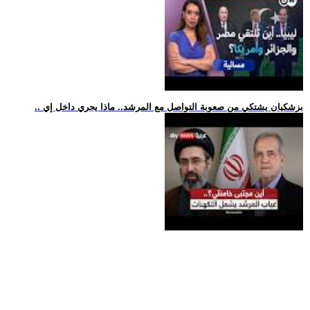
.. بزشكيان يشتكي من صعوبة التواصل مع المرشد.. ماذا يجري داخل إي