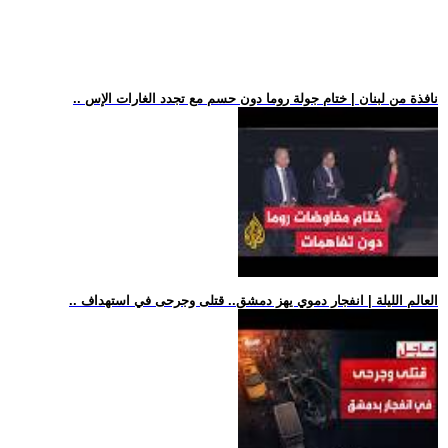
.. نافذة من لبنان | ختام جولة روما دون حسم مع تجدد الغارات الإس
.. العالم الليلة | انفجار دموي يهز دمشق.. قتلى وجرحى في استهداف