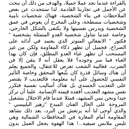
بالقراءة عندما نجد عملا جميلا، والهدف من ذلك أن نبحث
عن الأجمل في تجاربنا القادمة. لذا سنتحدث عن بعض
الملاحظات في بناء الشخصية، فهناك شخصيات نامية
وشخصيات مسطحة، وعلى المخرج أن يغوص في عمق
الشخصية ويدرس نفسيتها ولا يكتفى بالشكل الخارجي،
وخاصة عندما نتناول شخصية العدو المتمثلة بشخصية "
فكتور " الانفعالي المتوتر الذي يعتمد في أدائه على
الصراخ، فجميل أن تظهر ذكاء المقاومة ولكن من غير
المستحب أن تظهر غباء العدو المطلق، فإن كان بهذا
الغباء فما سر وجوده؟ فلا يعقل أنه لا يتقن إلا فن
الضرب، فغالبية الشعب تعرض للاعتقال، والجميع يعلم
أن هناك وسائلَ قذرة كان يتّبعها المحقق وخاصة التأثير
النفسي للحصول على أية معلومة، فالتعذيب لا يقتصر
على التعذيب الجسدي بل هناك أساليب نفسية فتكرر
نفس مشهد التعذيب أفقده قيمته الإنسانية. علينا أن نركز
جيدا ونحن نبني المشهد، فمثلا عندما قام الاحتلال بتشغيل
المروحة على الخال الفنان المبدع "زهير البلبيسي "
والذي أوحى لنا أنه يرتعش من البرد، بعد ذلك نشاهد
المقاومة أمام المغارة في المحافظات الشمالية وهي
تلبس ملابس صيفيه...! هذا الهفوة يجعل العمل بدون