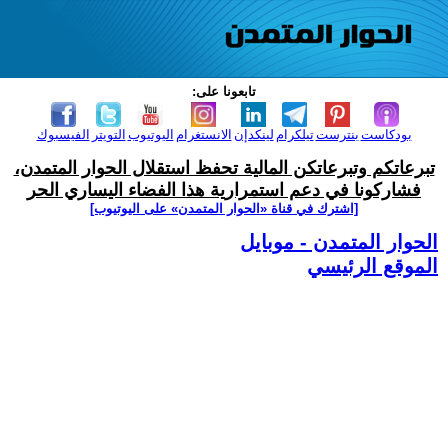
تابعونا على:
بودكاست
بنترست
تيلكرام
لينكدإن
الانستغرام
اليوتيوب
التويتر
الفيسبوك
تبرعاتكم وتبرعاتكن المالية تحفظ استقلال الحوار المتمدن،
فشاركونا في دعم استمرارية هذا الفضاء اليساري الحر
[اشترك في قناة ‫«الحوار المتمدن» على اليوتيوب]
الحوار المتمدن - موبايل
الموقع الرئيسي