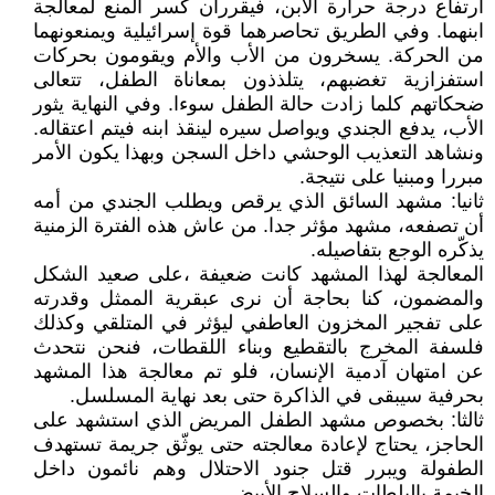
ارتفاع درجة حرارة الابن، فيقرران كسر المنع لمعالجة
ابنهما. وفي الطريق تحاصرهما قوة إسرائيلية ويمنعونهما
من الحركة. يسخرون من الأب والأم ويقومون بحركات
استفزازية تغضبهم، يتلذذون بمعاناة الطفل، تتعالى
ضحكاتهم كلما زادت حالة الطفل سوءا. وفي النهاية يثور
الأب، يدفع الجندي ويواصل سيره لينقذ ابنه فيتم اعتقاله.
ونشاهد التعذيب الوحشي داخل السجن وبهذا يكون الأمر
مبررا ومبنيا على نتيجة.
ثانيا: مشهد السائق الذي يرقص ويطلب الجندي من أمه
أن تصفعه، مشهد مؤثر جدا. من عاش هذه الفترة الزمنية
يذكّره الوجع بتفاصيله.
المعالجة لهذا المشهد كانت ضعيفة ،على صعيد الشكل
والمضمون، كنا بحاجة أن نرى عبقرية الممثل وقدرته
على تفجير المخزون العاطفي ليؤثر في المتلقي وكذلك
فلسفة المخرج بالتقطيع وبناء اللقطات، فنحن نتحدث
عن امتهان آدمية الإنسان، فلو تم معالجة هذا المشهد
بحرفية سيبقى في الذاكرة حتى بعد نهاية المسلسل.
ثالثا: بخصوص مشهد الطفل المريض الذي استشهد على
الحاجز، يحتاج لإعادة معالجته حتى يوثّق جريمة تستهدف
الطفولة ويبرر قتل جنود الاحتلال وهم نائمون داخل
الخيمة بالبلطات والسلاح الأبيض.