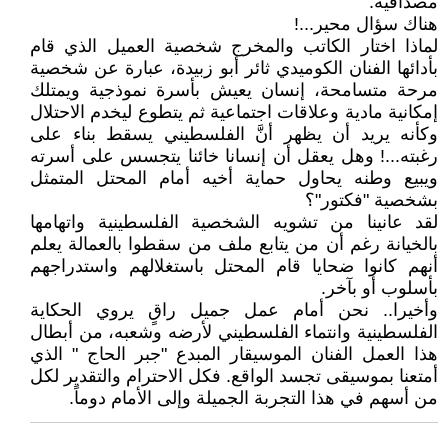
مصداقيه.
هناك سؤال محير...!
لماذا اختار الكاتب والمخرج شخصية العميل الذي قام
بأدائها الفنان الكوميدي ثائر أبو زبيدة، عبارة عن شخصية
مرحة متسامحة، إنسان يعيش بأسرة نموذجية ويمتلك
إمكانية مادية وعلاقات اجتماعية ثم يتطوع ليخدم الاحتلال
وكأنه يريد أن يظهر أنَّ الفلسطيني يسقط بناء على
رغبته...! وهل يعقل أن إنسانا خائنا يتجسس على أسرته
ويبيع وطنه يحاول حماية أخيه أمام المحتل المتمثل
بشخصية "فكتور"؟
لقد عانينا من تشويه الشخصية الفلسطينية واتهامها
بالخيانة رغم أن من يتابع ملف من سقطوا بالعمالة يعلم
أنهم كانوا ضحايا قام المحتل باستغلالهم واستدراجهم
بأسلوب أو بآخر.
وأخيرا.. نحن أمام عمل جميل راقٍ يروي الحكاية
الفلسطينية وانتماء الفلسطيني لأرضه وشعبه، من أبطال
هذا العمل الفنان الموسيقار المبدع "جبر الحاج " الذي
أمتعنا بموسيقى تجسد الواقع. فكل الاحترام والتقدير لكل
من أسهم في هذا التجربة الجميلة وإلى الأمام دوماً.