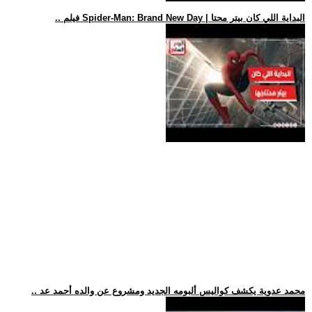
.. فيلم Spider-Man: Brand New Day | البداية اللي كان بيتر محتا
.. محمد عدوية يكشف كواليس ألبومه الجديد ومشروع عن والده أحمد عد