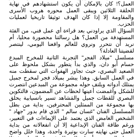
العمل؟! كان بالإمكان أن يكون استشهادهم في نهاية
الحلقة الثلاثين ويبقى العمل محوره هروب الأسرى
والمقاومة إلا إذا كان الهدف توثيقا تاريخيا لعمليات
الحزب.
السؤال الذي يراودني بعد قراءة أي عمل فني، من الفئة
المستهدفة من العمل؟ هل رسالتنا محصورة محليا، أم
نريد أن نتحرر ونروي للعالم واقعنا اليومي، لينتصر
لقضيتنا العادلة؟
مسلسل "ميلاد الفجر" التجربة الثانية للمخرج المبدع
حسام أبو دان، والذي بدأ يتطور بشكل ملحوظ على
الصعيد البصري، حيث تجاوز الهفوات التي سقطت منه
في العمل السابق. وهذا يبشر بميلاد فجر لمخرج جميل
يمتلك أدواته ويلتف حوله مجموعة من المبدعين انتصرت
للشكل وأغمضت أعينها لحظات عن المضمون، فالتكوين
البصري للقطات جميل والمَشاهد تسير بانسيابية يحلق
بها مجموعة من الممثلين المحترفين، بداية من بطل
المسلسل الفنان "غسان سالم " الذي قام بدور "جهاد "
الشخص الغامض الذي يعتمد على الإيماءات في التعبير،
ورغم طاقة الفنان الإبداعية إلا أن انفعالاته من بداية
العمل حتى نهايته سارت بوتيرة واحدة، وهذا خلل واضح