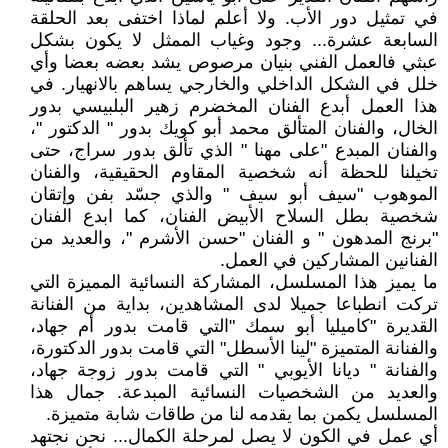
في تمثيل دور الأب. ولا أعلم لماذا اختفى بعد الحلقة
السابعة عشرة... وجود وغياب الممثل لا يكون بشكل
عبثي فالعمل الفني بنيان مرصوص يشد بعضه بعضا وأي
خلل في الشكل الداخلي والخارجي يساهم بالانهيار. في
هذا العمل أبدع الفنان المخضرم زهير البلبيسي بدور
الخال، والفنان المتألق محمد أبو كويك بدور " الدكتور "،
والفنان المبدع "على مهنا " الذي تألق بدور سراج، حتى
تخيلنا للحظة أنه شخصية المقاوم الحقيقية، والفنان
الموهوب "سيف أبو سيف " والذي جسّد بفن وإتقان
شخصية بطل السلاح الأبيض الفنان، كما ابدع الفنان
"برنج المدهون " و الفنان "حسن الأشرم "، والعديد من
الفنانين المشاركين في العمل.
ما يميز هذا المسلسل، المشاركة النسائية المميزة التي
تركت انطباعا جميلا لدى المشاهدين، بداية من الفنانة
القديرة "كاميليا أبو سمك "التي قامت بدور أم جهاد،
والفنانة المتميزة "لينا الأسطل" التي قامت بدور الدكتورة،
والفنانة " ديانا الأيوبي " التي قامت بدور زوجة جهاد،
والعديد من الشخصيات النسائية المبدعة. جمال هذا
المسلسل يكمن بما يقدمه لنا من طاقات شابة متميزة.
أي عمل في الكون لا يصل لمرحلة الكمال... نحن نجتهد