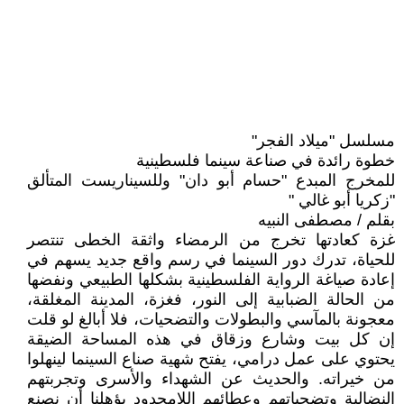
مسلسل "ميلاد الفجر"
خطوة رائدة في صناعة سينما فلسطينية
للمخرج المبدع "حسام أبو دان" وللسيناريست المتألق
"زكريا أبو غالي "
بقلم / مصطفى النبيه
غزة كعادتها تخرج من الرمضاء واثقة الخطى تنتصر
للحياة، تدرك دور السينما في رسم واقع جديد يسهم في
إعادة صياغة الرواية الفلسطينية بشكلها الطبيعي ونفضها
من الحالة الضبابية إلى النور، فغزة، المدينة المغلقة،
معجونة بالمآسي والبطولات والتضحيات، فلا أبالغ لو قلت
إن كل بيت وشارع وزقاق في هذه المساحة الضيقة
يحتوي على عمل درامي، يفتح شهية صناع السينما لينهلوا
من خيراته. والحديث عن الشهداء والأسرى وتجربتهم
النضالية وتضحياتهم وعطائهم اللامحدود يؤهلنا أن نصنع