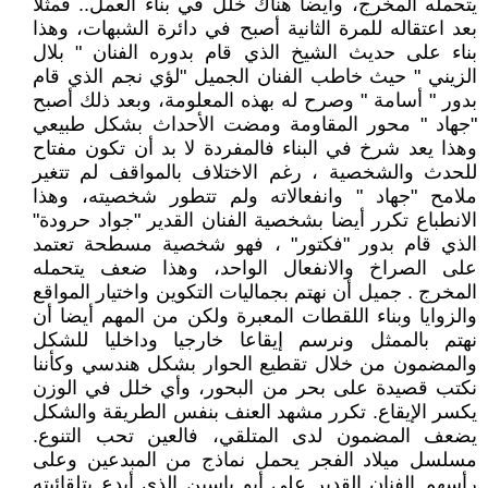
يتحمله المخرج، وأيضا هناك خلل في بناء العمل.. فمثلا
بعد اعتقاله للمرة الثانية أصبح في دائرة الشبهات، وهذا
بناء على حديث الشيخ الذي قام بدوره الفنان " بلال
الزيني " حيث خاطب الفنان الجميل "لؤي نجم الذي قام
بدور " أسامة " وصرح له بهذه المعلومة، وبعد ذلك أصبح
"جهاد " محور المقاومة ومضت الأحداث بشكل طبيعي
وهذا يعد شرخ في البناء فالمفردة لا بد أن تكون مفتاح
للحدث والشخصية ، رغم الاختلاف بالمواقف لم تتغير
ملامح "جهاد " وانفعالاته ولم تتطور شخصيته، وهذا
الانطباع تكرر أيضا بشخصية الفنان القدير "جواد حرودة"
الذي قام بدور "فكتور" ، فهو شخصية مسطحة تعتمد
على الصراخ والانفعال الواحد، وهذا ضعف يتحمله
المخرج . جميل أن نهتم بجماليات التكوين واختيار المواقع
والزوايا وبناء اللقطات المعبرة ولكن من المهم أيضا أن
نهتم بالممثل ونرسم إيقاعا خارجيا وداخليا للشكل
والمضمون من خلال تقطيع الحوار بشكل هندسي وكأننا
نكتب قصيدة على بحر من البحور، وأي خلل في الوزن
يكسر الإيقاع. تكرر مشهد العنف بنفس الطريقة والشكل
يضعف المضمون لدى المتلقي، فالعين تحب التنوع.
مسلسل ميلاد الفجر يحمل نماذج من المبدعين وعلى
رأسهم الفنان القدير على أبو ياسين الذي أبدع بتلقائيته