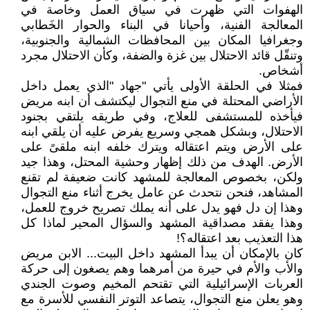
الهفوات التي ظهرت في سياق العمل وخاصة في
المعالجة الفنية، وأحيانا في البناء والحوار الخَطابي
وجغرافيا المكان بين المحافظات الشمالية والجنوبية،
وتنقّل قائد الاحتلال بين غزة والضفة، وكأن الاحتلال مجرد
أشخاص.
فمثلا في الحلقة الأولى يأتي "جهاد "الذي يعمل داخل
الأراضي المحتلة في منع التجوال ليكتشف أن ابنه مريض
فيأخذه للمستشفى للعلاج، وفي طريقه يلتقي بجنود
الاحتلال، وبشكل همجي وسريع يفرض عليه أن يلقي ابنه
على الأرض ويتم اعتقاله ويترك خلفه ابنه ملقىً على
الأرض. الهدف من ذلك إظهار وحشية المحتل، وهذا جيد
ولكن، بخصوص المعالجة للمشهد كانت ضعيفة لم تقنع
المشاهد، فنحن نتحدث عن عامل يخرج أثناء منع التجوال
وهذا إن دل فهو يدل على أنه يملك تصريح خروج للعمل،
وهذا يفقد مصداقية المشهد والسؤال المحير لماذا كل
هذا التعذيب بعد اعتقاله؟!
كان بالإمكان أن يبدأ المشهد داخل البيت... الابن مريض
والأب والأم في حيرة من أمرهما وهم يصغون إلى حركة
العربات الإسرائيلية التي تقتحم المخيم وصوت الجندي
وهو يعلن منع التجوال، يتصاعد التوتر النفسي للأسرة مع