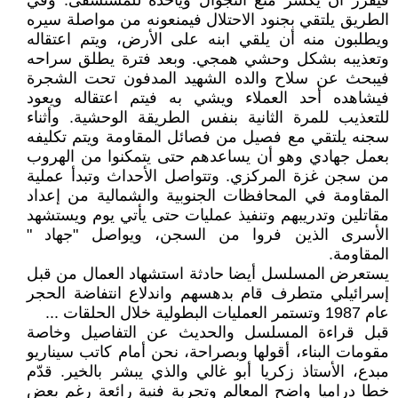
فيقرر أن يكسر منع التجوال ويأخذه للمستشفى. وفي
الطريق يلتقي بجنود الاحتلال فيمنعونه من مواصلة سيره
ويطلبون منه أن يلقي ابنه على الأرض، ويتم اعتقاله
وتعذيبه بشكل وحشي همجي. وبعد فترة يطلق سراحه
فيبحث عن سلاح والده الشهيد المدفون تحت الشجرة
فيشاهده أحد العملاء ويشي به فيتم اعتقاله ويعود
للتعذيب للمرة الثانية بنفس الطريقة الوحشية. وأثناء
سجنه يلتقي مع فصيل من فصائل المقاومة ويتم تكليفه
بعمل جهادي وهو أن يساعدهم حتى يتمكنوا من الهروب
من سجن غزة المركزي. وتتواصل الأحداث وتبدأ عملية
المقاومة في المحافظات الجنوبية والشمالية من إعداد
مقاتلين وتدريبهم وتنفيذ عمليات حتى يأتي يوم ويستشهد
الأسرى الذين فروا من السجن، ويواصل "جهاد "
المقاومة.
يستعرض المسلسل أيضا حادثة استشهاد العمال من قبل
إسرائيلي متطرف قام بدهسهم واندلاع انتفاضة الحجر
عام 1987 وتستمر العمليات البطولية خلال الحلقات ...
قبل قراءة المسلسل والحديث عن التفاصيل وخاصة
مقومات البناء، أقولها وبصراحة، نحن أمام كاتب سيناريو
مبدع، الأستاذ زكريا أبو غالي والذي يبشر بالخير. قدّم
خطا دراميا واضح المعالم وتجربة فنية رائعة رغم بعض