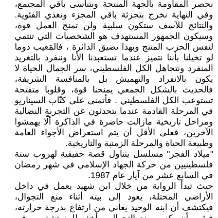
نحصر المقاومة بالجهة المنتجة ونتناسى باقي المجتمع،
وفي النهاية نخرج بتجزئة باقي المجزء ونغذي الفئوية.
والنتائج للآسف ستكون سلبية ولن تمنح العمل قوة،
وسيكون الجمهور المستهدف هو الشخصيات التي تنتمي
لنفس الحزب المنتج وبهذا تضيق الدائرة ، فالمَعيب دوما
لو تخيلنا بأننا نتميز عندما تستعبدنا الأنا وننفرد بالتغريد
المنفرد ونتجاهل الكل الفلسطيني، سر الجمال الحياة لا
يكون بالانفراد والتهميش بل بالمنافسة الشريفة،
فالحديث بالشكل الجمعي يمنحنا قوة، وقلوبا متفتحة
تستوعب الكل الفلسطيني . فأتمنى على كتّاب السيناريو
في المرحلة القادمة عندما يتحدثون عن التجربة النضالية
ومراحل تاريخية مازالت حاضرة في الذاكرة ألّا يهمشوا
الآخرين، فعلى الأقل أن يتم استعراض الأجواء العامة
وطبيعة الحياة والمرحلة الزمنية والتاريخية.
"ميلاد الفجر" مسلسل يتناول قصة حقيقية لهروب ستة
فلسطينيين من حركة الجهاد الإسلامي في شهر رمضان
في السابع عشر من آيار عام 1987.
حيث تبدأ الرواية من خلال ابن شهيد يعمل في داخل
الأراضي المحتلة، يعود إلى بيته أثناء منع التجوال،
فيكتشف أن ابنه الوحيد يعاني من ارتفاع بدرجة حرارته،