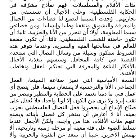
مئات الأفلام والمسلسلات، فهم نماذج مشرّفة في
الحكاية الفلسطينية، وعلى الأجيال أن تستسقي من
تجاربهم.. وُجدت السينما لتصنع لنا فضاءات من الجمال
والمعرفة والتشويق وتثقفنا وطنيا وإنسانيا. ومن خصائص
سينما المقاومة، أولا: أن تتحرر من الأنا والحزبية. ثانيا: أن
تكون حاضنة للشعب الفلسطيني. ثالثا: أن تكون مقنعة
للعالم في معالجتها الفنية والبصرية. وعندما تتوفر هذه
الشروط ستكون وسيلة من وسائل النضال التي ستخدم
القضية في كافة المحافل وستسهم بتغذية الأجيال
بالأفكار البناءة والمعرفة التي تحتكم للعقل وتخاطب
الأفئدة.
السمة الأساسية التي تميز صناعة السينما، العمل
الجماعي، الأنا والنرجسية لا يصنعان سينما، فلن ينضج أي
عمل فني ما دمنا نعتمد على الخطابة والتنظير ونبصر من
ثقب إبرة ولا نرى من الكون إلا لونا واحدا، فلا يُعقل على
صنّاع الإبداع أن يحصروا فعل النضال الفلسطيني بحزب
بعينه. أنا لا أعارض أن يفتخر كل فصيل بأبنائه ويصنع
عنهم مئات الأفلام، هذا من واجبه، ولكنَّ الأجمل عندما
نسلط الضوء على فئة معينة أو مرحلة زمنيه وتاريخية، ألا
نهمش الآخرين. علينا أن نبتعد عن الفئوية والحزبية وألا