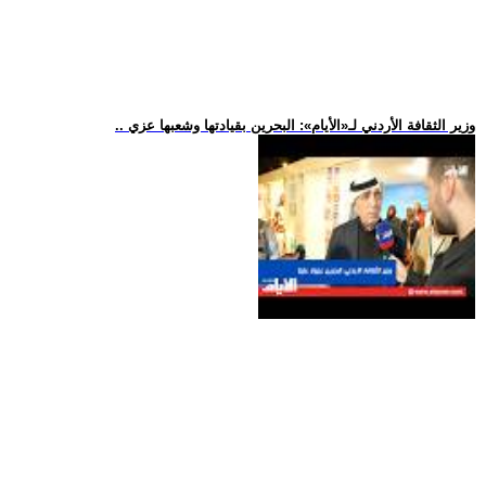
.. وزير الثقافة الأردني لـ«الأيام»: البحرين بقيادتها وشعبها عزي