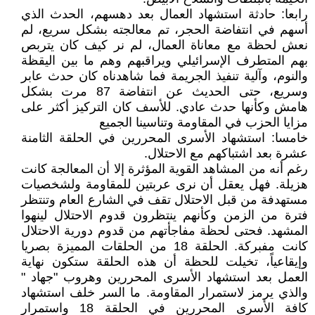
رابعا: حادثة استشهاد العمال بعد دهسهم، الحدث الذي
أسهم في انتفاضة الحجر، تم معالجته بشكل سريع، لم
نعش لحظة مع معاناة العمال، لم نر كيف كان يتربص
بهم المتطرف الإسرائيلي ويراقبهم وهم ما بين اليقظة
والنوم، وآلية تنفيذ الجريمة فما شاهدناه كان حدث عابر
وسريع، حتى الحديث عن انتفاضة 87 مرت بشكل
هامش وكأنها حدث عادي. للأسف كان التركيز أكثر على
مزايا الحزب في المقاومة وتناسينا الجميع
خامسا: استشهاد الأسرى المحررين في الحلقة الثامنة
عشرة بعد اشتباكهم مع الاحتلال.
رغم أنه من المشاهد القوية المؤثرة إلا أن المعالجة كانت
هزيلة. فهل يعقل أن نرى عربتين للمقاومة ولشخصيات
مستهدفة من قبل الاحتلال تقف في الشارع العام وتنتظر
فترة من الزمن وكأنهم ينتظرون قدوم الاحتلال لينهوا
المشهد. فحتى لحظة مفاجأتهم من قدوم دورية الاحتلال
كانت مفبركة. الحلقة 18 من الحلقات المميزة بصريا
وإيقاعياً، تخيلت للحظة أن هذه الحلقة ستكون نهاية
العمل بعد استشهاد الأسرى المحررين وهروب "جهاد "
والذي يرمز لاستمرار المقاومة. ما السر خلف استشهاد
كافة الأسرى المحررين في الحلقة 18 واستمرار