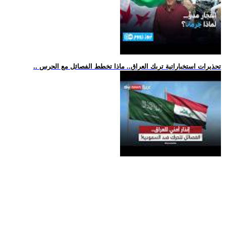
.. تحذيرات استخباراتية تربك العراق.. ماذا تخطط الفصائل مع الحرس