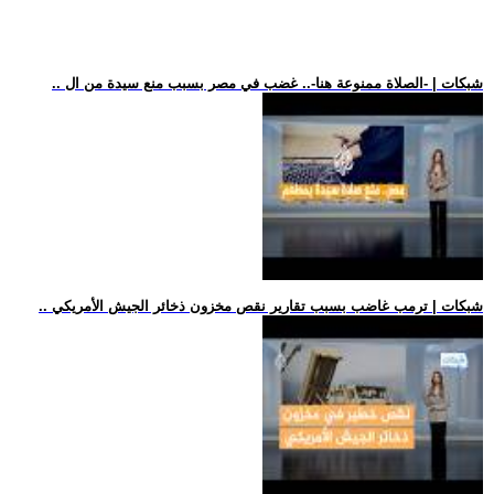
.. شبكات | -الصلاة ممنوعة هنا-.. غضب في مصر بسبب منع سيدة من ال
.. شبكات | ترمب غاضب بسبب تقارير نقص مخزون ذخائر الجيش الأمريكي