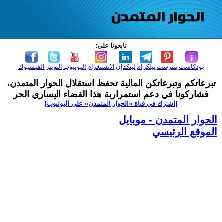
تابعونا على:
بودكاست
بنترست
تيلكرام
لينكدإن
الانستغرام
اليوتيوب
التويتر
الفيسبوك
تبرعاتكم وتبرعاتكن المالية تحفظ استقلال الحوار المتمدن،
فشاركونا في دعم استمرارية هذا الفضاء اليساري الحر
[اشترك في قناة ‫«الحوار المتمدن» على اليوتيوب]
الحوار المتمدن - موبايل
الموقع الرئيسي