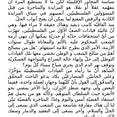
سياسة المحاور الإقليميّة لكن ما لا يستطيع المرء أن
يتفهّمه عقلاً أو نقلا، هو المزايدة والمتاجرة من قِبَل
المسؤولين الفلسطينيّين أنفسهم في سياق المزايدة
الكاذبة والرفض المقنع لما يمكن أن يفتح أبواب الحلّ.
منذ اتّفاقيّة كامب ديفيد وهناك حقيقة لا مراء فيها، وهي
أنّ غالبيّة قيادات الصفّ الأوّل من الفلسطينيّين، تتهرّب
من أيّ استحقاقات جدّيّة أو جذريّة يمكنها أن تنهي أزمة
الشعب المحكوم عليه بالألم والمعاناة طوال سنوات
اﻷزمة، اﻷمر الذي يطرح علامة استفهام: "هل من مصالح
أهمّ من صالح الشعب و الوطن تخشى معها تلك القيادات
التوصّل إلى حلّ وإنهاء حالة الصراع والمواجهة العسكريّة
وتوقف نهر الدم الذي يجري صباحَ مساءَ كلّ يوم؟
الشاهد أنّ ما رأيناه من القيادات الفلسطينيّة مؤخَّرًا،
وعلى الجانبَيْن المتصارعَيْن يكاد يدعو الباحث المحقّق
والمدقّق إلى القول بأنّ كلَيْهما وجهان لعملة واحدة، ففيما
البعض ولّى وجهه شطرَ #إيران، رأينا الآخر يمضي نحو
#أنقرة حيث السلطان المتوهِّم، وكأنّه هو من يحمل همّ
استنقاذ القضيّة أمس واليومَ وغدًا. المتاجَرة بالقضيّة تبيّن
لنا أن هناك مفارقة شاسعة بين الشعب الذي يسعى إلى
الحلّ والسلام، وأخر يسعى إلى التعقيد والدمار وسفك
الكثير من الدماء .