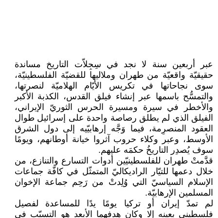
عبر أربعين سنة لا نجد في سِجِلاّت التاريخ مساندة
حقيقيّة واقعيّة من طهران وملاليها للقضيّة الفلسطينيّة،
سوى نجاحاتها في تكريس الأيّام الهلاميّة لنصرتها،
والتمسُّح باسمها عبر إنشاء فيلق القدس، الكذبة الأكبر
والأخطر في سيرة ومسيرة الحرس الثوريّ اﻹيراني،
الفيلق الذي لم يطلق رصاصة واحدة على إسرائيل طوال
العقود المنصرِمة، فيما وَجَّه إرهابيّيه إلى دول الشرق
اﻷوسط، وعبر وكلاء حروب آثروا خيانة أوطانهم، ويومًا
سوف يُصدِر التاريخُ حكمَه عليهم.
قدَّمتْ طهران للفلسطينيّين أدوات التسارع والتنازع، من
خلال دعمها للتيّار الراديكاليّ المتمثّل في كافّة جماعات
الإسلام السياسيّ التي وُلِدتْ من رَحِم جماعة اﻹخوان
المسلمين اﻹرهابيّة.
لم تمدّ إيران أو تركيا يومًا يدًا للمساعدة لفصيل
فلسطيني بعينه إلا وكان هدفهما اﻷبعد هو التسبّب في