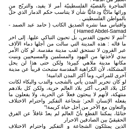
المتاجرة بالقضيّة الفلسطينيّة أمر لا يفيد، والتربّح من
ورائها مادّيًّا ودعائيًّا شأن لا يتناسب حكم الدمار الذي حلّ
بالمواطن الفلسطيني .
واقتباس مما نشره الصديق الكاتب ( حامد عبد الصمد -
Hamed Abdel-Samad )
"أنتم لا تحبون القدس، بل تحبون التباكي عليها. إلى اخر
ما قاله : هذه المدينة التي سالت من أجلها دماء الآلاف
عبر القرون لا تستحق لقب مدينة مقدسة. لو كان الأمر
بيدي لأخذتها من اليهود والمسلمين والمسيحيين وبنيت
مكانها مدينة ملاهي كبيرة! ولكن حتى هذا لن يحل
المشكلة، لأن الكراهية المقدسة ستبحث قريباً عن مدينة
آخرى للمراثي، وما أكثر المدن الدامية!
لو كان تحرير المدن يأتي بالشجب والندب والبكاء لكانت
كل بلاد العرب أكثر بلاد العالم حرية، ولكن كل بلادهم
منتهكة، لأنهم لا يبحثون فعلاً عن الحرية، ولا يفعلون ما
يفعله الإنسان الحر: شجاعة التفكير واحترام الاختلاف
والتعاون مع الآخر من أجل حياة كريمة!"
ختامًا، يمكننا القطع بأنّ العالم لم يعدْ غافلاً عن الفرق
الحقيقيّ بين الصادقين الاحرار
الذين يمتلكون الشجاعة و التفكير واحترام الاختلاف