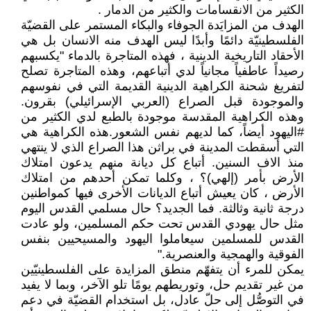
الكثير من الانقسامات والكثير من الدمار .
الهدف من المزايَدة الجوفاء والبكاء المستمر على القضيّة
الفلسطينيّة دائمًا وأبدًا ليس الهدف منه الانسان بل هي
الأحقاد التاريخية الدينية ، فهذه المتاجرة بالدماء "يكسبهم
رصيداً عاطفياً مجانياً لدي أتباعهم، وهذه المتاجرة تصلح
لتفريغ شحنة الكراهية الدينية القديمة التي في نفوسهم
والموجودة قبل الصراع (العربي الإسرائيلي) بقرون.
وهذه الكراهية المقدسة موجودة بالطبع لدي الكثير من
#اليهود أيضاً، كما لديهم نفس الشعور.هذه الكراهية هي
التي أسقطت المدينة في براثن هذا الصراع الذي لا ينتهي
منذ الاف السنين. أتباع كل ديانة منهم يدعون امتلاك
الأرض بأمر (إلهي)؟ ، وكلما تمكن أحدهم من امتلاك
الأرض ، كان يعيش أتباع الديانات الأخرى فيها كمواطنين
درجة ثانية وثالثة. فما الجديد؟ حال مسلمي القدس اليوم
مثل حال يهودي القدس تحت حكم المسلمين، ولو عادت
القدس للمسلمين سيعاملوا اليهود والمسيحيين بنفس
الفوقية والهمجية والعنصرية."
يمكن للمرء أن يتفهّم منطق المزايدة على الفلسطينيّين
من غير تقديم حل، وتوريطهم يومًا تلو اﻵخر، وبما لا يفيد
في التوصُّل إلى حلّ عادل، بل استخدام القضيّة في دعم