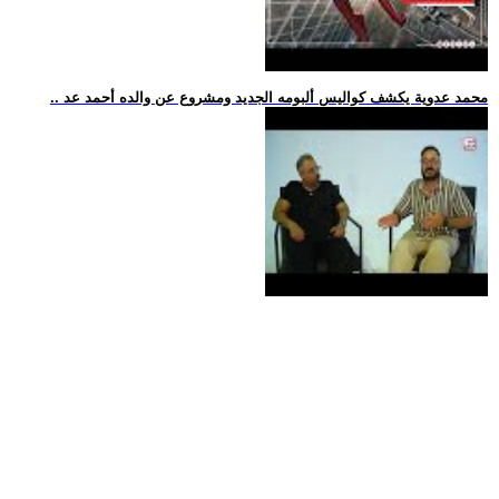
.. محمد عدوية يكشف كواليس ألبومه الجديد ومشروع عن والده أحمد عد