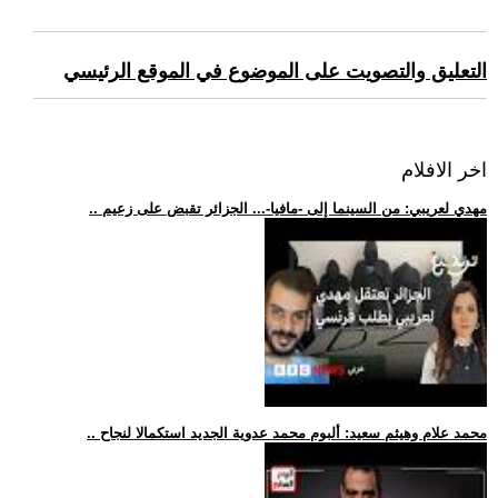
التعليق والتصويت على الموضوع في الموقع الرئيسي
اخر الافلام
.. مهدي لعريبي: من السينما إلى -مافيا-... الجزائر تقبض على زعيم
.. محمد علام وهيثم سعيد: ألبوم محمد عدوية الجديد استكمالا لنجاح