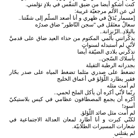
كنت أشكو أيضا من ضيق التنفّس في بلادٍ تؤلمني.
لي عن الألم مرجعيّة غريبة:
[مسمار يُدَقّ في ظهري و أنا أصعد السلّم إلى شقّتنا..
سعالُ معتَقَل في "سجن النّاظور" ضاق صدرُه
بالبلادِ..الزّنزانة..
يذكّرانني بألمي المكتوم من حذاء العيد ضاق على قدميَّ
لأنّي لم أستبدله لسنواتٍ
تذكّرني بلادي الضيّقة أيضا
بأسلاك السّجن..
بجدرانه الرطبة الثقيلة
تضغط على صدري مثلما تضغط المياه على صدر بحّار
فقير يطارد اللّؤلؤ في أعماق الخليج
لم أمت مثله
ربّما لأنّي أكره أن يأكل الملح لحمي..
أكره أن يجمع المصطافون عظامي في كيس بلاستيكيّ
أسود!
لم أمت مثل صائد اللّؤلؤ,
لكنّي كبرت و أنا أطارد لمعان العدالة الاجتماعية في
شعارات المسيرات الطلّابيّة.
لم يقتلني