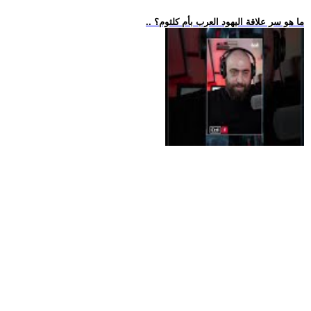
.. ما هو سر علاقة اليهود العرب بأم كلثوم؟