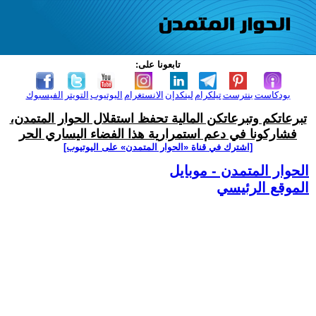
تابعونا على:
بودكاست
بنترست
تيلكرام
لينكدإن
الانستغرام
اليوتيوب
التويتر
الفيسبوك
تبرعاتكم وتبرعاتكن المالية تحفظ استقلال الحوار المتمدن،
فشاركونا في دعم استمرارية هذا الفضاء اليساري الحر
[اشترك في قناة ‫«الحوار المتمدن» على اليوتيوب]
الحوار المتمدن - موبايل
الموقع الرئيسي