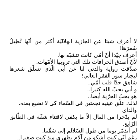
لا أعرف شيئا عن الجازية الهلاليّة أكثر من أنّها تُطِيلُ
شَعرَها!
أعرف جيّدا أنّ أمّي كانت تتشبّه بها.
لأنّ أصدق الخرافات تلك التي ترويها الأمّهات,
صدّقت رواية والدتي لنا عن أبي الّذي تسلّق شعرها
ليجتاز سور الفقر العالي!
شاهق جدّا قلب أمّي..
و أبي يحبّ الله كثيرا..
هو يحبّ الحرّية أيضا..
لذلك علّق عينيه نجمتين في السّماء كي لا نضيع بعده.
والداي
لم يدّخرا من المال إلاّ ما يكفي لاقتناء شقّة في الطّابق
الرّابع.
لم أتذمّر يوما من طول السّلالم إلى شقّتنا,
رغم أنّي كنت أشكو من آلام بظهري منذ كنت صغيرا..