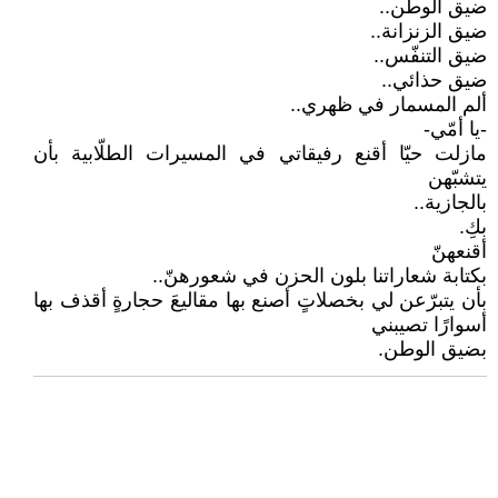
ضيق الوطن..
ضيق الزنزانة..
ضيق التنفّس..
ضيق حذائي..
ألم المسمار في ظهري..
-يا أمّي-
مازلت حيّا أقنع رفيقاتي في المسيرات الطلّابية بأن
يتشبّهن
بالجازية..
بكِ.
أقنعهنّ
بكتابة شعاراتنا بلون الحزن في شعورهنّ..
بأن يتبرّعن لي بخصلاتٍ أصنع بها مقاليعَ حجارةٍ أقذف بها
أسوارًا تصيبني
بضيق الوطن.