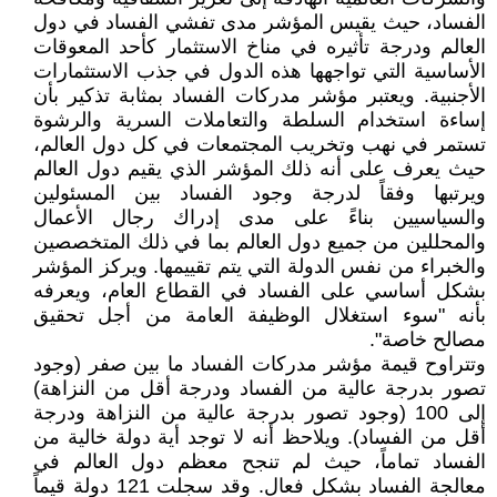
الفساد، حيث يقيس المؤشر مدى تفشي الفساد في دول
العالم ودرجة تأثيره في مناخ الاستثمار كأحد المعوقات
الأساسية التي تواجهها هذه الدول في جذب الاستثمارات
الأجنبية. ويعتبر مؤشر مدركات الفساد بمثابة تذكير بأن
إساءة استخدام السلطة والتعاملات السرية والرشوة
تستمر في نهب وتخريب المجتمعات في كل دول العالم،
حيث يعرف على أنه ذلك المؤشر الذي يقيم دول العالم
ويرتبها وفقاً لدرجة وجود الفساد بين المسئولين
والسياسيين بناءً على مدى إدراك رجال الأعمال
والمحللين من جميع دول العالم بما في ذلك المتخصصين
والخبراء من نفس الدولة التي يتم تقييمها. ويركز المؤشر
بشكل أساسي على الفساد في القطاع العام، ويعرفه
بأنه "سوء استغلال الوظيفة العامة من أجل تحقيق
مصالح خاصة".
وتتراوح قيمة مؤشر مدركات الفساد ما بين صفر (وجود
تصور بدرجة عالية من الفساد ودرجة أقل من النزاهة)
إلى 100 (وجود تصور بدرجة عالية من النزاهة ودرجة
أقل من الفساد). ويلاحظ أنه لا توجد أية دولة خالية من
الفساد تماماً، حيث لم تنجح معظم دول العالم في
معالجة الفساد بشكل فعال. وقد سجلت 121 دولة قيماً