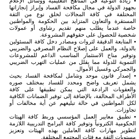
• زيادة التوعية في المناهج التعليمية ووسائل الإعلام
بجهود الدولة في مجال مكافحة الفساد وإبراز إنجازاتها
المختلفة في كافة المجالات لخلق نوع من الثقة
المستقرة والتعاون المتزايد بين الحكومة والمواطنين
خاصة عندما يطلب منهم تقديم رشاوى أو عمولات
شخصية للحصول على حقوقهم المشروعة.
• المتابعة الدقيقة لثروات ومصادر دخل كافة المسئولين
بالدولة، والعمل على إصلاح النظام المصرفي والضريبي
وتوفير مناخ الاستثمار المناسب الداعم للمشروعات
التنموية للدولة مما يقلل من عمليات التهرب الضريبي
والجمركي وغسيل الأموال.
• إصدار قانون موحد وشامل لمكافحة الفساد بحيث
يشمل تعريف واضح ومحدد للفساد بمختلف صوره
والعقوبات الرادعة التي يمكن تطبيقها على كافة
الأطراف المخالفة، بالإضافة إلى توفير الضمانات الكافية
لكل المواطنين في حالة تبليغهم عن أية مخالفات أو
تجاوزات.
• تطبيق معايير العمل المؤسسي وربط كافة الهيئات
الحكومية الكترونياً وتوفير كافة البرامج التدريبية اللازمة
لتطوير مهارات كافة العاملين بهذه الهيئات وتعزيز
مستويات الثقة مع فئات المجتمع المختلفة.