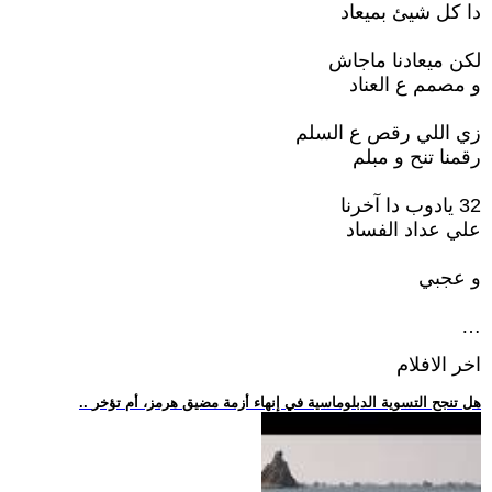
دا كل شيئ بميعاد
لكن ميعادنا ماجاش
و مصمم ع العناد
زي اللي رقص ع السلم
رقمنا تنح و مبلم
32 يادوب دا آخرنا
علي عداد الفساد
و عجبي
…
اخر الافلام
.. هل تنجح التسوية الدبلوماسية في إنهاء أزمة مضيق هرمز، أم تؤخر