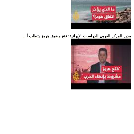
.. مدير المركز العربي للدراسات الإيرانية: فتح مضيق هرمز يتطلب أ