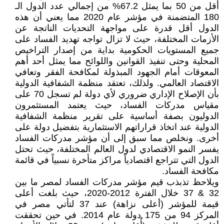
أقل من 50 بما يمثل 67.2% من إجمالي عدد الدول الـ
180 المتضمنة في مؤشر عام 2020 مما يعني أن هذه
الدول أقل قدرة على مواجهة التحديات الناتجة عن
الأزمات المختلفة، حيث لا تزال تواجه تهديد الفساد على
جميع المستويات الحكومية بداية من إصدار التراخيص
المحلية وحتى تنفيذ القوانين واللوائح مما يمثل أحد أهم
المعوقات أمام الجهود المبذولة لمكافحة الفقر وتعافي
الاقتصاد العالمي. ولذلك، تعتقد منظمة الشفافية الدولية
بأن الإصلاح الإداري ضروري لأي دولة لم تسجل 70 على
مقياس مدركات الفساد، حيث يعتمد المستثمرون
الدوليون بصفة أساسية على تقرير منظمة الشفافية
الدولية عند اتخاذ قراراتهم الاستثمارية بتفضيل دولة على
أخرى. ونخلص مما سبق إلى أن مؤشر مدركات الفساد
يفسر النمو الاقتصادي لدول العالم المختلفة، حيث تحتل
الدول التي تتراجع اقتصادياً مراكز متأخرة نسبياً في قائمة
مكافحة الفساد.
ويلاحظ تذبذب قيم مؤشر مدركات الفساد لمصر ما بين
32 & 37 خلال الفترة 2012-2020، حيث بلغت أعلى
قيمة للمؤشر (أعلى نزاهة) عند 37 لتأتي مصر في
المركز 94 من 175 دولة عام 2014. في حين تحققت