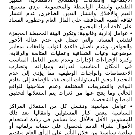
الاجتماعية والعلاقات والمصالح الاقتصادية، التمييز
الطبقي وانتشار الواسطة والمحسوبية, تردي مستوى
القيم والأخلاق وانتشار التدين الظاهري, عدم انتشار
ثقافة أهمية المحافظة على المال العام وخطورة الفساد
على كافة أفراد المجتمع.
• عوامل إدارية وقانونية: وتكون البيئة المحيطة المحفزة
لتفشي الفساد، والتي تتمثل في عدم عدالة الأجور
والحوافز، وعدم تأصيل قاعدة الثواب والعقاب بمعايير
موضوعية وغياب الشفافية وعمليات المتابعة والرقابة،
وكثرة الإجراءات الإدارات وعدم تعيين العامل المناسب
في المكان المناسب لقدراته ومهاراته، وتضارب
الاختصاصات والواجبات الوظيفية مما يؤدي إلى عدم
التحديد الدقيق للمسئوليات المختلفة، بالإضافة إلى تقادم
اللوائح والتشريعات المختلفة وعدم صلاحيتها للواقع
الحالي وما ينتج عنها من ثغرات يتم استغلالها لتحقيق
المصالح الشخصية.
• عوامل سياسية: وتشمل كل من استغلال المراكز
السياسية لبعض كبار المسئولين وانتقالها بعد ذلك
للمسئولين الأقل فالأقل مما يساهم في زيادة استخدام
الأموال لشراء الذمم للحصول على حصانة برلمانية أو
سلطة سياسية من خلال التأثير على الرأي العام وتقديم