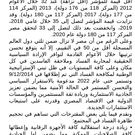
أقل قيمة للمؤشر (أٌقل نزاهة) عند 32 خلال الأعوام
2012 (المركز 118 من 176 دولة)، 2013 (المركز 114
من 177 دولة)، 2017 (المركز 117 من 180 دولة). وقد
تزايدت قيمة المؤشر لتصل إلى 35 خلال عامي 2018،
2019، وانخفضت بعد ذلك لتصل إلى 33 لتحقق مصر
المركز 117 من 180 دولة عام 2020.
وعلى الرغم من أن مصر لا تزال ضمن ثلثي دول العالم
المسجلة أقل من 50 في التقييم، إلا أنه يتوقع تحسن
ترتيبها خلال الأعوام القادمة لتوافر الإرادة السياسية
الحقيقية لمحاربة الفساد وملاحقة الفاسدين في كل
مكان وعلى كافة المستويات في ظل تبني الإستراتيجية
الوطنية لمكافحة الفساد التي تم إطلاقها في 9/12/2014
وتستمر حتى عام 2022 مدعومة بالاستقرار السياسي
والتحسن المستمر في الحالة الأمنية مما يضمن تعزيز
الجاذبية الاستثمارية وزيادة ثقة المستثمرين والمؤسسات
الدولية في الاقتصاد المصري وقدرته على استيعاب
الاستثمارات الجديدة.
ونقدم فيما يلي بعض المقترحات التي تساهم في تحجيم
ظاهرة الفساد في المجتمع:
• زيادة درجة استقلالية كافة الأجهزة الرقابية وإعطائها
كافة الصلاحيات الممكنة مما يضمن لها الحيادية