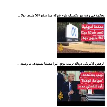
.. محكمة في ولاية نيو مكسيكو تلزم شركة ميتا بدفع 567 مليون دولا
.. الرئيس الأمريكي دونالد ترمب يوقع أمرا تنفيذيا يستهدف ما وصفه