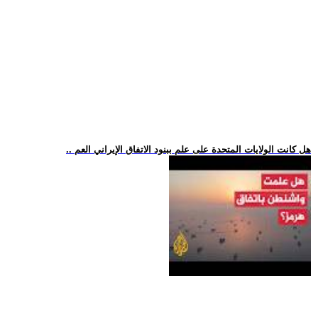
.. هل كانت الولايات المتحدة على علم ببنود الاتفاق الإيراني العم