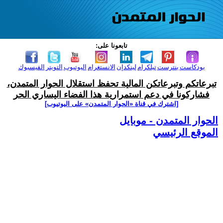
تابعونا على:
بودكاست
بنترست
تيلكرام
لينكدإن
الانستغرام
اليوتيوب
التويتر
الفيسبوك
تبرعاتكم وتبرعاتكن المالية تحفظ استقلال الحوار المتمدن،
فشاركونا في دعم استمرارية هذا الفضاء اليساري الحر
[اشترك في قناة ‫«الحوار المتمدن» على اليوتيوب]
الحوار المتمدن - موبايل
الموقع الرئيسي