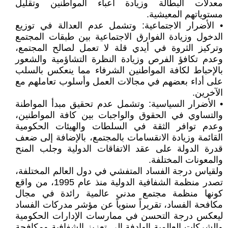
معدلات البطالة وزيادة أعباء المواطنين وتقليل
مستوياتهم المعيشية.
• الأضرار الاجتماعية: وتشمل عدم العدالة في توزيع
الدخول وزيادة الفوارق الاجتماعية بين طبقات المجتمع
وتركيز الثروة في أيدي قلة لا تعمل لصالح المجتمع،
وعدم تكافؤ الفرص وزيادة النظرة التشاؤمية والشعور
بالإحباط لكافة المواطنين الشرفاء مما ينعكس بالسلب
على أداء بعضهم في مجالات العمل وأسلوب تعاملهم مع
الآخرين.
• الأضرار السياسية: وتشمل عدم تحقيق مبدأ المواطنة
والتساوي في الحقوق والواجبات بين كافة المواطنين،
وعدم توافر الثقة في السلطات والهيئات الحكومية
القائمة وزيادة الانقسامات بالمجتمع، بالإضافة إلى ضعف
قدرة الدولة على عقد الاتفاقات الدولية وجلب المنح
والمعونات المختلفة.
ولقياس درجة الفساد المتفشي في دول العالم المختلفة،
تصدر منظمة الشفافية الدولية منذ عام 1995، من واقع
كونها منظمة مجتمع مدني عالمية رائدة في مجال
مكافحة الفساد، تقريراً سنوياً عن مؤشر مدركات الفساد
ليعكس درجة التحسن في ممارسات الإدارات الحكومية
والشركات العالمية الهادفة إلى تعزيز الشفافية ومكافحة