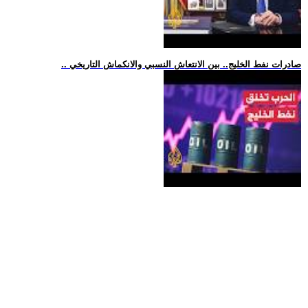
.. صادرات نفط الخليج.. بين الانتعاش النسبي والانكماش التاريخي