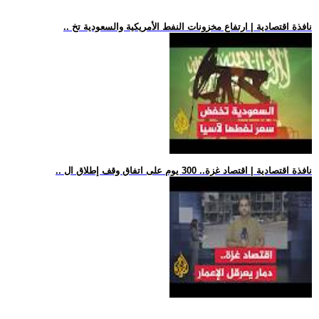
.. نافذة اقتصادية | ارتفاع مخزونات النفط الأمريكية والسعودية تخ
.. نافذة اقتصادية | اقتصاد غزة.. 300 يوم على اتفاق وقف إطلاق ال