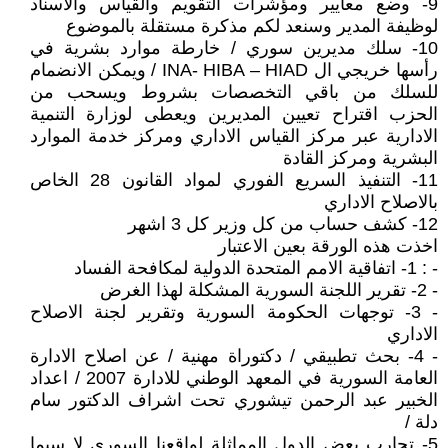
9- وضع معايير ومؤشرات التقويم والقياس والاسناد
لوظيفة المدير وسنعد لكم مذكرة مستقلة بالموضوع
10- سلك مديرين سوري / خارطة موارد بشرية في
رأسها خريجي ال INA- HIBA – HIAD / ويمكن الانضمام
للسلك من باقي التخصصات بشروط ويسحب من
الحزب اقتراح تعيين المديرين ويعطى لوزارة التنمية
الادارية عبر مركز القياس الاداري ومركز خدمة الموارد
البشرية ومركز القادة
11- التنفيذ السريع الفوري لمواد القانون 28 الخاص
بالاصلاح الاداري
12- كشف حساب من كل وزير كل 3 اشهر
اخذت هذه الورقة بعين الاعتبار
- : 1- اتفاقية الامم المتحدة الدولية لمكافحة الفساد
- 2- تقرير اللجنة السورية المشكلة لهذا الغرض
- 3- توجهات الحكومة السورية وتقرير لجنة الاصلاح
الاداري
- 4- بحث تطبيقي / دكتوراة مهنية / عن اصلاح الادارة
العامة السورية في المعهد الوطني للادارة 2007 / اعداد
الخبير عبد الرحمن تيشوري تحت اشراف الدكتور سام
دلة /
5- تجارب بعض الدول المماثلة لواقعنا السوري لا سيما