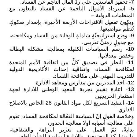
7- تحفيز الفاسدين على ردِّ المال الناجم عن الفساد.
5- استرداد الأموال الناجمة عن الفساد بالتعاون مع
المنظمات الدولية –
ويكون تفعيل الاقتراحات الأربعة الأخيرة، بإصدار صكوكٍ
تُنظِّم مواضيعها.
9- وضع استراتيجيّةٍ شاملةٍ للوقاية من الفساد ومكافحته،
مع جدولٍ زمنيٍّ تقريبي.
10- رسم السياسات الكفيلة بمعالجة مشكلة البطالة
وخفض معدلاتها.
11- النظر في تصديق كلٍّ من اتفاقية الأمم المتحدة
لمكافحة الفساد، واتفاقية إحداث الأكاديمية الدولية
للتدريب المهني على مكافحة الفساد.
12- اخذ المديرين من مدارس ومعاهد الادارة
13- اعادة تقييم تجربة المعهد الوطني للادارة لجهة
استثمار الخريجين
14- التنفيذ السريع لكل مواد القانون 28 الخاص بالاصلاح
الاداري
وخلاصة القول إنّ السياسة الفعّالة لمكافحة الفساد، تقوم
على معالجة أسبابه اولا معالجة الجذور،
بدايةً، ثمّ العمل على تعزيز النزاهة والشفافية،
والمشاركة المجتمعية، والإدارة السليمة للشأن العام،