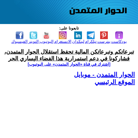
تابعونا على:
بودكاست
بنترست
تيلكرام
لينكدإن
الانستغرام
اليوتيوب
التويتر
الفيسبوك
تبرعاتكم وتبرعاتكن المالية تحفظ استقلال الحوار المتمدن،
فشاركونا في دعم استمرارية هذا الفضاء اليساري الحر
[اشترك في قناة ‫«الحوار المتمدن» على اليوتيوب]
الحوار المتمدن - موبايل
الموقع الرئيسي