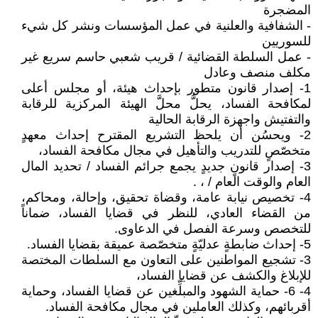
المضجرة
- الشفافية والعلنية في عمل المؤسسات ونشر كل شيء
للسوريين
- عمل السلطة القضائية / قريب شعبي حاسم سريع غير
مكلف منصف وعادل
1- إصدار قانون متطور بإحداث هيئة، أو مجلس أعلى
لمكافحة الفساد، يحلُّ محلَّ الهيئة المركزية للرقابة
والتفتيش واجهزة الرقابة الحالية
2- ويحسُن أن يلحظ التشريع المقترح إحداث معهدٍ
متخصّصٍ للتدريب والتأهيل في مجال مكافحة الفساد،
3- إصدار قانونٍ جديدٍ يجمع جرائم الفساد / تحديد المال
العام والوقت العام / ، .
4- تخصيص نيابة عامة، وقضاة تحقيق، وإحالة، ومحاكم،
من القضاء العادي، للنظر في قضايا الفساد، ضماناً
للتخصص وسرعة الفصل في الدعاوى.
5- إحداث ضابطةٍ عدليّةٍ متخصّصة عميقة بقضايا الفساد.
3- تشجيع المواطنين على التعاون مع السلطات المختصة
للإبلاغ والكشف عن قضايا الفساد،
4- 6- حماية الشهود والمبلِّغين عن قضايا الفساد، وحماية
أقربائهم، وكذلك العاملين في مجال مكافحة الفساد.