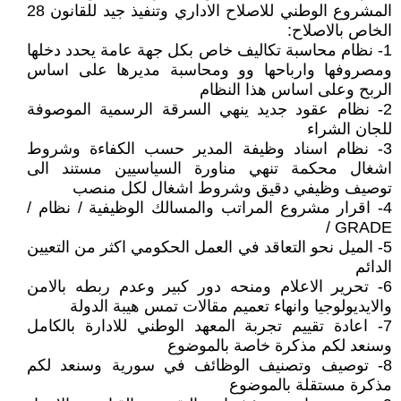
المشروع الوطني للاصلاح الاداري وتنفيذ جيد للقانون 28
الخاص بالاصلاح:
1- نظام محاسبة تكاليف خاص بكل جهة عامة يحدد دخلها
ومصروفها وارباحها وو ومحاسبة مديرها على اساس
الربح وعلى اساس هذا النظام
2- نظام عقود جديد ينهي السرقة الرسمية الموصوفة
للجان الشراء
3- نظام اسناد وظيفة المدير حسب الكفاءة وشروط
اشغال محكمة تنهي مناورة السياسيين مستند الى
توصيف وظيفي دقيق وشروط اشغال لكل منصب
4- اقرار مشروع المراتب والمسالك الوظيفية / نظام /
GRADE /
5- الميل نحو التعاقد في العمل الحكومي اكثر من التعيين
الدائم
6- تحرير الاعلام ومنحه دور كبير وعدم ربطه بالامن
والايديولوجيا وانهاء تعميم مقالات تمس هيبة الدولة
7- اعادة تقييم تجربة المعهد الوطني للادارة بالكامل
وسنعد لكم مذكرة خاصة بالموضوع
8- توصيف وتصنيف الوظائف في سورية وسنعد لكم
مذكرة مستقلة بالموضوع