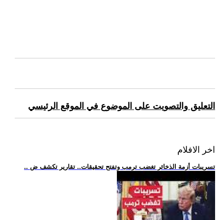
التعليق والتصويت على الموضوع في الموقع الرئيسي
اخر الافلام
.. تسريبات أزمة الذخائر تغضب ترمب وتفتح تحقيقات.. تقارير تكشف ض