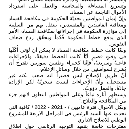
وتسريع المساءلة والمحاسبة والعمل على استرداد
الأموال الناجمة عن الفساد.
وإنّ إيمان المواطنين بجديّة الحكومة في مكافحة الفساد
ومعاقبة الفاسدين والمفسدين، ينتقل بهم من السلبية
إلى مؤازرة الحكومة في إجراءاتها بمكافحة الفساد، الأمر
الذي يدفع خطط الحكومة قُدُماً ويحقّق ردع ضِعاف
النفوس.
ولمّا كانت خطط مكافحة الفساد لا يمكن أن تُؤتي أُكُلَها
في وقتٍ قصيرٍ أيّاً كانت الخطط دقيقةً، والإجراءات
فاعلةً وسريعةً، فإنّنا كخبراء وطنيين سوريين نقترح أن
يُشرح للمواطنين من خلال وسائل الإعلام،
أنّ طريق الإصلاح ليس قصيراً انه صعب لكنه غير
مستحيل، وأنّ الإجراءات ليست سحريّةً لكن الإرادة
جادّةٌ، والعمل دؤوبٌ،
وستظهر آثاره تباعاً وعلى المواطنين التعاون لانهم جزء
من المكافحة والعلاج."
وبكل الاحوال فترة عاميين / - 2021 - 2022 / كافية التي
تحدث عنها السيد الرئيس في المراحل الاربعة للمشروع
الوطني للاصلاح الاداري
مقترحات خاصة بتنفيذ التوجيه الرئاسي حول اطلاق