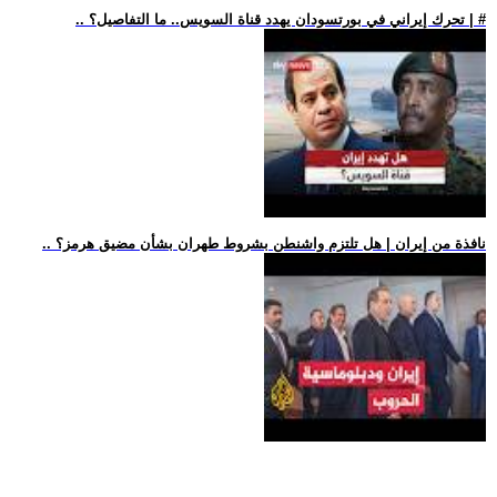
.. تحرك إيراني في بورتسودان يهدد قناة السويس.. ما التفاصيل؟ | #
.. نافذة من إيران | هل تلتزم واشنطن بشروط طهران بشأن مضيق هرمز؟