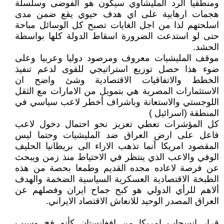
ومنطقياً الرد المليشاوي سيكون هو الفوضى وسلسلة
هجمات ارهابية على اي هدف حيوي يقع ضمن مدى
اسلحتهم لذا من اجل الغايات تصبح كل الوسائل مباحة
حتى لو استدعت الضرورة اسقاط الدولة كلها بواسطة
الحشد.
موقف المليشيات معروف ومرصود دوليا وعربيا وعلى
ضوء هذا حصل توزيع استراتيجي للقوى لدعم تنفيذ
الخطط والاتفاقيات الاقتصادية وشئ واضح ان
الاستثمارات المصرية هي بتمويل من الامارات مع الثقل
اللوجستي والاستعانة وباشراف أخطر لاعب سياسي في
المنطقة (اسرائيل )
كل المؤشرات تعطي تعزيز نحو احتمال دخول لاعب
فاعل على ارض العراق ضد المليشيات وحتما ليس
المقصود امريكا أنما تذهب الاراء الى بريطانيا الحليف
الوفي والاعب الذي ينتظر في الاحتياط منذ زمن ويبحث
عن فرصة لاعاده مجده القديم وطمعا بحصة من هذه
الطبخة الاقتصادية العسكرية السياسية الضخمة والهدف
ألاهم للرأي الدولي هو كبح جماح ايران وفصلهم عن
العراق المصدر الوحيد للانعاش الاقتصاد الايراني.
قرار انسحاب امريكا من افغانستان كأنه فخ وسبب