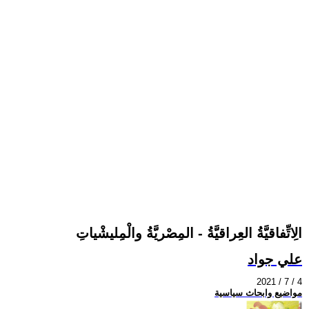
الِاتِّفاقيَّةُ العِراقيَّةُ - المِصْريَّةُ والْمِليشْياتِ
علي جواد
2021 / 7 / 4
مواضيع وابحاث سياسية