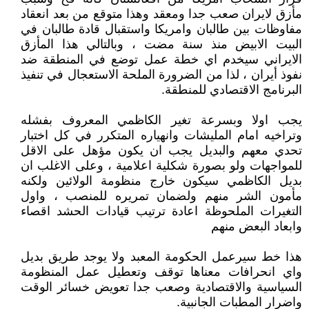
مأزق لايران صعب جدا ومعقد وهذا متوقع من بعد انعقاد
مفاوظات بين طالبان وامريكا واستقبال قادة طالبان في
البيت الابيض منذ سنة مضت ، وبالتالي هذا المأزق
الايراني سيخدم اي خطة عمل توضع في المنطقة ضد
نفوذ أيران ، لذا من الضرورة الملحة الاستعجال في تنفيذ
البرنامج الاقتصادي للمنطقة.
يجب اولا وبسرعة تغير الكاظمي المعروف بفشله
وتراخيه امام المليشات وانهياره المتكرر في كل اختبار
تحدي معهم والبديل يجب ان يكون مؤهل على الاقل
للمواجهات ولو بصورة شكلية اعلامية ، وعلى الاغلب ان
بديل الكاظمي سيكون خارج منظومة الولائين ولكنه
مأمون الشر منهم ولضمان تمريره للمنصب ، واول
التغيرات الملحوظة اعادة ترتيب قيادات الحشد اقصاء
وابعاد البعض منهم
هذا خط سيرعمل الحكومة المعبد ولا يوجد طريق بديل
واي انحرافات معناها توقف وتعطيل عمل المنظومة
السياسية والاقتصادية وصعب جدا تعويض خسائر الوقت
واضرار المطبات الجانبية.