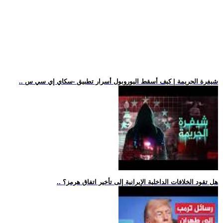
.. شيفرة الجريمة | كيف أسقط اليوروبول أسرار تطبيق -سكاي إي سي س
.. هل تقود الخلافات الداخلية الإيرانية إلى تأخير اتفاق هرمز؟