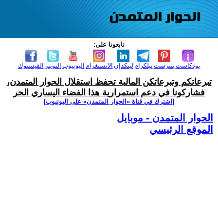
تابعونا على:
بودكاست
بنترست
تيلكرام
لينكدإن
الانستغرام
اليوتيوب
التويتر
الفيسبوك
تبرعاتكم وتبرعاتكن المالية تحفظ استقلال الحوار المتمدن،
فشاركونا في دعم استمرارية هذا الفضاء اليساري الحر
[اشترك في قناة ‫«الحوار المتمدن» على اليوتيوب]
الحوار المتمدن - موبايل
الموقع الرئيسي