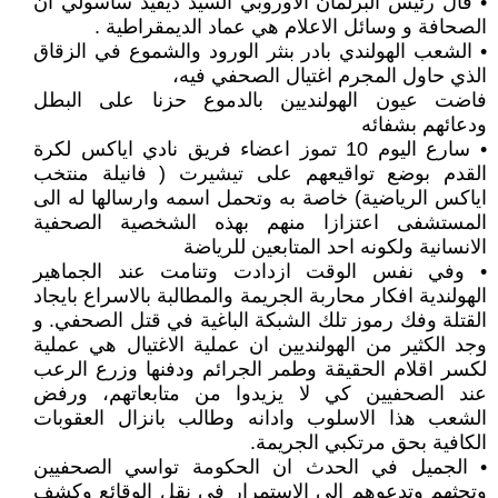
• قال رئيس البرلمان الاوروبي السيد ديفيد ساسولي ان
الصحافة و وسائل الاعلام هي عماد الديمقراطية .
• الشعب الهولندي بادر بنثر الورود والشموع في الزقاق
الذي حاول المجرم اغتيال الصحفي فيه،
فاضت عيون الهولنديين بالدموع حزنا على البطل
ودعائهم بشفائه
• سارع اليوم 10 تموز اعضاء فريق نادي اياكس لكرة
القدم بوضع تواقيعهم على تيشيرت ( فانيلة منتخب
اياكس الرياضية) خاصة به وتحمل اسمه وارسالها له الى
المستشفى اعتزازا منهم بهذه الشخصية الصحفية
الانسانية ولكونه احد المتابعين للرياضة
• وفي نفس الوقت ازدادت وتنامت عند الجماهير
الهولندية افكار محاربة الجريمة والمطالبة بالاسراع بايجاد
القتلة وفك رموز تلك الشبكة الباغية في قتل الصحفي. و
وجد الكثير من الهولنديين ان عملية الاغتيال هي عملية
لكسر اقلام الحقيقة وطمر الجرائم ودفنها وزرع الرعب
عند الصحفيين كي لا يزيدوا من متابعاتهم، ورفض
الشعب هذا الاسلوب وادانه وطالب بانزال العقوبات
الكافية بحق مرتكبي الجريمة.
• الجميل في الحدث ان الحكومة تواسي الصحفيين
وتحثهم وتدعوهم الى الاستمرار في نقل الوقائع وكشف