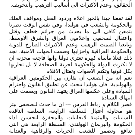
الحقائق، وعدم الاكتراث الى أساليب الترهيب والتخويف.
لقد تمعنا جيدا بالخبر اعلاه وردود الفعل ومواقف الملك
والحكومة والشعب في هولندا، وفي نفس الوقت نظرنا
بتمعن كافي الى ما يحدث من جرائم خطف وقتل
واعتقال لصحفيي واعلاميي العراق والشرق الاوسط،
وتابعنا الصمت الرهيب وعدم الاكتراث الصارخ للدولة
والحكومة العراقية واحزابها وصمت الجهات الامنية، نجد
ذلك فعلا مأساة كبيرة تعتري دولنا وانها فاجعة محزنة ان
لا تكترث الدولة والحكومة لحرية الصحافة لا بل تحاربها
بكل قوتها وتكتم الاصوات وتغتال الاقلام
نعم انه من الصعب ان نقارن بين الحكومتين العراقية
والهولندية، فان هولندا تبحث عن تطبيق القانون واحترام
السيادة وعلى عكسها العراق ينتهك القانون ويصمت على
انتهاك السيادة
قصر الكلام و رباط الفرس --- ان ما حدث للصحفي بيتر
هو محاولة اغتيال للسلطة الرابعة، السلطة الناقدة
للسلبيات والمثمنة لايجابيات والمحفزة لتحسين اداء
الحكومة والبرلمان الهولندي، السلطة الرابعة هي التي
تدافع وتضمن للشعب الحريات والرفاهية والعدالة