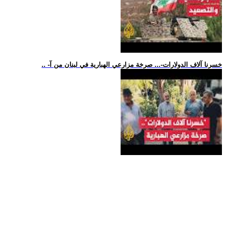
.. -خسرنا آلاف الدولارات-... صرخة مزارعي الهبارية في لبنان من آ