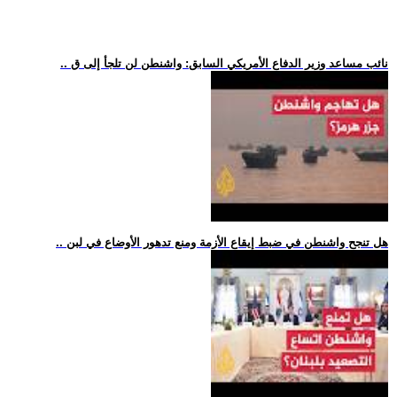
.. نائب مساعد وزير الدفاع الأمريكي السابق: واشنطن لن تلجأ إلى ق
.. هل تنجح واشنطن في ضبط إيقاع الأزمة ومنع تدهور الأوضاع في لبن