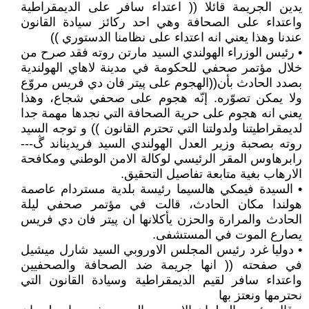
يدين الجريمة قائلا (( اعتداء سافر على الديمقراطية
واعتداء على الصحافة وهي احد ركائز سيادة القانون
عندنا وهذا يعني انه اعتداء على نظامنا الدستوري ))
• رئيس الوزراء الهولندي السيد مارتن روته فقد صرح من
خلال مؤتمر صحفي للحكومة في مدينة لاهاي الهولندية
بصدد الحادث بأن((الهجوم على پيتر فان دي فريس مروّع
ولا يمكن تصوّره. إنّه هجوم على صحفي شجاع، وهذا
يعني انه هجوم على حرية الصحافة التي نجدها مهمة جدا
لديمقراطيتنا ولدولتنا التي تحترم القانون )) و توجه السيد
روته بصحبة وزير العدل الهولندي السيد فريديناند ڴ---
رابرهاوس المقر الرئيسي لوكالة الامن الوطني ومكافحة
الارهاب بغية متابعة تفاصيل التحقيق.
• السيدة فيمكي هالسيما رئيسة بلدية مستردام عاصمة
هولندا مكان الحادث، قالت في مؤتمر صحفي ليلة
الحادث والمرارة والحزن يأكلانها ان پيتر فان دي فريس
يصارع الموت في المستشفى.
• دوليا غرد رئيس المجلس الاوروبي السيد شارل ميشيل
في صفحته (( انها جريمة ضد الصحافة والصحفيين
واعتداء سافر لقيم الديمقراطية وسيادة القانون التي
نحترمها ونعتز بها