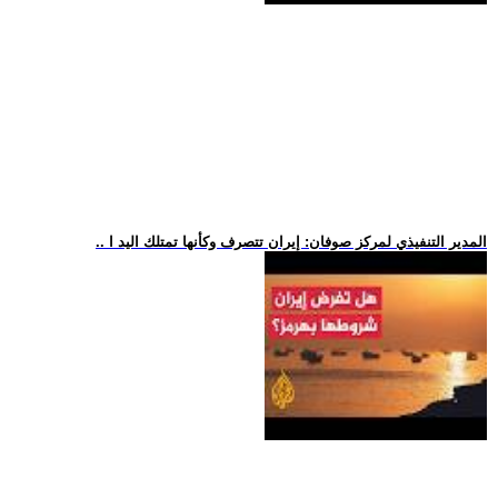
.. المدير التنفيذي لمركز صوفان: إيران تتصرف وكأنها تمتلك اليد ا