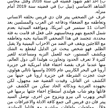
ب) احد اهم شهود قضيته في سنة 2018 وقتل محامي
الشاهد الاساسي (نبيل ب) في قضيته سنة 2019 أمام
منزله.
عرف عن الصحفي پيتر فان دي فريس بخلقه الانساني
وتعاطفه مع الضعفاء ودفاعه عن العرب والمسلمين بعد
أحداث 11 سبتمبر في امريكا، ومواقفه المبدئية بعدم
شمل الجميع بتهم ومحاسبتهم على فعل قد قامت به فئة
محددة، تتجسد في هذا الصحفي الانسانية بحبه وتعاطفه
مع اللاجئين ويقف في الضد من الاحزاب اليمينية ولا يقبل
الظلم. فهو شخص يبحث عن الدليل ليقطع به الشك
ويكشف المستور، حبه للعمل النزيه ومساعدته للغير
كثيرة لا تعرف الحدود وتجاوزت هولندا الى دول العالم،
منها عندما عرف بقصة اختفاء فتاة امريكية في جزيرة
أروبا في البحر الكاريبي عام 2005 واسمها ناتالي هولوي،
حيث عجزت الشرطة في جزيرة اروبا في حينها من
الكشف عن القاتل، وقيدت القضية ضد مجهول، لكن
بجهوده الفردية وبذكائه الحاد تمكن من الكشف عن
قاتلها وهو شاب هولندي أستطاع اخفاء جثتها برميها في
البحر ويهرب الى بيرو ويتزوج من اخرى، توصل السيد
پيتر فان دي فريس الى جمع كافة الادلة والاعترافات من
خلال مواجهات ولقاءات مباشرة مع قاتلها الهولندي