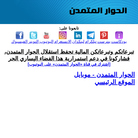
تابعونا على:
بودكاست
بنترست
تيلكرام
لينكدإن
الانستغرام
اليوتيوب
التويتر
الفيسبوك
تبرعاتكم وتبرعاتكن المالية تحفظ استقلال الحوار المتمدن،
فشاركونا في دعم استمرارية هذا الفضاء اليساري الحر
[اشترك في قناة ‫«الحوار المتمدن» على اليوتيوب]
الحوار المتمدن - موبايل
الموقع الرئيسي