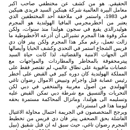
الحقيقي. هو من كشف عن مختطفي صاحب اكبر
معامل البيرة العالمية شركة هينكين السيد فريدي هنيكين
في 1983، واستمر في ملاحقة أحد المختطفين الذي
يعتبر من أخطرمجرمي المافيا الهولندية هو المجرم
هوليدرالذي يقبع في سجون هولندا منذ سنوات، ولكن
مكر وقوة هذا المجرم تشيرالى ان أذرعه الأخطبوطية ما
زالت تعمل، رغم مكر هذا المجرم ولكن پيتر فان دي
فريس الشجاع استمر في التحدي وكشف الخبايا وأيصالها
الى الجهات الامنية والقضائية، لذا كانت حياة السيد
پيترمحفوفة بالمخاطر والمطاردات والمواجهات مع
عصابات مافيوية على نطاق عالمي، لم تقتصر فقط على
المملكة الهولندية كان دوره كبير في القبض على أخطر
رئيس عصابة قتل واجرام وتبييض الاموال رضوان تاغي
الهولندي من أصول مغربية والمتخفي في دبي لكن
التحريات والتنسيق مع شرطة دبي تمكن القبض عليه
وتسليمه الى هولندا، وماتزال ألمحاكمة مستمرة بحقه
ليومنا هذا في امستردام.
ويرجح المتخصصون في الجريمة احتمال محاولة الاغتيال
الفاشلة بحق الصحفي پيتر فان دي فريس من تخطيط
المجرم رضوان تاغي، حيث سبق له ان قتل شقيق (نبيل