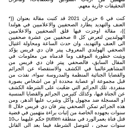
التحقيقات جارية معهم.
كنت في 6 حزيران 2021 قد كتبت مقالة بعنوان ((*
العنف والتهديد يطارد الصحفيين والاعلاميين في هولندا
))، مقالة اوجزت فيها قلق الصحفيين والاعلاميين
الهولنديين لتعرض كل 8 صحفيين من عشرة صحفيين
الى العنف والتهديد، وان حدث الساعة ومحاولة اغتيال
الصحفي الهولندي المعروف پيتر فان دي فريس يؤكد
ويثبت خطورة الموقف وما قدمناه من معلومات في
المقال السابق، فالصحفي پيتر فان دي فريس من
المشاهيرعالميا في الكشف والاستقصاء عن الجرائم
والقضايا الجنائية المنظمة والمدروسة سواء، نفذت من
قبل مجموعة او عصابة محددة او من اشخاص بصورة
منفردة، تلك الجرائم التي صَعُبت على الشرطة الكشف
عن الجناة فيها، وكذلك كثيرمن الجرائم والقضايا المنسية
او المسجلة ضد مجهول وأكل وشرب عليها الدهر، ومن
هذه الجرائم تمكن الصحفي پيتر فان دي فريس خلال 8
سنوات بجهوده الخاصة من إثبات براءة متهَمين في قضية
قتل فناة بعمرالورد في منطقة putten حكم عليهما ب10
سنوات سجن ، لتتوصل الشرطة فيما بعد الى القاتل