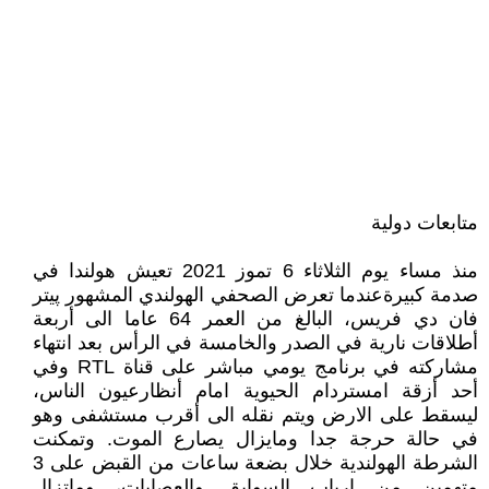
متابعات دولية
منذ مساء يوم الثلاثاء 6 تموز 2021 تعيش هولندا في
صدمة كبيرةعندما تعرض الصحفي الهولندي المشهور پيتر
فان دي فريس، البالغ من العمر 64 عاما الى أربعة
أطلاقات نارية في الصدر والخامسة في الرأس بعد انتهاء
مشاركته في برنامج يومي مباشر على قناة RTL وفي
أحد أزقة امستردام الحيوية امام أنظارعيون الناس،
ليسقط على الارض ويتم نقله الى أقرب مستشفى وهو
في حالة حرجة جدا ومايزال يصارع الموت. وتمكنت
الشرطة الهولندية خلال بضعة ساعات من القبض على 3
متهمين من ارباب السوابق والعصابات، وماتزال