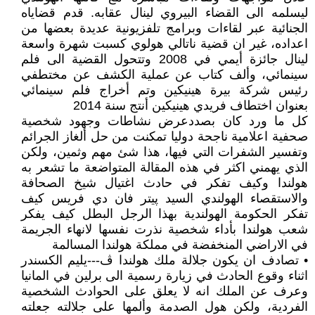
ليسلمه الى القضاء البيروي لينال عقابه. قدم قضاياه
الجنائية عبر لقاءات وبرامج تلفزيونية عديدة بعضها من
اعداده، غير ان قضية ناتالي هولوي كسبت شهرة واسعة
لينال جائزة أيمي في 2008 وتتحول القضية الى فلم
سينمائي، وألف كتاب عن عملية الكشف عن مختطفي
رئيس شركة بيرة هينيكين وتم أخراج فلم سينمائي
بعنوان اختطاف فريدي هينيكين أنتج سنة 2014
كل ما ورد كان بصددعرض نشاطات وجهود شخصية
صحفية اعلامية ناجحة دوليا تمكنت من حل ألغاز الجرائم
وتفسير الشفرات التي فيها، هذا شئ مهم وثمين، ولكن
الذي يهمني اكثر في هذه المقالة المتواضعة ما تشعر به
هولندا وكيف تفكر في حادث اغتيال شيخ الصحافة
والاستقصاء الهولندي السيد پيتر فان دي فريس كيف
تفكر الحكومة الهولندية بهذا الرجل البطل كيف يفكر
شعب هولندا بأداء شخصية نذرت نفسها لانهاء الجريمة
في الاراضي المنخفضة في مملكة هولندا المسالمة
• تصادف ان يكون جلالة ملك هولندا ڤ---يليم الكسندر
اثناء وقوع الحادث في زيارة رسمية الى برلين في المانيا
وعرف عن الملك انه لا يعلق على الحوادث الشخصية
الفردية، ولكن هول الصدمة وألمها على جلالته جعلته