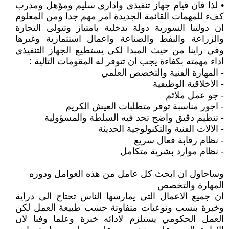
• لذا فان قيام جهاز تنفيذي واداري سليم ومؤهل ومدرب
كفء للمهمات القائمة الجديدة امر مهم جدا ومن المعلوم
ان دولتنا السورية دولة تدخلية بامتياز وتتولى التجارة
والزراعة والنفط والصناعة واعمال استثمارية وغيرها
وفي راينا من حيث المبدا لكي يستطيع الجهاز التنفيذي
اداء مهمته بكفاءة يجب ان تتوفر له المقومات التالية :
- المهارة الفنية والتخصص العلمي
- الاخلاقية الوظيفية
- جو عمل ملائم
- اجور مناسبة توفر متطلبات العيش الكريم
- تنظيم دقيق واضح تحد فيه السلطة والمسؤولية
- الالات الفنية والتكنولوجية الحديثة
- نظام رقابة فعال سريع
- نظام موارد بشرية متكامل
وساحاول ان ابحث كل عامل من هذه العوامل ودوره
المهارة والتخصص
ان جميع الاعمال التي يمارسها الناس تحتاج الى دراية
وخبرة بنسب ونوعيات متفاوتة حسب طبيعة العمل لكن
العمل الحكومي يستلزم لادائه خبرة وعلما وفنا لان