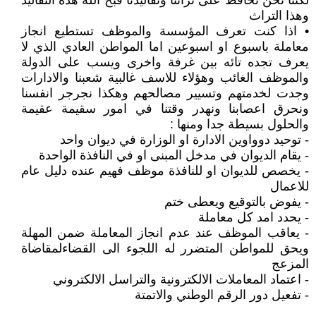
لكننا نحن نحافظ على تراثنا وتقاليدنا قبح الله هذه التقاليد
وهذا التراث
• اذا كنت تعرف المؤسسة والموظف تستطيع انجاز
معاملة باسبوع او اسبوعين اما المواطن العادي الذي لا
يعرف تجده تائه بين غرفة واخرى ويسب على الدولة
والموظف الغائب وهؤلاء للاسف غالبية شعبنا والادارات
وجدت لخدمتهم وتسيير مصالحهم وهكذا نجرجر انفسنا
ونحرق اعصابنا ونهدر وقتنا في امور سقيمة عقيمة
والحلول بسيطة جدا ومنها :
- توحيد دوواوين الادارة او الوزارة في ديوان واحد
- يقام الديوان في مدخل المبنى او في النافذة الواحدة
- يخصص للديوان او للنافذة موظف فهيم عنده دليل عام
للاعمال
- يفوض بالتوقيع ويعطى ختم
- يحدد امد كل معاملة
- يعاقب الموظف عند عدم انجاز المعاملة ضمن المهلة
ويحق للمواطن المتضرر له اللجوء الى القضاءلمقاضاة
المزعج
- اعتماد المعاملات الالكترونية والتراسل الالكتروني
- تفعيل دور الرقم الوطني والاتمتة
________________________________________