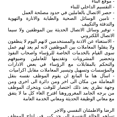
- موقع البناء
- التقسيم الداخلي للبناء
- حصر الاتصال بالعاملين في حدود مصلحة العمل
- تامين الوسائل الصحية والطبابة والانارة والتهوية
والتدفئة والتكييف
- توفير وسائل الاتصال الحديثة بين الموظفين ولا سيما
الاتصال اللكتروني
- الاستغناء عن الاذنة والمستخدمين لانهم اليوم لا ينظفون
ولا ينقلوا المعاملات بين الموظفين لانه لم يعد لهم عمل
سوى القيام بالخدمات الخاصة للرؤساء واصحاب النفوذ
وتحضير المشروبات وتقديمها للعاملين وضيوفهم
والتحكم بالمقابلات مع الرؤساء في بعض الادارات
والمؤسسات وتسهيل وتيسير المعاملات مقابل اكراميات
- اسأل هنا ما المانع ان يقوم الموظف نفسه بنقل
المعاملة من مكان الى اخر ومن دائرة الى اخرى ومن
وجهة نظري يعد ذلك اختصار للوقت ويتحرك الموظف
من برجه الجامد المغروروهنا اقترح الغاء كل ما لا يتفق
مع معاني الوظيفة الحديثة ومعاني الخدمة العامة
الرضا والاطمئنان النفسي والاجر
تساهم الحالة النفسية الى حد كبير في انتاج الموظف