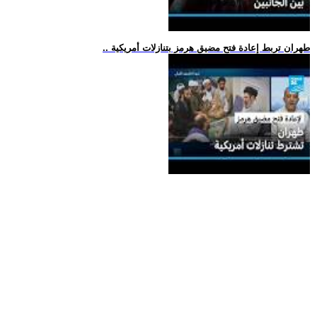
.. طهران تربط إعادة فتح مضيق هرمز بتنازلات أمريكية