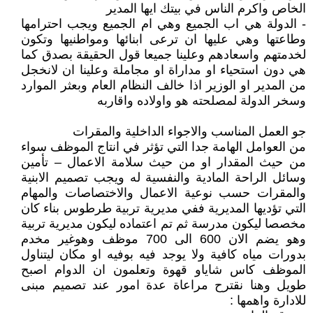
الخاص واكرم الناس في بيتك ايها المدير
- الدولة هي اب الجميع وهي ام الجميع ويجب احترامها
وطاعتها وهي عليها ان ترعى ابنائها ومواطنيها وتكون
لخدمتهم واسعادهم وعلينا جميعا قول الحقيقة بصدق كما
هي دون استحياء او مداراة او مجاملة وعلينا ان لانخجل
من المدير او الوزير اذا خالف النظام العام وبعثر الموارد
وسخر الدولة لمصلحته هو واولاده واقاربه
جو العمل المناسب والاجواء الداخلية والمقرات
من العوامل الهامة جدا التي تؤثر في انتاج الموظف سواء
من حيث المقدار او من حيث سلامة الاعمال – تأمين
وسائل الراحة المادية والنفسية له ويجب تصميم الابنية
والمقرات حسب نوعية الاعمال والاختصاصات والمهام
التي تؤديها المديرية ففي مديرية تربية طرطوس بناء كان
مخصصا ليكون مدرسة ثم تم اعتماده ليكون مديرية تربية
وهو يضم الان 600 الى 700 موظف وهوغير مخدم
بدورات مياه كافية ولا يوجد فيه بوفيه او مكان ليتناول
الموظف كاس شاياو قهوة وتعلمون ان الدوام اصبح
طويل وهنا نقترح مراعاة عدة امور عند تصميم مبنى
للادارة واهمها :