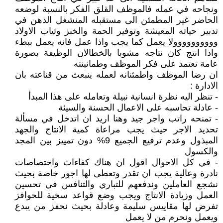
ونجاحه في عمله فالموظف القلق الفكر بالنسبة لوضعه
الحاضر غير المطمئن الى مستقبله المنشغل الذهن في
تدبير حياته المعيشة وتوفير الحمة والخبز وثياب الاولاد
وووووووووولا يعمل كما يجب واذا عمل فانه يعمل ببطء
واذا انتج كان نتاجه مشوبا بالخطالان الوظيفة بصورة
عامة تعتمد على فكر الموظف وطمانينته
ان رضا الموظف واطمئنانه لعمله ينبعث من قناعته بان
الادارة :
- تنظر اليه نظرة انسانية نبيلة وتعامله على هذا المبدأ
- عادلة تحاسبه على الاعمال الحسنة والسيئة
- تمنحه راتب واجر جيد وهنا اريد ان اتدخل في مسألة
تحديد الاجر حيث يجب مراعاة كمية الانتاج والجهد
المبذول وعدم ترفيع الجميع 9% دون تمييز بين المجد
والكسول
- في كل الاحوال اقول ان هناك كفاءات واختصاصات
نادرة وعالية يجب ان تقدر وتعطى لها اجور خاصة بحيث
نشجع العاملين وندفعهم للتباري والتنافس في تحسين
العمل وزيادة الانتاج ويجب وضع قواعد سخية للحوافز
تفرض لها مقاييس سليمة وعادلة بحيث نحفز من يبدع
ويعمل ونحرم من لا يعمل