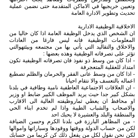
وتعيين خريجيها في الاماكن المتقدمة حتى نضمن عملية
تحديث وتطوير الادارة العامة
الاخلاقية الوظيفية الادارية
ان الشخص الذي يدخل الوظيفة العامة اذا كان خاليا من
المعلومات الوظيفية فانه ليس فارغا من العادات
والاخلاق والتقاليد التي يأتي بها من مجتمعه وبيئتهوالتي
تؤثر على تصرفاته الوظيفية وهذه بعضها :
- اذا كان من وسط ذو نفوذ فان تصرفاته الوظيفية تكون
امتداد للعقلية المتعجرفة
- اذا كان من وسط عانى الفقر والحرمان والظلم تصطبغ
اعماله بالتعسف والا نتقام احيانا
- ان العلاقات الاجتماعية العاطفية نامية وطافية في بلدنا
بشكل كبير جدا حيث يريد الموظف الكبير ضابط او وزير
او محافظ ان يعطي ثماروظيفته العالية الى الاقارب
والاصحاب والشباب الطيبة واذا لم تخدم ابناء الحي
والمنطقة والبلد والعشيرة لا يحبك احد
- من المظاهر البارزة في بلدنا الكرم وحسن الضيافة
لكن من حساب الدولة ووقتها ووقودها وسياراتها واموالها
لكن نحن نقول لكل من يفعل ذلك كن كريما من حسابك