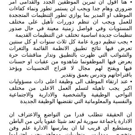
• هنا اقول ان تمرين الموظفين الجدد والقدامى امر
ضروري وهام جدا ويجب ان يستمر تطور ونماء كفاءات
الموظف او المدير بما يوازي تطور التنظيمات المتججدة
للعمل ويجب ان تنظم دوررات تأهيل على مختلف
المستويات وفي فواصل زمنية معينة في حال صدور
تنظيمات جديدة اساسية تختلف عن التنظيمات القديمة
• يجب تنظيم دورة عامة كل ثلاث سنوات او كل سنتين
تعرض فيها نتائج تطبيق الانظمة القائمة والثغرات
والشوائب التي ظهرت بالتطبيق وتدار مناقشات حرة
يعرض فيها الموظفونما شاهدوه من عقبات او حسنات
فيها ويفتح لهم مجال لا قتراح التحسينات ويؤخذ
باقتراحاتهم وتدرس بعمق وتقدير
• عند ارتقاء الموظف الى وظيفة اعلى ذات مسؤوليات
اكبر يجب تاهيله لتسلم العمل الاعلى من مختلف
النواحي الوظيفية والشخصية والادارية والاجتماعية
والنفسية والمعلوماتية التي تقتضيها الوظيفة الجديدة
ان الحقيقة تتطلب قدرا من التواضع والاعتراف ان
الادارة ياجماعة سورية لم تعد شيئا عفويا يأتي من الباطن
ويستطيع أي قريب لنا ان يمارسها الادارة علم وفن
وتخصص ومدارس ونظريات ومعاهد يجب احترامها