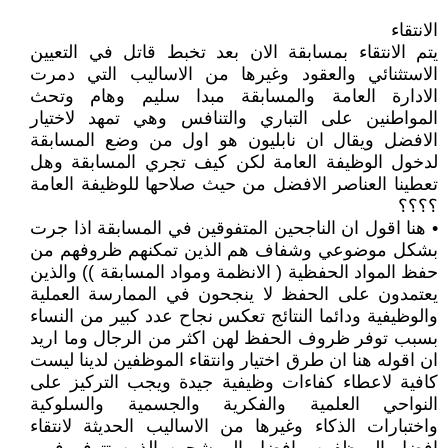
الانتقاء
يتم الانتقاء بمسابقة الان بعد تخبط قاتل في التعيين
الاستثنائي والعقود وغيرها من الاساليب التي دمرت
الادارة العامة والمسابقة مبدا سليم وهام وتحث
المواطنين على التباري والتنافس وهي تمهد لاختيار
الافضل ويقال ان نابليون هو اول من وضع المسابقة
لدخول الوظيفة العامة لكن كيف تجري المسابقة وهل
تعطينا العناصر الافضل من حيث صلاحها للوظيفة العامة
؟؟؟؟
• هنا اقول ان الناجحين المتفوقين في المسابقة اذا جرت
بشكل موضوعي وشفاف هم الذين تمكنهم ظروفهم من
حفظ المواد الحفظية ( الانظمة ومواد المسابقة )) والذين
يعتمدون على الحفظ لا ينجحون في الممارسة العملية
والوظيفية ودائما النتائج تعكس نجاح عدد كبير من النساء
بسبب توفر ظروف الحفظ لهن اكثر من الرجال وما اريد
ان اقوله هنا ان طرق اختيار وانتقاء الموظفين لدينا ليست
كافية لاعطاء كفاءات وظيفية جيدة ويجب التركيز على
النواحي العلمية والفكرية والجسمية والسلوكية
واختبارات الذكاء وغيرها من الاساليب الحديثة لانتقاء