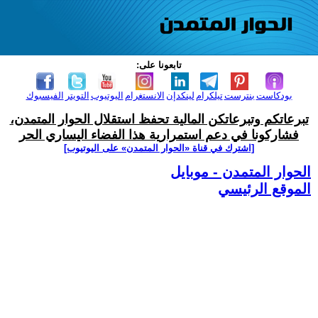
تابعونا على:
بودكاست
بنترست
تيلكرام
لينكدإن
الانستغرام
اليوتيوب
التويتر
الفيسبوك
تبرعاتكم وتبرعاتكن المالية تحفظ استقلال الحوار المتمدن،
فشاركونا في دعم استمرارية هذا الفضاء اليساري الحر
[اشترك في قناة ‫«الحوار المتمدن» على اليوتيوب]
الحوار المتمدن - موبايل
الموقع الرئيسي