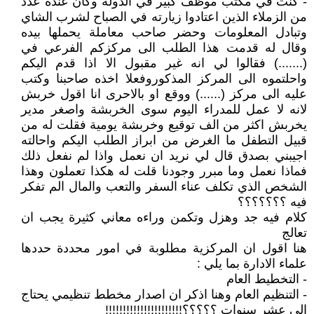
- كنت في مكتب موظف كبير في الدولة وكان عنده عدد
من الزملاء الذين اعتادوا زيارته في الصباح لشرب الشاي
وتبادل المعلومات وحضر صاحب معاملة يحملها بيده
وقال له قدمت هذا الطلب الى مركزكم الفرعي في
(.......) فقالوا لي انه غير مقبول الا اذا قدم اليكم
واحلتموه الى المركز المذكوروفعلا اخذه صاحبنا وكتب
عليه الى مركز (......) ووقع او بالاحرى انا اقول خربش
لانه لا عمل للمدراء اليوم سوى الخربشة واصغر مدير
يخربش اكثر من الف توقيع وخربشة يومية فقلت له من
قبيل التطفل ما الغرض من ابراز الطلب اليكم واحالته
اجيبني بصدق قال لي نريد ان نعمل واذا لم نفعل ذلك
فماذا نعمل وما مبرر وجودنا قلت له هكذا تعملون وهذا
الشخص الذي تكلف عناء السفر والتعب والمال الم تفكر
فيه ؟؟؟؟؟؟؟
كلام فيه جد وهزل وتكمن وراءه معاني كثيرة يجب ان
تعالج
هنا اقول ان المركزية مطلوبة في امور محددة حددها
علماء الادارة بما يلي :
- التخطيط العام
- التنظيم العام وهنا اذكر ان اصدار مخطط تنظيمي يحتاج
الى عشر سنوات ؟؟؟؟؟!!!!!!!!!!!!!!!!!!!!!!