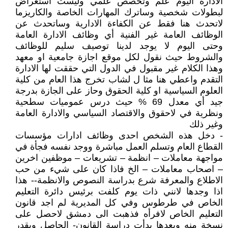
الادارة اليوم علم وتخصص علمي وليست استعراض
لبطولات شخصية وساترك المهارات الخاصة والكاريزما
لاتحدث هنا فقط عن الكفاءة الادارية وساتحدث عن
الوظائف العامة غير الفنية أي وظائف الادارة العامة
وحتى اليوم لا يوجد لدينا توصيف سليم للوظائف
والشروط حيث نقول لكل موقع اجازة جامعية او معهد
وهذا الكلام غير مقبول في الدول التي حققت لها الادارة
التقدم واعطي هنا مثا ل لشاب تخرج هذا العام من كلية
العلوم السياسية او كلية الحقوق وحاز على الجازة بدرجة
جيد أي معدل 69 % حيث درس عموميات سطحية
ونظرية في لاحقوق والاقتصاد السياسي والادارة العامة
وغير ذلك
- دخل هذه الشخص احدى وظائف ادارات مؤسسات
القطاع العام وتسلم العمل مباشرة ووجد نفسه فجأة في
مواجهة معاملات – انظمة – تشريعات – موظفين اخرين
– اصحاب معاملات – الخ فاذا كان على شيء من حب
الاطلاع والمعرفة شرع بدراسة النصوص والانظمة-- هذا
اذا وجدها لانني ذات يوم كلفت برئيس دائرة التعليم
الخاص في طرطوس وفي كل المديرية لم اجد قانون
التعليم الخاص لافرأه فذهبت الى دمشق لاحصل على
نسخة منه وبعدها بدأت دراسة القانون- الحاصل وبقدر