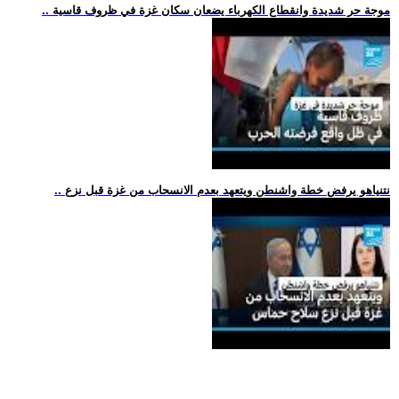
.. موجة حر شديدة وانقطاع الكهرباء يضعان سكان غزة في ظروف قاسية
.. نتنياهو يرفض خطة واشنطن ويتعهد بعدم الانسحاب من غزة قبل نزع