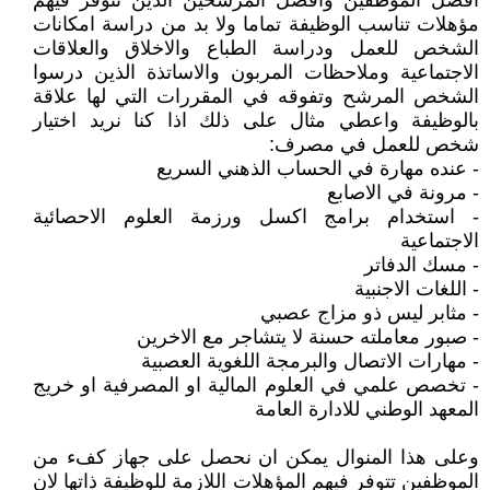
افضل الموظفين وافضل المرشحين الذين تتوفر فيهم
مؤهلات تناسب الوظيفة تماما ولا بد من دراسة امكانات
الشخص للعمل ودراسة الطباع والاخلاق والعلاقات
الاجتماعية وملاحظات المربون والاساتذة الذين درسوا
الشخص المرشح وتفوقه في المقررات التي لها علاقة
بالوظيفة واعطي مثال على ذلك اذا كنا نريد اختيار
شخص للعمل في مصرف:
- عنده مهارة في الحساب الذهني السريع
- مرونة في الاصابع
- استخدام برامج اكسل ورزمة العلوم الاحصائية
الاجتماعية
- مسك الدفاتر
- اللغات الاجنبية
- مثابر ليس ذو مزاج عصبي
- صبور معاملته حسنة لا يتشاجر مع الاخرين
- مهارات الاتصال والبرمجة اللغوية العصبية
- تخصص علمي في العلوم المالية او المصرفية او خريج
المعهد الوطني للادارة العامة
وعلى هذا المنوال يمكن ان نحصل على جهاز كفء من
الموظفين تتوفر فيهم المؤهلات اللازمة للوظيفة ذاتها لان