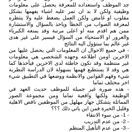
جد الموظف واستعداده للمعرفة يحصل على معلومات
وظيفية ولكن لا بد ان تمر عليه اشياء يفهمها بشكل
مقلوب او غامض ولكن العمل يضغط عليه ولا ينتظره
لمعرفة الصواب من الخطأ وياخذ بالسؤال والاستشارة
ممن هم اقدم منه او اعلى مرتبة وقد يمنعه الكبرياء
والغرور او الاستحياء من السؤال فيسير على غير هدى
غير عالم بما ستؤول اليه النتائج
- في جميع الاحوال ان المعلومات التي يحصل عليها من
الاخرين اومن اطلاعه وجهده الشخصي هي معلومات
غير منتظمة وقد تكون خاطئة لدى الاخرين فيأخذها كما
هي وقد لا يستطيع فهمها بسهولة لان الدراسة النظرية
شيء وفهم القوانين والانظمة ووضعها في التطبيق شيء
اخر مختلف تماما
- هذه صورة غير جميلة للموظف حديث العهد في
الوظيفة ولكنها واقعية تماما ومن مجموعة الصور
المماثلة يتشكل جهاز مهلهل من الموظفين ناقص الاهلية
وقليل الخبرة فمن اين ياتي ذلك ؟؟؟
- 1- من سوء الانتقاء
- 2- من عدم التدريب
- 3- من عدم التأهيل المنظم