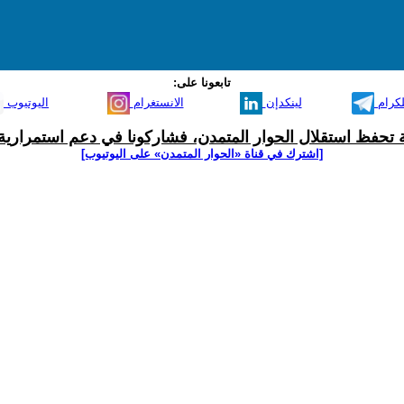
تابعونا على:
لكرام
لينكدإن
الانستغرام
اليوتيوب
ية تحفظ استقلال الحوار المتمدن، فشاركونا في دعم استمرارية 
[اشترك في قناة ‫«الحوار المتمدن» على اليوتيوب]