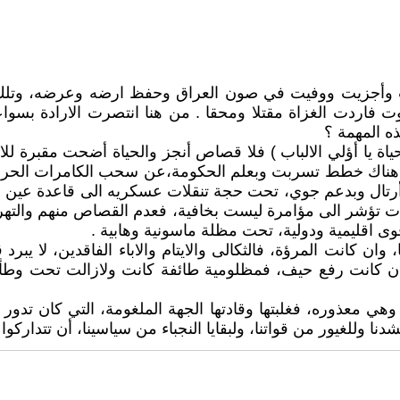
يت وأجزيت ووفيت في صون العراق وحفظ ارضه وعرضه، وتلك مهم
فاردت الغزاة مقتلا ومحقا . من هنا انتصرت الارادة بسواعد ح
ه المهمة ؟
ة يا أؤلي الالباب ) فلا قصاص أنجز والحياة أضحت مقبرة للا
امام هناك خطط تسربت وبعلم الحكومة،عن سحب الكامرات الحرا
ل وبدعم جوي، تحت حجة تنقلات عسكريه الى قاعدة عين الاس
رفات تؤشر الى مؤامرة ليست بخافية، فعدم القصاص منهم والت
ى اقليمية ودولية، تحت مظلة ماسونية وهابية .
ان كانت المرؤة، فالثكالى والايتام والاباء الفاقدين، لا يبر
 كانت رفع حيف، فمظلومية طائفة كانت ولازالت تحت وطأة ا
 وهي معذوره، فغلبتها وقادتها الجهة الملغومة، التي كان تد
شدنا وللغيور من قواتنا، ولبقايا النجباء من سياسينا، أن تتداركوا