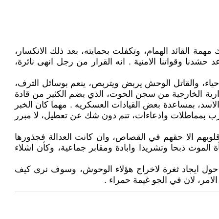
ة القائد الهمام، وتكفلت بحمايته، بعد ذلك الانكسار،
شدنا وقواتنا الامنية . انه القرار من رجل انهى نائرة،
حياء، والقاتل الوحش يربض ويتربص، ينعم بوسائل الترف،
رية الخارجية من سجن الحوت، الذي يضم الكثير من قادة
د، بمساعدة بعض القيادات العسكريه . مهما كان الخبر
هرب بمماطلات وادعاءات، تنم دون شك عن تعطيل، لا مبرر
د قلوبهم الا حقهم في القصاص، وان كانت العدالة فجذورها
لموت ذبحا وتشريدا وابادة ومقابر جماعية، وكأن اشلاء
ور حول ايجاد ثغرة لاخراج هؤلاء الوحوش، وسوف نرى كيف
 الامر، لان في الجو غيمة حمراء .