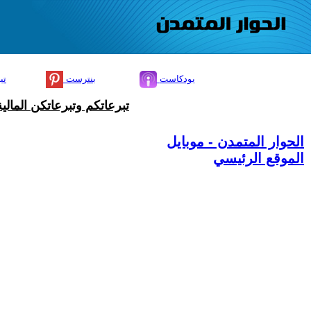
بودكاست
بنترست
تي
تبرعاتكم وتبرعاتكن المال
الحوار المتمدن - موبايل
الموقع الرئيسي