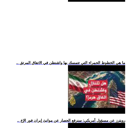
.. ما هي الخطوط الحمراء التي تتمسك بها واشنطن في الاتفاق المرتق
.. رويترز عن مسؤول أمريكي: سنرفع الحصار عن موانئ إيران فور الإع