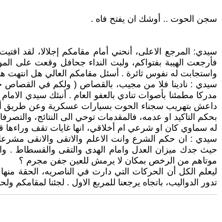
سجن الحوت .. أوشك ان يفتح فاه .
سيدي: المرجع الاعلى، أنحني أمام مقامكم إجلالا، لقد افت
فأرجعت الهيبة بفتواكم، ولبت النداء جحافل وقعت على الموت 
واستجابت له نفوس ثائرة . أسئل مقامكم العالي هل انتهت هذ
سيدي : نادينا فلا من مجيب، بالقصاص ( ولكم في القصاص حيا
مدركا مطمئنا بأصوات تنادي بالعفو العام . أنبئك سيدي ال
داعش بتهريب سجناء الحوت بسيارات عسكرية وعن طريق أرتا
بحكم التاكيد او عدمه، فالمقدمات توحي الى النتائج، والتص
له سماوي كان او شرعي ام أخلاقي، انها غايات تقف وراءها قو
‏سيدي : ان حكم الشرع وانت الاعلم والاتقى والانقى مشرعا، و
حيث جدك ميزان العدل وامام الهدى والتقى والقسطاط . وان
موتاهم من الرخص بمكان لا يرمش للعين جفن مجرم ؟
ليعلم الكل أن الحركات التي دارت في الناصريه، الحقة منها
تدور الدواليب، باتجاه يرجعنا للمربع الاول . لجئنا لمقامكم ولح