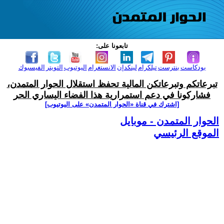
تابعونا على:
بودكاست
بنترست
تيلكرام
لينكدإن
الانستغرام
اليوتيوب
التويتر
الفيسبوك
تبرعاتكم وتبرعاتكن المالية تحفظ استقلال الحوار المتمدن،
فشاركونا في دعم استمرارية هذا الفضاء اليساري الحر
[اشترك في قناة ‫«الحوار المتمدن» على اليوتيوب]
الحوار المتمدن - موبايل
الموقع الرئيسي