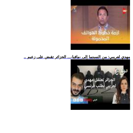
.. مهدي لعريبي: من السينما إلى -مافيا-... الجزائر تقبض على زعيم