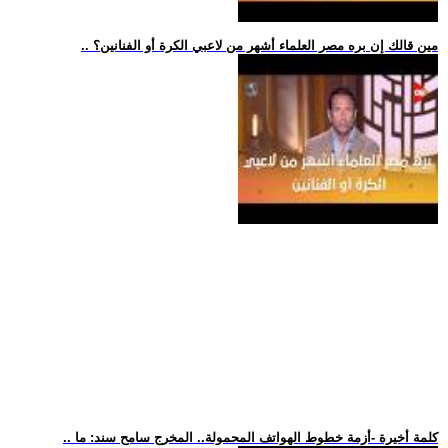
.. مين قالك إن بره مصر العلماء أشهر من لاعبي الكرة أو الفنانين؟
.. كلمة أخيرة -أزمة خطوط الهواتف المحمولة.. المخرج سامح سند: ما