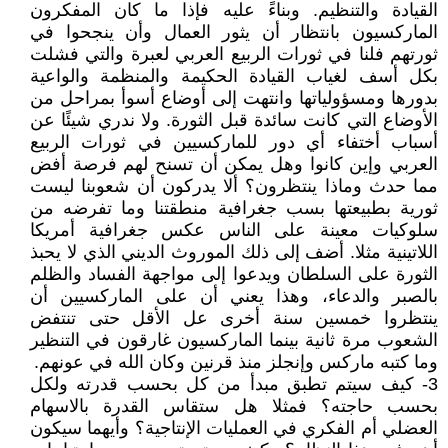
القيادة والتنظيم. وبناءً عليه فإذا ما كان المفكرون
الماركسيون بانتظار أن يثور العمال وأن ينجحوا في
ثورتهم فلنا في ثورات الربيع العربي لعبرة والتي فشلت
بكل أسف لغياب القيادة الحكيمة والمنظمة والواعية
بدورها ومسؤولياتها وانتهت إلى أوضاع أسوأ بمراحل من
الأوضاع التي كانت سائدة قبل الثورة. ولا ندري شيئًا عن
أسباب أختفاء أي دور للماركسيين في ثورات الربيع
العربي وإين كانوا وهل يمكن أن تسنح لهم فرصة أفض
مما حدث وماذا ينتظرون؟ ألا يدركون أن شعوبنا ليست
ثورية بطبيعتها بسب جغرافية منطقتنا وما تفرضه من
سلوكيات معينة على الناس عكس جغرافية أمريكا
اللاتينية مثلا. أضف إلى ذلك الموروث الديني الذي لا يحبذ
الثورة على السلطان ويدعوا إلى مواجهة الفساد والظلم
بالصبر والدعاء، وهذا يعني أن على الماركسيين أن
ينتظروا خمسين سنة أخرى عل الأقل حتى تنتفض
الشعوب مرة ثانية بينما الماركسيون غارقون في التنظير
وما كتبه ماركس وإنجلز منذ قرنين وكان الله في عونهم.
3- كيف سيتم تطبق مبدأ من كل بحسب قدرته ولكل
بحسب حاجته؟ فمثلا هل ستقاس القدرة بالاسهام
العضلي أم الفكري في العمليات الإنتاجية؟ وأيهما سيكون