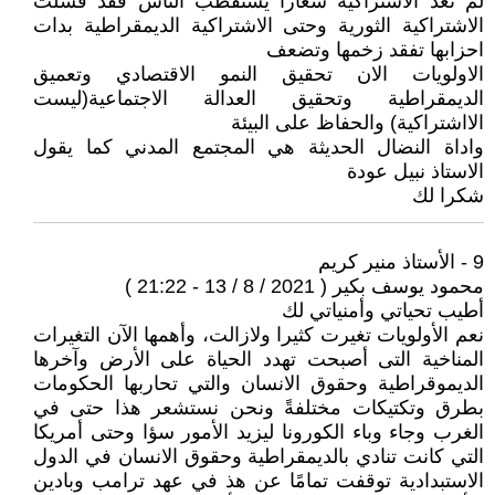
لم تعد الاشتراكية شعارا يستقطب الناس فقد فشلت
الاشتراكية الثورية وحتى الاشتراكية الديمقراطية بدات
احزابها تفقد زخمها وتضعف
الاولويات الان تحقيق النمو الاقتصادي وتعميق
الديمقراطية وتحقيق العدالة الاجتماعية(ليست
الااشتراكية) والحفاظ على البيئة
واداة النضال الحديثة هي المجتمع المدني كما يقول
الاستاذ نبيل عودة
شكرا لك
9 - الأستاذ منير كريم
محمود يوسف بكير ( 2021 / 8 / 13 - 21:22 )
أطيب تحياتي وأمنياتي لك
نعم الأولويات تغيرت كثيرا ولازالت، وأهمها الآن التغيرات
المناخية التى أصبحت تهدد الحياة على الأرض وآخرها
الديموقراطية وحقوق الانسان والتي تحاربها الحكومات
بطرق وتكتيكات مختلفةً ونحن نستشعر هذا حتى في
الغرب وجاء وباء الكورونا ليزيد الأمور سؤا وحتى أمريكا
التي كانت تنادي بالديمقراطية وحقوق الانسان في الدول
الاستبدادية توقفت تمامًا عن هذ في عهد ترامب وبادين