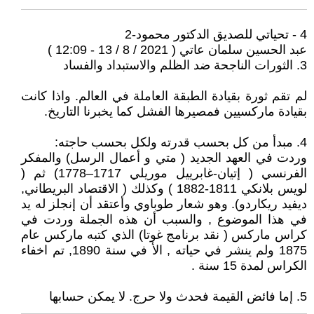
4 - تحياتي للصديق الدكتور محمود-2
عبد الحسين سلمان عاتي ( 2021 / 8 / 13 - 12:09 )
3. الثورات الناجحة ضد الظلم والاستبداد والفساد
لم تقم ثورة بقيادة الطبقة العاملة في العالم. واذا كانت
بقيادة ماركسيين فمصيرها الفشل كما يخبرنا التاريخ.
4. مبدأ من كل بحسب قدرته ولكل بحسب حاجته:
وردت في العهد الجديد ( متي و أعمال الرسل) والمفكر
الفرنسي ( إتيان-غابرييل موريلي 1717–1778) ثم (
لويس بلانكي 1811-1882 ) وكذلك ( الاقتصاد البريطاني,
ديفيد ريكاردو). وهو شعار طوباوي وأعتقد أن إنجلز له يد
في هذا الموضوع , والسبب أن هذه الجملة وردت في
كراس ماركس ( نقد برنامج غوتا) الذي كتبه ماركس عام
1875 ولم ينشر في حياته , الأ في سنة 1890, تم اخفاء
الكراس لمدة 15 سنة .
5. إما فائض القيمة فحدث ولا حرج. لا يمكن حسابها