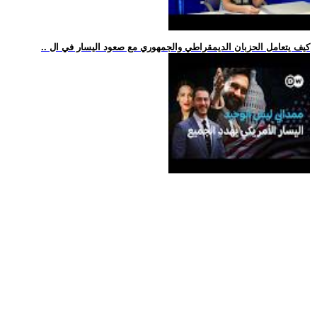
.. كيف يتعامل الحزبان الديمقراطي والجمهوري مع صعود اليسار في ال