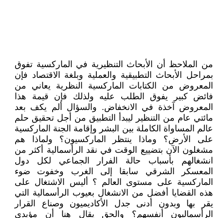
من الملاحظ أن ‏الأبحاث التنظيرية في الماركسية تفوق
بمراحل الأبحاث التطبيقية والعملية ‏وبلغة الاقتصاد فإن
المعروض من الكتابات الماركسية النظرية يعاني من
فائض كبير يفوق الطلب عليه ولذلك فإن قيمة هذا
المعروض آخذة في الانخفاض. والسؤال ألم يكف بعد
مائتي عام من التنظير ليبدأ التطبيق من أجل تحقيق حلم
عالم المساواة الكاملة بين البشر وإقامة الجنة الماركسية
على الأرض؟ وماذا ينتظر الماركسيون؟ ولماذا هم
مشغلون الآن بتضييع الوقت في نقد الرأسمالية أكثر من
انشغالهم بأسباب حالة الفرار الجماعي لكل دول
المعسكر الشرقي سابقا إلى الغرب وخفوت ضوء
الماركسية على مستوى العالم ؟ أليس الاشتغال على
هذه القضايا أفضل من الانشغال بعيوب الرأسمالية التي
يقر بها وبدون أدنى جدل الأكاديميون وصناع القرار
الرأسماليون أنفسهم؟ والحق يقال هنا أن مؤيدي