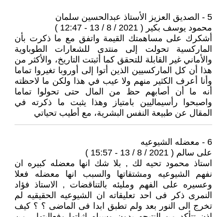
5 - الصديق العزيز الأستاذ عبدالحسين سلمان
محمود يوسف بكير ( 2021 / 8 / 13 - 12:47 )
أشكرك ‏على مساهمتك القيمة واتفق مع ما ذكرت بأن
الماركسية تحولت إلى منتدى للشعارات الطوباوية
والأماني غير القابلة للتحقق كما أثبتت التاريخ، والأكثر من
هذا أن كل الماركسيين الذين أتوا إلى أوروبا تغيروا تماما
وأنا أعرف الكثير منهم ولا عيب في هذا ولكن ما لاحظته
أنه ما أن أصابهم حظ من المال حتى تحولوا تماما
واصبحوا رأسيماليين بامتياز وهذا يثبت ما ذكرته في
المقال عن طبيعة النفس البشرية، مع أطيب تحياتي
6 - معضله الشيوعيه
على سالم ( 2021 / 8 / 13 - 15:57 )
استاذ محمود تحيه لك , بلا شك انها معضله كبيره ان
نفهم الشيوعيه ومشتقاتها والسبب انها معضله فعلا
وعسيره على الفهم ومليئه بالتناقضات , الاستاذ فؤاد
النمرى ذكر فى احد تعليقاته ان الشيوعيه الحقيقيه لم
تخرج الى النور بعد ولم تطبق ابدا فى الماضى ؟ ؟ كيف
اذن تتأكد من النتيجه بدون وسيله اثباتها وفعاليتها , من