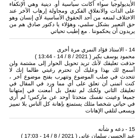
الأيديولوجيا سواء أكانت سياسية أو. دينية وهي الإنكفاء
على الذات والانغلاق الفكري ومحاولة إرهاب الآخر عند
الاختلاف لمنعه من أحد الحقوق الأساسية لأي إنسان وهو
حق التعبير بشكل سلمي، وهؤلاء يا دكتور صادق هم من
يريدون أن يحكموننا . مع إطيب تحياتي
14 - الاستاذ فؤاد النمري مرة أخرى
محمود يوسف بكير ( 2021 / 8 / 14 - 13:44 )
حذفت تعليقك لأنك تريد تحويل الحوار إلى مشتمة ولن
أسمح لك بهذا وعليك أن تحترم رغبتي طالما إنك لا
تتحدث في صلب الموضوع وتتهرب بفتح موضوع آخر ،
كنت أتمنى أن تعلق على أي مما ورد في المقال في
تعليقك الثاني ولكنك لم تفعل بل أمعنت في إمتهاننا
جميعا وعينت نفسك متحدثا أوحد عن ماركس! لم أري
في حياتي شخصا مثلك يستمتع بإهانة كل الناس بلا تمييز
ويسعى لتلقي الإهانات
15 - دعه و شأنه
عبد الحسين سلمان عاتي ( 2021 / 8 / 14 - 17:03 )