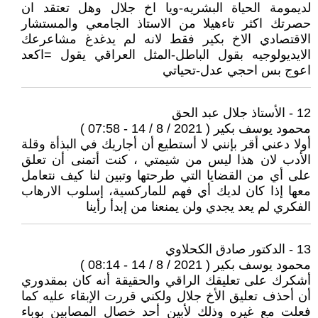
لديمومة الحياة البشريه-ويا اخ جلال وهل تعتقد ان
حصرتك اكثر تاءهيلا من الاستاذ الجامعي والمستشار
الاقتصادي الاخ بكير فقط لانه لم يدغدغ مشاعرعك
الايديولوجيه بقول الباطل-المثل العراقي يقول =اكعد
اعوج بس احجي عدل-تحياتي
12 - الأستاذ جلال عبد الحق
محمود يوسف بكير ( 2021 / 8 / 14 - 07:58 )
أولا دعني أقر بإنني لا أستطيع أن أجاريك في البذأة وقلة
الأدب لان هذا ليس من شيمتي ، كنت أتمنى أن تعلق
على أي من القضايا التي طرحتها وتبين لنا كيف نتعامل
معها إذا كان لديك أي فهم للماركسية، إسلوب الارهاب
الفكري لم يعد يجدي ولن يمنعنا من إبدأ رأينا
13 - الدكتور صادق الكحلاوي
محمود يوسف بكير ( 2021 / 8 / 14 - 08:14 )
أشكرك على تعليقك الراقي والحقيقة أنه كان بمقدوري
أن أحذف تعليق الأخ جلال ولكني قررت الإبقاء عليه كما
فعلت مع غيره وذلك لأبين أحد خصال المصابين بوباء