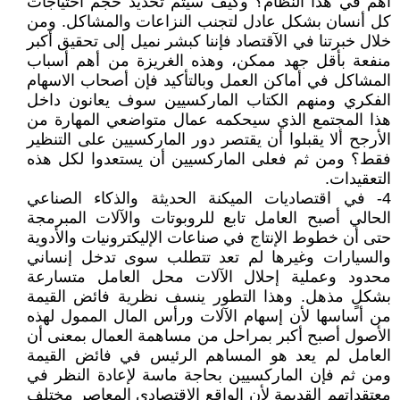
أهم في هذا النظام؟ وكيف سيتم تحديد حجم احتياجات
كل أنسان بشكل عادل لتجنب النزاعات والمشاكل. ومن
خلال خبرتنا في الآقتصاد فإننا كبشر نميل إلى تحقيق أكبر
منفعة بأقل جهد ممكن، وهذه الغريزة من أهم أسباب
المشاكل في أماكن العمل وبالتأكيد فإن أصحاب الاسهام
الفكري ومنهم الكتاب الماركسيين سوف يعانون داخل
هذا المجتمع الذي سيحكمه عمال متواضعي المهارة من
الأرجح ألا يقبلوا أن يقتصر دور الماركسيين على التنظير
فقط؟ ومن ثم فعلى الماركسيين أن يستعدوا لكل هذه
التعقيدات.
4- في اقتصاديات الميكنة الحديثة والذكاء الصناعي
الحالي أصبح العامل تابع للروبوتات والآلات المبرمجة
حتى أن خطوط الإنتاج في صناعات الإليكترونيات والأدوية
والسيارات وغيرها لم تعد تتطلب سوى تدخل إنساني
محدود وعملية إحلال الآلات محل العامل متسارعة
بشكلٍ مذهل. وهذا التطور ينسف نظرية فائض القيمة
من أساسها لأن إسهام الآلات ورأس المال الممول لهذه
الأصول أصبح أكبر بمراحل من مساهمة العمال بمعنى أن
العامل لم يعد هو المساهم الرئيس في فائض القيمة
ومن ثم فإن الماركسيين بحاجة ماسة لإعادة النظر في
معتقداتهم القديمة ‏لأن الواقع الاقتصادي المعاصر مختلف