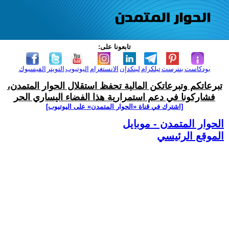
تابعونا على:
بودكاست
بنترست
تيلكرام
لينكدإن
الانستغرام
اليوتيوب
التويتر
الفيسبوك
تبرعاتكم وتبرعاتكن المالية تحفظ استقلال الحوار المتمدن،
فشاركونا في دعم استمرارية هذا الفضاء اليساري الحر
[اشترك في قناة ‫«الحوار المتمدن» على اليوتيوب]
الحوار المتمدن - موبايل
الموقع الرئيسي