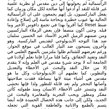
الرأسمالية لم يحولونها إلى دين مقدس أو نظرية علمية
غير قابلة للنقد أو أدعوا أنها صالحة لكل مكان وزمان كما
يفعل الماركسيون، بل إنهم يجمعون على ان الرأسمالية
الحالية بها عيوب خطيرة وبحاجة ماسة إلي إصلاح وإعادة
ضبط Reset كما أقروا بهذا في تجمع دافوس الأخير وما
قبله. ‏وحتى أكون منصفا فإن بعض الزملاء الماركسيين
ومن ضمنهم الزميل العزيز الأستاذ عبد الحسين سلمان
ضد هذا التوجه الأيديولوجي لتقديس الماركسية. وهو
وآخرون يسبحون ضد التيار الغالب في موقع الحوار،
ورغم تعرضهم للشتائم ظلوا ملتزمين بالمنهج العلمي في
النقد وتفنيد الحقائق. وكما قلنا مرارا فإننا نعلم أولادنا في
الجامعة أنه لا يوجد شيءٍ مقدس في العلم وإنه لا يتقدم
إلا من خلال النقد والبحث عن الأخطاء والتعديل
والتطوير، كما نعلمهم أن الأيديولوجيات وكل ما هو
مقدس هي أشياء ميتة لانها ببساطة فقدت صلاحيتها
وأصابها التحجر ولم تعد قابلة للتطور ولذا فإنها تخشى
النقد وتتستر على الأخطاء. الانسان ومنذ طفولته كأئن
مفكر ومطور ويحب التجربة والمغامرة والبحث عن
الجديد، ولكن إلى جانب هذه الخصال الحميدة فإنه أيضا
يتسم بالطمع والانانية والعاطفة القوية التي تجعله