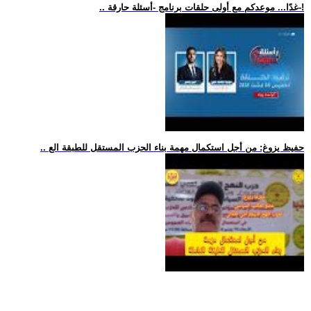
.. غدًا... موعدكم مع أولى حلقات برنامج -أسئلة حارقة-!
.. حفيظ يزوغ: من أجل استكمال مهمة بناء الحزب المستقل للطبقة الع