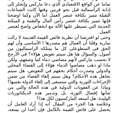
تماما عن الواقع الاقتصادي الذي دعا ماركس وإنجلز إلى
إدانة الرأسمالية قبل نحو قرنين وقتها كانت الصناعات
الثقيلة تتميز بكثافة عنصر العمل اما الآن وكما اوضحنا
فإنها تتميز بكثافة عنصر رأس المال والتقنية و الميكنة
الحديثة التي تسيطر عليها الآلة مع انخفاض واضح لعنصر
العمل.
وحتى لو افترضنا أن نظرية ‏فائض القيمة القديمة لا زالت
سارية وقلنا أن العمال هم مصدرها ا الأساسي ‏وأن لهم
الحق في السطوعلى كل ما يمتلكه الراسماليون من
أصول، والسؤال هنا هل سيتم تعويض هؤلاء؟ في الأرجح
لا بحسب ماركس لأنهم مصاصي دماء كما وصفهم، ولكن
ماذا لو ذهب مصاصوا الدماء هؤلاء إلى القضاء المحلي
والدولي وصدرت أحكام بحقهم في التعويض، هل سيتم
تجاهل هذه الأحكام؟ ‏وهل سيتم إلغاء القضاء من ضمن
الإجراءات الثورية والتي ستسعى إلى إلغاء الدولة نفسها؟
وماذا عن العقوبات الدولية في هذه الحالة والتي من
شأنها إفشال الثورة، بل وتدمير هذه الديكتاتوريات
الوليدة. هل أستعد الماركسيون لكل هذا؟
وخلاصة هذا الجزء من المقال ‏أنه إذا أراد العامل أن
يحصل على فائض القيمة بالكامل فإن أحدا لن يمنعه،