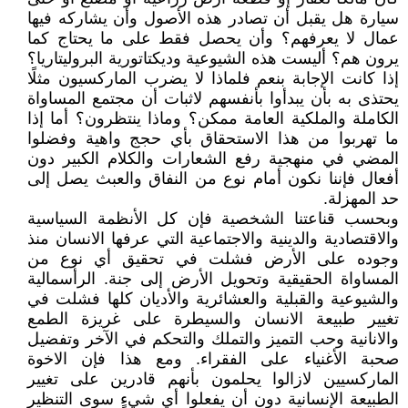
سيارة هل يقبل أن تصادر هذه الأصول وأن يشاركه فيها
عمال لا يعرفهم؟ وأن يحصل فقط على ما يحتاج كما
يرون هم؟ أليست هذه الشيوعية وديكتاتورية البروليتاريا؟
إذا كانت الإجابة بنعم فلماذا لا يضرب الماركسيون مثلًا
يحتذى به بأن يبدأوا بأنفسهم لاثبات أن مجتمع المساواة
الكاملة والملكية العامة ممكن؟ وماذا ينتظرون؟ أما إذا
ما تهربوا من هذا الاستحقاق بأي حجج واهية وفضلوا
المضي في منهجية رفع الشعارات والكلام الكبير دون
أفعال فإننا نكون أمام نوع من النفاق والعبث يصل إلى
حد المهزلة.
وبحسب قناعتنا الشخصية فإن كل الأنظمة السياسية
والاقتصادية والدينية والاجتماعية التي عرفها الانسان منذ
وجوده على الأرض فشلت في تحقيق أي نوع من
المساواة الحقيقية وتحويل الأرض إلى جنة. الرأسمالية
والشيوعية والقبلية والعشائرية والأديان كلها فشلت في
تغيير طبيعة الانسان والسيطرة على غريزة الطمع
والانانية وحب التميز والتملك والتحكم في الآخر وتفضيل
صحبة الأغنياء على الفقراء. ومع هذا فإن الاخوة
الماركسيين لازالوا يحلمون بأنهم قادرين على تغيير
الطبيعة الإنسانية دون أن يفعلوا أي شيءٍ سوى التنظير