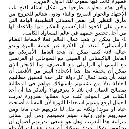
قصيرة عانت فيها شعوب تلك الدول الأمرين.
والآن هذه محاولة نطرحها في شكل أسئلة لفتح باب
الاجتهاد والحوار الصريح والبناء ودون شتائم للخروج من
مأزق التنظير إلى بعض ‏المسائل التطبيقية الهامة التي
يتعين على الأخوة الماركسيين التفكير فيها والاعداد لها
من أجل تحقيق حلمهم في عالم المساواة الكاملة:
1- هل يمكن ‏أن يتحد عمال العالم فعلا لاسقاط النظام
الرأسمالي؟ أعتقد أن الفكرة غير عملية بالمرة وتبدو
خيالية لانه كيف يمكن أن يتحد العامل الأمريكي مع
العامل الباكستاني او الصينى مع الصومالي او الفرنسي
مع اليمني أو البرازيلي مع المصري، وما الإنجاز الذي
يمكن أن يحققه مثل هذا الاتحاد؟ أليس من الأفضل أن
نهتم بأن يتحد عمال كل دولة على حدة لتحقيق مطالبهم
العادلة بدلا من تشتيتهم واستهلاك قواهم في المطالبة
بمصالح العمال في بلاد لا يعرفونها؟ وأتذكر هنا أن أحد
الكتاب في الموقع كتب مرة مطالبا بضرورة تدريب
العمال لرفع وعيهم استعدادا للثورة لأن المسألة أصبحت
حياة او موت! ولكنه لم يقل لنا تدريبهم على ماذا ومن
سيدربهم وأين وكيف سيتم تجميعهم ومن أين ستأتي
ميزانية هذا التدريب وهل هو يسعى لتدريبهم لضمان أن
يحكموه بشكل جيد؟ ويمكنك أن تضع عشرات الأسئلة