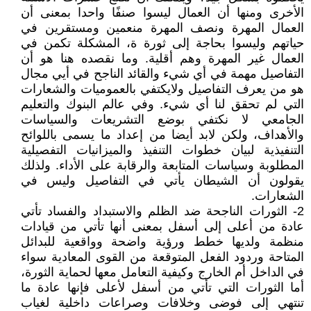
الأخرى ومنها أن العمال ليسوا صنفًا واحدا بمعنى أن
العمال المهرة ونصف المهرة منعمين ومستقرين في
حياتهم وليسوا بحاجة إلى ثورة ة، المشكلة تكمن في
العمال غير المهرة وهم أقلية. وما نقصده هنا هو أن
التفاصيل مهمة في أي شيء والقائد الناجح في أيي مجال
هو من يعرف التفاصيل ولايكتفي بالعموميات والشعارات
التي لم تحقق لنا أي شيء. وفي عالم البنوك والتعليم
الجامعي لا نكتفي بوضع التشريعات والسياسات
والأهداف، ولكن لابد أيضا من إعداد ما يسمى باللوائح
التنفيذية لبيان خطوات التنفيذ والميزانيات التفصيلية
المطلوبة وسياسات المتابعة والرقابة على الأداء. ولذلك
يقولون أن الشيطان يأتي في التفاصيل وليس في
الشعارات.
2- الثورات الناجحة ضد الظلم والاستبداد والفساد ‏تأتي
عادة من أعلى إلى أسفل بمعنى أنها تأتي من قيادات
منظمة ولديها خطط ورؤية واضحة وواقعية للبدائل
المتاحة وردود الفعل المتوقعة من القوى المعادية سواء
في الداخل أم الخارج وكيفية التعامل معها لحماية الثورة،
أما الثورات التي تأتي من أسفل لأعلى فإنها عادة ما
تنتهي إلى فوضى وخلافات وصراعات داخلية لغياب