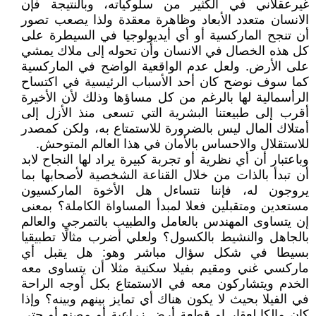
غيرعقلاني في الكثير من سلوكياته، وبالنتيجة فإن
الانسان متعدد الأبعاد وظاهرة معقدة ولذا يصعب تصور
أن تنجح الماركسية أو أي أيديولوجيا في السيطرة على
كل هذه الخصال في الانسان وأن تحوله إلى ملاك يمشي
على الأرض. ولعل عدم الواقعية الواضح في الماركسية
كما سوف نوضح كان أحد الأسباب الرئيسية في اكتساح
الرأسمالية لها بالرغم من كل مساؤها وذلك لأن الأخيرة
أقرب إلى طبيعتنا البشرية التي تسعى منذ الأزل إلى
أمتلاك المال ليس بالضرورة للاستمتاع به، ولكن كمصدر
للاستقلال والاحساس بالأمان في هذا العالم المتوحش.
وباعتبار أن أي نظرية أو تجربة كبيرة يراد لها النجاح لابد
أن تبدأ بالذات من خلال القناعة الشخصية لأصحابها بما
يروجون له، فإننا نتساءل هل الأخوة الماركسيون
مستعدين ومتقبلين فعلا لمبدأ المساواة الكاملة؟ بمعنى
إن يتساوى المهندس بالعامل والطبيب بالتمرجي والعالم
بالجاهل والنشيط بالكسول؟ ولعلي أضرب مثالًا تطبيقيا
بسيطا في شكل سؤال مباشر وهو: هل يقبل أي
ماركسي غني ومقيم بفيلا سكنية مثلا أن يتساوى معه
الخدم ويتشاركون معه في الاستمتاع بكل أوجه الراحة
في الفيلا بحيث لا يكون هناك أي تمايز بينهم وبينه؟ وإذا
كان مالكا لعقار إو قطعة أرض زراعية أو مصنع أو حتى