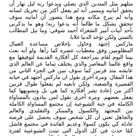
مثلهم مثل المتدين الذي يصلي ويدعوا ربه ليل نهار أن
يحقق أمانيه وينسى أنه لم يفعل أكثر من تحريك لسانه
وأنه لم يبرح مكانه ومع هذا يتصور أن أمانيه سوف
تتحقق بشكل ما طالما أنه يدعوا ربه! وهو ما يذكرني
بأحد أبيات أمير الشعراء أحمد شوقي: وما نيل المطالب
بالتمني ولكن تؤخذ الدنيا غلابا.
ماركس إجتهد وحاول بإخلاص مساعدة العمال
المظلومين وفق معطيات عصره كما رآها. ولو أنه بعث
بيننا اليوم لقام بمراجعة كل أفكاره القديمة لتوفيقها مع
واقع عالمنا المعاصر والذي يختلف تماما عن العالم الذي
عايشه منذ قرنين كما سوف نبين في الجزء الثاني من
هذا المقال. ومرة أخرى نقول ان ماركس أجتهد في حياته
القصيرة والصعبة، ولكن تابعيه لم يفعلوا طوال قرنين
أكثر من إعادة نشر أفكاره كما هي بل وتشويهها كما
يفعل بعضهم. ومرة أخرى نقول لمن ينادون بالمساواة
الكاملة في جنة الشيوعية إن مجتمع المساواة الكاملة
بين المجتهد والكسول والمبتكر والتقليدي والعالم
والجاهل تعني أن كل شخص سوف يحصل على فرصة
عادلة كي يكون كسولا وعديم الفائدة في مجتمع فاشل
كمًا حدث في كل الدول التي تبنت الشيوعيية لفترة