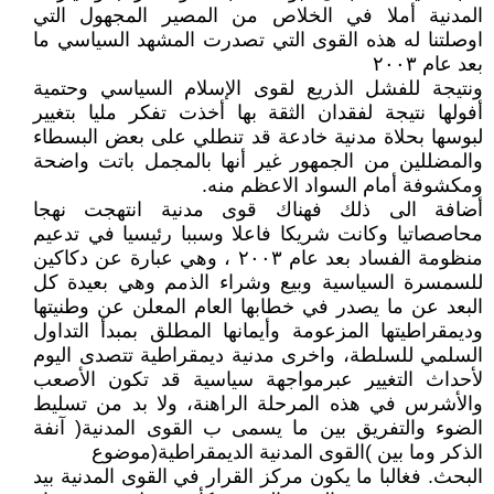
المدنية أملا في الخلاص من المصير المجهول التي
اوصلتنا له هذه القوى التي تصدرت المشهد السياسي ما
بعد عام ٢٠٠٣
ونتيجة للفشل الذريع لقوى الإسلام السياسي وحتمية
أفولها نتيجة لفقدان الثقة بها أخذت تفكر مليا بتغيير
لبوسها بحلاة مدنية خادعة قد تنطلي على بعض البسطاء
والمضللين من الجمهور غير أنها بالمجمل باتت واضحة
ومكشوفة أمام السواد الاعظم منه.
أضافة الى ذلك فهناك قوى مدنية انتهجت نهجا
محاصصاتيا وكانت شريكا فاعلا وسببا رئيسيا في تدعيم
منظومة الفساد بعد عام ٢٠٠٣ ، وهي عبارة عن دكاكين
للسمسرة السياسية وبيع وشراء الذمم وهي بعيدة كل
البعد عن ما يصدر في خطابها العام المعلن عن وطنيتها
وديمقراطيتها المزعومة وأيمانها المطلق بمبدأ التداول
السلمي للسلطة، واخرى مدنية ديمقراطية تتصدى اليوم
لأحداث التغيير عبرمواجهة سياسية قد تكون الأصعب
والأشرس في هذه المرحلة الراهنة، ولا بد من تسليط
الضوء والتفريق بين ما يسمى ب القوى المدنية( آنفة
الذكر وما بين )القوى المدنية الديمقراطية(موضوع
البحث. فغالبا ما يكون مركز القرار في القوى المدنية بيد