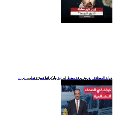
.. جولة الصحافة | هرمز ورقة ضغط إيرانية وأوكرانيا تسرّع تطوير ص