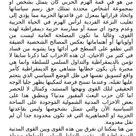
من هو في قمة الهرم الحزبي كأن يتمثل بشخص او
بمجموعة أشخاص محددة تمتلك حق رسم سياساتها
واتخاذ قراراتها بمعزل عن قاعدتها الحزبية مما يؤدي إلى
تغليب النزعة الفردية لرأس الهرم في الحياة الحزبية
وعدم وجود اي سمة أو ممارسة حزبية ديمقراطية لهذه
القوى، وغالبا ما تكون المصلحة العامة ليست من
أولوياتها أو أهتماماتها بعكس المصالح الشخصية الضيقة
التي تطفو على السطح في أدائها وما يشوبه من فساد
في كثير من الاحيان، ان هذه الاحزاب كما ذكرنا سابقا لا
تؤمن بالديمقراطية والتداول السلمي للسلطة وانما هي
مجبرة بأن يكون خطابها متماهي مع الديمقراطية كأمر
واقع لتسويق نفسها في ظل الوضع السياسي الذي يتحتم
عليها تقبله، وعندما تسنح فرصة لتمكينها يظهر جليا الوجه
الحقيقي لتلك القوى ونهجها المستبد، وكمثال لا للحصر
اما كان حزب البعث المقبور مدنيا؟ وينطبق هذا على
بعض الاحزاب المدنية الشمولية المَوجودة على الساحة
السياسية الآن والتي تتمثل بشخوصها وليس بقاعدتها
الحزبية او الجماهيرية التي قد تكون محدودة جدا أن لم
نقل معدومة.
من هنا يمكننا ان نفرق بين هذه القوى وبين القوى المدنية
الديمقراطية التي تؤمن بالتداول السلمي للسلطة وبدولة