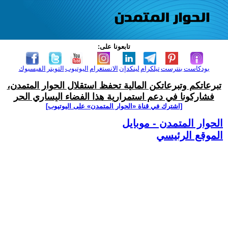
تابعونا على:
بودكاست
بنترست
تيلكرام
لينكدإن
الانستغرام
اليوتيوب
التويتر
الفيسبوك
تبرعاتكم وتبرعاتكن المالية تحفظ استقلال الحوار المتمدن،
فشاركونا في دعم استمرارية هذا الفضاء اليساري الحر
[اشترك في قناة ‫«الحوار المتمدن» على اليوتيوب]
الحوار المتمدن - موبايل
الموقع الرئيسي