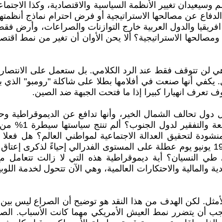
 وسيعيدان تغيير الأنظمة السياسية والاقتصادية، وكذا الاجتما
الدفاع عن مصالحها الاستراتيجية أو فرض احترام نماذج أنظمته
فريقيا والدول العربية خارج التوازنات والصراعات، وأرض فقط 
 ومصالحها الاستراتيجية؟ ألا يحن الأوان أن تغير من نمط اقتص
ن تتوقف فقط عند الرد الكلامي. بل ستعمل على الانتصار واح
 يكفي أنها صنعت في أفلامها بطلا على شاكلة "رومبو" الذي بدو
ف تعرف انهيارا كبيرا إذا ما فتحت الجبهة ضد الصين.
ل دول تحالف الشمال الخير، وأنها تدافع عن الديموقراطية و
منفردة لأزيد من 
منشودة لتحقيق العدالة الاجتماعية لمواطني العالم؟ هل فعل
ي النسيان؟ أية ديموقراطية هذه التي لا زالت تتعامل مع ق
ية والمالية والاحتكارات العالمية، وهي الآن تتحول لخدمة اللو
أمثل. لكن الهدف من هذا النقد هو توضيح أن الصراع ليس بين ا
 يجب أن يتضرر نمط العيش الأمريكي مهما كانت الأسباب. ال