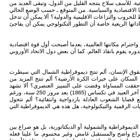
عية. للأسف سلاح ينتجه القليل من الدول، وتبقى العديد من
ا الاقتصادية والسياسية. من المتوقع ـ حسب الوضع الحالي
للحروب والنزاعات الاقليمية والدولية؟ ألا يمكن أن تدخل
اداتها الريعية خاصة أن التطور التكنولوجي يمكن أن يفاجئ
ترام مكانتها العالمية، بعدما أصبحت أول قوة اقتصادية
ره يقوم بانقاذ العالم. كما أن بعض دول الاتحاد الأوروبي
حقوق الإنسان، ألم تنتج ديموقراطية الشمال التي سيطرت
ثلاثين أو أربعين الفوارق الاجتماعية الشاسعة والتفقير لدول الجنوب؟ ألم تنتج سياستها سيطرة 1% من السكان على خيرات الكرة الأرضية؟ ألم تنتج المزيد من
ا حققت المساواة وقضت على التمييز العنصري؟ ألا تشهد
أمريكا موجات متصاعدة من العنف العنصرة، وتم الإقرار ب 19 يونيو يوم عطلة على المستوى الفدرالي إحياءً لذكرى إعتاق آخر العبيد في تكساس (1865) بعد مرور 250 سنة، ورغم
ضايا الشعوب العادلة بازدواجية وانتقائية؟ ألم تتحول
بيات الرقمية والتيكنولوجية، هل هذه هي الديموقراطية التي
لديموقراطية والشمولية أو الديكتاتورية، بل هو صراع بين
صراع واضح والمستقبل غامض وغير محسوم. ما علينا فعله