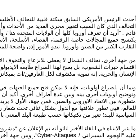
أحدث الرئيس الأمريكي السابق سكتة قلبية للتحالف الأطلسي. 
التحالف الذي كان السبب لتغيير مجرى العديد من الأحداث وأعاد
قادم : "أريد أن تعرف أوروبا كلها أن الولايات المتحدة هنا"، 
يكتسح جميع المجالات خاصة الرقمنة، الفضاء، الأسلحة، الأسط
التقارب الكبير بين الصين وأوروبا. تبدو الأمور إذن واضحة للمت
من جهة أخرى، تحالف الشمال لا يعطي للانزعاج والتخوف الأ
اقتسام خيرات الشعوب، بل يمنح لهذا الصراع طابعه الايديولو
الإنسان والحرية. إنه تمويه مكشوف لكل العارفين/ات بميكانز
وبما أن للصراع أولويات، فإنه لا يمكن فتح جميع الجبهات في
وتوضيح أولويات أخرى بينه وبين عدة أطراف أخرى. أكيد أن ال
متطورة بين الاتحاد الاوروبي والصين. فمن جهة، الأول لا ير
للعالم، فهي تطور علاقتها مع الدول بشكل ثنائي تحت شعار را
السياسية للبلد؛ تغير من تكتيكاتها حسب طبيعة البلد المعني 
ما يثير الانتباه في اللقاء الأخير لناتو أنه تم الإعلان عن "
عليه "الهجوم السيبرا