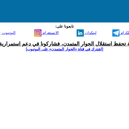
تابعونا على:
لكرام
لينكدإن
الانستغرام
اليوتيوب
ية تحفظ استقلال الحوار المتمدن، فشاركونا في دعم استمرارية 
[اشترك في قناة ‫«الحوار المتمدن» على اليوتيوب]