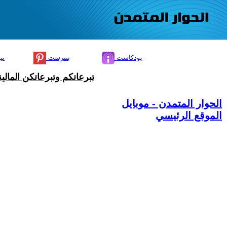
بودكاست
بنترست
تي
تبرعاتكم وتبرعاتكن المال
الحوار المتمدن - موبايل
الموقع الرئيسي