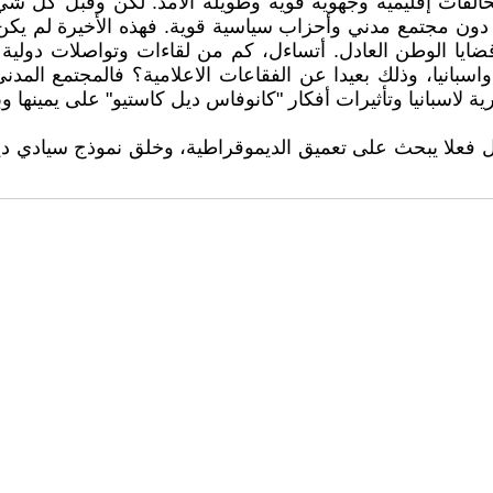
الفات إقليمية وجهوية قوية وطويلة الأمد. لكن وقبل كل شيء،
تغى دون مجتمع مدني وأحزاب سياسية قوية. فهذه الأخيرة لم يك
ايا الوطن العادل. أتساءل، كم من لقاءات وتواصلات دولية ق
واسبانيا، وذلك بعيدا عن الفقاعات الاعلامية؟ فالمجتمع الم
ة لاسبانيا وتأثيرات أفكار "كانوفاس ديل كاستيو" على يمينها
 هل فعلا يبحث على تعميق الديموقراطية، وخلق نموذج سيادي د