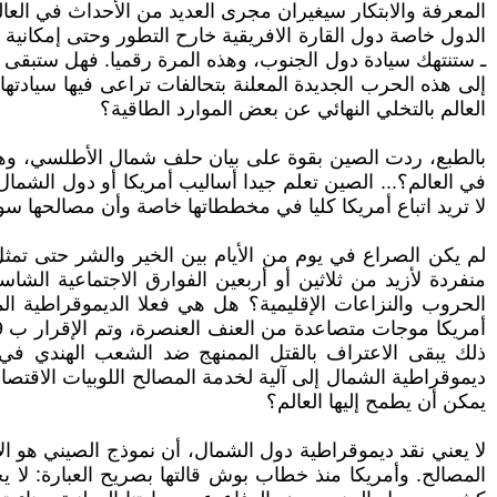
المعرفة والابتكار سيغيران مجرى العديد من الأحداث في العالم
الدول خاصة دول القارة الافريقية خارح التطور وحتى إمكانية 
ـ ستنتهك سيادة دول الجنوب، وهذه المرة رقميا. فهل ستبقى ا
إلى هذه الحرب الجديدة المعلنة بتحالفات تراعى فيها سيادتها
العالم بالتخلي النهائي عن بعض الموارد الطاقية؟
بالطبع، ردت الصين بقوة على بيان حلف شمال الأطلسي، وهي ل
في العالم؟... الصين تعلم جيدا أساليب أمريكا أو دول الشمال.
لا تريد اتباع أمريكا كليا في مخططاتها خاصة وأن مصالحها سو
لم يكن الصراع في يوم من الأيام بين الخير والشر حتى تمث
الحروب والنزاعات الإقليمية؟ هل هي فعلا الديموقراطية ال
ذلك يبقى الاعتراف بالقتل الممنهج ضد الشعب الهندي في ط
ديموقراطية الشمال إلى آلية لخدمة المصالح اللوبيات الاقتصاد
يمكن أن يطمح إليها العالم؟
لا يعني نقد ديموقراطية دول الشمال، أن نموذج الصيني هو ال
المصالح. وأمريكا منذ خطاب بوش قالتها بصريح العبارة: لا