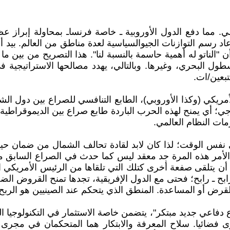
مما دفع الدول الأوروبية ـ خاصة فرنساـ بمحاولة إبراز عظلا
 رسم التوازنات الجيوالسياسية لعدة مناطق من العالم. بيد أن ا
وأن "الناتو له أهمية حاسمة بالنسبة لنا". هذا التصريح من بين
ول البحري، وغيرها. وبالتالي، يهدد مصالحها الاستراتيجية في
تبعين/ات.
مريكي (وكذا الأوروبي)، الطابع التنافسي للصراع بين دول ا
جي؛ أي يمنح لهذه الحرب الباردة طابع صراع بين الديموقراطية
مات النظام العالمي.
 نفس الوقت؛ لذا كان لابد لقادة تحالف الشمال من ضمان حياد 
أمر هذه المرة جد معقد ليس كما حدث في الصراع السابق مع ال
يد أن يتلقى صفعة أخرى كتلك التي تلقاها من الرئيس الأمريكي
بح ـ رابح؛ فحتى مع الدول الإفريقية، تجدها تمنح القروض الض
بالقرض أو المساعدة. المنطق الذي يتحكم عند الصينيين هو الرب
مشروع دفاعي جديد مبتكر"، يتضمن خاصة الاستثمار في التكنولوجي
ني / Cyber-Attaques"، ومن جهة أخرى فضائيا. سلاح المعرفة والابتكار هما المت