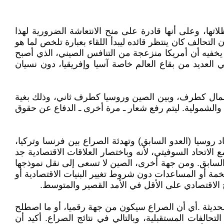
تها، وعلى أنها قادرة على منح الانتعاشة الضرورية لهذا
لتحالف كان ينتظر قائده ليبدأ اللقاء بعبارة تلخص لما هو
 ما يخفيه أن أمريكا منزعجة من التنافس الصيني، الذي أصبح
 العديد من بقاع العالم خاصة آسيا وإفريقيا، دون نسيان
لشمال كطرف، وبين الصين وروسيا كطرف ثاني، وذلك بغية
 والشمولية. ليتم رفع شعار ـ مرة أخرى ـ الدفاع عن حقوق
روسيا (العدو السابق) وتهدئة الصراع بين فرنسا وتركيا،
اتحاد السوفيتي، لأنه وباختصار العلاقات الاقتصادية جد
 السابق. ومن جهة أخرى، الصين لا تسعى إلى نقل نموذجها
خمة أو المساعدات دون شروط تغيير البنيات الاقتصادية أو
ح الاقتصادي على الأقل في الأمد القصير والمتوسط.
ا الحديثة .أي أن الصراع سيكون من جهة رقميا، أو ما اصطلح
حكمان في مجرى التحالفات المستقبلية، وبالتالي في نتائج الصراع. أكيد أن