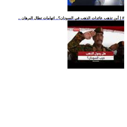
.. أين تذهب عائدات الذهب في السودان؟.. اتهامات تطال البرهان | #