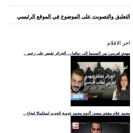
التعليق والتصويت على الموضوع في الموقع الرئيسي
اخر الافلام
.. مهدي لعريبي: من السينما إلى -مافيا-... الجزائر تقبض على زعيم
.. محمد علام وهيثم سعيد: ألبوم محمد عدوية الجديد استكمالا لنجاح