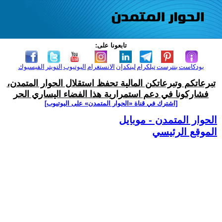
تابعونا على:
بودكاست
بنترست
تيلكرام
لينكدإن
الانستغرام
اليوتيوب
التويتر
الفيسبوك
تبرعاتكم وتبرعاتكن المالية تحفظ استقلال الحوار المتمدن،
فشاركونا في دعم استمرارية هذا الفضاء اليساري الحر
[اشترك في قناة ‫«الحوار المتمدن» على اليوتيوب]
الحوار المتمدن - موبايل
الموقع الرئيسي