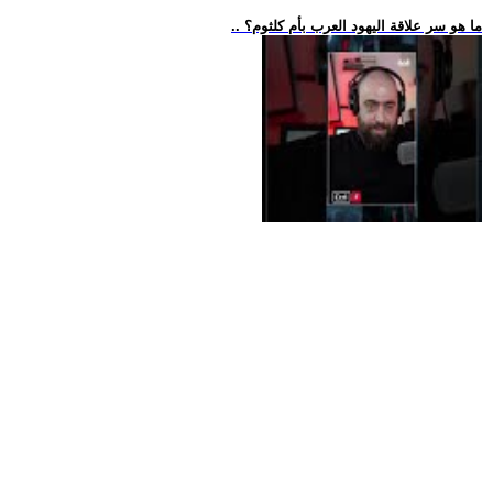
.. ما هو سر علاقة اليهود العرب بأم كلثوم؟