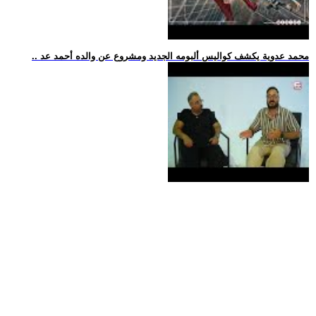
.. محمد عدوية يكشف كواليس ألبومه الجديد ومشروع عن والده أحمد عد