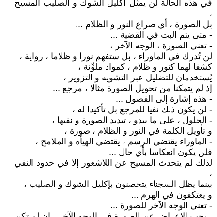
في هذه الحالة لن يمثل اكليل الشوك و الصليب المسيح
،
بل الصورة ، أي صراع النور و الظلام ...
- متى يتم البت في القضية ...
- تعني الصورة ، الوجه الآخر ،
لن تُدرك في الماوراء ، بل ستفهم نورا و ظلاما ، رواية ،
كشفا لهما كنور و ظلام ، كمواد ملوِّنة ،
يُستخدمان للتضليل عبر التشويه و التزوير ،
إذ لم يتمكنا من تحويل الصورة مثالا ، مرجع ...
- هذه إشارة إلى الفصول ...
- لن يكون ذلك نفيا للمرجع بل تأكيدا له ،
- الحلول ، على ما يبدو ، تبديد الصورة و نفيها ،
و تأويل الكلمة في النور و الظلام ، صورة ،
- الماوراء يقتضي الرسم ، يقتضي الهيأة و الملامح ،
فلن يكون انعكاسا بأي حال ...
لذلك لم يتحدث المسيح عن اللاشعور إلا في حدود النفي
،
بينما يظل السجناء يتحصنون بإكليل الشوك و الصليب ،
و يعتكفون في الهرم ...
- تعني الوجه الآخر للصورة ...
- يجب الإعراض عن الصورة في الوجه الآخر ، إن لم تكن