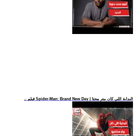
.. فيلم Spider-Man: Brand New Day | البداية اللي كان بيتر محتا