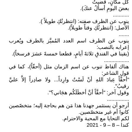
كلَّ مكانٍ، قضيتُ
بعضَ اليومِ أسألُ عنكَ).
...........
ينوب عن الظرف صفته: (انتظرتُكِ طويلاً ).
الأصل: (انتظرتُكِ وقتاً طويلاً).
.......
ينوب عن الظرف اسم العدد المُميَّز بالظرف ويُعرب
إعرابه بالنصب:
(بقينا في الفندقِ ثلاثةََ أيامٍ، قطعنا خمسةََ عشرَ فرسخاً).
.................
هناك ألفاظ تنوب عن اسم الزمان مثل (أحقّاً)، كما في
قول الشاعر:
"أحقَّاً عِبادَ اللهِ أنْ لَسْتُ وارِداً... ولا صادِراً إلاَّ عليَّ
رقيبُ".
وقول آخر: "أحقَّاً أنَّ أخطَلَكُم هجَاني؟".
...............
أرجو أن يستثمر جهدنا هذا مَن هم بحاجة إليه؛ متخصّصين
كانوا أم غير متخصّصين.
لكم التحايا مع المحبة والاحترام.
كندا – 8 – 9 - 2021