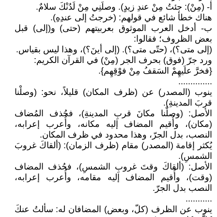
أ- (مِنْ): جئتُ مِنْ عندِ زيدٍ). وصلَنِي مِنْ لَدُنْكَ سلامٌ.
هناك خطأ شائع في قولهم: (خرجتُ إلى عندِهِ).
ب- أدخل العرب الموثوق بعربيتهم (حتى) و(إلى) قبل
بعض الظروف؛ فقالوا:
(إلى متى؟)، (حتّى متى؟). (إلى أينَ؟)، وهذا ليس بقياس.
ورد جرّ (فوق) بحرف الجر (مِنْ) في القرآن الكريم:
{فخرَّ علَيهِمْ السَقفُ مِنْ فوْقِهِم}.
..............
ينوب (المصدر) عن (ظرف المكان) قليلاً، نحو: (وصلْنا
قربَ المدينةِ).
الأصل: (وصلْنا مكانَ قربِ المدينةِ)، فحُذف المُضاف
(مكان)، وأُقيم المضاف إليه مكانه، وأُعرب إعرابه،
النصب، بدل الجرّ، وهذا محدود في ظرف المكان.
يُكثر إقامة (المصدر) مقام (ظرف الزمان): (ألقاكَ غروبَ
الشمسِ).
الأصل: (ألقاكَ وقتَ غروبِ الشمسِ)، فحُذف المضاف
(وقت)، وأُقيم المضاف إليه مقامه، وأُعرب إعرابه،
النصب بدل الجرّ.
...........
ينوب عن الظرف (كلّ، وبعض) المضافان له: سألتُ عنكَ