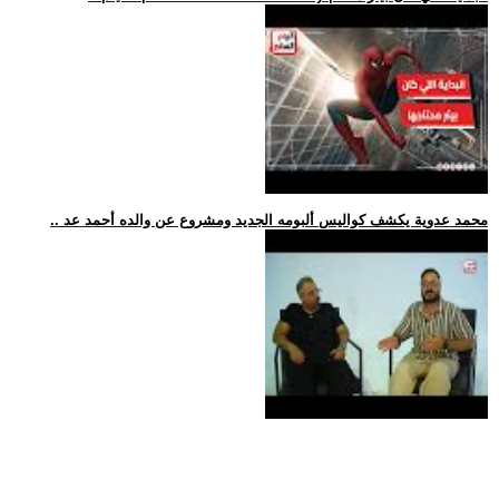
.. محمد عدوية يكشف كواليس ألبومه الجديد ومشروع عن والده أحمد عد