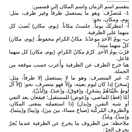
...............
ينقسم اسم الزمان واسم المكان إلى قسمين:
1- مُتصرِّف: وهو ما يستعمل ظرفاً وغير ظرف، مثل:
يوم، ومكان، نحو:
أ- انتظرتُكَ يوماً. جلستُ مكاناً. (يوم، مكان) نُصبَ كل
منهما على الظرفية.
ب- يومُ الأحدِ موعدُنا. مكانُ الكرامِ محفوظٌ. (يوم، مكان)
كلّ منهما مبتدأ.
قرُبَ يومُ الأحدِ. كرُمَ مكانُ الكرامِ. (يوم، مكان) كل منهما
فاعل.
هنا خرج الظرف عن الظرفية وأُعرب حسب موقعه من
الجملة.
2- غير المتصرف: وهو ما لا يستعمل إلا ظرفاً، مثل:
(سحَرَ) إذا كان ليوم بعينه، وإلاّ فهو متصرف، نحو: {إلاّ آلَ
لُوطٍ نجَّيْنَاهُمْ بِسَحَرٍ}، و(فوقَ)، و(عندَ)، و(لَدُنْ)،
أمّا (قط) للماضي، و(عوض) للمستقبل؛ فيقعان بعد النفي
أو شبه النفي، و(بدل) إذا استعملته بمعنى المكان،
والظروف المُركَّبة (صباحَ مساءَ، بينَ بينَ)، و(بينا) و(بينَما)،
و(منذُ)، ومُذْ).
ملاحظة: من الظروف ما يخرج عن الظرفية عندما يُجرّ
بحرف الجرّ: