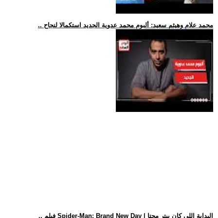
.. محمد علام وهيثم سعيد: ألبوم محمد عدوية الجديد استكمالا لنجاح
.. فيلم Spider-Man: Brand New Day | البداية اللي كان بيتر محتا