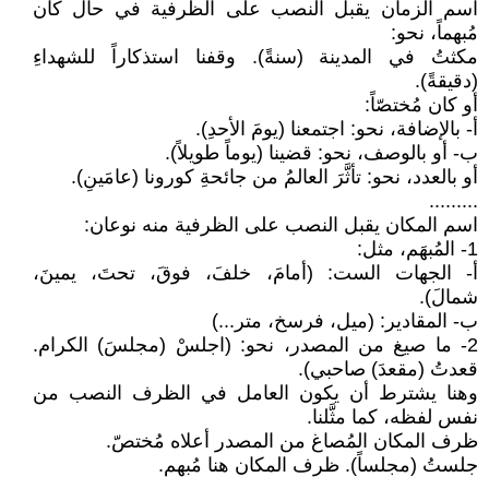
اسم الزمان يقبل النصب على الظرفية في حال كان
مُبهماً، نحو:
مكثتُ في المدينة (سنةً). وقفنا استذكاراً للشهداءِ
(دقيقةً).
أو كان مُختصّاً:
أ- بالإضافة، نحو: اجتمعنا (يومَ الأحدِ).
ب- أو بالوصف، نحو: قضينا (يوماً طويلاً).
أو بالعدد، نحو: تأثَّرَ العالمُ من جائحةِ كورونا (عامَينِ).
.........
اسم المكان يقبل النصب على الظرفية منه نوعان:
1- المُبهَم، مثل:
أ- الجهات الست: (أمامَ، خلفَ، فوقَ، تحتَ، يمينَ،
شمالَ).
ب- المقادير: (ميل، فرسخ، متر...)
2- ما صيغ من المصدر، نحو: (اجلسْ (مجلسَ) الكرام.
قعدتُ (مقعدَ) صاحبي).
وهنا يشترط أن يكون العامل في الظرف النصب من
نفس لفظه، كما مثَّلنا.
ظرف المكان المُصاغ من المصدر أعلاه مُختصّ.
جلستُ (مجلساً). ظرف المكان هنا مُبهم.