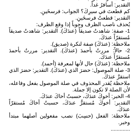
التقدير: أسافرُ غداً.
كم قطعتَ في سيرِكَ؟ الجواب: فرسخَينِ.
التقدير: قطعتُ فرسخَينِ.
يُحذف ناصب الظرف وجوباً إذا وقع الظرف:
1- صفة: شاهدتُ صديقاً (عندَكَ). التقدير: شاهدتُ صديقاً
مُستقرّاً عندَكَ.
ملاحظة: (عندَكَ) صفة لنكرة (صديق).
2- حالاً: مررتُ بأحمدَ (عندَكَ). التقدير: مررتُ بأحمدَ
مُستقرّاً عندَكَ.
ملاحظة: (عندَكَ) حال لأنها لمعرفة (أحمد).
3- صلة الموصول: حضرَ الذي (عندَكَ). التقدير: حضرَ الذي
استقرَّ عندَكَ.
ملاحظة يُقدر المحذوف في صلة الموصول بفعل وفاعله،
لأن الصلة لا تكون إلا جملة.
4- الخبر: أخوكَ عندَكَ، حسبتُ أخاكَ عندَكَ.
التقدير: أخوكَ مُستقرٌّ عندَكَ، حسبتُ أخاكَ مُستقرّاً
عندَكَ.
ملاحظة: الفعل (حسِبَ) نصب مفعولين أصلهما مبتدأ
وخبر.
.............