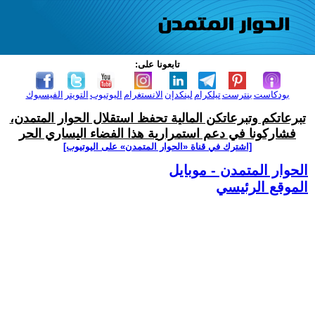
تابعونا على:
بودكاست
بنترست
تيلكرام
لينكدإن
الانستغرام
اليوتيوب
التويتر
الفيسبوك
تبرعاتكم وتبرعاتكن المالية تحفظ استقلال الحوار المتمدن،
فشاركونا في دعم استمرارية هذا الفضاء اليساري الحر
[اشترك في قناة ‫«الحوار المتمدن» على اليوتيوب]
الحوار المتمدن - موبايل
الموقع الرئيسي