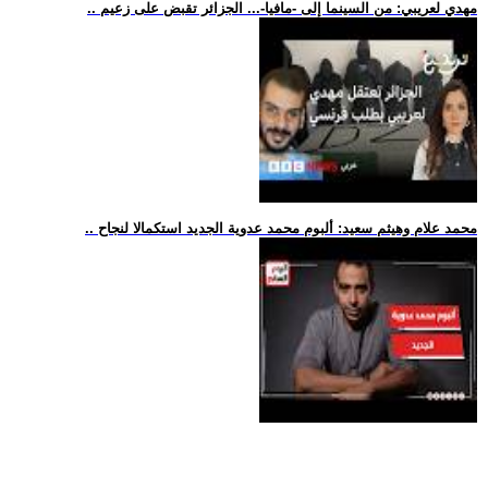
.. مهدي لعريبي: من السينما إلى -مافيا-... الجزائر تقبض على زعيم
.. محمد علام وهيثم سعيد: ألبوم محمد عدوية الجديد استكمالا لنجاح