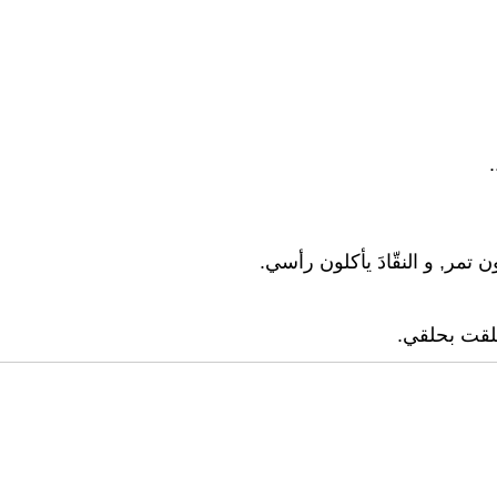
 تمر, و النقّادَ يأكلون رأسي.
علقت بحلقي.