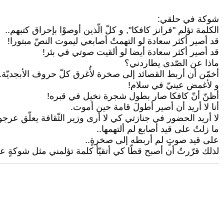
شوكة في حلقي:
الكلمة تؤلم "فرانز كافكا", و كلّ الّذين أوصوْا بإحراق كتبهم..
قد أصير أكثر سعادة لو التهمتُ أصابعي ليموت النصّ مبتورا!
قد أصير أكثر سعادة أيضا لو ألقيت صوتي في بئر!
ماذا عن الصّدى يطاردني؟
أخمّن أن أربط القصائد إلى صخرة لأُغرق كلّ حروف الأبجديّة..
و لأغمض عينيّ في سلام!
أظنّ أنّ كافكا صار بطول شجرة نخيل في قبره!
أنا لا أريد أن أصير أطولَ قامة حين أموت.
لا أريد الحضور في جنازتي كي لا أرى وزير الثّقافة يعلّق عرجون
ما زلتُ على قيد أصابع لم ألتهمها..
على قيد صوتٍ لم أربطه إلى صخرةٍ..
لذلك قرّرتُ أن أصبح قطّا كي أتقيّأ كلمة تؤلمني مثل شوكةٍ 