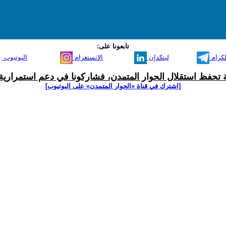
تابعونا على:
لكرام
لينكدإن
الانستغرام
اليوتيوب
ية تحفظ استقلال الحوار المتمدن، فشاركونا في دعم استمرارية 
[اشترك في قناة ‫«الحوار المتمدن» على اليوتيوب]