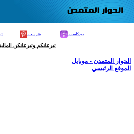
بودكاست
بنترست
تي
تبرعاتكم وتبرعاتكن المال
الحوار المتمدن - موبايل
الموقع الرئيسي