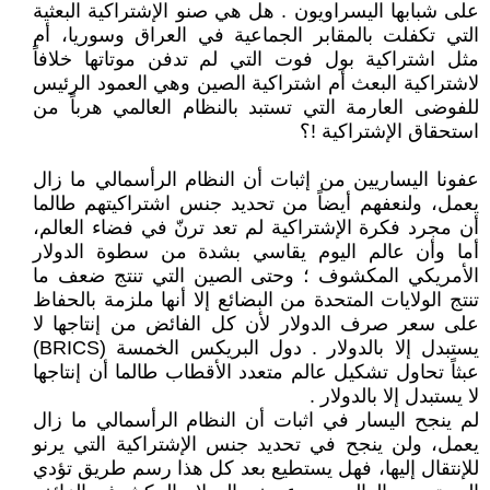
على شبابها اليسراويون . هل هي صنو الإشتراكية البعثية
التي تكفلت بالمقابر الجماعية في العراق وسوريا، أم
مثل اشتراكية بول فوت التي لم تدفن موتاتها خلافاً
لاشتراكية البعث أم اشتراكية الصين وهي العمود الرئيس
للفوضى العارمة التي تستبد بالنظام العالمي هرباً من
استحقاق الإشتراكية !؟
عفونا اليساريين من إثبات أن النظام الرأسمالي ما زال
يعمل، ولنعفهم أيضاً من تحديد جنس اشتراكيتهم طالما
أن مجرد فكرة الإشتراكية لم تعد ترنّ في فضاء العالم،
أما وأن عالم اليوم يقاسي بشدة من سطوة الدولار
الأمريكي المكشوف ؛ وحتى الصين التي تنتج ضعف ما
تنتج الولايات المتحدة من البضائع إلا أنها ملزمة بالحفاظ
على سعر صرف الدولار لأن كل الفائض من إنتاجها لا
يستبدل إلا بالدولار . دول البريكس الخمسة (BRICS)
عبثاً تحاول تشكيل عالم متعدد الأقطاب طالما أن إنتاجها
لا يستبدل إلا بالدولار .
لم ينجح اليسار في اثبات أن النظام الرأسمالي ما زال
يعمل، ولن ينجح في تحديد جنس الإشتراكية التي يرنو
للإنتقال إليها، فهل يستطيع بعد كل هذا رسم طريق تؤدي