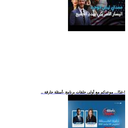
.. غدًا... موعدكم مع أولى حلقات برنامج -أسئلة حارقة-!