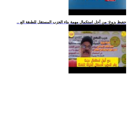
.. حفيظ يزوغ: من أجل استكمال مهمة بناء الحزب المستقل للطبقة الع