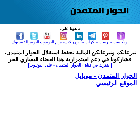
تابعونا على:
بودكاست
بنترست
تيلكرام
لينكدإن
الانستغرام
اليوتيوب
التويتر
الفيسبوك
تبرعاتكم وتبرعاتكن المالية تحفظ استقلال الحوار المتمدن،
فشاركونا في دعم استمرارية هذا الفضاء اليساري الحر
[اشترك في قناة ‫«الحوار المتمدن» على اليوتيوب]
الحوار المتمدن - موبايل
الموقع الرئيسي