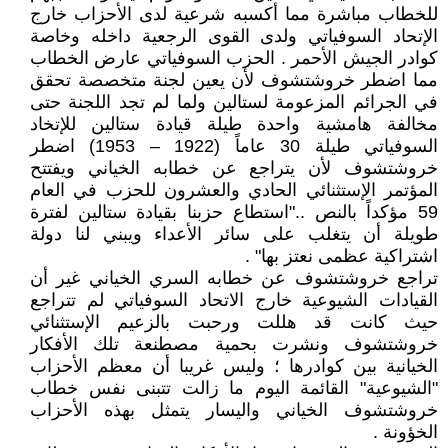
للخطاب مباشرة مما أكسبه شرعية لدى الأحزاب خارج
الإتحاد السوفياتي ولدى القوى الرجعية داخله وخاصة
كوادر الجيش الأحمر . الحزب السوفياتي عارض الخطاب
مما اضطر خروشتشوف لأن يعين لجنة متخصصة تحقق
في الجرائم المزعومة لستالين ولما لم تجد اللجنة حتى
مخالفة هامشية واحدة طيلة قيادة ستالين للإتخاد
السوفياتي طيلة 30 عاماً (1922 – 1953) اضطر
خروشتشوف لأن يتراجع عن خطابه الخياني ويفتتح
المؤتمر الإستثنائي الحادي والعشرون للحزب في العام
59 مؤكداً بالنص .."استطاع حزبنا بقيادة ستالين لفترة
طويلة أن يتغلب على سائر الأعداء ويبني لنا دولة
اشتراكية عظمى نعتز بها" .
تراجع خروشتشوف عن خطابه السري الخياني غير أن
القيادات الشيوعية خارج الاتحاد السوفياتي لم تتراجع
حيث كانت قد هللت ورحبت بالزعيم الإستثنائي
خروشتشوف ونشرت بحمية مصطنعة تلك الأفكار
الخيانية بين كوادرها ؛ وليس غريبا أن معظم الأحزاب
"الشيوعية" القائمة اليوم ما زالت تتبنى نفس خطاب
خروشتشوف الخياني واليسار يتمثل بهذه الأحزاب
الخؤونة .