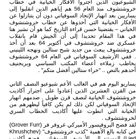
الشيوعيون الذين اجتروا الأفكار الخيانية في خطاب
خروشتشوف منذ العام 56 هم إياهم الذين انقلبوا إلى
يساريين بعد انهيار الإتحاد السوفياتي دون أن يتنازلوا عن
الأفكار الخيانية التي أخذوها عن خطاب خروشتشوف
الخياني – يقتضينا حسن قراءة التاريخ كما هو أن نشير هنا
في هذا المقام تحديدا إلى أن الجيش قام بانقلاب
عسكري ضد خروشتشوف في أكتوير 64 بعد أن أخذ
خروشتشوف يبعث من جديد شبح ستالين ونهجه اللينيني
. ففي الأرشيف السوفياتي في العام 64 خروشتشوف
يخاطب زملاءه أعضاء المكتب السياسي وبريجنيف
أحدهم بالنص .. "خراء ستالين أفضل منكم" .
يساريو اليوم هم في الغالب الأعم شيوعيو النصف الثاني
من القرن العشرين الذين إعتادوا على اجترار أكاذيب
خروشتشوف الخيانية لنصف قرن طويل . صدمهم انهيار
الإتحاد السوفياتي لكن ذلك لم يكن كافياً ليطهرهم من
الخيانة التي انطوت عليها أكاذيب الخطاب السري
لخروشتشوف .
لقد فضح البروفيسور الأميركي غروفر فر (Grover Furr)
في كتابه بالغ الأهمية "كذب خروشتشوف" (Khrushchev
Lied) المستند إلى الأرشيف السوفياتي، فضح أكاذيب