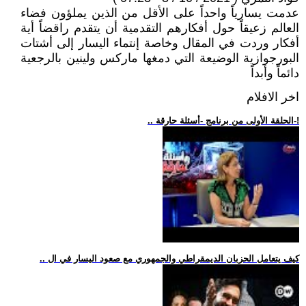
عدمت يسارياً واحداً على الأقل من الذين يملؤون فضاء
العالم زعيقاً حول أفكارهم التقدمية أن يتقدم راقضاً أية
أفكار وردت في المقال وخاصة إنتماء اليسار إلى أشتات
البورجوازية الوضيعة التي دمغها ماركس ولينين بالرجعية
دائماً وأبداً
اخر الافلام
.. الحلقة الأولى من برنامج -أسئلة حارقة-!
.. كيف يتعامل الحزبان الديمقراطي والجمهوري مع صعود اليسار في ال