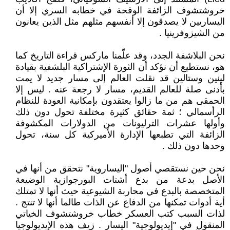
خروشتشوف الزائفة الوقحة في خطابه السري إلا أن
اليساريين لا يصدقون إلا أنفسهم مثلهم مثل الذين يعانون
من الشيزوفرينيا .
نحن البلاشفة الجدد، وقد علّمنا ماركس قراءة التاريخ كما
هو، نستطيع أن نؤكد أن الثورة الإشتراكية البلشفية بقيادة
لينين وستالين قد نقلت العالم إلى مسار جديد لا يمت
بأدنى صلة للعالم القديم، مسار لا رجعة عنه . ليس إلا
الحمقى هم من ما زالوا يعتقدون بإمكانية العودة للنظام
الرأسمالي ؛ ثمة حقائق كثيرة مختلفة تحول دون ذلك
وأولها عشرات الترليونات من الدولارات المكشوفة
الزائفة التي تطبعها الإدارة الأميركية كل سنة، تحول
وحدها دون ذلك .
نحن حين نستقصي أصول "اليساروية" نتحقق من أنها في
الأصل بدعة من بدع أشتات البورجوازية الوضيعة
المتخصصة بالبدع في محاربة الشيوعية حيث أنها لا تمتلك
أية أدوات تمكنها من الدفاع عن الذات طالما أنها لا تنتج .
لذات السبب كتب العسكر خطاب خروشتشوف الخياتي
المنقول في "إيديولوجية" اليسار . زيف هذه الإيديولوجيا