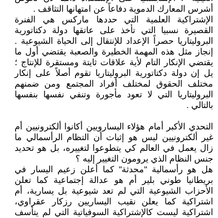
أشرس المعارك الدموية دفاعاً عن امتهانها التثاقف .
الإشتراكية العلمية التي حددها ماركس هي الفنرة
القصيرة نسبيا التي تأخذ على عاتقها دولة دكتاتورية
البروليتاريا حصراً الإعداد للإنتقال إلى الحياة الشيوعية .
إنجاز مثل هذه المهمة الخطيرة والصعبة يقتضي أول ما
يقتضي الإنكار التام لأية علاقات ثايتة ومستقرة للإنتاج ؛
يل إن دولة دكتاتورية البروليتاريا تقوم أصلاً على إنكار
مختلف الحقوق لمختلف أفراد المجتمع ومن ضمنهم
البروليتاريا التي لا تعود مأجورة وتنفي نفسها بنفسها
بالتالي .
التحدي الأكبر أمام هؤلاء اليسارويين أكانوا ألكترونيين أم
غير ألكترونيين ليس هو إثبات أن التظام الرأسمالي ما
زال يعمل في العالم كي يتطوعوا لتغييره، بل هو تحديد
جنس النظام الذي يرومون التغيير إليه ؟
هل هو رأسمالية "محدثة" كما أعلن زعيم اليسار في
بريطانيا طوني بلير أم هو عدالة إجتماعية كما تعلن
الأحزاب الشيوعية التي لم تعد شيوعية بل يسارية، أم
اشتراكية كما يعلن نقيب اليساريين رزكار عقراوي،
اشتراكية ليست كالإشتراكية السوفياتية التي لم يتأسف