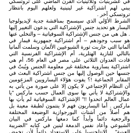
في عشرينيات وثلاثينيات القرن الماضي على تروتسكي
يبني لهم اشتراكية غير لينينية ولعلهم اليوم بانتظار
تروتسكي آخر .
الشرط الأوّلي الذي سيسمح بمناقشة جدية لإيديولوجيا
اليسار هو تحديد جنس الإشتراكية التي يدعون التغيير إليها
. هل هي من جنس الإشتراكية السوفياتية – والتخلي عنها
هو سبب وجودهم – أم اشتراكية جمهورية فيمار في
ألمانيا التي حاربت ثورة الشيوعيين الألمان وسلمت ألمانيا
بالتالي للنازية الهتلرية، أم الإشتراكية الفرنسية التي
قادت العدوان الثلاثي على مصر في العام 56، أم هي
اشتراكية يساروية مختلفة غير معلومة الجنس ويُبتّ في
جنسها حين الوصول إليها من جنس اشتراكية البعث في
المقابر الجماعية !؟ يفوت هؤلاء اليسارويين المزعومين
أن النظام الإجتماعي لا يكون إلا على صورة من يأتي به
والإشتراكية لا يأتي بها سوى العمال حسب ماركس "يا
عمال العالم اتحدوا !!" الإشتراكية السوفياتية لم يأتِ بها
ماركس . أما اليساريون فهم لا ينتمون لطبقة معينة بل
هم أصلاً من أشتات البورجوازية الوضيعة المختلفة
والرجعية دائماً وأبداً كما دمغها ماركس في البيان
الشيوعي وأعاد نفس الدمغة لينين في كتابه "الضريبة
العينية" . الإنتلجنسيا على الإستعداد دائماً لأن تخوض