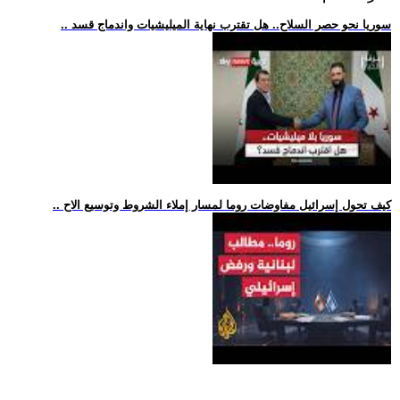
.. سوريا نحو حصر السلاح.. هل تقترب نهاية الميليشيات واندماج قسد
.. كيف تحول إسرائيل مفاوضات روما لمسار إملاء الشروط وتوسيع الاح