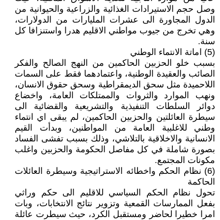
وصل حجم الاستيرادات الغذائية والزراعية والحيوانية من
الدول المجاورة الى عشرات المليارات من الدولارات،
وهي تخرج من جيوب مواطني الاقليم هدرا واستنزافا كل
سنة.
(5) اماتة الانتماء الوطني
بسبب خلو الحزبين الحاكمين من النهج الصالح والفكر
الصائب والعقيدة الوطنية، واعتمادهما فقط على السمات
اللاحميدة مثل سحق الديمقراطية وسحق حقوق الانسان،
ونهب الموارد والثروات والممتلكات العامة، واخضاع
دوائر السلطات التنفيذية والتشريعية والقضائية الى
سيطرة العائلتين والحزبين الحاكمين، لم يبقى اي انتماء
وطني للاغلبية العامة من المواطنين، وبدأت القيم
الانسانية والاخلاقية بالتلاشي، وذلك بسبب تفشى الفساد
بصورة شاملة في كل مفاصل الحكومة والحزبين واغلب
مكونات المجتمع.
(6) نظام الحكم واخطائه الاستراتيجية وسيطرة العائلات
الحاكمة
تحول نظام الحكم السياسي للاقليم الى حكم وراثي
بفعل الممارسات القمعية وتزوير نتائج الانتخابات، وبات
امرا خطيرا لحاضر ومستقبل الكرد، حيث سيطرت عائلة