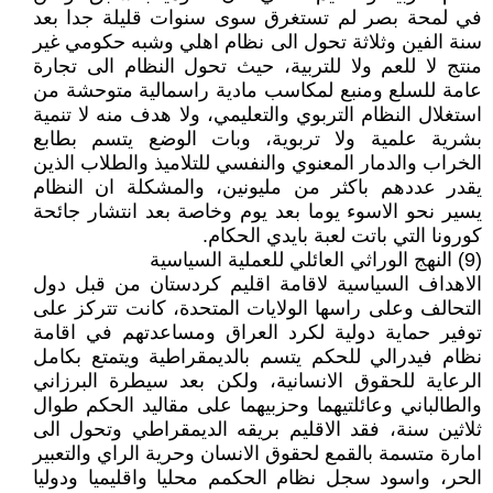
في لمحة بصر لم تستغرق سوى سنوات قليلة جدا بعد
سنة الفين وثلاثة تحول الى نظام اهلي وشبه حكومي غير
منتج لا للعم ولا للتربية، حيث تحول النظام الى تجارة
عامة للسلع ومنبع لمكاسب مادية راسمالية متوحشة من
استغلال النظام التربوي والتعليمي، ولا هدف منه لا تنمية
بشرية علمية ولا تربوية، وبات الوضع يتسم بطابع
الخراب والدمار المعنوي والنفسي للتلاميذ والطلاب الذين
يقدر عددهم باكثر من مليونين، والمشكلة ان النظام
يسير نحو الاسوء يوما بعد يوم وخاصة بعد انتشار جائحة
كورونا التي باتت لعبة بايدي الحكام.
(9) النهج الوراثي العائلي للعملية السياسية
الاهداف السياسية لاقامة اقليم كردستان من قبل دول
التحالف وعلى راسها الولايات المتحدة، كانت تتركز على
توفير حماية دولية لكرد العراق ومساعدتهم في اقامة
نظام فيدرالي للحكم يتسم بالديمقراطية ويتمتع بكامل
الرعاية للحقوق الانسانية، ولكن بعد سيطرة البرزاني
والطالباني وعائلتيهما وحزبيهما على مقاليد الحكم طوال
ثلاثين سنة، فقد الاقليم بريقه الديمقراطي وتحول الى
امارة متسمة بالقمع لحقوق الانسان وحرية الراي والتعبير
الحر، واسود سجل نظام الحكمم محليا واقليميا ودوليا