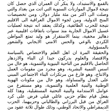
بالقمع والاستبداد، ولا ينكر ان العمران الذي حصل كان
نتيجة لاموال الموازنات السنوية التي اتت من بغداد والتي
وصلت الى اكثر من مئة مليار دولار، ومن تخصيصات
المنح الدولية، ومن لجوء الاموال العراقية الى الاقليم
نتيجة للحرب الطائفية، وكذلك يعتقد انه نتيجة لعمليات
غسيل الاموال الجارية منذ سنوات باتفاقات اقليمية عبر
دهاليز مخفية، بينما الاستقرار هو وليد تمتع المواطن
الكردي بالوعي والحس الامني الايجابي والشعور
بالمسؤولية.
والحقيقة المرة ان اهل العلم والاختصاص بالسياسة
والاقتصاد والعلوم يدركون جيدا ان البناء والازدهار
الحاصل بالاقليم من الناحية البنيوية والتنموية، هو خال من
اسس التنمية البشرية، وهو مجرد من مقومات العمل
والانتاج، وهو فارغ من مرتكزات البناء الاجتماعي المبني
على العدل والمساواة، وهو خال من مكونات الهوية
الوطنية والبنية العلمية والتنموية، وهو مستفرغ من
عوامل الاستدامة والبنية التحتية المستقبلية، وهذا كله
بفعل قيام نظام حزبي عائلي قبلي فرض على كرد
العراق من قبل البرزاني والطالباني وحزبيهما، الحزب
الديمقراطي والاتحاد الوطني، وذلك طوال ثلاثة عقود من