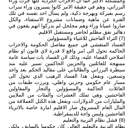
والمشكلة الاكثر ألما ان الاحزاب الكردية كلها جرت وراء
البرزاني، وهم في حقيقة الامر كانوا يسيرون وراء سراب
رسم بفبركة وبهرجة ذكية، ولم يسأل احد نفسه في تلك
الفترة عن ماهية وضمانات مشروع الاستفتاء، والكل
صاروا عميانا وراء وهم مجلجل لم يدركوا انهم يقعون في
دهاليز نفق مظلم لحاضر ومستقبل الاقليم.
(7) الثراء الفاحش للاغنياء والمسؤولين
الفساد المتفشي في جميع مفاصل الحكومة والاحزاب
الحاكمة تحول الى امر واقع لا قدرة لاي قانون او نظام
اصلاحي القضاء عليه، وذلك لان الفساد بات سياسة عامة
ممنهجة للعائلتين والحزبين الحاكمين تسير عليه منذ
سيطرة البرزاني والطالباني على مقاليد الحكم بعد واحد
وتسعين، وبفعل هذا الفساد الرهيب الذي تحول الى
مسار عام حكومي وحزبي واهلي، وبرزت طبقات من
العائلات الحاكمة والمسؤولين والتجار والمقاولين
الفاحشين وهي تملك العشرات والمئات من الملايين
والمليارات من الدولارات، وبفعل هذه الكتل العملاقة من
المال العام المسروق صار الاقليم امارة خاصة بالاثرياء
الفاحشين وليس واحة للديمقراطية.
(8) فشل نظام التربية والتعليم
نظام التربية والتعليم العالي كان حكوميا بالسابق، ولكن