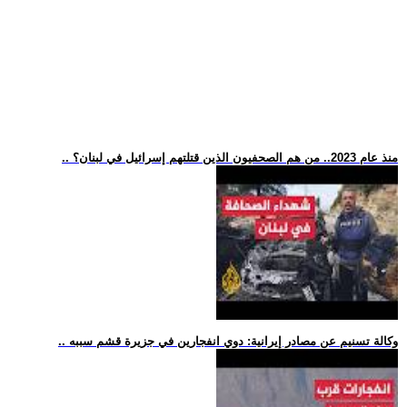
.. منذ عام 2023.. من هم الصحفيون الذين قتلتهم إسرائيل في لبنان؟
.. وكالة تسنيم عن مصادر إيرانية: دوي انفجارين في جزيرة قشم سببه