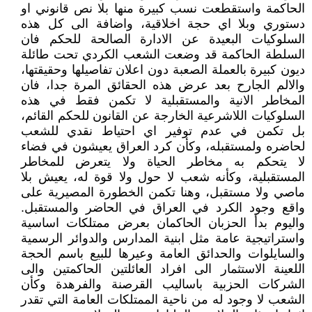
الحاكمة واستقطعت نسب كبيرة منها بلا نص قانوني او
دستوري وبلا اي حجة اخلاقية، واضافة الى كل هذه
السلوكيات البعيدة عن الادارة الصالحة للحكم فان
السلطة الحاكمة قد وضعت الشعب الكردي تحت طائلة
ديون كبيرة بالعملة الصعبة دون اعلان تفاصيلها وحقيقتها،
والالم الجارح بعد عرض هذه الحقائق المرة جدا، فان
المخاطر الانية والمستقبلية لا تكمن فقط في هذه
السلوكيات اللاشرعية الخارجة عن القانون للحكم القائم،
بل تكمن في عدم توفير اي احتياط نقدي للشعب
لحاضره ولمستقبله، وكأن كرد العراق يعيشون في فضاء
لا يتحكم به مخاطر الحياة ولا يتعرض للمخاطر
المستقبلية، وكأنه شعب لا حول ولا قوة له، يعيش بلا
ماصي ولا مستقبل، وهنا تكمن الخطورة المصيرية على
واقع وجود الكرد في العراق في الحاضر والمستقبل.
واليوم بدأ الحزبان الحاكمان بعرض ممتلكات اساسية
واستراتيجية عامة مثل ابنية المدارس والدوائر الرسمية
والسايلوات والحدائق العامة وعيرها للبيع باسم الحجة
اللعينة الاستثمار الى افراد العائلتين الحاكمتين والى
الشركات الحزبية باساليب القرصنة والفرهدة وكأن
الشعب لا وجود له من ناحية الممتلكات العامة التي تقدر