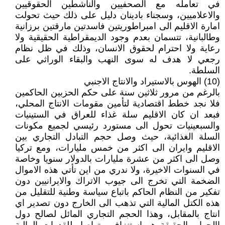
في تعامله مع الصحفيين والناشطين الحقوقيين
والاعلاميين، وسجناء بادينان دليل على ذلك حيث تحولت
امارة الاقليم الى امبراطوريتين فاسدتين مارقتين برزانية
وطالبانية، تتسمان بعدم وجود الديمقراطية الحقيقية ولا
رعاية ولا احترام لحقوق الانسان، وذلك في ظل نظام
رجعي لا هدف له سوى النهب والبقاء الوراثي على
السلطة.
(10) الهوس بالاستيراد والانتاج الاجنبي
بالرغم من مرور ثلاثين سنة على حكم الحزبين الحاكمين
فلا نجد خطط اقتصادية لتأمين مقومات الانتاج المحلي،
فبعد ان كان الاقليم سلة غذاء للعراق في الستينيات
والسبعينيات تحول الى مستورد رئيسي لجميع مكونات
السلة الغذائية، حيث وصل حجم التبادل التجاري بين
الاقليم وايران الى اكثر من خمس مليارات، ومع تركيا
وصل الى اكثر من عشرة مليارات بالدولار سنويا وخاصة
في السنوات الاخيرة، ولا ندري من اين تأتي هذه الاموال
الضخمة التي تخرج الى جيوب الاتراك والايرانيين دون
تفكير من النظام الحاكم باتباع سياسة وطنية للتقليل من
هذه الكتل المالية التي تذهب الى الخارج دون تصدير اي
انتاج بالمقابل، وهذا الحجم التجاري المائل لصالح دول