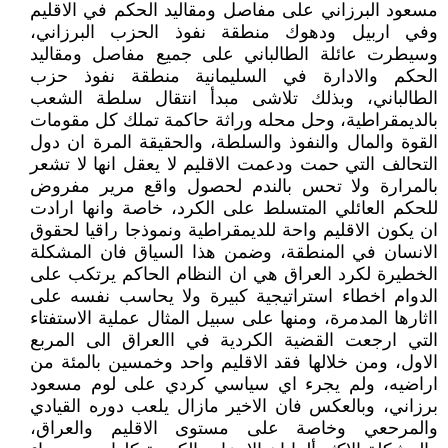
مسعود البرزاني على مفاصل ومقاليد الحكم في الاقليم
وفي اربيل ودهوك منطقة نفوذ الحزب البرزاني،
وسيطرت عائلة الطالباني على جميع مفاصل ومقاليد
الحكم والادارة في السليمانية منطقة نفوذ حزب
الطالباني، وبذلك تلاشى مبدأ انتقال سلطة الشعب
بالديمقراطية، وحل محله وراثة حاكمة تملك كل مقومات
القوة والمال والنفوذ والسلطة، والحقيقة المرة ان دول
التحالف التي حمت ودعمت الاقليم لا يعقل انها لا تشعر
بالمرارة ولا تحس بالندم لحصول واقع مرير مفروض
للحكم العائلي المتسلط على الكرد، خاصة وانها ارادت
ان يكون الاقليم واحة للديمقراطية ونموذجا راقيا لحقوق
الانسان في المنطقة، وضمن هذا السياق فان المشكلة
الخطيرة لكرد العراق هي ان النظام الحاكم يرتكب على
الدوام اخطاء استراتيجية كبيرة ولا يحاسب نفسه على
ااثارها المدمرة، ومنها على سبيل المثال عملية الاستفتاء
التي ارجعت القضية الكردية في االعراق الى المربع
الاول، ومن خلالها فقد الاقليم واحد وخمسين بالمئة من
اراضيه، ولم يجرء اي سياسي كردي على لوم مسعود
برزاني، وبالعكس فان الاخير مازال يلعب دوره القيادي
والمرحعي وخاصة على مستوى الاقليم والعراق،