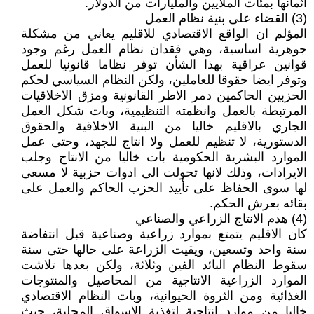
اثمانها بمئات الملايين والمليارات من الدولار.
(3) القضاء على بنية نظام العمل
المؤلم ان الواقع الاقتصادي للاقليم يعاني من مشكلة
جوهرية اساسية، وهي فقدان نظام العمل رغم وجود
قوانين عراقية بهذا الشأن توفر نظاما قانونيا للعمل
وتوفر ايضا حقوقا للعاملين، ولكن النظام السياسي لحكم
الحزبين الحاكمين دمر الاطر القانونية ومزق الاخلاقيات
المرتبطة بالعمل وانظمته التنظيمية، وبات شكل العمل
الجاري بالاقليم خاليا من البنية الاخلاقية والحقوق
الدستورية، لا تنظيم للعمل ولا انتاج للجهد، وحتى عمل
الموارد البشرية الحكومية بات خاليا من الانتاج وجلب
الايرادات، وذلك لانها تحولت الى ادوات حزبية لا مسعى
لها سوى الحفاظ على تأييد الحزب الحاكم والعمل على
بقائه بعرش الحكم.
(4) هدم الانتاج الزراعي والصناعي
كان الاقليم يتمتع بموارد زراعية وصناعية قبل انتفاضة
سنة واحد وتسعين، ويقيت الزراعة على حالها حتى سنة
سقوط النظام البائد الفين وثلاثة، ولكن بعدها تلاشت
الموارد الزراعية الانتاجية من المحاصيل والمنتوجات
الغذائية ومن الثروة الحيوانية، وبات النظام الاقتصادي
خاليا من موارد انتاجية لتغذية الاسواق المحلية، حيث