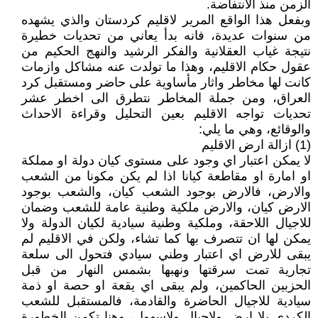
الزمن منذ الانتفاضة.
وبفعل هذا الواقع المرير لاقليم كردستان والذي يشهده
من سنوات عديدة، فانه بدأ يعاني من تحديات خطيرة
نتيجة غياب العقلانية والفكر الرشيد والنهج الحكيم من
عقول حكام الاقليم، وهذا ما تولدت عنه مشاكل وازمات
كانت لها مخاطر واثار مأساوية على حاضر ومستقبل كرد
العراق، ومن جملة المخاطر نتطرق الى اخطر عشر
تحديات تواجه الاقليم بعين التحليل وقراءة الاحداث
والوقائع، وهي ما يلي:
(1) ازالة ارض الاقليم
لا يمكن اعتبار اي وجود على مستوى كيان دولة او مملكة
او امارة او مقاطعة كيانا اذا لم يكن مكونا من الشعب
والارض، فالارض بوجود الشعب كيان، والشعب بوجود
الارض كيان، والارض ملكية وطنية عامة للشعب وضمان
للاجيال اللاحقة، وملكية وطنية سيادية لكيان الدولة ولا
يمكن لها ان تتصرف بها كما تشاء، ولكن في الاقليم لم
يبقى للارض اي اعتبار وطني سيادي فتحول الى سلعة
تجارية تمت سرقتها ونهبها بشمس النهار من قبل
الحزبين الحاكمين، ولم يبقى اي يقعة او حصة او ذمة
سيادية للاجيال الحاضرة والقادمة، فالمستقبل للشعب
الكردي بلا ارض ولاجبال ولاسهول، وهنا تكمن الخطورة