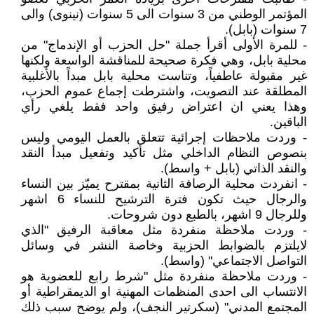
المؤتمر الوطني من 3 سنوات الى 5 سنوات (نينوى) والى
7 سنوات (بابل).
- للمرة الأولى أقرأ جملة "حل الحزب أو الإندماج" من
محلية بابل، وهي فكرة صحيحة للمناقشة الواسعة ولكنها
غير مقبولة عاطفياً، وتناست محلية بابل مبداً بالأغلبية
المطلقة عند التصويت، واشترطت إجماع عموم الحزب،
وهذا يعني ان اعتراض رفيق واحد فقط يلغي رأي
الباقين.
- وردت ملاحظات إجرائية تتعلق بالعمل اليومي وليس
بنصوص النظام الداخلي مثل تأكيد وتفعيل مبدأ النقد
والنقد الذاتي (بابل + واسط).
- انفردت محلية الرصافة الثانية بمقترح يميّز بين النساء
والرجال حيث تكون فترة الترشيح للنساء 6 اشهر
وللرجال 9 اشهر، بالطبع دون شروحات.
- وردت ملاحظة منفردة مثل معاقبة الرفيق "الذي
لايلتزم بالضوابط الحزبية وخاصة النشر في وسائل
التواصل الاجتماعي" (واسط).
- وردت ملاحظة منفردة مثل "شرط رابع للعضوية هو
الانتساب الى احدى المنظمات المهنية او الديمقراطية أو
المجتمع المدني" (سكرتير النجف)، ولم يوضح سبب ذلك