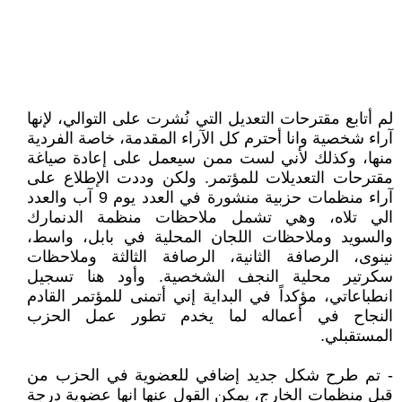
لم أتابع مقترحات التعديل التي نُشرت على التوالي، لإنها
آراء شخصية وانا أحترم كل الآراء المقدمة، خاصة الفردية
منها، وكذلك لأني لست ممن سيعمل على إعادة صياغة
مقترحات التعديلات للمؤتمر. ولكن وددت الإطلاع على
آراء منظمات حزبية منشورة في العدد يوم 9 آب والعدد
الي تلاه، وهي تشمل ملاحظات منظمة الدنمارك
والسويد وملاحظات اللجان المحلية في بابل، واسط،
نينوى، الرصافة الثانية، الرصافة الثالثة وملاحظات
سكرتير محلية النجف الشخصية. وأود هنا تسجيل
انطباعاتي، مؤكداً في البداية إني أتمنى للمؤتمر القادم
النجاح في أعماله لما يخدم تطور عمل الحزب
المستقبلي.
- تم طرح شكل جديد إضافي للعضوية في الحزب من
قبل منظمات الخارج، يمكن القول عنها انها عضوية درجة