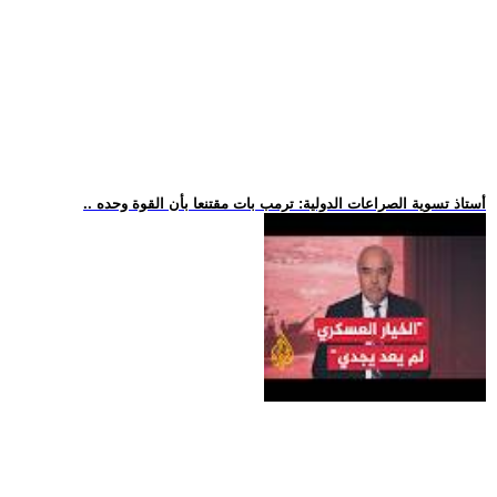
.. أستاذ تسوية الصراعات الدولية: ترمب بات مقتنعا بأن القوة وحده