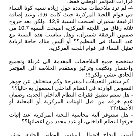
قرارات المؤتمر الوطني فقط.
4- لم ترد ملاحظات محددة حول زيادة نسبة كوتا النساء
في قوام اللجنة المركزية حيث كانت 9,6، وعند إضافة
الرفيقة شميران اصبحت النسبة 12,9، ولكن بعد خروج
ثلاثة رفاق من اللجنة المركزية اصبحت النسبة 10,7 من
ضمنهن الرفيقة شميران، وهل تتناسب هذه النسبة مع
عدد النساء في التنظيم؟؟ أو أليس هناك حاجة لزيادة
تمثيل النساء في قوام اللجنة المركزية.
ستخضع جميع الملاحظات المقدمة الى غربلة وتجميع
واختصار وتكثيف وتركيز وستقدم الخلاصة الى المؤتمر
الحادي عشر، ولكن!!!
- كم ستغير التعديلات المقترحة وكم ستختلف عن جوهر
النصوص الواردة في النظام الداخلي المعمول به حالياً؟؟
- هل سيتم تطبيق فقرات النظام الداخلي الجديد، وضمان
عدم خرقه من قبل الهيئات المركزية أو المحلية أو
الأعضاء؟؟
- هل ستتوفر آلية محاسبة اللجنة المركزية عند إثبات
خرقها للنظام الداخلي، أو عدد محدد من اعضائها؟؟
أتمنى النجاح لإعمال المؤتمر الوطني الحادي عشر