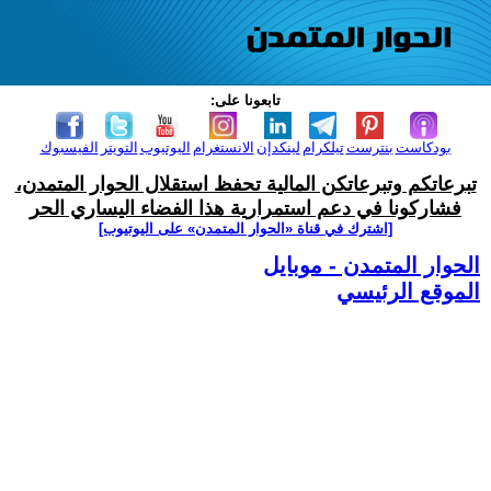
تابعونا على:
بودكاست
بنترست
تيلكرام
لينكدإن
الانستغرام
اليوتيوب
التويتر
الفيسبوك
تبرعاتكم وتبرعاتكن المالية تحفظ استقلال الحوار المتمدن،
فشاركونا في دعم استمرارية هذا الفضاء اليساري الحر
[اشترك في قناة ‫«الحوار المتمدن» على اليوتيوب]
الحوار المتمدن - موبايل
الموقع الرئيسي