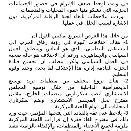
في وقت لوحظ ضعف الإلتزام في حضور الإجتماعات
الحزبية التي تشكو منها عموم المحليات والمنظمات.
- وردت ملاحظات بالغاء لجنة الرقابة المركزية، دون
الاشارة لسبب الخلل في عملها.
من خلال هذا العرض السريع يمكنني القول ان:
1- هناك اختلافات كبيرة في رؤية رفاق الحزب الى
المستقبل التنظيمي، الذي هو اساس ومنطلق للعمل
السياسي والجماهيري، ورغم ان الاختلاف هو حالة صحية
في العمل السياسي ولكن يتطلب ان تحسن قيادة
الحزب القادمة إدارة هذا الإختلاف لما يخدم وحدة وقوة
التنظيم.
2- هناك نزوع مختلف بين منظمات تريد توسيع
الديمقراطية الداخلية من خلال توسيع المجلس
الاستشاري ليضم سكرتاريي منظمات الخارج، مقابل
مقترح لحل المجلس الاستشاري وضم سكرتاري
المحليات الى قوام اللجنة المركزية.
3- يلاحظ عدم ثقة بالقيادة التي ينتخبها المؤتمر، حيث ورد
ذلك في مقترح الغاء فقرة إن قرارات اللجنة المركزية
ملزمة لجميع الأعضاء والمنظمات، والإكتفاء بالزامية تنفيذ