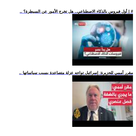
.. أول فيروس بالذكاء الاصطناعي.. هل تخرج الأمور عن السيطرة؟ | #
.. مقرر أممي للجزيرة: إسرائيل تواجه عزلة متصاعدة بسبب سياساتها