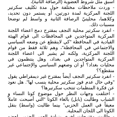
أسبق مثل شروط العضوية (الرصافة الثانية)،
- وردت ملاحظات مختلفة حول مدة تكليف سكرتير
اللجنة المركزية لمدة دورتين، أو يستمر دون تحديد،
وكلاهما، محليتيّ الرصافة الثانية و واسط لم توضحا
مسببات ذلك.
- انفرد سكرتير محلية النجف بمقترح دمج اعضاء اللجنة
المركزية المتواجدين في المحافظات الى قوام الهيئة
القيادية في المحافظة "كي لاينقطع عن وضعه السياسي
والاجتماعي في المحافظة"، وهم ثلاثة فقط من قوام
اللجنة المركزية، ولكنه لم يشير الى اعضاء اللجنة
المركزية المتواجدين في بغداد، وهل ينتظمون في
محليات بغداد؟ أو ان وضعهم السياسي والإجتماعي غير
منقطع؟؟
- انفرد سكرتير النجف أيضاً بمقترح غير ديمقراطي يقول
"وفي حال عدم فوز سكرتير محلية ينسب لها". هل نعود
عن فكرة المنظمات تنتخب سكرتيرها؟
- اختلفت وجهات النظر حول موضوع كوتا النساء و
الشباب وطالبت (بابل) بالغاء الكوتا "التي أصبحت عاملاً
معيقاً في العمل الحزبي" بينما طالبت (واسط) بنقل
الكوتا الى اللجان المحلية.
- طالبت مقترحات اخرى بزيادة العمر الحزبي لعضو