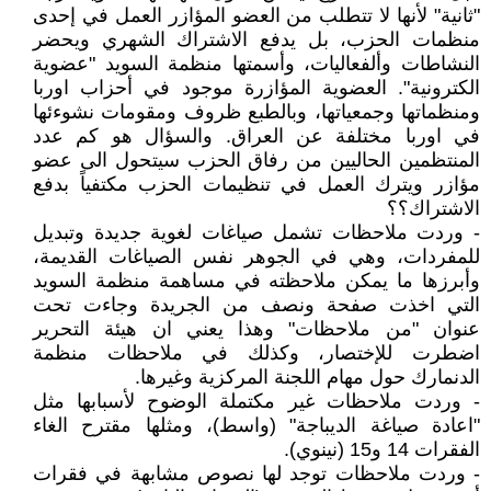
"ثانية" لأنها لا تتطلب من العضو المؤازر العمل في إحدى
منظمات الحزب، بل يدفع الاشتراك الشهري ويحضر
النشاطات وألفعاليات، وأسمتها منظمة السويد "عضوية
الكترونية". العضوية المؤازرة موجود في أحزاب اوربا
ومنظماتها وجمعياتها، وبالطبع ظروف ومقومات نشوءئها
في اوربا مختلفة عن العراق. والسؤال هو كم عدد
المنتظمين الحاليين من رفاق الحزب سيتحول الى عضو
مؤازر ويترك العمل في تنظيمات الحزب مكتفياً بدفع
الاشتراك؟؟
- وردت ملاحظات تشمل صياغات لغوية جديدة وتبديل
للمفردات، وهي في الجوهر نفس الصياغات القديمة،
وأبرزها ما يمكن ملاحظته في مساهمة منظمة السويد
التي اخذت صفحة ونصف من الجريدة وجاءت تحت
عنوان "من ملاحظات" وهذا يعني ان هيئة التحرير
اضطرت للإختصار، وكذلك في ملاحظات منظمة
الدنمارك حول مهام اللجنة المركزية وغيرها.
- وردت ملاحظات غير مكتملة الوضوح لأسبابها مثل
"اعادة صياغة الديباجة" (واسط)، ومثلها مقترح الغاء
الفقرات 14 و15 (نينوي).
- وردت ملاحظات توجد لها نصوص مشابهة في فقرات