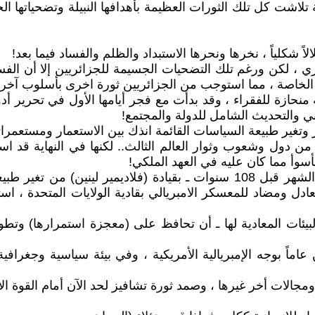
ة تلاشت كل تلك الثورات العظيمة بأهدافها النبيلة وتضحياتها ال
 ، لكن ورغم تلك التضحيات الجسيمة للجزائريين إلا أن الفسا
م الخاصة ، مما استوجب من الجزائريين ثورة اخرى بأسلوب آخ
حازة للفقراء ، وقد بدأت مع فجر أيامها الأول في تحرير أدوات 
ني والتحديث الشامل للدولة والمجتمع!
وتغير طبيعة السياسات القائمة انذك بين الاستعمار ومستعمراته
 دول وشعوب وثوار العالم الثالث.. لكنها في النهاية قد است
سوأ مما كان عليه في العهد الملكي!
 واستطاعت "ثورة اكتوبر العظمى" ـ التي قامت بمثل هذا الشهر قبل 108 سنوات ـ
 ومضاد للمعسكر الامبريالي بقادية الولايات المتحدة ، ا
بيئات المعادية لها ـ أن تحافظ على (معجزة استمرارها) وتطو
ً بوجه الإمبريالية الأمريكية ، وفي بيئة سياسية وجغرافية 
ات أخر غيرها ، وصمد ثورة تشافيز لحد الآن أمام القوة الأمر