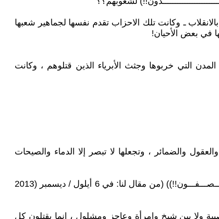
ــــــــــــــــــــدون!!) لشعوبهم؟؟
لانقلاب ـ وكانت تلك الاحزاب تقدم نفسها لجماهير شعبها
ا في بعض الأحيان!
 المدن التي خربوها وجثث الأبرياء الذين قتلوهم ، وكانت
قول والضمائر ، وتجعلها لا تبصر إلا الدماء والصيحات
جل أسم الله عن أعمالهم ، وجل وتعالى علواً كبيراً عن كل هذه الفظائع التي ترتكب باسمه العظيم .. وجــل الــلــه عــمــا يــصـــفـــون!!)) (من مقال لنا: في 6 ‏أيلول / ديسمبر (2013
صبية ولا بين شيخ وامرأة وعاجز ومشلول ، إنما يقتلون كل