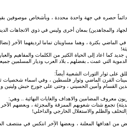
 دائماً حصره في جهة واحدة محددة ، وبأشخاص موصوفين بقيا
(الجهاد والمجاهدين) بمعان أخرى وليس في ذوي الاتجاهات الدي
ي الماضي بكثرة ، وهما مساويتان تماما لرديفهما الآخر (نضال 
ة!
جديد كما اعاد إلى الحياة الكثير من الكلمات والمفاهيم والعبارا
دموية التي عمت ـ بفضلهم ـ بلاد العرب وديار المسلمين جميعها 
ق على ثوار الثورات الشعبية أيضاً:
سينات القرن الماضي وثوار فلسطين ، وفي اسماء شخصيات ثائرة
لدين القسام وأمين الحسيني ، وحتى على جورج حبش ولينين وماو 
ريون معروف المضامين والاهداف والغايات النهائية .. وهي:
ديثة) تجمع شتات شعوبهم الممزقة والمجزئة ، وبعضهم الآخر كا
والتخلف والظلم والاستغلال الخارجي والداخلي!
 من اهدافها المعلنة ، وبعضها الآخر انتكس في منتصف الط