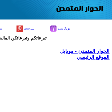
بودكاست
بنترست
تي
تبرعاتكم وتبرعاتكن المال
الحوار المتمدن - موبايل
الموقع الرئيسي