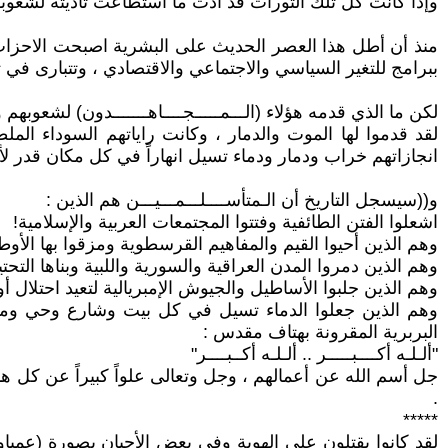
وإذا كانت كل تلك الثورات قد أدت ما استطاعت تأديته لشعوبها وللإنس
منذ أن أطل هذا العصر الحديث على البشرية اصبحت الاحزاب ال
ببرامج للتغير السياسي والاجتماعي والاقتصادي ، وتتبارى في 
لكن ما الذي قدمه هؤلاء (الـــمـــــجــــاهـــــــدون) لشعوبه
لقد قدموا لها الموت والدمار ، وكانت راياتهم السوداء المل
انجازاتهم خراب ودمار ودماء تسيل انهاراً في كل مكان قدر لأي
و((سيسجل التاريخ أن الـمتأســــلـــمـــيـــن هم الذين :
اشعلوا الفتن الطائفية وفتتوا المجتمعات العربية والإسلامية!
وهم الذين أحيوا القيم والمفاهيم القرسطوية ومزقوا بها الأوطان
وهم الذين دمروا المدن العراقية والسورية واللبية وبناها التحتي
وهم الذين جلبوا الأساطيل والجيوش الإمبريالية لتعيد احتلال أوط
وهم الذين جعلوا الدماء تسيل في كل بيت وشارع وحي ومدينة
البربرية المقرونة بهتاف مقدس :
"ألـلـه أكــــبـــــر .. ألـلـه أكــبــــر"
.
*****
لقد كانوا يقتلون على الهوية وفي بعض الأحيان بصورة (عمياو