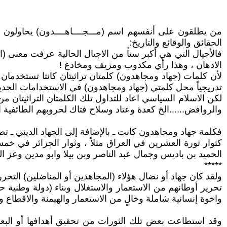
من يطلقون على أنفسهم اسم (مـــجــــاهــــدون) يحاولون
الحقائق والوقائع والتاريخ:
فالأجيال التي هي أكبر سناً من الاجيال الحالية عرفت معنى 
الاذهان ، وهذا رأي مكذوب ومزيف ومخادع !
لأن كلمات (جهاد ومجاهدون) كلمتان تراثيتان كانتا تستخدمان ف
تدريجياً محل كلمتي (جهاد ومجاهدون) في الاستخدامات الحديث
لكن الاسلام السياسي اعاد للتداول تلك الكلمتان التراثيتان من 
والروافض......الخ كعدة وعتاد وسلاح فتاك لحروبهم الطائفية ال
فكلمة جهاد ومجاهدون كانت ـ بالإضافة إلى الجهاد الديني ـ تطل
كثوار ثورة العشرين في العراق مثلاً ، وثوار الجزائر في خم
الحميد بن باديس وجمال عبد الناصر وبن بيلا وابو مدين وعز ا
*****
ولقد كان جهاد أو نضال هؤلاء (المجاهدين أو المناضلين) التحر
تحرير أوطانهم من الاستعمار والاستغلال وبناء (دولة وطنية ح
واخوة إنسانية شاملة وخالٍ من الاستعمار والهيمنة والاقطاع 
وقد استطاعت بعض تلك الثورات من تحقيق أهدافها أو البعض