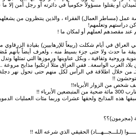
الميدان أو يقتلوا مسؤولاً حكومياً في دائرته أو رجل أمن إلا 
يقة ما حدث ولا حتى جزء بسيط منه ، ولعرف أيضاً بأنهم مُصَم
ية وروحية وثقافية ، وبكل عناوينها ورموزها التي تمثلها وتدل ع
 العرب الواسعة.. ففي العراق مثلاً ارتكبوا مذابح مروعة ... 
 مذبحة سبايكر: لــ 1700 طالب من الطلاب العزل ـ 2014ـ من خلال اطلاقة في الرأس لكل
متوحشون !!
ــــة (مجرمون)؟؟
ـــــوا (لـلـــجـــهـــاد) الحقيقي الذي شرعه الله !!