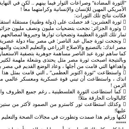
"الثورة المضادة" وصراعات الثوار فيما بينهم .. لكن في النهاي
الأمريكي المهين للإنسان والإنسانية وكرامتهما معاً !
فكانت نتائج تلك الثورات:
 ثورة العشرين: قد حصلت على (دولة وطنية) مستقلة استقلالاً شكلياً ، نخرها ونحرها الاستبداد والظلم والفساد فيما بعد!
 وثورة الجزائر: نجحت بتضحيات مليون ونصف مليون جزائري
ثمار تلك الثورة العظيمة وتضحيات ثوارها وجيروها لمصالحه
 ونجحت ثورة جمال عبد الناصر: في مصر ببناء دولة عصرية من
مصر انذك: بالتصنيع والاصلاح الزراعي والتعليم الحديث والمه
كما ساهم ثورة عبد الناصر مساهمة جوهرية بتصفية الاستعمار 
وبالنتيجة اصبحت ثورة مصر مثل يحتذى وشعلة ملهمة لكثير من
واهدافها التي قامت من أجلها ، وعاد الوضع القديم في مصر بأ
انذك ، واستطاعت أن تبني قوة عسكرية ومعسكر عالمي معادل
الزمن !
 كما استطاعت الثورة الفلسطينية ـ رغم جميع الظروف وال
كالبالونات الحارقة مثلاً!
 وكذلك استطاعت ثور كاسترو من الصمود لأكثر من ستين عاما
عليها!
لكنها ورغم هذا صمدت وتطورت في مجالات الصحة والتعليم ومجال
*****