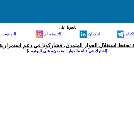
تابعونا على:
لكرام
لينكدإن
الانستغرام
اليوتيوب
ية تحفظ استقلال الحوار المتمدن، فشاركونا في دعم استمرارية 
[اشترك في قناة ‫«الحوار المتمدن» على اليوتيوب]