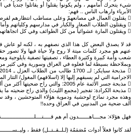
شيء يتحرك أمامهم ، ولم يكونوا يقتلوا أو يقاتلوا جندياً في 
الأبرياء وارهاب الناس .. فهم:
 يقتلون العمال في مصانعهمّ وعلى مساطب انتظارهم لفرصة عمل (مساطر العمال) الفقراء ، والذين ينتظرون من يشغلهم لكي يجلبوا لقمة غذاء لعوائلهم !
 ويقتلون الطلاب الصغار والكبار في مدارسهم وكلياتهم وأماكن دراستهم وتعلمهم!
 ويقتلون المارة عشوائياً من كل الطوائف وفي كل اتجاهاتهم عند مقصدهم لعملهم أو لمكان ما !
عنهم هو مجرد كلمات ميتة لا روح ولا حياة فيها ولا تصور حق
شعب وأمة كبيرة وكثيرة العطاء ، تصفيتها تصفية بايلوجية ومعنو
وبملاحظة بسيطة لما فعلوه في العراق وسورية وفي كثير من بلاد
الاجرامية التي لم يسبقهم إليها إلا (اسلافهم) المغول/ التتار ال
 مذبحة جسر الأئمة عام 2005: والتي راح ضحيتها أكثر من ألف شخص من الزوار الأبرياء!!
 مذبحة الكرادة: تفجير (مجمع الليث) والذي راح ضحيته ما يقارب 300 مائة ضحية من المتبضعين الأبرياء !!
ألف ضحية من المدنيين في العراق وحده!!
فهل هؤلاء: مجــــاهـــــــدون أم هم قـــــتــــلــــــــــــــــــ
لقد كانوا فعلاً أدوات مُصَمَمُة (لـلــقــتــل) فقط ، وليــســــــــ