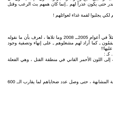
ما ندر حتى يكون عذراً لهم ..إنما كان همهم بث الرعب وقتل
قد لا يصدق البعض كل هذا الذي نصفهم به ، لكنه لو عاش في العراق في أيام شكلت (ربيعاً للإرهابيين) بقيادة الزرقاوي مثلاً في أعوام 2005ــ 2008 وما تلاها ، لعرف بأن ما نقوله
َمُون ـ كما أراد لهم مشغلوهم ـ على إنهاء وتصفية وجود
ليها!!
كـ :
 منهم حتى تحول نهر دجلة إلى اللون الأحمر القاني في منطقة القتل ، وهي الفعلة
وهذه مجرد نماذج لوحشية ودموية هؤلاء المتوحشين ، وقد سبقها هذه المذابح ولحقها عشرات وربما مئات العمليات الدموية المشابهة ، حتى وصل عدد ضحاياهم لما يقارب الــ 600