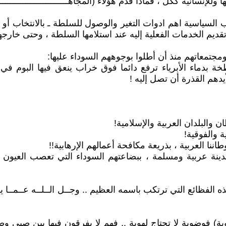
انية ككل ، فماذا قدم هؤلاء (المجاهــــــــــــــــــــــــــــــ
سياسية اهم ادوات التغير والوصول للسلطة ـ بالانتخاب أو با
تقديم الخدمات الفعلية إليه عند استلامها السلطة ، وحتى خارجه
م ومجتمعاتهم منذ أن أطلوا بوجوههم السوداء عليها:
طخة بدماء الأبرياء ترفع دائما فوق خراب ينعق فيها البوم في
دهم القذرة أن تصل إليه !
 والبلدان العربية والإسلامية!
ة والفوقية!
اننا العربية ، بذريعة مكافحة أعمالهم الإرهابية!!
 عربية ومسلمة ، ببضاعتهم السوداء التي تعصب العيون والع
ية) فوضوية لا تحتاج لهوية .. فهم لا يفرقون فيها بين صبي و