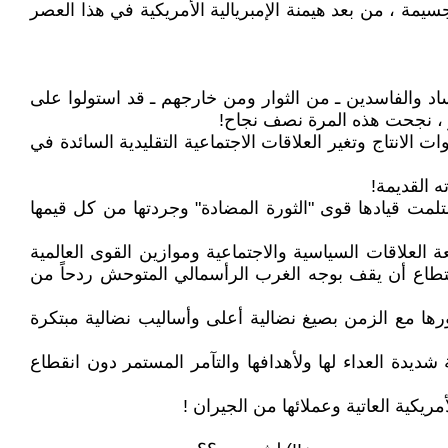
جسيمة ، من بعد هيمنة الإمبريالية الأمريكية في هذا العصر
د والفاسدين ـ من الثوار ومن خارجهم ـ قد استولوا على
ر ، نجحت هذه المرة نصف نجاح!
الانتاج وتغير العلاقات الاجتماعية التقليدية السائدة في
 القديمة!
لمت قيادها قوى "الثورة المضادة" وجردتها من كل قيمها
 بقيادة (فلاديمير لينين) من تغير طبيعة العلاقات السياسية والاجتماعية وموازين القوى العالمية
ستطاع أن يقف بوجه الغرب الرأسمالي المتوحش ردحاً من
رها مع الزمن بصيغ نضالية أعلى وأساليب نضالية مبتكرة
شديدة العداء لها ولأهدافها والتآمر المستمر دون انقطاع
يكية العاتية وعملائها من الجيران !