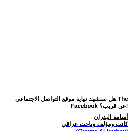
هل سنشهد نهاية موقع التواصل الاجتماعي The
Facebook عن قريب؟!
أسامة البدران
كاتب ومؤلف وباحث عراقي
(Osama Al.badran)