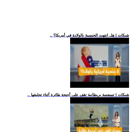
.. شبكات | هل انتهت الجنسية بالولادة في أمريكا؟
.. شبكات | تسعينية بريطانية تقف على أجنحة طائرة أثناء تحليقها