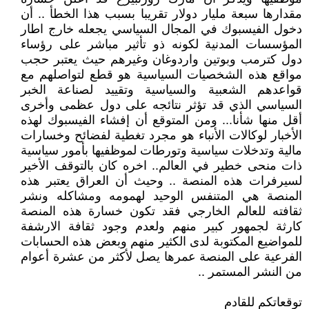
مقدارها سبعة مليار دولار تقريبا بسبب هذا الخطأ .. أن
دخول الفيسبوك في المجال السياسي يجعله خارج اطار
المؤسسات المدنية لكونه ذو تأثير مباشر على رؤساء
دول كترمب وبوتين واردوغان وغيرهم حيث يعتبر حجب
مواقع هذه الشخصيات السياسية هو قطع لتواصلهم مع
قواعدهم الشعبية والسياسية وتقييد لصناعة الخبر
السياسي الذي قد تؤثر نتائجه على دول عظمى وأخرى
أقل منها شأنا... ومن المتوقع أن إفشاء الفيسبوك لهذه
الأخبار لوكالات الأنباء هو مجرد تغطية لفضائح وخسارات
مالية وتدخلات سياسية وتورطات لموظفيها بأمور سياسية
ذات منحى خطير في العالم.. اخره كان بالتوقف الأخير
لسيرفرات هذه المنصة .. وحيث أن العراق يعتبر هذه
المنصة هي المتنفس الوحيد لهمومه ومشاكله ونشر
ثقافته للعالم الخارجي فقد تكون خسارة هذه المنصة
كارثة لجمهور كبير منهم ولعدم وجود ثقافة الارشفة
للمواضيع المكتوبة لدى الكثير منهم وبعض هذه الحسابات
الفرعية على المنصة عمرها يصل لأكثر من عشرة أعوام
من النشر المستمر ..
توقعاتكم للقادم