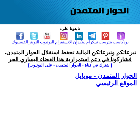
تابعونا على:
بودكاست
بنترست
تيلكرام
لينكدإن
الانستغرام
اليوتيوب
التويتر
الفيسبوك
تبرعاتكم وتبرعاتكن المالية تحفظ استقلال الحوار المتمدن،
فشاركونا في دعم استمرارية هذا الفضاء اليساري الحر
[اشترك في قناة ‫«الحوار المتمدن» على اليوتيوب]
الحوار المتمدن - موبايل
الموقع الرئيسي