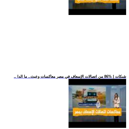
.. شبكات | %86 من اتصالات الإسعاف في مصر معاكسات وعبث.. ما الدا