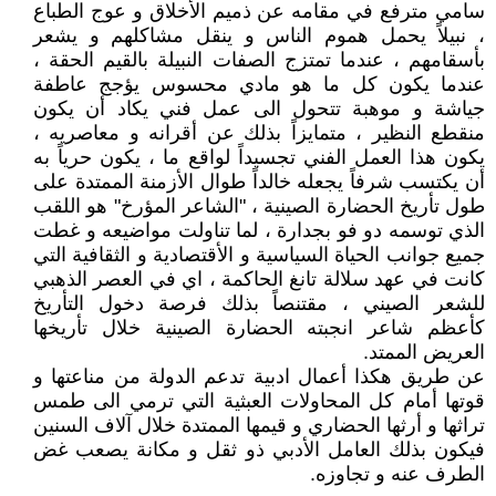
سامي مترفع في مقامه عن ذميم الأخلاق و عوج الطباع
، نبيلاً يحمل هموم الناس و ينقل مشاكلهم و يشعر
بأسقامهم ، عندما تمتزج الصفات النبيلة بالقيم الحقة ،
عندما يكون كل ما هو مادي محسوس يؤجج عاطفة
جياشة و موهبة تتحول الى عمل فني يكاد أن يكون
منقطع النظير ، متمايزاً بذلك عن أقرانه و معاصريه ،
يكون هذا العمل الفني تجسيداً لواقع ما ، يكون حرياً به
أن يكتسب شرفاً يجعله خالداً طوال الأزمنة الممتدة على
طول تأريخ الحضارة الصينية ، "الشاعر المؤرخ" هو اللقب
الذي توسمه دو فو بجدارة ، لما تناولت مواضيعه و غطت
جميع جوانب الحياة السياسية و الأقتصادية و الثقافية التي
كانت في عهد سلالة تانغ الحاكمة ، اي في العصر الذهبي
للشعر الصيني ، مقتنصاً بذلك فرصة دخول التأريخ
كأعظم شاعر انجبته الحضارة الصينية خلال تأريخها
العريض الممتد.
عن طريق هكذا أعمال ادبية تدعم الدولة من مناعتها و
قوتها أمام كل المحاولات العبثية التي ترمي الى طمس
تراثها و أرثها الحضاري و قيمها الممتدة خلال آلاف السنين
فيكون بذلك العامل الأدبي ذو ثقل و مكانة يصعب غض
الطرف عنه و تجاوزه.