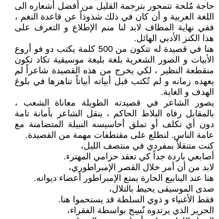
حاجة مٌلحة تتمحور بترجمة القليل من أفضل أشعاره الى
اللغة العربية و أن كان في ذلك شذوذاً عن قاعدة النغم ،
ففي نهاية المطاف لابد لنا منم الإطلاع و التعرف على
هذا الكنز الأدبي الهائل.
هنا في قصيدة له تتكون من 500 كلمة يكتب دو فو أروع
الأبيات و الصور الشعرية بلغة بليغة موسيقية تكاد تكون
منقطعة النظير ، لكي يخرج من هذه القصيدة شاعراً لم
يعهده زمانه و لم تٌكتب قبل أبياته أبياتاً تناهزها في بلوغ
الهدف و الغاية.
يصور الشاعر في قصيدته الطويلة معاناة الشعب ،
بالمقابل رفاه البلاط الحاكم ، ينقل الشاعر بأمانة تامة
دون أي تكلف أو تملق أحاسيسه النبيلة المتضامنة مع
عامة الناس. لنطلع على مقتطفات مهمة من القصيدة.
كنت متنقلاً بمفردي في منتصف الليل،
أصابعي باردة جداً كي تعقد حزامي المهترء.
لابد من أن أمر خلال القصر الإمبراطوري،
هنا عند الينابيع الحارة يمتع الإمبراطور أعضاء ديوانه.
صدى الموسيقى يحيط بالتلال،
فقط الأغنياء و ذوي السلطة قد يستحموا هنا.
الحرير الذي يرتدوه نٌسِج بواسطة الفقراء،