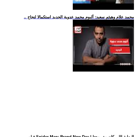
.. محمد علام وهيثم سعيد: ألبوم محمد عدوية الجديد استكمالا لنجاح
.. فيلم Spider-Man: Brand New Day | البداية اللي كان بيتر محتا