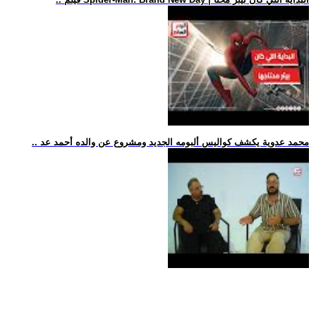
.. محمد عدوية يكشف كواليس ألبومه الجديد ومشروع عن والده أحمد عد