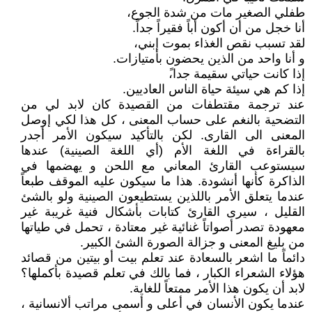
طفلي الصغير مات من شدة الجوع،
أنا خجل من أن أكون أباً فقيراً جداً.
لقد تسبب نقص الغذاء بموت إبني،
و أنا واحد من الذين يحضون بأمتيازات.
إذا كانت حياتي سقيمة جدا،ً
إذا كم هي سيئة حياة الناس العاديين.
عند ترجمة مقتطفات من القصيدة كان لابد لي من
التضحية بالنغم على حساب المعنى ، كل هذا لكي إوصل
المعنى الى القارى. لكن بالتأكيد سيكون الأمر أجدر
بالقراءة في اللغة الأم (أي اللغة الصينية) عندها
سيستوعب القارئ المعاني مع اللحن و يهضمها في
الذاكرة كأنها أنشودة. هذا ما سيكون عليه الموقف طبعاً
عندما يتعلق الأمر باللذين يستطيعون الصينية ولو بالشئ
القليل ، سيرى القارئ كتابات بأشكال فنية غريبة غير
معهودة تصدر أصواتاً غنائية غير معتادة ، تحمل في طياتها
من بليغ المعنى و جزالة الصورة الشئ الكبير.
دائماً ما اشعر بالسعادة عند تعلم بيت أو بيتين من قصائد
هؤلاء الشعراء الكبار ، فما بالك في تعلم قصيدة بأكملها؟
لابد أن يكون هذا الأمر ممتعاً للغاية.
عندما يكون الأنسان في أعلى و أسمى مراتب ألانسانية ،