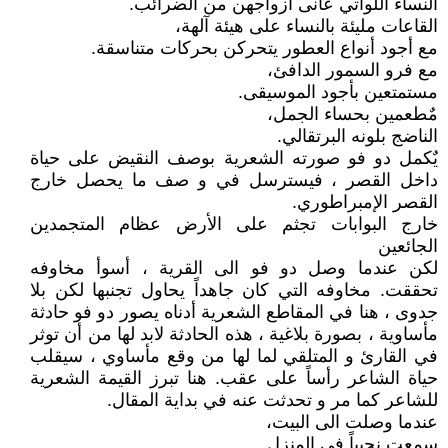
النساء اللواتي عانى أزواجهن من الضرائب.
القاعات مليئة بالنساء على هيئة آلهة،
مع أجود أنواع العطور يتحركن بحركات متناسقة.
مع فرو السمور الدافئ،
مستمتعين بأجود الموسيقى.
مٌطعمين بحساء الجمل،
الناضج بلونه البرتقالي.
يٌكمل دو فو صورته الشعرية بوصف النقيض على حياة
داخل القصر ، فيسترسل في و صف ما يحصل خارج
القصر الإمبراطوري.
خارج البوابات تجثم على الأرض عظام المتجمدين
الجائعين
لكن عندما وصل دو فو الى القرية ، أسوأ مخاوفه
تحققت. مخاوفه التي كان جاهداً يحاول تجنبها لكن بلا
جدوى ، هنا في المقاطع الشعرية أدناه يصور دو فو حادثة
مأساوية ، بصورة بلاغية ، هذه الحادثة لابد لها من أن توثر
في القارئ و المتلقي لما لها من وقع مأساوي ، سيقلب
حياة الشاعر رأساً على عقب. هنا تبرز القيمة الشعرية
للشاعر كما مر و تحدثت عنه في بداية المقال.
عندما وصلت الى البيت،
سمعت نحيباً في المنزل.