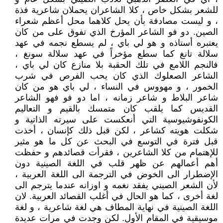
للشعر بشكل خاص ، كلا الشاعران يحملان شاعرية فذة
، و ليست مصادفة بأن يحل كلاهما محل أعظم شعراء
الصين. دو فو الشاعر المؤرخ الذي تفوق على من كان
يعتبره أستاذه و هو لي باي ، لم يسطع نجمه في عهد
سلالة تانغ كما سطع مؤخراً في عهد سلالة سونغ ،
فالنجم اللامع في تلك الحقبة بلا منازع كان لي باي ،
الشاعر الصعلوك الذي كان يحب الفرص في شرب
الخمور ، و مهووس في النساء ، لي باي هو من كان
شاعر البلاط و شاعر زمانه ، اما دو فو فهو الشاعر
القديس كما يلقب كان متمسك بالقيم و التعاليم
الكونفوشيوسية التي أنعكست على سيرته الذاتية و
شكلت هويته كشاعر ، لكن قبل ذلك كإنسان ، أخذت
قبل فترة في التوسع في البحث عن كل ما هو مثير
للإهتمام من كلا الشاعرين ، فقرأت قصائدهم و حفظت
أهم أعمالهم عن ظهر قلب في اللغة الصينية دون
الإضطرار الى الخوض في الترجمة الى اللغة العربية ،
لأن الشعر الصيني يفقد نغمه و اوزانه عندما يترجم الى
لغة أخرى ، كما هو الحال في أغلب القصائد العربية. لان
اللغة الصينية في نهاية المطاف هي لغة شاعرية ، و لغة
موسيقية في المقام الأول. لكن وجدت في مرات عديدة