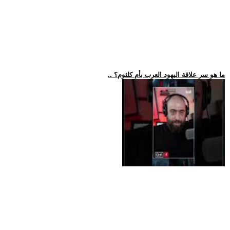
.. ما هو سر علاقة اليهود العرب بأم كلثوم؟