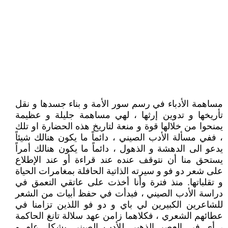
مساهمة الأدباء في رسم سور الأمة و بناء جسدها و نقل
تأريخها و تدوين إرثها ، لهي مساهمة جليلة و عظيمة
يمنحوا من خلالها قوة و منعة لتاريخ هذه الحضارة او تلك
، ففي مسألة الأدب الصيني ، دائماً ما يكون هنالك شيئاً
يدعو الى الدهشة و الذهول ، دائماً ما يكون هنالك أمراً
يستحق منا أن نتوقف عنده عند قراءة أو عند الإطلاع
على شعر دو فو و سيرته الذاتية الحافلة بمغامرات الحياة
و تقلباتها. منذ فترة وأنا أخذت على عاتقي التعمق في
دراسة الأدب الصيني ، فبدأت في حفظ أبيات من الشعر
للشاعرين الكبيرين لي باي و دو فو اللذين تزامنا في
عطائهم الشعري ، فكلاهما زامن عهد سلالة تانغ الحاكمة
، أي في العصر الذهبي للأدب الصيني بشكل عام و