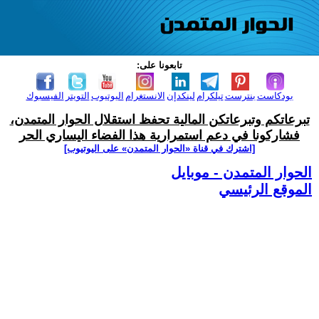
تابعونا على:
بودكاست
بنترست
تيلكرام
لينكدإن
الانستغرام
اليوتيوب
التويتر
الفيسبوك
تبرعاتكم وتبرعاتكن المالية تحفظ استقلال الحوار المتمدن،
فشاركونا في دعم استمرارية هذا الفضاء اليساري الحر
[اشترك في قناة ‫«الحوار المتمدن» على اليوتيوب]
الحوار المتمدن - موبايل
الموقع الرئيسي