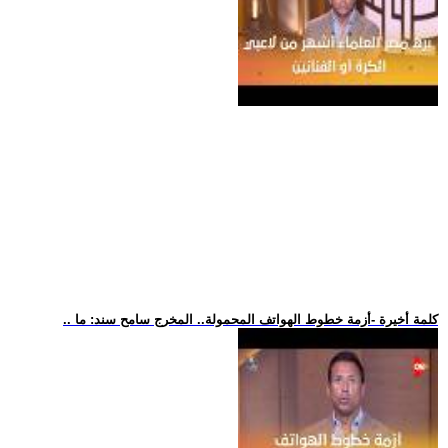
.. كلمة أخيرة -أزمة خطوط الهواتف المحمولة.. المخرج سامح سند: ما