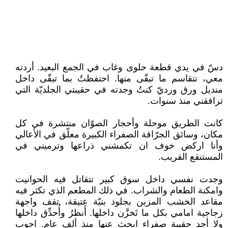
دسّ في يدي قطعة حلوى وغاب في الجمع البعيد. أردته
معي، نتقاسم ما تبقّى منها. احتفظتُ بما تبقّى داخل
منديل ورق ورديّ كنتُ وجدته في حقيبتي الجلديّة التي
ترافقني منذ سنوات.
كانت الطريق موحلة وأحجار الصوّان منتشرة في كل
مكان، وسائق الجرّافة الصفراء الكبيرة معلّق في الأعالي
وأنا اركض خوف ان تكمشني ذراعها وترميني في
المستنقع القريب.
وجدت نفسي داخل سوق كبير تتقاتل فيه الحوانيت
وامكنة الطعام والشراب. في ذلك المطعم الذي تكثر فيه
مقاعد الخشب المزين بجلود بنيّة عتيقة، تقف واجهة
زجاجية امامي بكل ما تَخزَّن داخلها. أَنظرُ وأُحدِّق داخلها
ولا أجد حقيبة صفراء ابحث عنها منذ ألف عام. اجوب