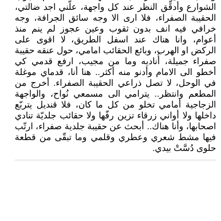
الشوارع وأدقِّق النظر عند كل واجهة، علّني اجد ضالتي،
الحقيبة الصفراء، فلا ارى الا وجه سائق الجرافة، وجه
خرافي فيه انف بدون ثقوب وعين عجوز لم ينم منذ
أعوام، وانا هناك عند اسفل الطريق، لا اقوى على
الركض او الهرب، وبائع الحقائب امامي، حول عنقه حقيبة
صفراء جميلة، أُناديه وما من مجيب، ارفع قدمي كي
أخطو الى الامام وأدنو منه أكثر.. هنا أنا، قدماي موغلة
في الوحل، لا تصل ذراعي الحقيبة الصفراء. أخرج من
المطعم وانتظر.. يترامي الى مسمعي نُواح، والواجهة
الزجاجية أمامي تخلو من كل ما كان، فلا قنديل يتربّع
داخلها ولا أواني زرقاء تزين رفّها ولا حقائب جلديّة تنادي
اصحابها، وأنا هناك.. أبحث عن حقيبة جلدية صفراء، ارتّب
فيها مشط شعري وعطري وقلمي وما تبقّى من قطعة
حلوى دُسَّتْ بيدي.