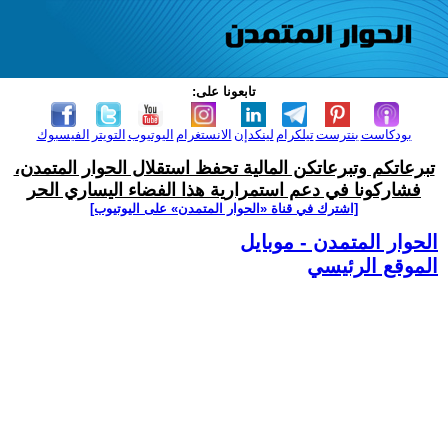
تابعونا على:
بودكاست
بنترست
تيلكرام
لينكدإن
الانستغرام
اليوتيوب
التويتر
الفيسبوك
تبرعاتكم وتبرعاتكن المالية تحفظ استقلال الحوار المتمدن،
فشاركونا في دعم استمرارية هذا الفضاء اليساري الحر
[اشترك في قناة ‫«الحوار المتمدن» على اليوتيوب]
الحوار المتمدن - موبايل
الموقع الرئيسي