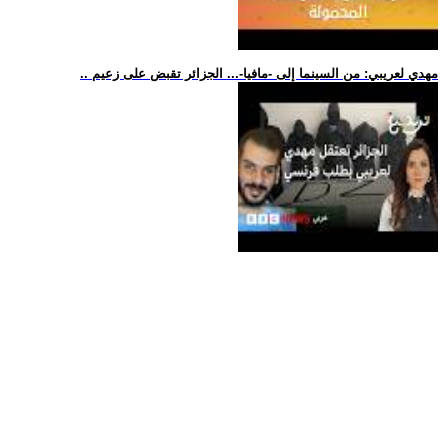
.. مهدي لعريبي: من السينما إلى -مافيا-... الجزائر تقبض على زعيم