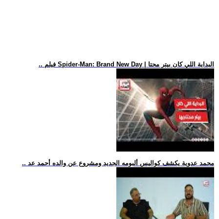
.. فيلم Spider-Man: Brand New Day | البداية اللي كان بيتر محتا
.. محمد عدوية يكشف كواليس ألبومه الجديد ومشروع عن والده أحمد عد