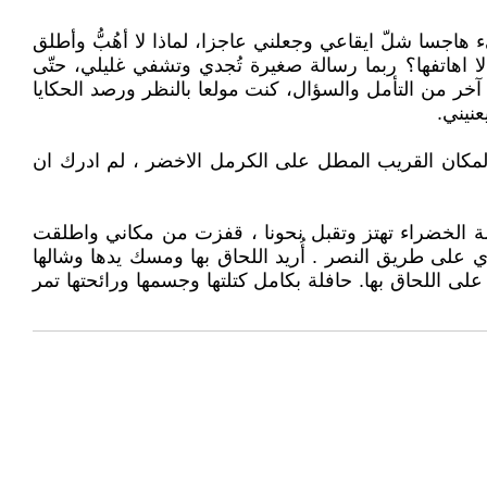
جسا شلّ ايقاعي وجعلني عاجزا، لماذا لا أهُبُّ وأطلق
لا اهاتفها؟ ربما رسالة صغيرة تُجدي وتشفي غليلي، حتّى
آخر من التأمل والسؤال، كنت مولعا بالنظر ورصد الحكايا
نيني.
 المكان القريب المطل على الكرمل الاخضر ، لم ادرك ان
فلة الخضراء تهتز وتقبل نحونا ، قفزت من مكاني واطلقت
على طريق النصر . أُريد اللحاق بها ومسك يدها وشالها
لى اللحاق بها. حافلة بكامل كتلتها وجسمها ورائحتها تمر