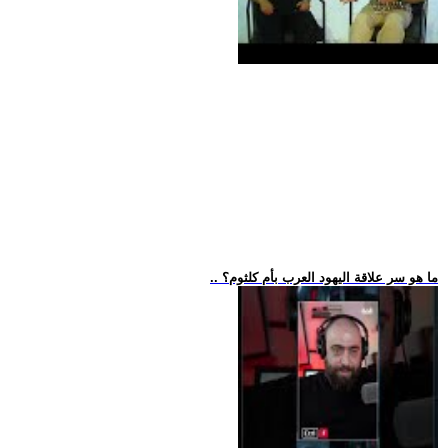
.. ما هو سر علاقة اليهود العرب بأم كلثوم؟