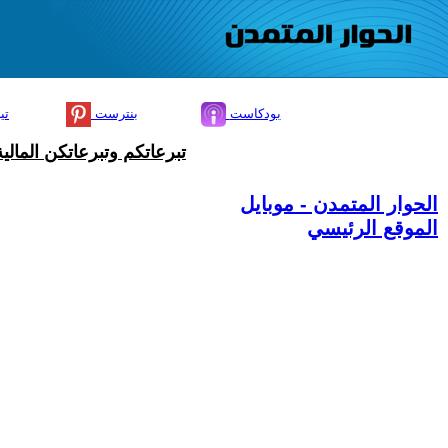
بودكاست
بنترست
تي
تبرعاتكم وتبرعاتكن المال
الحوار المتمدن - موبايل
الموقع الرئيسي