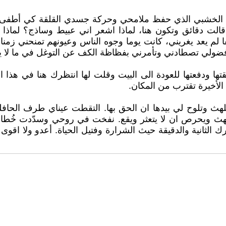
د الخشبي الذي حفظ ملامحي وحركة جسدي القلقة كي أطفىء ها
 قالت دقائق وتكون هنا، لماذا اشعر اني عبيط وساذج؟ لماذا 
لم يعد يغريني، كانت يوما وجوه الناس وعيونهم تمنحني زمنا 
ضولي تصطادني وتأمرني بفظاظة الكف عن التوغل في ما لا يع
قتها ودفعتها للعودة الى البيت وقلت لها انتظرك هنا في هذا
 الأخيرة تقترب من المكان.
 تلهث وتلوح لي بيدها ان الحق بها. التقطت عيناي طرف الحا
لهث ويحرص ان لا يتعثر ويقع. نفخت في روحي وسدّدت خُطاي 
لثانية والدقيقة حيث الشرارة وفتيل الحياة. أعدو ولا اقوى ع