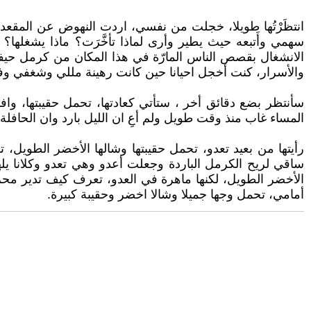
انتظَرْتُها طويلا، خجلت من نفسي، اردت النهوض عن المقع
سهمي وأَتبعه حيث يطير وأرى لماذا تأخَّرَت؟ ماذا يشغلها؟
الانشغال بقصص الناس المارّة في هذا المكان من كرمل حيفا 
والأسرار، كنت أخجل احيانا حين كانت رهينة مللي وشغفي وف
سأنتظر بضع دقائق أخر ، ستأتي كعادتها، تحمل حقيبتها، واف
المساء غاب منذ وقت طويل ولم أعِ ان الليل بارد وان الحافلة
رأيتها من بعيد تعدو، تحمل حقيبتها وشالها الأخضر الطويل،
ساقي لريح الكرمل الباردة وجعلت أعدو وهي تعدو وكلانا ي
الأخضر الطويل، لكنها ماهرة في العدو، تعرف كيف تدير محرك ا
أمامي، تحمل وجها جميلا وشالا اخضر وحقيبة كبيرة.