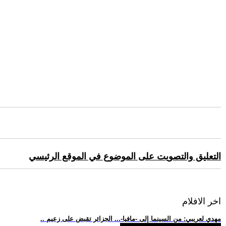
التعليق والتصويت على الموضوع في الموقع الرئيسي
اخر الافلام
.. مهدي لعريبي: من السينما إلى -مافيا-... الجزائر تقبض على زعيم