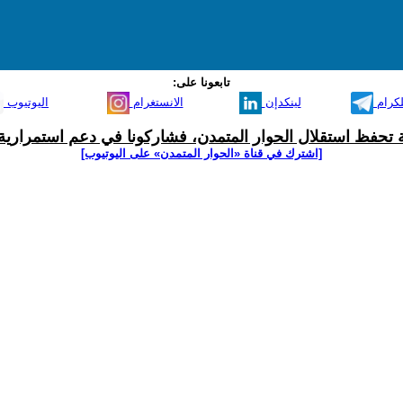
تابعونا على:
لكرام
لينكدإن
الانستغرام
اليوتيوب
ية تحفظ استقلال الحوار المتمدن، فشاركونا في دعم استمرارية 
[اشترك في قناة ‫«الحوار المتمدن» على اليوتيوب]