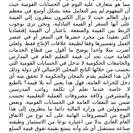
مما هو متعارف عليه اليوم في الحسابات القومية حيث
أن المفهوم لم يتم التعامل معه بشكل أوسع في معظم
دول العالم حيث لا يزال الكثيرون ينظرون إلي القيمة
على أنها السعر أو القيمة التبادلية، ونحن نرى بوجوب
الربط بين القيمة والمنفعة. باعتبار أن القيمة إقتصاديا
أكثر تعقيدا من مجرد حصرها في السعر أو في عنصر
العمل وتفسيرها وفقا لطبيعة علاقات الإنتاج فقط. ولعلي
أضرب مثلا واحدا يوضح ما أقول من قطاع الخدمات
العامة حيث نجد أن قيمة التعليم العام في المدارس
والجامعات الحكومية لا تدخل في الحسابات القومية التي
نحسب من خلالها الناتج المحلي الإجمالي لأي دولة وذلك
لأن هذا التعليم يقدم بالمجان والحكومة لا تحقق منه أي
دخل للخزانة العامة، فهل هذا يعني أنه بلا قيمة؟ ‏بالطبع
لا. خاصة عندما نعلم أن تكلفة رواتب المدرسين
والمشرفين وكافة مصروفات العملية التعليمية تحسب
ضمن بند النفقات العامة في الحسابات القومية. وبعض
المسؤولين في وزارة المالية دائما ما ينظرون إلى هذا
النوع من المصروفات الهامة على أنه نوع من الانفاق
العام العادي بدلا من اعتباره نوعا من الاستثمار وظيفته
صناعة مستقبل أي بلد وأنه يتمتع بقيمة تفوق قيمة السلع