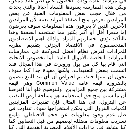
في مزادات عامة وذلك للحصول على أكبر عائد ممكن،
ولكن هذه الممارسة يسودها الفساد أحيانا والذي يحدث
من خلال حجب بعض المعلومات الفنية عن بعض
المزايدين بغرض منح الصفقة لمزايد بعينه لأن المزايدين
الآخرين الذين لا يعرفون هذه المعلومات سوف يعرضون
إما سعرا أقل أو أكبر بكثير مما تستحقه الصفقة وهذا
بالتأكيد يؤدي لخسارتهم المزاد. ولذلك اهتم الاقتصاديون
المتخصصون في الاقتصاد الجزئي بتقديم نظرية
للمزادات لفرض نظام أفضل للحوكمة في ممارسات
المزادات الخاصة بالأموال العامة. أما بخصوص الأبحاث
التي قام بها كل من بول وروبرت في هذا المجال فقد
اتسمت ببعض التعقيدات، ولكنها مفيدة جدا كما سوف
نحول ان نبينها حيث تم افتراض أن أي بند للبيع يتضمن
بالضرورة قيمة عامة Common Value وهي قيمة
مشتركة بين جميع المزايدين، وللتوضيح فلو أننا أفترضنا
أن ما سيتم منح حق استخدامه هو مساحة أرض للتنقيب
عن البترول، في هذا المثال فإن تقديرات المزايدين
لكميات البترول التي يمكن استخراجها سوف تتفاوت في
ظل عدم وجود معلومات عن حجم الاحتياطي. ولمنع
تسريب معلومات مضللة لبعضهم من قبل النصابين كما
كنا نشاهد في مزادات الأفلام المصرية القديمة التي كنا