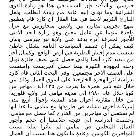
جيرسي! وبالتأكيد فإن السبب في هذا هو زيادة القوى
الشرائية وما تؤدي إليه عادة من زيادة الطلب. ولعل
القارئ الكريم لاحظ في هذا المثال إن كارد قام بتطبيق
منهج تجريبي مقارن بين ولايتين متجاورتين مع عزل
واحدة منهما عن عامل معين وهو زيارة الحد الأدنى
للأجور لمعرفة أثره بدقة على ولاية نيو جيرسي وبيان
كيف يمكن أن تصمم السياسات العامة بشكل خاطئ
بسسب عدم إختبار النظرية في أرض الواقع. وكمثال آخر
من ديفيد كارد أيضا والذي حصل على نصف جائزة نوبل
وحده لجهوده الكبيرة بينما حصل أنجريست وإمبنست
على النصف الآخر مجتمعين. وفي البحث الثاني قام كارد
بدراسة أثر الهجرة الخارجية على أسوق العمل وذلك من
خلال تتبع تأثير هجرة ما يقرب من ١٢٥ ألف مهاجر من
كوبا خلال عام ١٩٨٠ إلى مدينة ميامي في ولاية فلوريدا
من خلال مقارنة أحوال هذه المدينة بإحوال أربع مدن
إمريكية أخرى تتشابه في ظروفها مع ميامي ما عدا أنها
لم تستقبل أي مهاجرين من الخارج كما حصل مع ميامي.
وخلصت الدراسة إلى نتيجة خلاصتها أن حجم وأجور
العمال المحليين في ميامي لم يتأثرا سلبا بسبب
المهاجرين الكوبيين. وعادة ما يكون هذا بسبب أن العمال