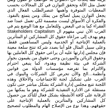
تعمل مثل الآلة وتحقق التوازن في كل المجالات بحسب
المعطيات المتوفرة وأهمها عنصرالطلب الفعال الذي
يجعل التوازن يميل لصالح من يملك ومن يتمتع بالنفوذ.
‏والفكرة أن الأسواق ليست مصممة لكي تعمل عمدا ضد
الفقراء كما يدعي البعض. وللتعامل مع هذا الوضع يتم في
الغرب الآن تبني مفهوم ال Stakeholders Capitalism
‏وهو يهدف إلى مراعاة حقوق كل المشاركين او المتأثرين
بالعملية الإنتاجية أو الخدمية وليس المساهمين فقط.
وعلى سبيل المثال فلو أننا بصدد شركة تنتج سلعة معينة
فإن مجلس إدارتها عليه أن يراعى حقوق كل العاملين بها
وحقوق الزبائن والموردين وحتى حقوق من يقيمون بجوار
الشركة في بيئة نظيفة وهدوء، ‏كما ينبغي احترام
والالتزام بما تفرضه مؤسسات الدولة من قوانين
وأنظمة…الخ والآن تحرص كل الشركات والبنوك في
الغرب على تشكيل لجنة للاجتماعيات والأخلاق وهذه
اللجنة تتبع مجلس إدارة الشركة بشكل مباشر حتى تكون
مستقلة ‏عن الادارة التنفيذية للشركة وهو ما يمكنها من
الرقابة على كافة الأنشطة بشكل فعال للتأكد من حصول
كل المشاركين والمتأثرين بالعملية الإنتاجية على
حقوقهم، وهذا نوع من الإصلاح الهام والمطلوب لتصحيح