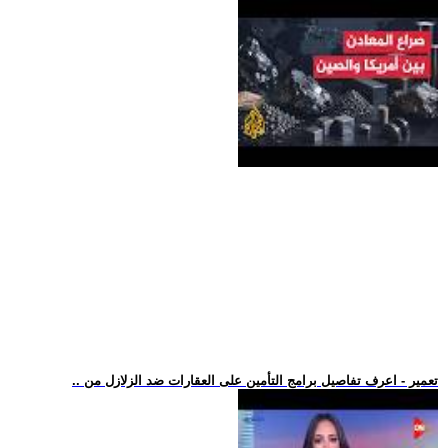
.. تعمير - اعرف تفاصيل برامج التأمين على العقارات ضد الزلازل من