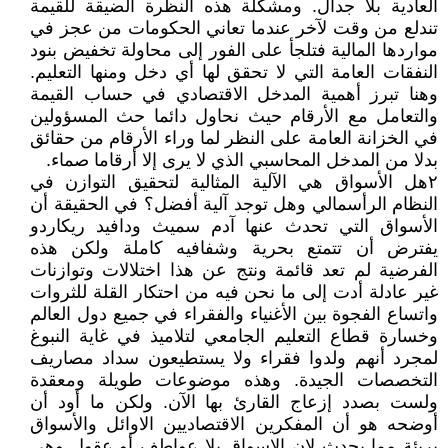
العادية بلا جدال. ومشكلة هذه النظرة الضيقة للقيمة
تندلع من وقت لآخر عندما تعاني الحكومات من عجز في
مواردها المالية فتلجأ على الفور إلى محاولة تخفيض بنود
النفقات العامة التي لا تحقق لها أي دخل ومنها التعليم.
وهنا تبرز أهمية المدخل الاقتصادي في حساب القيمة
والتعامل مع الأرقام حيث نحاول دائما حث المسؤولين
في الخزانة العامة على النظر لما وراء الأرقام من حقائق
بدلا من المدخل المحاسبي الذي لا يرى إلا أرقاما صماء.
٢هل ‏الأسواق هي الآلية المثالية لتحقيق التوازن في
النظام الرأسمالي وهل توجد آلية أفضل؟ في الحقيقة أن
الأسواق التي تحدث عنها آدم سميث ودافيد ريكاردو
يفترض أن تتمتع بحرية وشفافيه كاملة ولكن هذه
الفرضية لم تعد قائمة ونتج عن هذا اختلالات وتوازنات
غير عادلة أدت إلى ما نحن فيه من احتكار القلة للثروات
واتساع الفجوة بين الأغنياء والفقراء في جميع دول العالم
وخسارة قطاع التعليم الجامعي لتلاميذ في غاية النبوغ
لمجرد أنهم ولدوا فقراء ولا يستطيعون سداد مصاريف
التخصصات الجيدة. وهذه موضوعات طويلة ومعقدة
ولست بصدد إزعاج القارئ بها الآن. ولكن ما أود أن
أوضحه هو أن المفكرين الاقتصاديين الاوائل والأسواق
بريئة مما يحدث لان الاسواق بلا عواطف أو عقول وهي