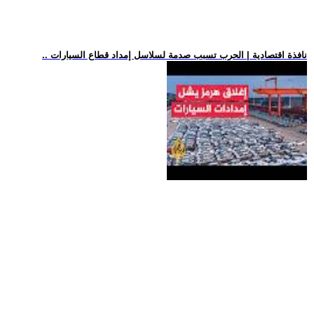
.. نافذة اقتصادية | الحرب تسبب صدمة لسلاسل إمداد قطاع السيارات