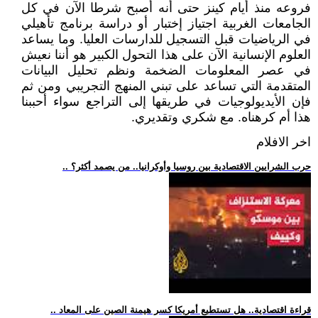
فروعه منذ أيام كينز حتى أنه أصبح شرطا الآن في كل
الجامعات الغربية اجتياز إختبار أو دراسة برنامج تأهيلي
في الرياضيات قبل التسجيل للدارسات العليا. وما يساعد
العلوم الإنسانية الآن على هذا التحول الكبير هو أننا نعيش
في عصر المعلومات الضخمة ونظم تحليل البيانات
المتقدمة التي تساعد على تبني المنهج التجريبي ومن ثم
فإن الأيديولوجيات في طريقها إلى التراجع سواء أحببنا
هذا أم كرهناه. مع شكري وتقديري.
اخر الافلام
.. حرب الشرايين الاقتصادية بين روسيا وأوكرانيا.. من يصمد أكثر؟
.. قراءة اقتصادية.. هل تستطيع أمريكا كسر هيمنة الصين على المعاد