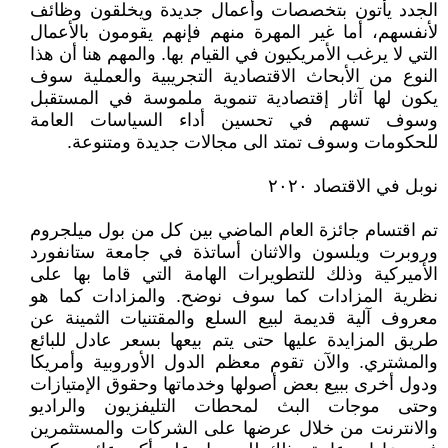
الجدد يأتون بتخصصات وأعمال جديدة ويخلقون وظائف
لأنفسهم، أما غير المهرة منهم فإنهم يقومون بالأعمال
التي لا يرغب الأمريكيون في القيام بها. والمهم هنا أن هذا
النوع من الأبحاث الاقتصادية التجريبية والعملية سوف
يكون لها آثار إقتصادية تنموية ملموسة في المستقبل
وسوف تسهم في تحسين أداء السياسات العامة
للحكومات وسوف تمتد الى مجالات جديدة ومتنوعة.
نوبل في الاقتصاد ٢٠٢٠
تم اقتسام جائزة العام الماضي بين كل من بول ميلجروم
وروبرت ويلسون والاثنان أساتذة في جامعة ستانفورد
الأميركية وذلك للتطويرات الهامة التي قاما بها على
نظرية المزادات كما سوف نوضح. والمزادات كما هو
معروف آلية قديمة لبيع السلع والمقتنيات الثمينة عن
طريق المزايدة عليها حتى يتم بيعها بسعر عادل للبائع
والمشتري. والآن تقوم معظم الدول الأوروبية وأمريكا
ودول أخرى ببيع بعض أصولها وخدماتها وحقوق الإمتيازات
وحتى موجات البث لمحطات التليفزيون والراديو
والانترنت من خلال عرضها على الشركات والمستثمرين