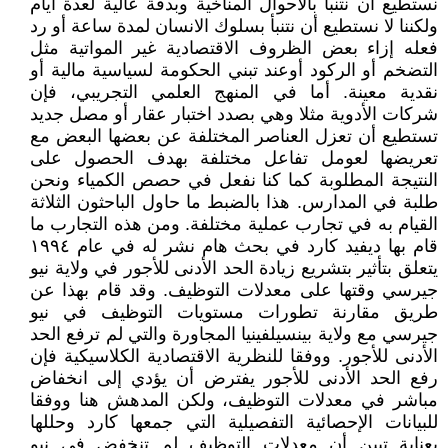
نستطيع أن نتنبأ بالاحوال المناخية وبدقة عالية لعدة أيام
ولكننا لا نستطيع أن نتنبأ بسلوك الانسان لمدة ساعة أو رد
فعله إزاء بعض الظروف الاقتصادية غير المواتية مثل
التضخم أو الركود أوعند تبني الحكومة لسياسية مالية أو
نقدية معينة. أما في المنهج العلمي التجريبي، فإن
شركات الأدوية مثلا وهي بصدد اختبار عقار أو مصل جديد
تستطيع أن تعزل العناصر المختلفة عن بعضها البعض مع
تعريضها لعومل تفاعل مختلفة بهدف الحصول على
النتيجة المطلوبة كما كنا نفعل في حصص الكمياء ونحن
طلبة في المدارس. هذا بالضبط ما حاول الباحثون الثلاثة
القيام به في تجارب عملية مختلفة. ومن هذه التجارب ما
قام بها ديفيد كارد في بحث هام نشر له في عام ١٩٩٤
يتعلق بتأثير بتشريع زيادة الحد الأدنى للأجور في ولاية نيو
جيرسي وقتها على معدلات التوظيف. وقد قام بهذا عن
طريق مقارنة تطورات مستويات التوظيف في نيو
جيرسي مع ولاية بينسيلفينيا المجاورة والتي لم ترفع الحد
الأدنى للأجور. ووفقا للنظرية الاقتصادية الكلاسيكية فإن
رفع الحد الأدنى للأجور يفترض أن يؤدي إلى انخفاض
مباشر في معدلات التوظيف، ولكن المدهش هنا ووفقا
للبيانات الإحصائية التفصيلية التي جمعها كارد وحللها
بعناية تبين أن معدلات التوظيف لم تنخفض في نيو