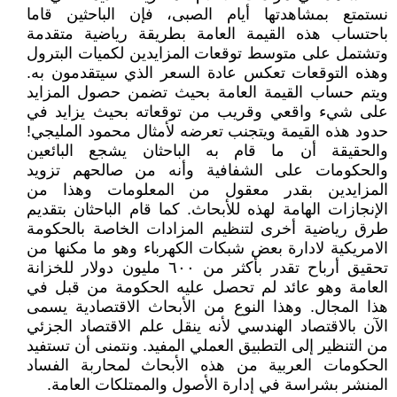
نستمتع بمشاهدتها أيام الصبى، فإن الباحثين قاما
باحتساب هذه القيمة العامة بطريقة رياضية متقدمة
وتشتمل على متوسط توقعات المزايدين لكميات البترول
وهذه التوقعات تعكس عادة السعر الذي سيتقدمون به.
ويتم حساب القيمة العامة بحيث تضمن حصول المزايد
على شيء واقعي وقريب من توقعاته بحيث يزايد في
حدود هذه القيمة ويتجنب تعرضه لأمثال محمود المليجي!
والحقيقة أن ما قام به الباحثان يشجع البائعين
والحكومات على الشفافية وأنه من صالحهم تزويد
المزايدين بقدر معقول من المعلومات وهذا من
الإنجازات الهامة لهذه للأبحاث. كما قام الباحثان بتقديم
طرق رياضية أخرى لتنظيم المزادات الخاصة بالحكومة
الامريكية لادارة بعض شبكات الكهرباء وهو ما مكنها من
تحقيق أرباح تقدر بأكثر من ٦٠٠ مليون دولار للخزانة
العامة وهو عائد لم تحصل عليه الحكومة من قبل في
هذا المجال. وهذا النوع من الأبحاث الاقتصادية يسمى
الآن بالاقتصاد الهندسي لأنه ينقل علم الاقتصاد الجزئي
من التنظير إلى التطبيق العملي المفيد. ونتمنى أن تستفيد
الحكومات العربية من هذه الأبحاث لمحاربة الفساد
المنشر بشراسة في إدارة الأصول والممتلكات العامة.