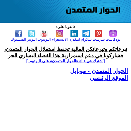
تابعونا على:
بودكاست
بنترست
تيلكرام
لينكدإن
الانستغرام
اليوتيوب
التويتر
الفيسبوك
تبرعاتكم وتبرعاتكن المالية تحفظ استقلال الحوار المتمدن،
فشاركونا في دعم استمرارية هذا الفضاء اليساري الحر
[اشترك في قناة ‫«الحوار المتمدن» على اليوتيوب]
الحوار المتمدن - موبايل
الموقع الرئيسي