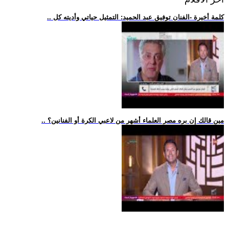
.. كلمة أخيرة -الفنان توفيق عبد الحميد: التمثيل حياتي وأديته كل
.. مين قالك إن بره مصر العلماء أشهر من لاعبي الكرة أو الفنانين؟