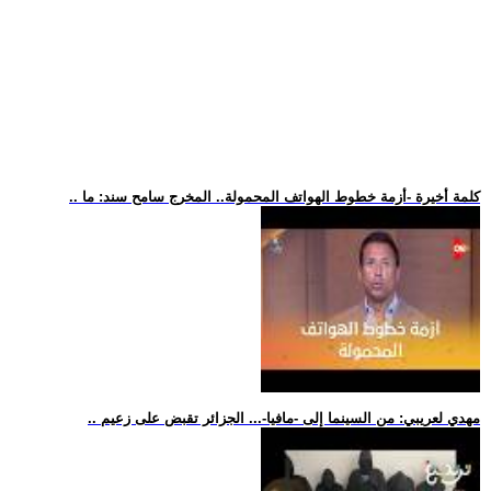
.. كلمة أخيرة -أزمة خطوط الهواتف المحمولة.. المخرج سامح سند: ما
.. مهدي لعريبي: من السينما إلى -مافيا-... الجزائر تقبض على زعيم