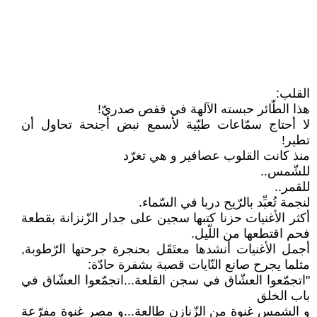
القلب:
هذا الطّائر حبسته الآلهة في قفص صدريّ!
لا أحتاج سمّاعات طبّية لأسمع نبض أجنحة تحاول أن
تطير!
منذ كانت القلوب عصافير و هي تغرّد
للشّمس..
للقمر..
لنجمة تُعبِّد بالرّيح دربا في السّماء.
أكثر الأغنيات حزنا كتبها سجين على جدار الزّنزانة بقطعة
فحم اقتطعها من اللّيل.
أجمل الأغنيات أنشدها معتَقَل بحنجرة جرحتها الرّطوبة,
مثلما يجرح صانع النّايات قصبة بشفرة حادّة:
"اتجمّعوا العشّاق في سجن القلعة...اتجمّعوا العشّاق في
باب الخلق
و الشمس غنوة من الزّنازن طالعة...و مصر غنوة مفرّعة