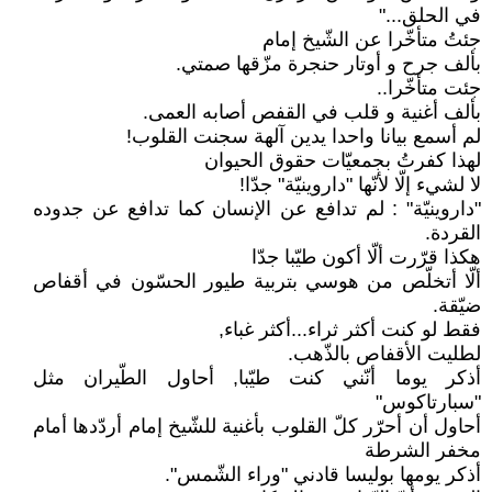
في الحلق..."
جئتُ متأخّرا عن الشّيخ إمام
بألف جرح و أوتار حنجرة مزّقها صمتي.
جئت متأخّرا..
بألف أغنية و قلب في القفص أصابه العمى.
لم أسمع بيانا واحدا يدين آلهة سجنت القلوب!
لهذا كفرتُ بجمعيّات حقوق الحيوان
لا لشيء إلّا لأنّها "داروينيّة" جدّا!
"داروينيّة" : لم تدافع عن الإنسان كما تدافع عن جدوده
القردة.
هكذا قرّرت ألّا أكون طيّبا جدّا
ألّا أتخلّص من هوسي بتربية طيور الحسّون في أقفاص
ضيّقة.
فقط لو كنت أكثر ثراء...أكثر غباء,
لطليت الأقفاص بالذّهب.
أذكر يوما أنّني كنت طيّبا, أحاول الطّيران مثل
"سبارتاكوس"
أحاول أن أحرّر كلّ القلوب بأغنية للشّيخ إمام أردّدها أمام
مخفر الشرطة
أذكر يومها بوليسا قادني "وراء الشّمس".