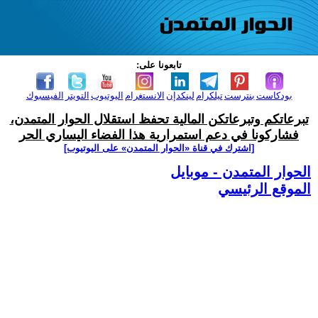
تابعونا على:
بودكاست
بنترست
تيلكرام
لينكدإن
الانستغرام
اليوتيوب
التويتر
الفيسبوك
تبرعاتكم وتبرعاتكن المالية تحفظ استقلال الحوار المتمدن،
فشاركونا في دعم استمرارية هذا الفضاء اليساري الحر
[اشترك في قناة ‫«الحوار المتمدن» على اليوتيوب]
الحوار المتمدن - موبايل
الموقع الرئيسي