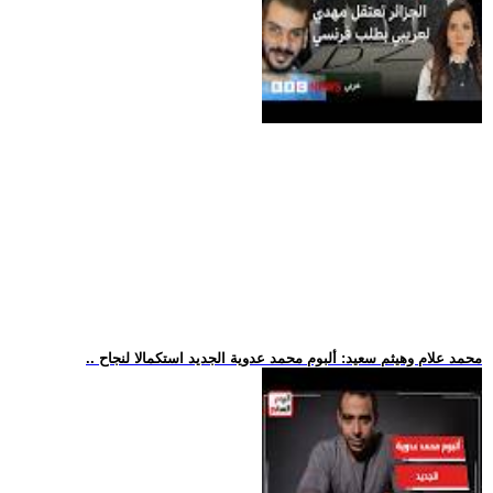
.. محمد علام وهيثم سعيد: ألبوم محمد عدوية الجديد استكمالا لنجاح