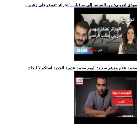
.. مهدي لعريبي: من السينما إلى -مافيا-... الجزائر تقبض على زعيم
.. محمد علام وهيثم سعيد: ألبوم محمد عدوية الجديد استكمالا لنجاح