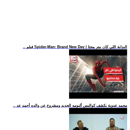
.. فيلم Spider-Man: Brand New Day | البداية اللي كان بيتر محتا
.. محمد عدوية يكشف كواليس ألبومه الجديد ومشروع عن والده أحمد عد