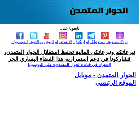
تابعونا على:
بودكاست
بنترست
تيلكرام
لينكدإن
الانستغرام
اليوتيوب
التويتر
الفيسبوك
تبرعاتكم وتبرعاتكن المالية تحفظ استقلال الحوار المتمدن،
فشاركونا في دعم استمرارية هذا الفضاء اليساري الحر
[اشترك في قناة ‫«الحوار المتمدن» على اليوتيوب]
الحوار المتمدن - موبايل
الموقع الرئيسي