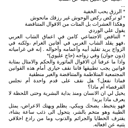
...
* الرزق يحب الخفية
* لو تركض ركض الوحوش غير رزقك ماتحوش
وهكذا العشرات بل المئات من الاقوال المتناقضة
يقول علي الوردي
* التناقض الاجتماعي كامن في اعماق الشاب العربي
،فهو يقلد الشاب الغربي في أفانين الغرام ،ولكنه في
الزواج يريد تقليد أبيه وأعمامه وأخواله . إنه في غرامياته
(دون جوان) وفي زواجه (حاج عليوي)*
واذا ما عرفنا ان الاقوال الماثورة والحكم والامثال بمثابة
قوانين يجب تطبيقها فاننا نقف حيارى أمام هذه القوانين
المجتمعية المتلاطمة والمتناقضة والغير منطقية
فماذا نفعل؟ هل نقف على قدم واحدة أم نجلس
القرفصاء أم ماذا؟
يخيل لي ان الانسان ومنذ بداية البشرية وحتى اللحظة لا
يعرف ماذا يريد!
فهو يتخبط، يضحك ويبكي، يظلم ويهتك الاعراض، يمثل
الطيبة وهو متخم بالشر، يتحول الى ذئب ساعة يشاء،
يقترف الخطايا والجرائم والذنوب وما من رادع اخلاقي
يثنيه عن افعاله.