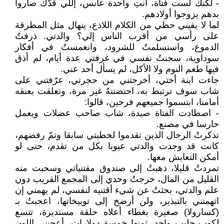
- لكنك لست فتاة، أنتِ واحدة عانس، إللي قدّك صاروا
بدهم يزوجوا أولادهم.
لما لا يقيني حظي من الكلام اللاذع، ينهال مثل المطرقة
على رأسي من أقرب الناس إلي؟ والدتي. ذرفتُ
الدموع، واستسلمتُ للشرود، وانغمستُ في أفكار
سوداوية، سجنتُ نفسي في غرفتي عدة أيام، لم أذق
فيها طعم النوم ولا الأكل، لم يسأل أحد عني.
جاءت ابنة أختي، أخرجتني من حجرتي، عرّفتني على
شاب سوف ترتبط به، احتضنتهُ غير مرة، وتعلقت بعنقه
أمامنا، ابتسموا جميعهم فرحين، قالوا:
- اصطادت الفتاة صيدة، شاب صاحب عضلات ويعمل
حارسا في مصنع.
تذكرتُ الرجال الذين تقدموا لخطبتي سابقا وتمّ رفضهم،
كانت قد وجدت والدتي عيوبا بكل من تقدم، حتى لو
أمكن التعايش معها.
تمردتُ قليلا، ذهبتُ إلى صندوق مقتنياتي وسحبت منه
القليل من المال، خرجتُ وحدي إلى المجمع القريب دون
علم والدتي، بحثتُ عن شيء أقتنيه لنفسي، لم يهمني إن
اتهمتني بالتبذير، ولن أرضخ إلى توبيخاتها، اعجبتُ بـ
(كسارولا) صغيرة بغطاء أعلاه حلقة مستديرة، تتسع
لكوب حليب واحد، ثمنها خمسة دولارات، أعجبني اللون