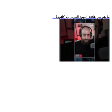
.. ما هو سر علاقة اليهود العرب بأم كلثوم؟