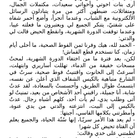
أرى بنات اخوتي وأخواتي سعيدات، مكتملات الجمال،
ومتفائلات، ضبطهن أكثر من مرة يتبادلون الرسائل
الألكترونية مع الشباب، وعندما أتجرأ، وأضع أحمر شفاه
على شفتيّ، يتنكر الجميع لي ويعتبرون ما فعلته عيبا،
وعندما توقفت الدورة الشهرية، وانقطع الحيض قالت لي
والدتي:
- الحمد لله، هيك وفرنا ثمن الفوط الصحية، ما أحلى أيام
زمان، كنا نستخدم قطع القماش!
لكن، بعد فترة ما من اختفاء الدورة الشهرية، لمحتُ
مسحات خفيفة من الدماء، تهللت أساريري وابتهلت،
أسرعتُ إلى الحانوت واقتنيتُ فوط صحية، سرتُ في
الشارع متباهية بالكيس الشفاف الذي أعلن عن نفسه،
ابتسمتُ طوال الطريق، وأحسستُ بالسعادة، لقد عدتُ
شابة، أنا جميلة، راقبني أحد الأشخاص من بعيد، تمنيتُ لو
أتى وطلب يدي، لم يأت أحد، كلهم أشباه رجال. عدتُ
بالكيس إلى البيت، انتزعته والدتي من يدي عنوة،
وأمطرتني بكلامها القاسي، أجبتها:
- لم يعد هذا الأمر سريّـا، إنها سُنّة الحياة، والجميع يعلم
أن الفتاة تحيض كل شهر!
لطمتني على خدي وقالت: