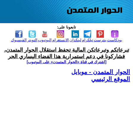
تابعونا على:
بودكاست
بنترست
تيلكرام
لينكدإن
الانستغرام
اليوتيوب
التويتر
الفيسبوك
تبرعاتكم وتبرعاتكن المالية تحفظ استقلال الحوار المتمدن،
فشاركونا في دعم استمرارية هذا الفضاء اليساري الحر
[اشترك في قناة ‫«الحوار المتمدن» على اليوتيوب]
الحوار المتمدن - موبايل
الموقع الرئيسي