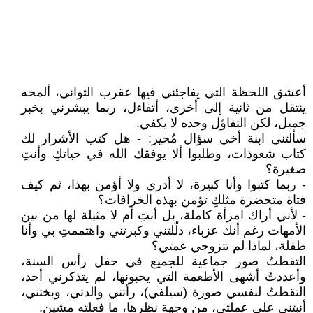
أعشق اللحظة التي يفاجئني فيها عقرب الثواني، ألمحه
ينتقل من ثانية إلى أخرى، أتفاءل، ربما يبشرني بخبر
جميل، لكن التفاؤل وحده لا يكفي.
سألتني ابنة أخي سؤال مُحير: - هل كتب الأشرار لك
كتاب شعوذات، وطلبوا ألا يوفقك الله في حياتكِ وأنتِ
صغيرة؟
- ربما كتبوا وأنا كبيرة، لا أدري ولا أؤمن بهذا، ثم كيف
فتاة متحضرة مثلكِ تؤمن بهذه الخرافات؟
- لأني أراك امرأة كاملة، بل أنتِ أم لا مثيلة لها من بين
الأمهات رغم أنك عزباء، دلّلتني وكبرتني واهتممتِ بي وأنا
طفلة، لماذا لم تتزوجي عمتي؟
التقطتُ صور جماعية للجميع في حفل رأس السنة،
وأعددتُ أشهى الأطعمة التي يحبونها، لم يتذكرني أحد،
التقطتُ لنفسي صورة (سيلفي)، رأتني والدتي، وبختني،
أنبتني على عملتي، من وجهة نظرها، ما فعلته مشين.