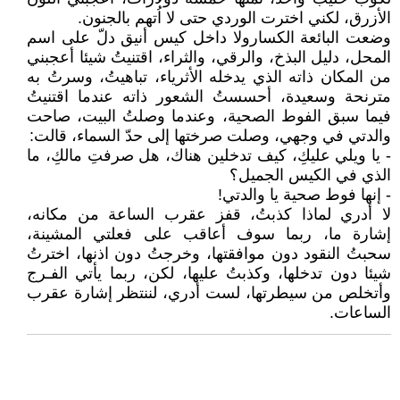
الأزرق، لكني اخترت الوردي حتى لا اُتهم بالجنون.
وضعت البائعة الكسارولا داخل كيس أنيق دلّ على اسم
المحل، دليل البذخ، والرقي، والثراء، اقتنيتُ شيئا أعجبني
من المكان ذاته الذي يدخله الأثرياء، تباهيتُ، وسرتُ به
مترنحة وسعيدة، أحسستُ الشعور ذاته عندما اقتنيتُ
فيما سبق الفوط الصحية، وعندما وصلتُ البيت، صاحت
والدتي في وجهي، وصلت صرختها إلى حدّ السماء، قالت:
- يا ويلي عليكِ، كيف تدخلين هناك، هل صرفتِ مالكِ، ما
الذي في الكيس الجميل؟
- إنها فوط صحية يا والدتي!
لا أدري لماذا كذبتُ، قفز عقرب الساعة من مكانه،
إشارة ما، ربما سوف أعاقب على فعلتي المشينة،
سحبتُ النقود دون موافقتها، وخرجتُ دون اذنها، اخترتُ
شيئا دون تدخلها، وكذبتُ عليها، لكن، ربما يأتي الفـرج
وأتخلص من سيطرتها، لست أدري، لننتظر إشارة عقرب
الساعات.