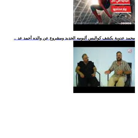
.. محمد عدوية يكشف كواليس ألبومه الجديد ومشروع عن والده أحمد عد