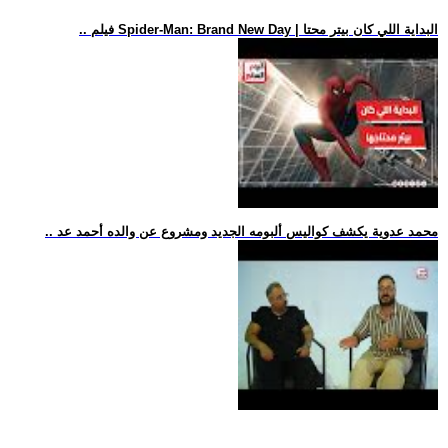
.. فيلم Spider-Man: Brand New Day | البداية اللي كان بيتر محتا
.. محمد عدوية يكشف كواليس ألبومه الجديد ومشروع عن والده أحمد عد