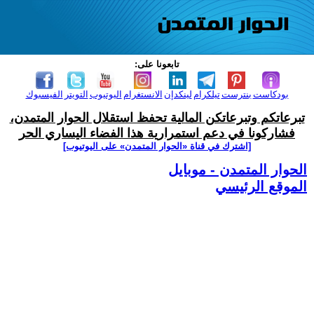
تابعونا على:
بودكاست
بنترست
تيلكرام
لينكدإن
الانستغرام
اليوتيوب
التويتر
الفيسبوك
تبرعاتكم وتبرعاتكن المالية تحفظ استقلال الحوار المتمدن،
فشاركونا في دعم استمرارية هذا الفضاء اليساري الحر
[اشترك في قناة ‫«الحوار المتمدن» على اليوتيوب]
الحوار المتمدن - موبايل
الموقع الرئيسي