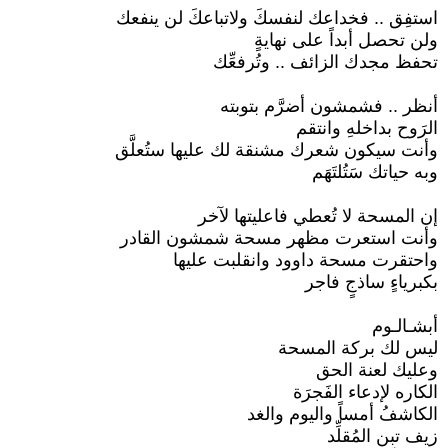
استفِق .. فخداعك لنفسكَ ولاتباعكَ لن ينفعك
ولن تحصل أبداً على نهايةٍ
تحفظ مجدك الزائف .. وتُرفعِّك
أنظر .. فشمشون أضرَّم بتوبته
الرَوح بداخلهِ وانتقم
وأنت سيكون شعرك مشنقة لك عليها ستُعلَّق
وبه حياتك سَتُلتَهَم
إن المسحة لا تُعطي فاعليتها لآخر
وأنت استعرت مظهر مسحة شمشون القادر
واحتقرت مسحة داوود وانقلبت عليها
بكبرياءٍ ساذجٍ فاجر
أبشـالـوم
ليس لك بركة المسحة
وعليك لعنة الحق
الكاره لإدعاء الفَجرَة
الكاشفُ أمساً واليوم والغد
زيف تبن المُقلِّد