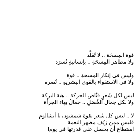
قوة المِسحَة .. لا تُقلَّد
ولا مظاهر المِسحَةِ .. بإنسانيةٍ تُسرَد
وليس في إنكار المِسحَةِ .. قوة
ولا في الاستقواء بالقوى البشريةِ .. نُصرة
ليس لكل شَعرٍ فيَّاض الحركة .. هبة البركة
ولا لكل جمال الخُصَلِ .. جمالُ بهاء الجرأة
لا .. ليس كل شَعر بقوة شمشون يا أبشالوم
فليس ممن زيّف مظهر النعمة
استطاع أن يحصل على قدرتها في يوم!