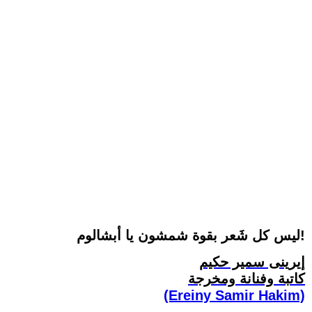
ليس كل شَعر بقوة شمشون يا أبشالوم!
إيرينى سمير حكيم
كاتبة وفنانة ومخرجة
(Ereiny Samir Hakim)