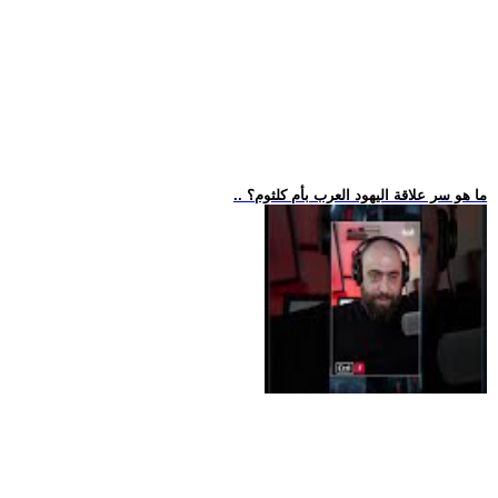
.. ما هو سر علاقة اليهود العرب بأم كلثوم؟