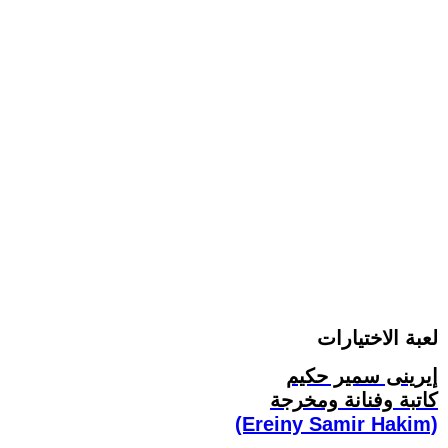
لعبة الاختيارات
إيرينى سمير حكيم
كاتبة وفنانة ومخرجة
(Ereiny Samir Hakim)