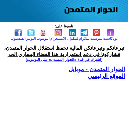
تابعونا على:
بودكاست
بنترست
تيلكرام
لينكدإن
الانستغرام
اليوتيوب
التويتر
الفيسبوك
تبرعاتكم وتبرعاتكن المالية تحفظ استقلال الحوار المتمدن،
فشاركونا في دعم استمرارية هذا الفضاء اليساري الحر
[اشترك في قناة ‫«الحوار المتمدن» على اليوتيوب]
الحوار المتمدن - موبايل
الموقع الرئيسي