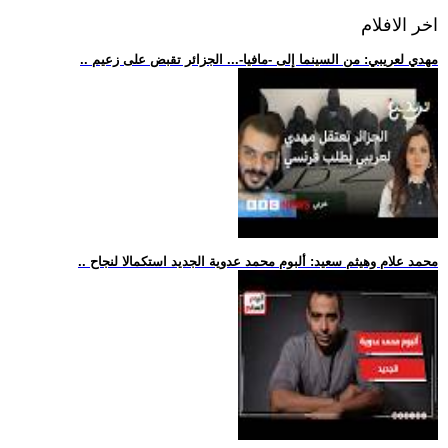
اخر الافلام
.. مهدي لعريبي: من السينما إلى -مافيا-... الجزائر تقبض على زعيم
.. محمد علام وهيثم سعيد: ألبوم محمد عدوية الجديد استكمالا لنجاح