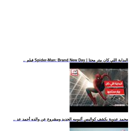
.. فيلم Spider-Man: Brand New Day | البداية اللي كان بيتر محتا
.. محمد عدوية يكشف كواليس ألبومه الجديد ومشروع عن والده أحمد عد