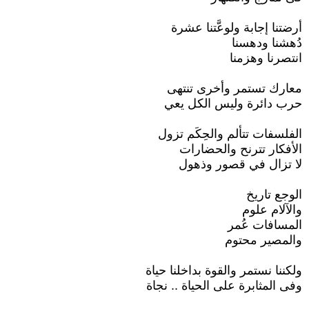
أرضتنا إجابة ولوعَّتنا عشرة
دُهشنا ودهسنا
انتصرنا وهزمنا
معارك تستمر وأخرى تنتهى
حرب دائرة وليس الكل يعي
الفلسفات تتألم والحِكَم تزول
الأفكار تترنح والحضارات
لا تزال في قصور وذهول
الوجع تاريخ
والآلام علوم
المسافات عُمر
والمصير محتوم
ولكننا نستمر والقوة بداخلنا حياة
وفى المثابرة على الحياة .. نجاة