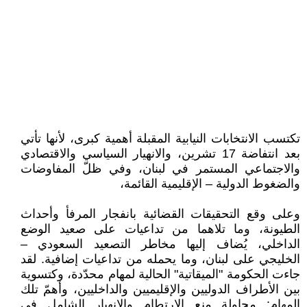
تكتسب الانتخابات النيابية المقبلة أهمية كبرى، لأنها تأتي
بعد انتفاضة 17 تشرين، والانهيار السياسي والاقتصادي
والاجتماعي المستمر في لبنان، وفي ظلّ المفاوضات
والضغوط الدولية – الإقليمية القائمة،
وعلى وقع التحقيقات القضائية بانفجار المرفأ وأحداث
الطيونة، وما تلاهما من تداعيات على صعيد الوضع
الداخلي، يُضاف إليها مخاطر التصعيد السعودي –
الخليجي على لبنان، وما يحمله من تداعيات إضافية. لقد
جاءت الحكومة "الميقاتية" الحالية لمهام محدّدة، وكتسوية
بين الأطراف الدوليين والإقليميين والداخليين، وأهمّ تلك
المهام: محاولة منع الارتطام والانهيار الشامل في