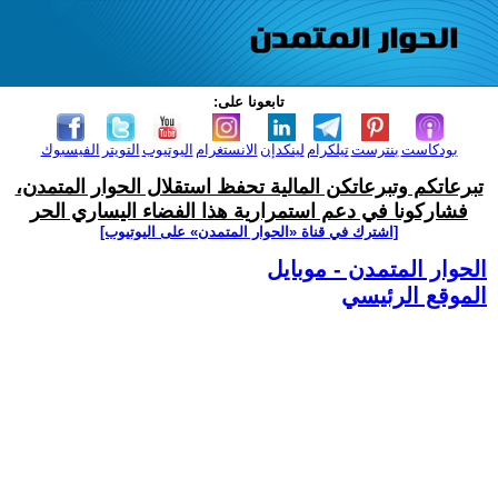
تابعونا على:
بودكاست
بنترست
تيلكرام
لينكدإن
الانستغرام
اليوتيوب
التويتر
الفيسبوك
تبرعاتكم وتبرعاتكن المالية تحفظ استقلال الحوار المتمدن،
فشاركونا في دعم استمرارية هذا الفضاء اليساري الحر
[اشترك في قناة ‫«الحوار المتمدن» على اليوتيوب]
الحوار المتمدن - موبايل
الموقع الرئيسي