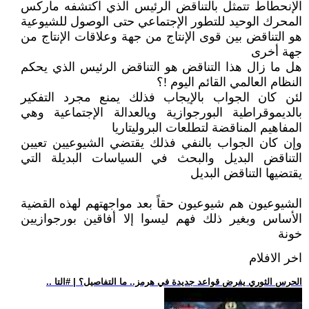
الإنحطاط تتمثل بالتناقض الرئيس الذي اكتشفه ماركس
المحرك الوحيد للتطور الإجتماعي حتى الوصول للشيوعية
هو التناقض بين قوى الإنتاج من جهة وعلاقات الإنتاج من
جهة أخرى
هل ما زال هذا التناقض هو التناقض الرئيس الذي يحكم
النظام العالمي القائم اليوم !؟
لئن كان الجواب بالإيجاب فذلك يمنع مجرد التفكير
بالديموقراطية البورجوازية ويالعدالة الإجتماعية وهي
المفاهيم المناقضة لتطلعات البروليتاريا
وإن كان الجواب بالنفي فذلك يقتضي الشيوعيين تعيين
التناقض البديل والبحث في السياسات البديلة التي
يقتضيها التناقض البديل
الشيوعيون هم شيوعيون حقاً بعد مواجهتهم لهذه القضية
الأساس وبغير ذلك فهم ليسوا إلا أفاقين بورجوازيين
خونة
اخر الافلام
.. الحرس الثوري يفرض قواعد جديدة في هرمز.. ما التفاصيل؟ | #التا