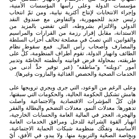
مؤسسات الدولة وعلى رأسها المؤسسات الأمنية،
وإجراء الانتخابات لإنتاج أكثرية نيابية، ومن ثمّ انتخاب
رئيس جديد للجمهورية، والتفاوض مع صندوق النقد
الدولي والالتزام بشروطه، التي تقضي بالمزيد من
الاستدانة، مقابل إقرار رزمة من القرارات والمراسيم
والقوانين، التي تصبّ في مصلحة تحالف أحزاب السلطة
والمصارف وأصحاب رأس المال. فمع سقوط نظام
الطائف وانهيار الدولة، تقوم أطراف المنظومة، كلٌّ على
طريقته، بمحاولة فرض قوانينه وأنظمته الخاصّة وتدبير
أمور "دويلته" و"مناطقه" (عبر توفير حدٍّ أدنى من
الخدمات الصحية والحصص الغذائية والمازوت وغيرها).
وعلى الرغم من الوعود، التي جرى ويجري ترويجها على
هامش تشكيل الحكومة الحالية، والحكومات التي سبقتها،
فإن كلّ المؤشرات الاقتصادية والاجتماعية واصلت
تدهورها: معدلات النمو، معدلات التضخم والبطالة والفقر
والهجرة، العجز في المالية العامة والحسابات الخارجية،
انهيار القوة الشرائية للدخل ومرافق الخدمات العامة
الأساسية وتفكّك منظومة شبكات الحماية الاجتماعية،
وبخاصة الصحّية والتربوية منها. ولا يبدو، في الأفق، أيّ