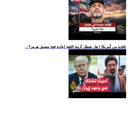
.. نافذة من أمريكا | هل تعطل أزمة الثقة إعادة فتح مضيق هرمز؟