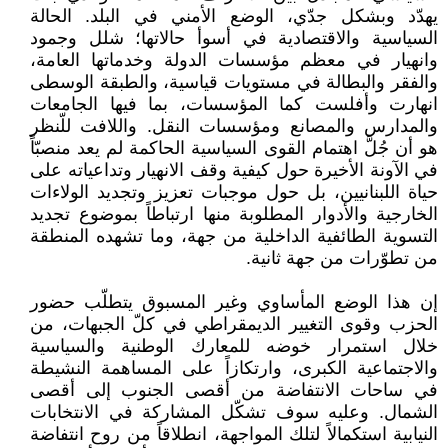
يهدّد وبشكل جدّي، الوضع الأمني في البلد. الحالة
السياسية والاقتصادية في أسوأ حالاتها؛ شلل وجمود
وانهيار في معظم مؤسسات الدولة وخدماتها العامة،
والفقر والبطالة في مستويات قياسية، والطبقة الوسطى
انهارت وأفلست كما المؤسسات، بما فيها الجامعات
والمدارس والمصانع ومؤسسات النقل. واللافت للّنظر
هو أن جُلَّ اهتمام القوى السياسية الحاكمة لم يعد منصبّاً
في الآونة الأخيرة حول كيفية وقف الانهيار وتداعياته على
حياة اللبنانيين، بل حول موجبات تعزيز وتجديد الولاءات
الخارجية والأدوار المطلوبة منها ارتباطاً بموضوع تجديد
التسوية الطائفية الداخلية من جهة، وما تشهده المنطقة
من تطوّرات من جهة ثانية.
إن هذا الوضع المأساوي وغير المسبوق يتطلّب حضور
الحزب وقوى التغيير الديمقراطي في كلّ الجبهات، من
خلال استمرار خوضه للمعارك الوطنية والسياسية
والاجتماعية الكبرى، وارتكازاً على المساهمة النشيطة
في ساحات الانتفاضة من أقصى الجنوب إلى أقصى
الشمال. وعليه سوف تشكّل المشاركة في الانتخابات
النيابية استكمالاً لتلك المواجهة، انطلاقاً من روح انتفاضة