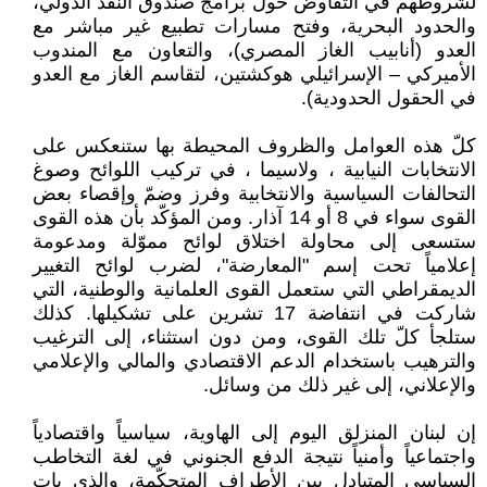
لشروطهم في التفاوض حول برامج صندوق النقد الدولي،
والحدود البحرية، وفتح مسارات تطبيع غير مباشر مع
العدو (أنابيب الغاز المصري)، والتعاون مع المندوب
الأميركي – الإسرائيلي هوكشتين، لتقاسم الغاز مع العدو
في الحقول الحدودية).
كلّ هذه العوامل والظروف المحيطة بها ستنعكس على
الانتخابات النيابية ، ولاسيما ، في تركيب اللوائح وصوغ
التحالفات السياسية والانتخابية وفرز وضمّ وإقصاء بعض
القوى سواء في 8 أو 14 آذار. ومن المؤكّد بأن هذه القوى
ستسعى إلى محاولة اختلاق لوائح مموّلة ومدعومة
إعلامياً تحت إسم "المعارضة"، لضرب لوائح التغيير
الديمقراطي التي ستعمل القوى العلمانية والوطنية، التي
شاركت في انتفاضة 17 تشرين على تشكيلها. كذلك
ستلجأ كلّ تلك القوى، ومن دون استثناء، إلى الترغيب
والترهيب باستخدام الدعم الاقتصادي والمالي والإعلامي
والإعلاني، إلى غير ذلك من وسائل.
إن لبنان المنزلق اليوم إلى الهاوية، سياسياً واقتصادياً
واجتماعياً وأمنياً نتيجة الدفع الجنوني في لغة التخاطب
السياسي المتبادل بين الأطراف المتحكّمة، والذي بات