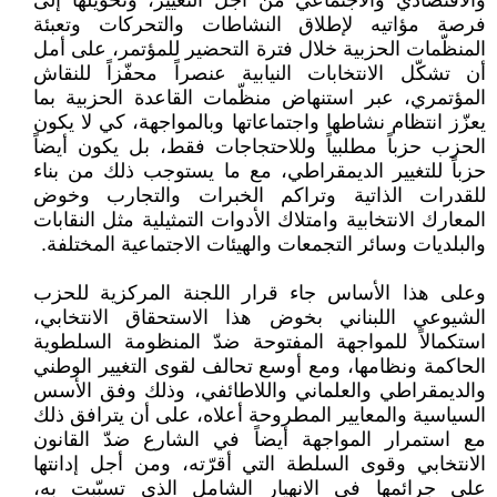
والاقتصادي والاجتماعي من أجل التغيير، وتحويلها إلى
فرصة مؤاتيه لإطلاق النشاطات والتحركات وتعبئة
المنظّمات الحزبية خلال فترة التحضير للمؤتمر، على أمل
أن تشكّل الانتخابات النيابية عنصراً محفّزاً للنقاش
المؤتمري، عبر استنهاض منظّمات القاعدة الحزبية بما
يعزّز انتظام نشاطها واجتماعاتها وبالمواجهة، كي لا يكون
الحزب حزباً مطلبياً وللاحتجاجات فقط، بل يكون أيضاً
حزباً للتغيير الديمقراطي، مع ما يستوجب ذلك من بناء
للقدرات الذاتية وتراكم الخبرات والتجارب وخوض
المعارك الانتخابية وامتلاك الأدوات التمثيلية مثل النقابات
والبلديات وسائر التجمعات والهيئات الاجتماعية المختلفة.
وعلى هذا الأساس جاء قرار اللجنة المركزية للحزب
الشيوعي اللبناني بخوض هذا الاستحقاق الانتخابي،
استكمالاً للمواجهة المفتوحة ضدّ المنظومة السلطوية
الحاكمة ونظامها، ومع أوسع تحالف لقوى التغيير الوطني
والديمقراطي والعلماني واللاطائفي، وذلك وفق الأسس
السياسية والمعايير المطروحة أعلاه، على أن يترافق ذلك
مع استمرار المواجهة أيضاً في الشارع ضدّ القانون
الانتخابي وقوى السلطة التي أقرّته، ومن أجل إدانتها
على جرائمها في الانهيار الشامل الذي تسبّبت به،