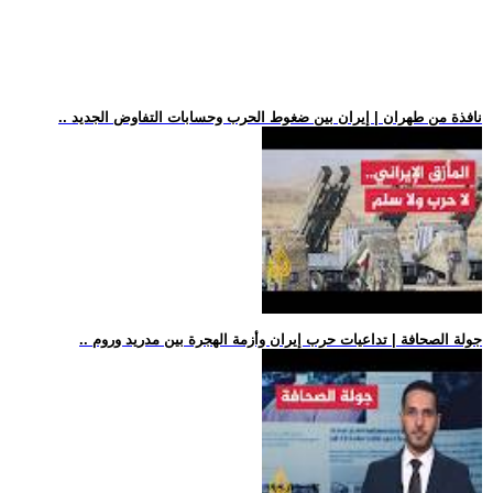
.. نافذة من طهران | إيران بين ضغوط الحرب وحسابات التفاوض الجديد
.. جولة الصحافة | تداعيات حرب إيران وأزمة الهجرة بين مدريد وروم