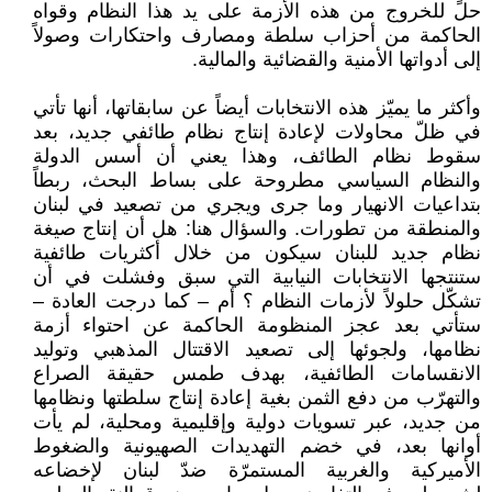
حلٍّ للخروج من هذه الأزمة على يد هذا النظام وقواه
الحاكمة من أحزاب سلطة ومصارف واحتكارات وصولاً
إلى أدواتها الأمنية والقضائية والمالية.
وأكثر ما يميّز هذه الانتخابات أيضاً عن سابقاتها، أنها تأتي
في ظلّ محاولات لإعادة إنتاج نظام طائفي جديد، بعد
سقوط نظام الطائف، وهذا يعني أن أسس الدولة
والنظام السياسي مطروحة على بساط البحث، ربطاً
بتداعيات الانهيار وما جرى ويجري من تصعيد في لبنان
والمنطقة من تطورات. والسؤال هنا: هل أن إنتاج صيغة
نظام جديد للبنان سيكون من خلال أكثريات طائفية
ستنتجها الانتخابات النيابية التي سبق وفشلت في أن
تشكّل حلولاً لأزمات النظام ؟ أم – كما درجت العادة –
ستأتي بعد عجز المنظومة الحاكمة عن احتواء أزمة
نظامها، ولجوئها إلى تصعيد الاقتتال المذهبي وتوليد
الانقسامات الطائفية، بهدف طمس حقيقة الصراع
والتهرّب من دفع الثمن بغية إعادة إنتاج سلطتها ونظامها
من جديد، عبر تسويات دولية وإقليمية ومحلية، لم يأت
أوانها بعد، في خضم التهديدات الصهيونية والضغوط
الأميركية والغربية المستمرّة ضدّ لبنان لإخضاعه