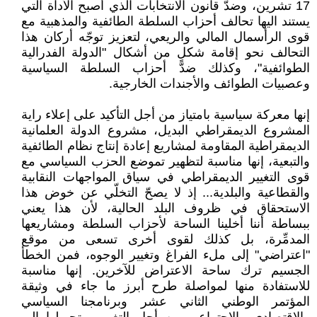
17 تشرين، وضدّ قانون الانتخابات الذي أصبح الأداة التي
يستند اليها تحالف أحزاب السلطة الطائفية والمذهبية مع
قوى الرأسمال المالي والريعي، لتعزيز توجّه أركان هذا
التحالف نحو إقامة شكلٍ من أشكال "الدولة الفدرالية
الطوائفية"، وكذلك ضدّ أحزاب السلطة السياسية
وعصبيات الطوائف والأجندات الخارجية.
إنها معركة سياسية بامتياز من أجل التأكيد على إعلاء راية
المشروع الديمقراطي البديل، مشروع الدولة العلمانية
الديمقراطية المقاومة لمشاريع إعادة إنتاج نظام الطائفية
والتبعية، إنها مناسبة لتظهير تموضع الحزب السياسي مع
قوى التغيير الديمقراطي في سياق المواجهات النقابية
والقطاعية والبلدية... إذ لا يصحّ التخلّي عن خوض هذا
الاستحقاق في ظروف البلد الحالية، لأن هذا يعني
ببساطة أننا أخلينا الساحة لأحزاب السلطة ومشاريعها
المدمِّرة، بل كذلك لقوى أخرى تسعى من موقع
"اعتراضي" إلى ملء الفراغ وتغيير الوجوه، فمن الخطأ
الجسيم ترك ساحة الاعتراض للآخرين. إنها مناسبة
للاستفادة منها لمواصلة طرح أبرز ما جاء في وثيقة
المؤتمر الوطني الثاني عشر وبرنامجنا السياسي