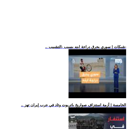
.. شبكات | سوري يحرق دراجة ابنه بسبب -التشبيب-
.. الخامسة | أزمة استنزاف صواريخ باتريوت وثاد في حرب إيران تهز