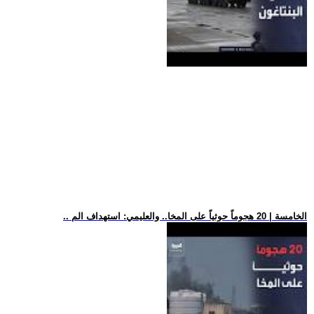
.. الخامسة | 20 هجوماً حوثياً على المخا.. والعليمي: استهداف الم