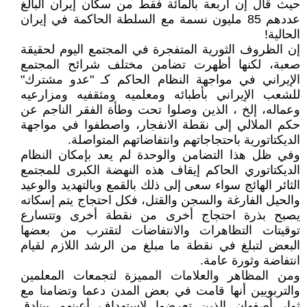
حيث قال إن أربعة بالمائة فقط من سكان إيران البالغ
عددهم 85 مليون نسمة مع السلطة الحاكمة في إيران
الحالية!
إن الظروف الثورية المتفجرة في المجتمع اليوم لحقيقة
صعبة، لكنها أظهرت تضامن مختلف شرائح المجتمع
الإيراني في مواجهة النظام الحاكم كـ "عدو مشترك"
للشعب الإيراني بأطبائه ومعلميه ومثقفيه ومزارعيه
وعماله، إلخ ، الذين وصلوا تحت وطأة الفقر الناجم عن
حكم الملالي إلى نقطة الانفجار، واصطفوا في مواجهة
الديكتاتورية باحتجاجاتهم وانتفاضاتهم المتواصلة.
وفي ظل هذا التضامن والوحدة لم يعد بإمكان النظام
الديكتاتوري الحاكم إيقاف هذه النهضة الكبرى للمجتمع
الثائر الهائج سواء سعى إلى ذلك بالقمع وبالتهديد والوعيد
والحيل الفارغة والسجن والقتل، فكل احتجاج يتم إسكاته
يصبح بذرة احتجاج أخرى من نقطة أخرى وتتسارع
توقيتات التظاهرات والانتفاضات لتقترب من بعضها
البعض لتبلغ في نقطة ما مبلغ من الرشد اللازم لقيام
انتفاضة وثورة عامة.
ومن المظاهر والعلامات المميزة لتجمعات المعلمين
والتربويين أنها قامت في بعض المدن دعما وتضامنا مع
ثوار أصفهان الذين تعرضوا لإستهداف أعينهم ببنادق