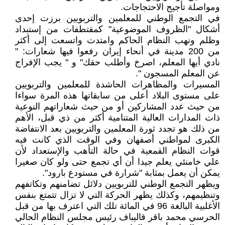
ومواصلة تأجيج الاحتجاجات.
في التجمع الوطني للمعلمين والتربويين برزت إحدى
أشكال "الظروف الموضوعية" كمقتطفات من إستبداد
وظلم ونهب النظام الحاكم وامتدت واتسعت إلى أكثر
من 200 مدينة في أنحاء إيران رفعوا فيها شعارات: "
نادي أيها المعلم، اصرخ وأطلب حقك" و " يجب الإفراج
عن المعلم المسجون ".
المسيرات والمظاهرات الحاشدة للمعلمين والتربويين
على مستوى البلاد أعلى من سابقاتها هذه المرة سواءا
من حيث عدد المشاركين أو من حيث شعاراتهم النوعية
ذات المدارات العالية المتنامية أكثر من ذي قبل، الأهم
من ذلك هو تجدد ثورة المعلمين والتربويين بعد الانتفاضة
الكبرى لمواطني أصفهان وفي الوقت الذي كانت فيه
قوات النظام القمعية في حالة التأهب والإستعداد لأن
علي خامنئي يعلم جيدا أن أي تجمع حتى ولو كان صغيرا
يمكن أن يعمل بمثابة "شرارة في مستودع بارود".
ويظهر التجمع الوطني للتربويين دلائل تضامنهم وتكاتفهم
وتنظيمهم، وكذلك يظهر الحركة التي لا تزال تتمتع بنفس
الأغلبية البالغة 96 في المائة تلك التي اعترف بها من قبل
الحرسي محمد باقر قاليباف رئيس مجلس النظام الحالي