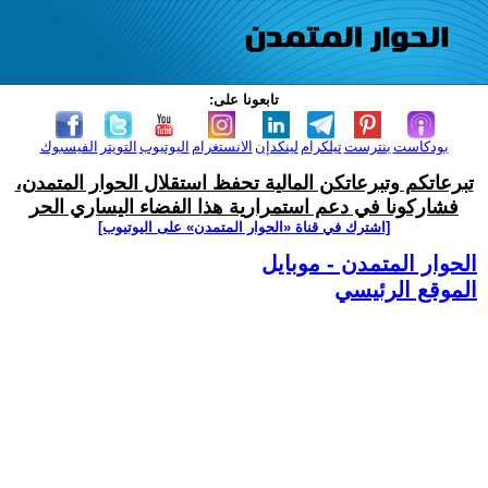
تابعونا على:
بودكاست
بنترست
تيلكرام
لينكدإن
الانستغرام
اليوتيوب
التويتر
الفيسبوك
تبرعاتكم وتبرعاتكن المالية تحفظ استقلال الحوار المتمدن،
فشاركونا في دعم استمرارية هذا الفضاء اليساري الحر
[اشترك في قناة ‫«الحوار المتمدن» على اليوتيوب]
الحوار المتمدن - موبايل
الموقع الرئيسي