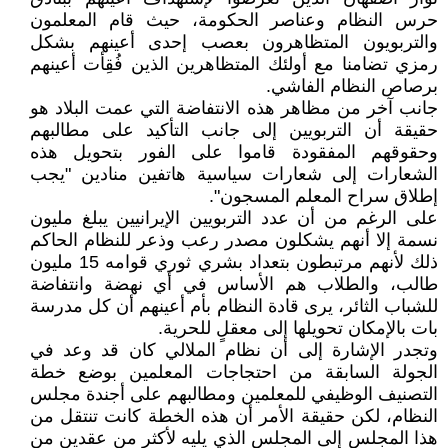
حرس النظام وعناصر الحكومة، حيث قام المعلمون
والتربويون المتظاهرون بعصب إحدى أعينهم بشكل
رمزي تضامنا مع أولئك المتظاهرين الذين فُقِأت أعينهم
برصاص النظام الفاشي.
جانب آخر من مظاهر هذه الانتفاضة التي عمت البلاد هو
حقيقة أن التربويين إلى جانب التأكيد على مطالبهم
وحقوقهم المفقودة قاموا على الفور بتحويل هذه
الشعارات إلى شعارات سياسية هاتفين منادين "يجب
إطلاق سراح المعلم المسجون".
على الرغم من أن عدد التربويين الإيرانيين يبلغ مليون
نسمة إلا أنهم يشكلون مصدر رعب وذعر للنظام الحاكم
ذلك لأنهم مرتبطون بتعداد بشري ثوري قوامه 15 مليون
طالب، والطلاب هم الأساس في أي نهضة وانتفاضة
للشباب الثائر، يرى قادة النظام بأم أعينهم أن كل مدرسة
بات بالإمكان تحويلها إلى معقلٍ للحرية.
وتجدر الإشارة إلى أن نظام الملالي كان قد وعد في
الجولة السابقة من احتجاجات المعلمين بوضع خطة
التصنيف الوظيفي للمعلمين ومطالبهم على أجندة مجلس
النظام، لكن حقيقة الأمر أن هذه الخطة كانت تنتقل من
هذا المجلس إلى المجلس الذي يليه لأكثر من عقدين من