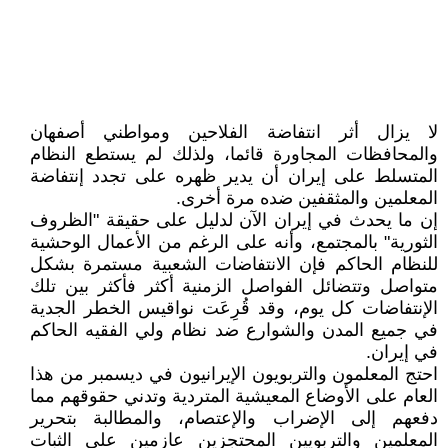
لا يزال أثر انتفاضة الفلاحين ومواطني أصفهان
والمحافظات المجاورة قائما، ولذلك لم يستطع النظام
المتسلط على إيران أن يدير ظهره على تجدد إنتفاضة
المعلمين والمثقفين ضده مرة أخرى.
إن ما يحدث في إيران الآن لدليل على حقيقة "الظروف
الثورية" بالمجتمع، وأنه على الرغم من الأعمال الوحشية
للنظام الحاكم فإن الانتفاضات الشعبية مستمرة بشكل
متواصل وتتضائل الفواصل الزمنية أكثر فأكثر بين تلك
الإنتفاضات كل يوم، وقد قُرِعَت نواقيس الخطر الجدية
في جميع المدن والشوارع ضد نظام ولي الفقيه الحاكم
في إيران.
احتج المعلمون والتربويون الإيرانيون في ديسمبر من هذا
العام على الأوضاع المعيشية المتردية وتدني حقوقهم مما
دفعهم إلى الإضراب والإعتصام، والمطالبة بتحرير
المعلمين والتربويين المحتجزين عازمين على الثبات