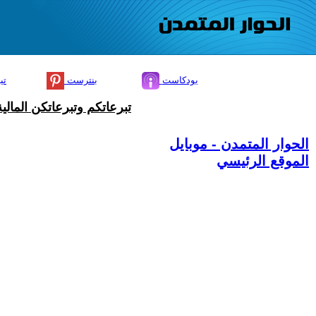
بودكاست
بنترست
تي
تبرعاتكم وتبرعاتكن المال
الحوار المتمدن - موبايل
الموقع الرئيسي