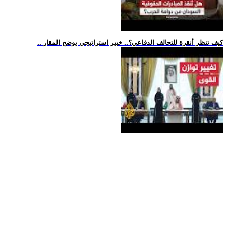
.. كيف تنظر أنقرة للتحالف الدفاعي؟.. خبير استراتيجي يوضح المقار