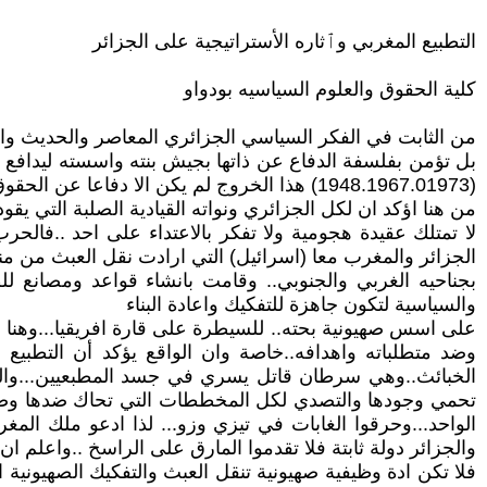
التطبيع المغربي وٱثاره الأستراتيجية على الجزائر
كلية الحقوق والعلوم السياسيه بودواو
من الثابت في الفكر السياسي الجزائري المعاصر والحديث والق
بل تؤمن بفلسفة الدفاع عن ذاتها بجيش بنته واسسته ليدافع عن
(1948.1967.01973) هذا الخروج لم يكن الا دفاعا عن الحقوق العربية وفي مقدمتها الحقوق الفلسطينية امام الهجوم والاحتلال والاحلال الصهيوني الغاشم.
من هنا اؤكد ان لكل الجزائري ونواته القيادية الصلبة التي يقو
لا تمتلك عقيدة هجومية ولا تفكر بالاعتداء على احد ..فالحرب 
الجزائر والمغرب معا (اسرائيل) التي ارادت نقل العبث من 
بجناحيه الغربي والجنوبي.. وقامت بانشاء قواعد ومصانع لل
والسياسية لتكون جاهزة للتفكيك واعادة البناء
على اسس صهيونية بحته.. للسيطرة على قارة افريقيا...وهنا اع
وضد متطلباته واهدافه..خاصة وان الواقع يؤكد أن التطبيع
الخبائث..وهي سرطان قاتل يسري في جسد المطبعيين...والمغ
تحمي وجودها والتصدي لكل المخططات التي تحاك ضدها وضد 
الواحد...وحرقوا الغابات في تيزي وزو... لذا ادعو ملك المغر
والجزائر دولة ثابتة فلا تقدموا المارق على الراسخ ..واعلم ان
فلا تكن ادة وظيفية صهيونية تنقل العبث والتفكيك الصهيونية