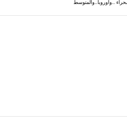
صحراء ..واوروبا..والمتوسط