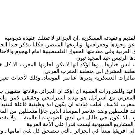
ديم وعقيدته العسكرية ,ان الجزائر لا تمتلك عقيدة هجومية
 وجودها وجغرافيتها, وتاريخها المنتصر، فكلنا يتذكر جيدا الح
دها الرئيس عبد المجيد تبون
ليس خيارها....وها اؤكد انها لا تكن لجارتها المغرب الا كل خي
منطقة المشرق الى منطقة المغرب العربي
طائرات العسكرية يديرها عناصر الموساد..وذلك لأحداث تغير 
يد وللضرورات العقلية ان اؤكد ان الجزائر..وقادتها منتبهين 
 المغربي مع اسرائيل هو تهديد استراتيجي وحقيقي لامن واس
رب للاسف قبلت قيادته ان يكون ادة وظيفية فاعلة لتنفيذ ا
فلسطين وضد عناصر الموساد الذين جاؤا متسللين من المغرب
ب الا يكون جي طابل في ايدي الصهيونية العالمية ....ولا يقدم
 المشاريع الصهيونية ليست قدرا على الامة العربية
 الى افريقيا مبتدأ في الجزائر ..التي ستمحق كل شئ امامها .