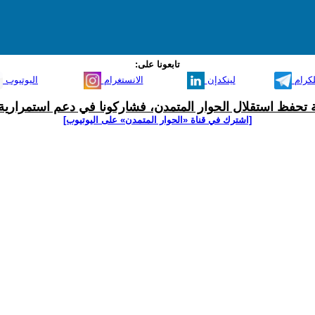
تابعونا على:
لكرام
لينكدإن
الانستغرام
اليوتيوب
ية تحفظ استقلال الحوار المتمدن، فشاركونا في دعم استمرارية 
[اشترك في قناة ‫«الحوار المتمدن» على اليوتيوب]