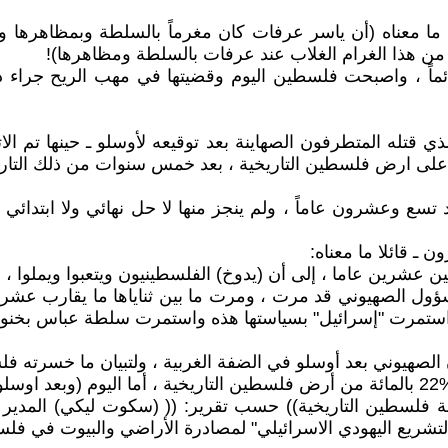
 ما معناه (أن ياسر عرفات كان مغرماً بالسلطة وبمظاهرها 
من هذا الغرام الغلاب عند عرفات بالسلطة ومظاهرها)!
اً ، واصبحت فلسطين اليوم وقضيتها في مهب الريح جراء ذ
ام 1993 بين عرفات ورابين ـ الذي قتله المتطرفون الصهاينة بعد توقيعه لأوسل
ة على ارض فلسطين التاريخية ، بعد خمس سنوات من ذلك التار
دد تسع وعشرون عاماً ، ولم ينجز منها لا حل نهائي ولا ابتد
ـ قائلا ما معناه:
مسؤول الصهيوني قد مرت ، ومرت ما بين ثناياها ما يقارب 
ا استمرت "إسرائيل" بسياستها هذه واستمرت سلطة عباس بخنوعه
 الصهيوني بعد أوسلو في الضفة الغربية ، ولتبيان ما خسرته ف
 :
 %8 بالمائة (فقط) من مساحة فلسطين التاريخية)) حسب تقرير: (( (سكوت لي
ع اليهودي الاسرائيلي" لمصادرة الأراضي والبيوت في فلسطين بتاريخ 12