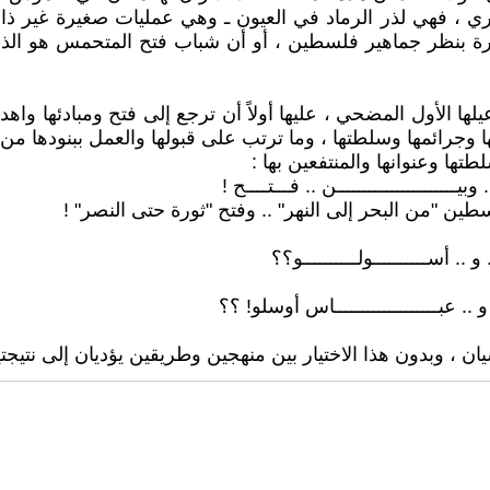
ي ، فهي لذر الرماد في العيون ـ وهي عمليات صغيرة غير ذات 
صورة بنظر جماهير فلسطين ، أو أن شباب فتح المتحمس هو ال
يلها الأول المضحي ، عليها أولاً أن ترجع إلى فتح ومبادئها و
رتها وجرائمها وسلطتها ، وما ترتب على قبولها والعمل ببنودها م
ها وعنوانها والمنتفعين بها :
ـــــــــــــــــــن .. فـــتــــح !
سطين "من البحر إلى النهر" .. وفتح "ثورة حتى النصر" !
 أســــــــــولــــــــــو؟؟
 .. عبـــــــــــــــــــاس أوسلو! ؟؟
 ، وبدون هذا الاختيار بين منهجين وطريقين يؤديان إلى نتي