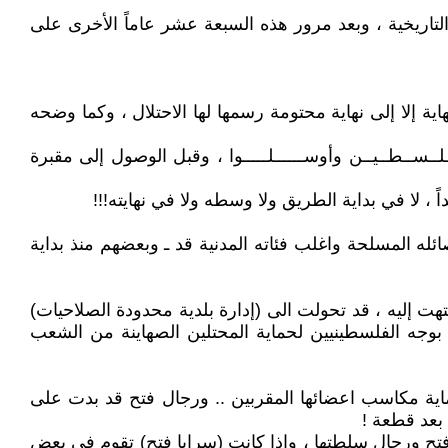
لتاريخية ، وبعد مرور هذه السبعة عشر عاماً الأخرى على
 إلا إلى نهاية محتومة رسمها لها الاحتلال ، وكما وضحه
ـســطــيــن وأوســــــلـــــوا ، وقبل الوصول إلى مقبرة
ائله المسلحة واغلب فئاته المدنية قد ـ وبعضهم منذ بداية
نتهت إليه ، قد تحولت الى (إدارة بلدية محدودة الصلاحيات)
بوجه الفلسطينيين لحماية المحتلين الصهاينة من الشعب
اية مكاسب اعضائها المقربين .. ورجال فتح قد بدت على
بعد قطعة !
فتح ورجال سلطتها ، وإذا كانت (سرايا فتح) تقوم في بعض