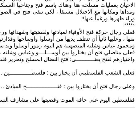
الاحيان بعمليات مسلحة هنا وهناك باسم فتح وجناحها العسكر
ومداها ومكانها مع الاحتلال مسبقاً ، لكي تبقى فتح في ال
وراء ظهرها ورغماً عنها!!
*****
فعلى رجال حركة فتح الأوفياء لمبادئها ولقضيتها وشهدائها ورع
منها ، وعليها ثانياً أن تنظف يديها من أوسلوا واوساخها وقذا
ومحمود عباس وشلته المتصهينة هم اليوم رموز أوسلوا ويد سلطت
فعلى مناضلي فتح أن يختاروا بين أوســـلــــو وعباس وشلته .. وبيـــ
واختيارهم لفتح يعنــــــــــــي: فتح النضال المسلح وتحرير فل
فعلى الشعب الفلسطيني أن يختار بين : فلسطــــــــــــــين .. و ..
وعلي رجال فتح أن يختاروا بين : فتــــــــــــــــــــح المبادئ .. و
ففلسطين اليوم على حافة الموت وقضيتها على مشارف النسيان