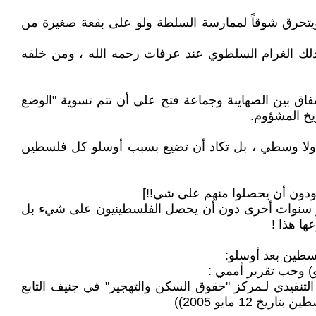
ويتحرق شوقاً لممارسة السلطة ولو على بقعة صغيرة من
لك الغرام السلطوي عند عرفات رحمه الله ، ومن خلفه
و ـ حينها تم الاتفاق بين الصهاينة وجماعة فتح على أن تتم تسوية "الوضع
يخ المشؤوم.
ائي ولا وسطي ، بل تكاد أن تضيع بسبب أوسلو كل فلسطين
عشر سنوات أخرى دون أن يحصل الفلسطينيون على شيء بل
ا هذا !
لسطين بعد أوسلو:
كي) المدير التنفيذي لـمركز "حقوق السكن والتهجير" في جنيف التابع
 مايو 2005))