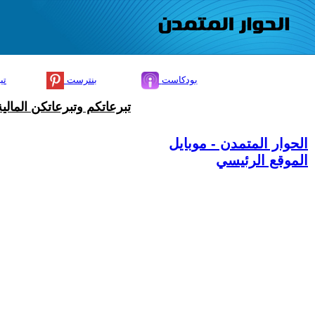
بودكاست
بنترست
تي
تبرعاتكم وتبرعاتكن المال
الحوار المتمدن - موبايل
الموقع الرئيسي