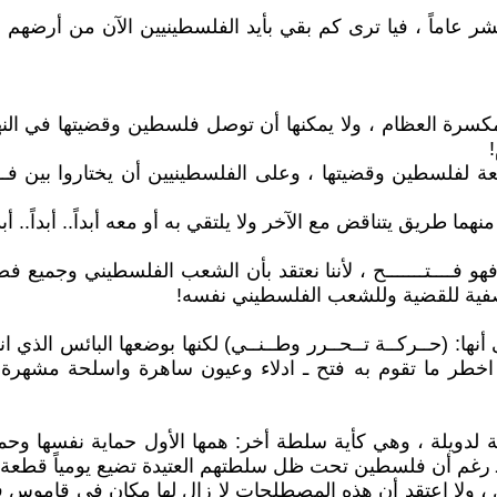
 عاماً ، فيا ترى كم بقي بأيد الفلسطينيين الآن من أرضهم ا
رة العظام ، ولا يمكنها أن توصل فلسطين وقضيتها في النهاية
عة لفلسطين وقضيتها ، وعلى الفلسطينيين أن يختاروا بين فــلـ
و فــــتـــــــح ، لأننا نعتقد بأن الشعب الفلسطيني وجميع فص
تصفية للقضية وللشعب الفلسطيني نفسه!
ها: (حــركــة تــحــرر وطــنــي) لكنها بوضعها البائس الذي ا
اخطر ما تقوم به فتح ـ ادلاء وعيون ساهرة واسلحة مشهرة 
لدويلة ، وهي كأية سلطة أخر: همها الأول حماية نفسها وحم
ـ رغم أن فلسطين تحت ظل سلطتهم العتيدة تضيع يومياً قطعة 
ل ، ولا اعتقد أن هذه المصطلحات لا زال لها مكان في قاموس 