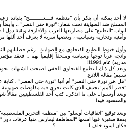
لا أحد يمكنه أن ينكر بأن "منظمة فــــتــــــــــح" بقيا
المسلح ضد الصهاينة تحت شعار: "ثورة حتى النصر" .. وأيضاً و
ابواب "التطبيع" على مصاريعها للعرب والافارقة وبقية دول الع
وأمنية وتجارية وسياسية ، وبعضها سرية لا يعرف أحد ألفها من ب
واتجه غرباً توجهاً وسياسة وملحقاً إقليمياً بهم .. فعقد مؤت
مدريد) عام 1991!!
وبعد كل ذلك التطبيع الفتحاوي الخفي اصبحت الشبهات تحوم 
سليم) مقاله اللاذع:
"هل هي ثورة حتى النصر" أم أنها "ثورة حتى القصر" ، كناية
"قصر الأمم" بجنيف الذي كانت تجري فيه مفاوضات صهيونية 
وبعد أوسلوا ـ على ما اتذكر ـ كتب أحد الفلسطينيين مقالاً ش
والمقصود فيه!
وبعد توقيع "اتفاقيات أوسلو" بين "منظمة التحرير الفلسطيني
بقعة صغيرة فيها اسمها "المقاطعة ليمارس منها عرفات دور 
فكان اسوء خلف لــ.....................؟