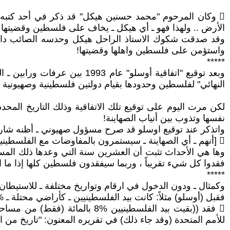
 وكان المرحوم "محمد حسنين هيكل" قد ذكر في أحد كتبه
الأرض .. ولهذا فهو ـ أي هيكل ـ يخاف على فلسطين وقضيتها 
وقد صدقت شكوك الاستاذ الراحل هيكل وحدسه الصائب دائم
واستؤمن على فلسطين واهلها وقضيتها!
*****
وبعد توقيع "اتفاقية أوسلو" ع
النهائي" لفلسطين وحدودها بقيام دولتين فلسطينية وصهيوني
لكن مرت اليوم على توقيع تلك الاتفاقية وذلك التاريخ المح
نفسها وتذوب بين أنياب الصهاينة!
واتذكر عند توقيع اوسلو قد صرح مسؤول صهيوني ـ أظنه شارون 
 [أنهم ـ أي الصهاينة ـ سيستمرون بالمفاوضات مع الفلسطينيين عشرين عاما ، إلى أن (يدوخ) الفلسطينيون ويتعبوا ويملوا ، ودون أن يحصلوا منهم على شي!!]
وها هي الأحداث تثبت أن العشرين سنة التي وعدها ذلك ال
فقدوا كل شيء تقريباً ، وربما سيفقدون فلسطين كلها إذا م
*****
وكمثال ـ ودون الدخول في ارقام وتواريخ مختلفة ـ للاستيطان
فقبل (أوسلو) مثلاً: كانت بيد الفلسطينيين ـ كأراضي محتلة ـ %22 بالمائة من أرض فلسطين التاريخية ، أما اليوم (وبعد اوسلو) وحب تقرير أممي
 فقد ((بقيت بيد الفلسطينيين
للأمم المتحدة (وقد جاء ذلك) في تقريره المعنون: "تاريخ من التشري