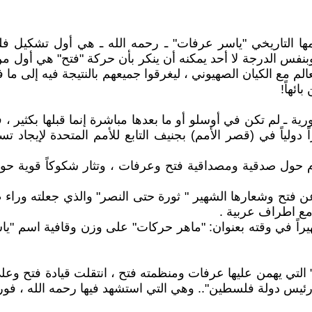
دة زعيمها التاريخي "ياسر عرفات" ـ رحمه الله ـ هي أول تش
بنفس الدرجة لا أحد يمكنه أن ينكر بأن حركة "فتح" هي أول من 
الم مع الكيان الصهيوني ، ليغرقوا جميعهم بالنتيجة فيه إلى ما
ائهاً!
مراً دولياً في (قصر الأمم) بجنيف التابع للأمم المتحدة لإيج
حول صدقية ومصداقية فتح وعرفات ، وتثار شكوكاً قوية حوله
 عن فتح وشعارها الشهير " ثورة حتى النصر" والذي جعلته ورا
مع اطراف عربية .
هيراً في وقته بعنوان: "ماهر حركات" على وزن وقافية اسم "ياس
ة" التي يهمن عليها عرفات ومنظمته فتح ، انتقلت قيادة فتح و
"رئيس دولة فلسطين".. وهي التي استشهد فيها رحمه الله ، ف