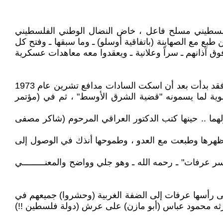
كيل فلسطيني مسلح فاعل ، خاض النضال الوطني الفلسطيني
طبع مع الصهاينة (باتفاقية أوسلو) ـ وما سبقها ـ وفتح كل
 فوق آذانهم ـ سراً وعلانية ـ ويعقدوا معه معاهدات عسكرية
وأول خيوط التطبيع الفتحاوي مع الصهاينة ـ رغم خطاباتهم الثورية ـ لم تكن في أوسلو أو ما بعدها مباشرة إنما قبلها بكثير ، فقد بدأت بعد أن اسكت السادات مدافع تشرين عام 1973
اد تسوية لما يسمونه "قضية الشرق الأوسط" ، ثم في (مؤتمر
ما .. حينها كتب الدكتور العراقي المرحوم (شاكر مصفى
ء ظهرها وطبعت مع العدو ، وطموحها أنذك في الوصول إلى
ر عرفات" ـ رحمه الله ـ وهو جلي وواضح والمعنـــــــــي
على رأسها عرفات إلى الضفة الغربية (وحشروا) جميعهم في
ورثه محمود عباس (أبو مازن) على عرش (دولة فلسطين !!)