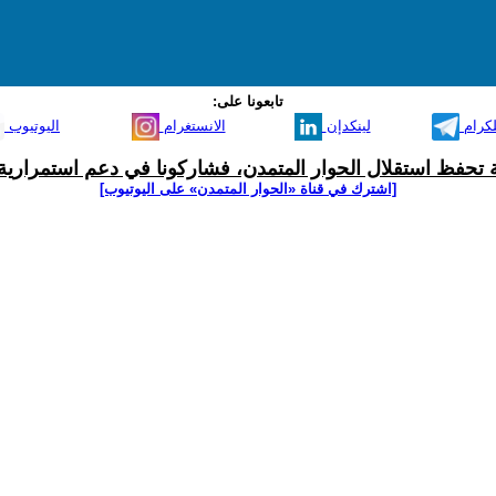
تابعونا على:
لكرام
لينكدإن
الانستغرام
اليوتيوب
ية تحفظ استقلال الحوار المتمدن، فشاركونا في دعم استمرارية 
[اشترك في قناة ‫«الحوار المتمدن» على اليوتيوب]