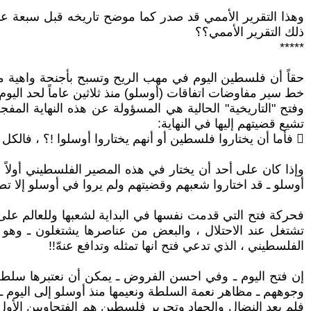
وهذا التقرير الأممي قد صدر كما موضح تاريخه قبل سبعة عشر
ذلك التقرير الأممي؟؟
*****
حقاً أن فلسطين اليوم في مهب الريح وتسبح بأجنحة واهية مكس
خط سير مفاوضات اتفاقات (أوسلو) منذ ثلاثين عاماً لحد اليوم!
وفتح "التاريخية" الحالية هي المسؤولة عن هذه النهاية المفج
تشيع قضيتهم إليها في النهاية:
 فأما أن يختاروا فلسطين أو أنهم يختاروا أوسلوا !؟ ، فالكل منهما طريق يتناقض مع الآخر ولا يلتقي به أو معه أبداً.. أبداً.. أبداً ، لا في بداية الطريق ولا وسطه ولا في نهايته!!!
وإذا كان على أحد أن يختار في هذه المصير الفلسطيني أولاً فه
أوسلو ـ قد اختاروا شعبهم وقضيتهم ولم يروا في أوسلو إلا 
فحركة فتح التي قدمت نفسها في البداية لشعبها وللعالم على أن
تشتغل عند الاحتلال ، والبعض من عناصرها يشتغلون ـ وهو 
الفلسطيني ، الذي تدعي فتح انها تمثله وتدافع عنهّ!!
إن فتح اليوم ـ وفي احسن الفروض ـ يمكن أن نعتبرها سلطة 
وجوههم ـ مظاهر نعمة السلطة ونعيمها منذ أوسلو إلى اليوم 
فلم يعد النضال والجهاد وتحرير فلسطين هم الفتحاويين الأو