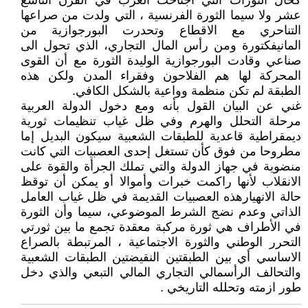
كحال الثورات التي اجتاحت الغرب في القرن التاسع
عشر ولا سيما الثورة الفرنسية ، التي ولدت من صراعها
التناحري مع الاقطاع وتحدرت البورجوازية من
المانيفكتورة ومن رأس المال التجاري، الذي تحول الى
صناعي وقادت البورجوازية الوليدة الثورة مع أن القوى
المحركة لها هم الفلاحون وفقراء المدن ولكن هذه
الطبقة لم تكن منظمة وواعية بالشكل الكافي.
غني عن البيان القول بأنه ومع دخول الدولة العربية
مرحلة التحلل والهرم وفي ظل غياب تنظيمات ثورية
ديمقراطية قاعدية للطبقات الشعبية سيكون البديل إما
مطروحا من فوق كأن تستغل إحدى العصبيات التي كانت
منضوية في جهاز الدولة والتي تملك الجرأة والقوة على
الانقلاب لأنها راكمت خبرات وأموالا أو يمكن أن توقظ
حالة الانهيارهذه العصبيات القديمة في ظل غياب العامل
الذاتي وعدم نضج الشرط الموضوعي، سيما وأن الثورة
في الأطراف هي ثورة مركبة معقدة تجمع ما بين ثورتي
التحرر الوطني والثورة الاجتماعية ، المرتبطة بالصراع
الاساسي أي بين الطبقتين النقيضتين الطبقات الشعبية
والتحالف الرأسمالي التجاري المالي التبعي والذي دخل
طور ازمته وتحلله التاريخي .