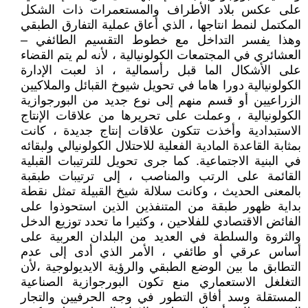
على عكس بلاد الأطراف والمستعمرات ذات الشكل
المكتمل لنمط انتاجها ، الذي أعاق عملية التفارق الطبقي
وهذا يفسر التداخل مع خطوط التقسيم الطائفي –
العشائري في المجتمعات الكولونيالية ، لأنه لم يتم القضاء
على الأشكال الما قبل رأسمالية ، اذ لعبت الإدارة
الكولونيالية دورا هاما في تحويل شيوخ القبائل والملاكيين
الزراعيين أو قسم منهم إلى نوع جديد من البورجوازية
الكولونيالية ، وعملت على تحريرها من علاقات الإنتاج
الاستبدادية وأخذت تتكون علاقات إنتاج جديدة ، كانت
بمثابة القاعدة المادية الفعلية للاحتلال الكولونيالي ولبقائه
في البنية الاجتماعية. كما جرى تحويل للترتيبات القبلية
القائمة على الرتب والمناصب ، إلى ترتيبات طبقبة
بالمعنى الحديث ، وكانت سلالة شيخ القبيلة تمثل نقطة
بداية ظهور طبقة من المتنفذين الذين استحوذوا على
الفائض الاقتصادي للفلاحين ، وكثيرا ما تحدد توزيع الدخل
والثروة والسلطة في العديد من البلدان العربية على
أساس عرقي أو طائفي ، الأمر الذي أدى إلى عدم
التطابق ما بين الوضع الطبقي والرؤية الايديولوجية ،لأن
التغلغل الاستعماري منع تكون البورجوازية الصناعية
المستقلة وسد أفاق التطور في وجه الحرفيين والتجار