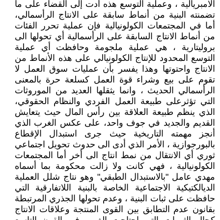
الامبريالية ، وعملية التوسع هذه أدت إلى القضاء على ما
تضمنته البنية من أنماط سابقة على الانتاج الرأسمالي،
أما في المجتمعات الكولونيالية فإن عملية تحرر الفئات
من أنماط الانتاج السابقة على الرأسمالية أي تحولها الى
بروليتارية ، هي عملية ملجومة وحافظت أي عملية
التوسع المحدود للإنتاج الكولونيالي على هذه الأنماط من
الانتاج واحتوتها وهذا يفسر بأن عمليات سوق العمل لا
تقوم على بيع وشراء قوة العمل كسلعة حرة بالمعنى
الرأسمالي الحديث ، وانما يثقلها العديد من الموروثات
التي تؤثرعلى طبيعة العمل الفردي والنظام الحقوقي،
الذي ينظم طبيعة العلاقة بين رأس المال حيث يتعايش
القديم والجديد في جوف واحد، على عكس الغرب الذي
أنجز مهمته التاريخية حيث جرى استبدال الإقطاع
بالبورجوازية ، الأمر الذي أدى الى حدوث تحويل اجتماعي
ثوري أي الانتقال من نمط انتاج الى أخر أما المجتمعات
الكولونيالية ، فهي كانت ولا زالت محكومة بما أسماه
مهدي عامل "بالاستبدال الطبقي" وهو نتاج شلل العملية
الديالكتيكية الاجتماعية الخاصة بالبنية اللاتفارقية التي
حافظت على ثبات البنية ، وعدم تحولها الجذري المرتبطة
بقانون عدم التطابق بين القوى المنتجة وعلاقات الانتاج