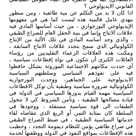
القانوني الايديولوجي ؟
اذا كان لا بد من التكلم عن بنية طائفية ، ومن منظور
مهدي عامل فالبنية هذه ليست كما هي في مفهومها
الإيديولوجي البورجوازي ، من حيث أساسها المادي فيه
علاقات الانتاج وإنما في بنية الحقل العام للصراع الطبقي
، والذي وجد أساسه المادي في تلك الألية من الإنتاج
الكولونيالي الذي سمح بتجدد علاقات الانتاج السابقة ،
ومكنت هذه العلاقات الزعماء التقليديين من رؤساء
العائلات الكبرى أن تتكون في نواة إقطاعات سياسية ،
أي حددت مكانتهم الاجتماعية الموروثة بشكل حافظوا
فيه على نفوذهم السياسي وسلطتهم السياسية
الايديولوجية على الجماهير، ووجدت البورجوازية
الكولونيالية ضرورة سياسية وطبقية بأن توكل الاقطاعات
السياسية مهمة القيام بدورها السياسي في الدولة في
قيادة مصالحها الطبقية ، وتأمن الشروط كي لا تتحول
الطبقات الى قوة سياسية مستقلة ، ووجودها في
السلطة كان بمثابة الثمن أو الريع الذي تتقاضاه لقاء
خدماتها السياسية الطبقية ، في ضبط الصراع الطبقي
في صراع طائفي يؤمن للنظام ديمومة التجدد ، وحظيت
هذه الإقطاعات بمواقع النفوذ في الدولة ووظفتها لخدمة