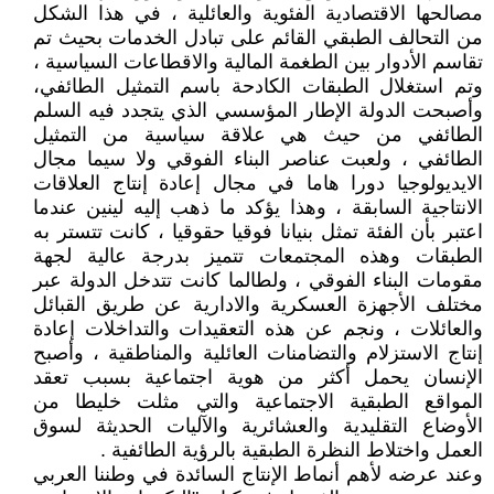
مصالحها الاقتصادية الفئوية والعائلية ، في هذا الشكل
من التحالف الطبقي القائم على تبادل الخدمات بحيث تم
تقاسم الأدوار بين الطغمة المالية والاقطاعات السياسية ،
وتم استغلال الطبقات الكادحة باسم التمثيل الطائفي،
وأصبحت الدولة الإطار المؤسسي الذي يتجدد فيه السلم
الطائفي من حيث هي علاقة سياسية من التمثيل
الطائفي ، ولعبت عناصر البناء الفوقي ولا سيما مجال
الايديولوجيا دورا هاما في مجال إعادة إنتاج العلاقات
الانتاجية السابقة ، وهذا يؤكد ما ذهب إليه لينين عندما
اعتبر بأن الفئة تمثل بنيانا فوقيا حقوقيا ، كانت تتستر به
الطبقات وهذه المجتمعات تتميز بدرجة عالية لجهة
مقومات البناء الفوقي ، ولطالما كانت تتدخل الدولة عبر
مختلف الأجهزة العسكرية والادارية عن طريق القبائل
والعائلات ، ونجم عن هذه التعقيدات والتداخلات إعادة
إنتاج الاستزلام والتضامنات العائلية والمناطقية ، وأصبح
الإنسان يحمل أكثر من هوية اجتماعية بسبب تعقد
المواقع الطبقية الاجتماعية والتي مثلت خليطا من
الأوضاع التقليدية والعشائرية والآليات الحديثة لسوق
العمل واختلاط النظرة الطبقية بالرؤية الطائفية .
وعند عرضه لأهم أنماط الإنتاج السائدة في وطننا العربي