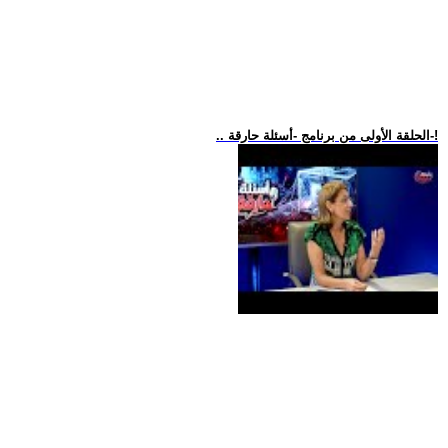
.. الحلقة الأولى من برنامج -أسئلة حارقة-!