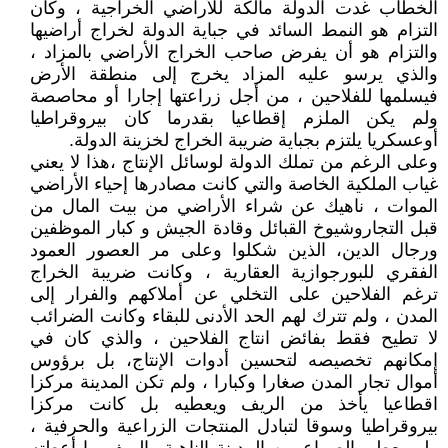
الخطاب غدت الدولة مالكة للأراضي الخراجية ، وكان
التزام هو النمط السائد في جباية الدولة لخراج أراضيها
والتزام هو أن يفرض صاحب الخراج الأراضي بالمزاد ،
والذي يرسو عليه المزاد يخرج إلى منطقة الأرض
فيسلمها للفلاحين ، من أجل زراعتها إجارا أو محاصصة
ولم يكن الملزم إقطاعيا بقدرما كان بيروقراطيا
أوعسكريا يلتزم بجباية ضريبة الخراج لخزينة الدولة.
وعلى الرغم من تملك الدولة لوسائل الإنتاج ،هذا لا يعني
غياب الملكية الخاصة والتي كانت مصادرها إحياء الأراضي
الموات ، ناهيك عن شراء الأراضي من بيت المال من
قبل التجاروشيوخ القبائل وقادة الجيش و كبار الموظفين
ورجال الدين، الذين شكلوا وعلى مر العصور العمود
الفقري للبورجوازية العقارية ، وكانت ضريبة الخراج
ترغم الفلاحين على التخلي عن أملاكهم والفرار إلى
المدن ، ولم تترك لهم الحد الأدنى للبقاء وكانت الضرائب
لا تطيح فقط بفائض انتاج الفلاحين ، والذي كان في
إمكانهم تخصيصه لتحسين أدوات الإنتاج، بل برؤوس
أموال تجار المدن صغارا وكبارا ، ولم تكن المدينة مركزا
اقطاعيا يأخذ من الريف ويعطيه بل كانت مركزا
بيروقراطيا وسوقا لتبادل المنتجات الزراعية والحرفية ،