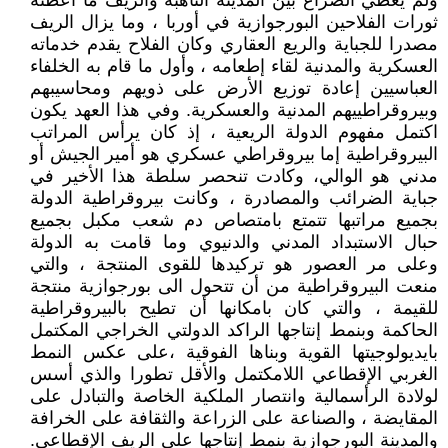
ولم يعطي الصراع بين المدينة الناهبة والريف ما أعطته
ثورات الفلاحين البورجوازية في أوربا ، وما يزال الريف
مصدرا للجباية والريع العقاري وكان الفلاح يقدم خدماته
العسكرية والمدنية لقاء إطعامه ، وأول ما قام به الخلفاء
العباسيين إعادة توزيع الأرض على ذويهم ومحاسيبهم
وبيروقراطييهم المدنية والعسكرية. وفي هذا العهد يكون
اكتمل مفهوم الدولة الريعية ، إذ كان يرأس المراتب
البيروقراطية إما بيروقراطي عسكري هو أمير الجيش أو
مدني هو الوالي، وكادت تنحصر سلطة هذا الأخير في
جباية الضرائب والمصادرة ، وكانت بيروقراطية الدولة
بجميع مراتبها تتمتع بامتصاص دم شعب مكبل بجميع
حبال الاستبداد المدني والدنيوي وما قامت به الدولة
وعلى مر العصور هو تركيدها للقوى المنتجة ، والتي
منعت البيروقراطية من أن تتحول الى بورجوازية منتجة
للقيمة ، والتي كان بامكانها أن تطيح بالبيروقراطية
الحاكمة وبنمط إنتاجها الراكد الدولتي الخراجي المكتمل
بايديولوجيتها القوية وبناها الفوقية ،على عكس النمط
الغربي الإقطاعي اللامكتمل والأقل تطورا والذي أسس
لولادة الرأسمالية وانتصار الملكية الخاصة والتبادل على
المقايضة ، والصناعة على الزراعة والثقافة على الخرافة
والمدينة البورجوازية بنمط إنتاجها على الريف الإقطاعي.