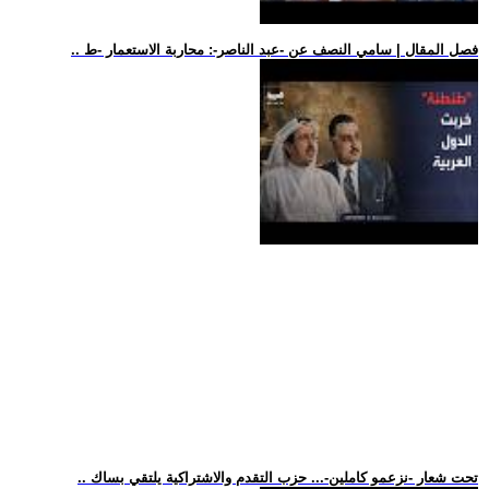
.. فصل المقال | سامي النصف عن -عبد الناصر-: محاربة الاستعمار -ط
.. تحت شعار -نزعمو كاملين-... حزب التقدم والاشتراكية يلتقي بساك