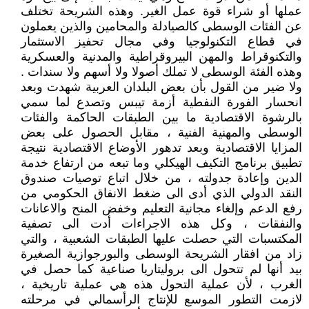
عملها أو شراء قوة عمل الغير. وهذه الشريحة تختلف
عن الفئات الوسطى كالصيادلة والمحامين والذين يعملون
في قطاع التكنولوجيا وفي مجال تحفيز الاستثمار
والتكنوقراط والمهن البيروقراطية والمدنية والعسكرية
وهذه الفئة الوسطى لا تملك أصولا ولا أسهم ولا سندات .
ولا ضير من القول بأن بعض البلدان العربية شهدت وبعد
انحسار الفورة النفطية أزمة تيبس وتصدع لما سمي
بالرشوة الاقتصادية ما بين الطبقات الحاكمة والفئات
الوسطى والمهنية الفنية ، مقابل الحصول على بعض
المزايا الاقتصادية وبعد تدهور الأوضاع الاقتصادية نتيجة
تطبيق برنامج التكيف الهيكلي وما تبعه من ارتفاع خدمة
الدين وإعادة جدولته ، من خلال اتباع توصيات صندوق
النقد الدولي الذي أدى الى ضغط الانفاق الحكومي من
رفع الدعم وإلغاء مجانية التعليم وخفض المنح والاعانات
والنفقات ، وكل هذه الاجراءات أدت الى تصفية
المكتسبات التي حصلت عليها الطبقات الشعبية ، والتي
زاد من افقار الشريحة الوسطى والبورجوازية الصغيرة
بيد أنها لم تتحول الى بروليتاريا صناعية كما حصل في
الغرب ، لأن عملية التحول هذه هي عملية تاريخية ،
لازمت التطور الموسع للإنتاج الرأسمالي في مرحلته