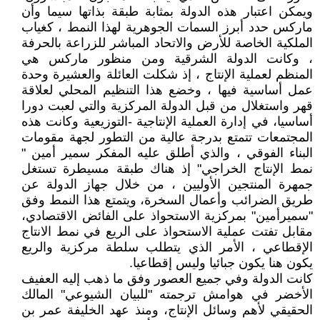
ويمكن اعتبار هذه الدولة بمثابة طبقة بذاتها سيما وأن
ماركس حدد أبرز السمات الجوهرية لهذا النمط ، كغياب
الملكية الخاصة للأرض والاتحاد المباشر للزراعة بالحرفة
، وكانت الدولة الشرقية ومن منظور ماركس هي
المنظم لعملية الإنتاج ، إذ شكلت العائلة والعشيرة وحدة
عمل أساسية فيها ، وخضع هذا التنظيم المحلي لعلاقة
قهر واستغلال من قبل الدولة المركزية والتي لعبت دورا
أساسيا، في إدارة العملية الإنتاجية -التوزيعية وكانت هذه
المجتمعات تتمتع بدرجة عالية من التطور لجهة مقومات
البناء الفوقي ، والذي أطلق عليه المفكر سمير أمين "
نمط الإنتاج الخراجي" إذ هناك طبقة مسيطرة تستغل
جمهرة المنتجين الأوليين ، من خلال جهاز الدولة عن
طريق الضرائب وأعمال السخرة، ويتمتع هذا النمط وفق
"سميرأمين" بمركزية الاستحواذ على الفائض الاقتصادي،
مقابل تفتت عملية الاستحواذ على الريع في نمط الانتاج
الإقطاعي ، الأمر الذي يتطلب سلطة مركزية والريع
يكون هنا يكون جبائيا وليس إقطاعيا.
كانت الدولة وفي جميع العصور وفق ما ذهب إليه العفيف
الأخضر في هوامش ترجمته "للبيان الشيوعي" المالك
الحقيقي لأهم وسائل الإنتاج، ومنذ عهد الخليفة عمر بن