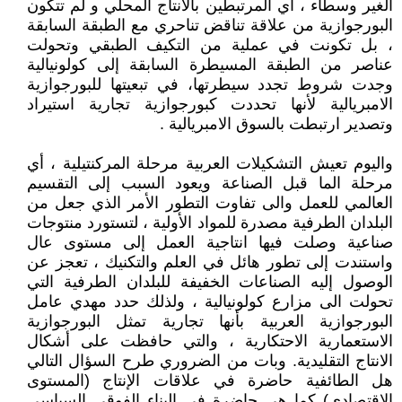
الغير وسطاء ، أي المرتبطين بالانتاج المحلي و لم تتكون
البورجوازية من علاقة تناقض تناحري مع الطبقة السابقة
، بل تكونت في عملية من التكيف الطبقي وتحولت
عناصر من الطبقة المسيطرة السابقة إلى كولونيالية
وجدت شروط تجدد سيطرتها، في تبعيتها للبورجوازية
الامبريالية لأنها تحددت كبورجوازية تجارية استيراد
وتصدير ارتبطت بالسوق الامبريالية .
واليوم تعيش التشكيلات العربية مرحلة المركنتيلية ، أي
مرحلة الما قبل الصناعة ويعود السبب إلى التقسيم
العالمي للعمل والى تفاوت التطور الأمر الذي جعل من
البلدان الطرفية مصدرة للمواد الأولية ، لتستورد منتوجات
صناعية وصلت فيها انتاجية العمل إلى مستوى عال
واستندت إلى تطور هائل في العلم والتكنيك ، تعجز عن
الوصول إليه الصناعات الخفيفة للبلدان الطرفية التي
تحولت الى مزارع كولونيالية ، ولذلك حدد مهدي عامل
البورجوازية العربية بأنها تجارية تمثل البورجوازية
الاستعمارية الاحتكارية ، والتي حافظت على أشكال
الانتاج التقليدية. وبات من الضروري طرح السؤال التالي
هل الطائفية حاضرة في علاقات الإنتاج (المستوى
الاقتصادي) كما هي حاضرة في البناء الفوقي السياسي