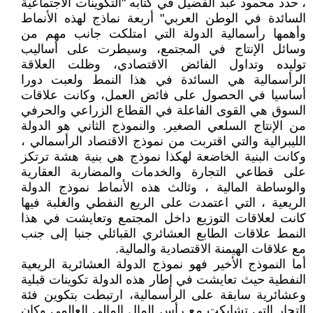
، حدد محمود عبد الفضيل في كتابه "التكوينات الاجتماعية
السائدة في الوطن العربي" أربعة نماذج لهذه الأنماط
وأهمها رأسمالية الدولة التي امتلكت جانب مهم من
وسائل الإنتاج في المجتمع، وسيطرت على أساليب
توليده وتداول الفائض الاقتصادي، وظلت العلاقة
الرأسمالية هي السائدة في هذا النمط ولعبت دورا
أساسيا في الحصول على فائض العمل، وكانت علاقات
السوق هي القوى الفاعلة في القطاع الزراعي والحرفي
من الإنتاج السلعي الصغير. والنموذج الثاني هو الدولة
الليبرالية والتي اقتربت من نموذج الاقتصاد الرأسمالي ،
وكانت البنية الخاضعة لهكذا نموذج هي بنية هشة ترتكز
على قطاعي التجارة والخدمات والمضاربة العقارية
والوساطة المالية ، وثالث هذه الأنماط نموذج الدولة
الريعية ، التي اعتمدت على الريع النفطي والغلبة فيها
كانت لعلاقات التوزيع داخل المجتمع وتعايشت في هذا
النمط علاقات الطابع العشائري القبائلي جنبا إلى جنب
مع علاقات الهيمنة الاقتصادية والمالية.
أما النموذج الأخير فهو نموذج الدولة العشائرية الريعية
النفطية حيث تعايشت في إطار هذه الدولة تكوينات قبلية
وعشائرية سابقة على الرأسمالية، ارتبطت بتكوين فئة
التجار التي تشابكت مع رأس المال المالي العالمي وكان