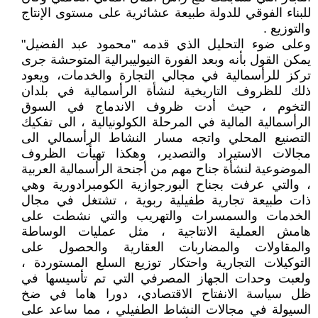
للبناء الفوقي للدولة طبيعة عشائرية على مستوى الإنتاج
والتوزيع .
وعلى ضوء التحليل الذي قدمه "محمود عبد الفضيل"
يمكن القول بأنه وبعد الفورة النيوليبرالية المتوحشة جرى
تركز للرأسمالية في مجالي التجارة والخدمات، ويعود
ذلك للظروف التاريخية لنشأة الرأسمالية في بلدان
التخوم ، حيث أدت ظروف الاندماج في السوق
الرأسمالية المالية في المرحلة الكولونيالية ، الى تفكيك
التصنيع المحلي واتجه مسار النشاط الرأسمالي الى
مجالات الاستيراد والتصدير، وهكذا تهيأت الظروف
الموضوعية لنشأة جناح مهم من أجنحة الرأسمالية العربية
، والتي عرفت بجناح البورجوازية الكومبرادورية وهي
ذات طبيعة تجارية طفيلية ربوية ، تشتغل في مجال
الخدمات والسمسرات والتهريب والتي نشطت على
هامش العملية الانتاجية ، مثل عمليات الوساطة
والمقاولات والمضاربات العقارية والحصول على
التوكيلات التجارية واحتكار توزيع السلع المستوردة ،
ولعبت وحدات الجهاز المصرفي التي تم تأسيسها في
ظل سياسة الانفتاح الاقتصادي، دورا هاما في ضخ
السيولة في مجالات النشاط الطفيلي ، مما ساعد على