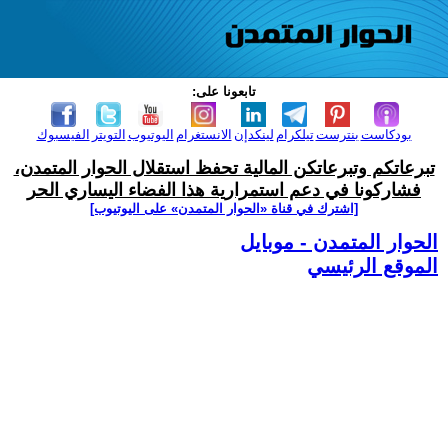
تابعونا على:
بودكاست
بنترست
تيلكرام
لينكدإن
الانستغرام
اليوتيوب
التويتر
الفيسبوك
تبرعاتكم وتبرعاتكن المالية تحفظ استقلال الحوار المتمدن،
فشاركونا في دعم استمرارية هذا الفضاء اليساري الحر
[اشترك في قناة ‫«الحوار المتمدن» على اليوتيوب]
الحوار المتمدن - موبايل
الموقع الرئيسي