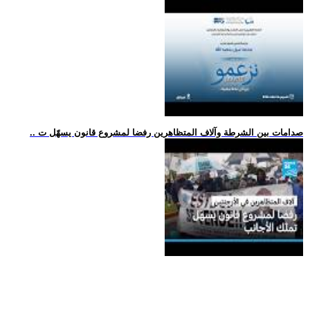
.. صدامات بين الشرطة وآلاف المتظاهرين رفضا لمشروع قانون يسهّل ت