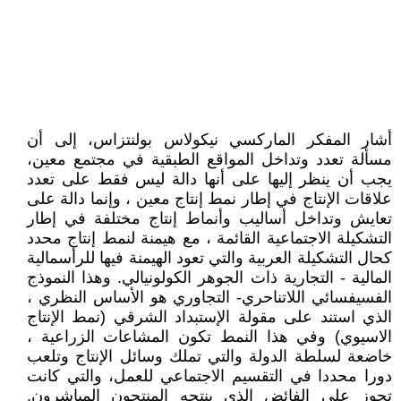
أشار المفكر الماركسي نيكولاس بولنتزاس، إلى أن
مسألة تعدد وتداخل المواقع الطبقية في مجتمع معين،
يجب أن ينظر إليها على أنها دالة ليس فقط على تعدد
علاقات الإنتاج في إطار نمط إنتاج معين ، وإنما دالة على
تعايش وتداخل أساليب وأنماط إنتاج مختلفة في إطار
التشكيلة الاجتماعية القائمة ، مع هيمنة لنمط إنتاج محدد
كحال التشكيلة العربية والتي تعود الهيمنة فيها للرأسمالية
المالية - التجارية ذات الجوهر الكولونيالي. وهذا النموذج
الفسيفسائي اللاتناحري- التجاوري هو الأساس النظري ،
الذي استند على مقولة الإستبداد الشرقي (نمط الإنتاج
الاسيوي) وفي هذا النمط تكون المشاعات الزراعية ،
خاضعة لسلطة الدولة والتي تملك وسائل الإنتاج وتلعب
دورا محددا في التقسيم الاجتماعي للعمل، والتي كانت
تحوز على الفائض الذي ينتجه المنتجون المباشرون.