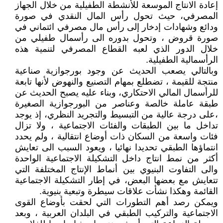
إعادة الانتاج الموسعة للأنشطة الطفيلية من خلال الجهاز
المصرفي، حيث تحول رأس المال النقدي في صورة
ودائع وشهادات إدخار إلى رأس مال مصرفي ائتماني في
صورة قروض ، وتحول بدوره الى رأسمال طفيلي من
خلال الدور الذي لعبه القطاع المصرفي لتنمية هذه
الرأسمالية الطفيلية.
وبالتالي يصعب الحديث عن وجود بورجوازية صناعية
منتجة للقيمة ، تضطلع بمهام التصنيع والنهوض لأنها تابعة
للرأسمال المالي الاحتكاري، وبناء عليه يصبح الحديث عن
طبقة عاملة خالصة وعناصر من البورجوازية الصغيرة
،على درجة عالية من التبسيط والتجريد النظري، إذ يوجد
تداخل ما بين الطبقات والفئات الاجتماعية ، ولا تزال
فئات واسعة من السكان ذات أوضاع انتقالية ، ولم يحدد
انتماؤها الطبقي تحديدا نهائيا ، ويعود السبب الى تعايش
أكثر من نمط انتاج داخل التشكيلة الاجتماعية الواحدة
والى التفاوت البنيوي بين أنماط الإنتاج المختلفة التي
تتعايش مع بعضها البعض، في إطار التشكيلة الاجتماعية
القائمة وهكذا نشأت علاقات سيطرة وتبعية بنيوية.
ويمكن رصد أهم التطورات التي لحقت بأوضاع القوى
الاجتماعية والتركيب الطبقي في البلدان العربية ، وبعد