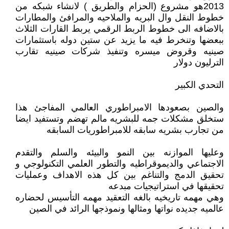
2013هو مشروع (الحزام والطريق ) لانشاء شبكه من
خطوط النقل وال البريه والملاحيه والمرافئ والمطارات
بالاضافه الى خطوط الربط الرقمي يربط القارات الثلاث
ببعضها وتنخرط فيه ما يزيد عن ستين دوله باستثمارات
صينيه وقروض ميسره وتنفيذ شركات صينيه تقارب
الترليون دولار
التحدي الكبير
والصين بصعودها الامبراطوري العالمي المفاجئ هذا
ستخلق مشكلات جمه للبشريه مالم تهضم وتستفيد ايضا
من تجارب بشريه سابقه للامبراطوريات السابقه
وعليها الموازنه بين النمو والبيئه والسلم والتقدم
الاجتماعي والديموقراطيه والتطور العلمي التكنولوجي و
تحقيق الدمج والتناغم بين كل هذه الاهداف وعمليات
تحقيقها في استراتيجيات مبدعه
وهي مهمه تاريخيه بالغه التعقيد مهمه التأسيس لحضاره
عالميه جديده نواتها ومثالها ونموذجها الرائد في الصين