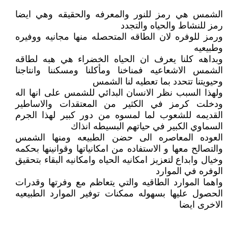
الشمس هي رمز للنور والمعرفه والحقيقه وهي ايضا
رمز للنشاط والحياه والتجدد
ورمز للوفره لان الطاقه المتحصله منها مجانيه ووفيره
وطبيعيه
وبداهه كلنا يعرف ان الحياه الخضراء هي هبه لطاقه
الشمس الاشعاعيه فمناخنا ومأكلنا ومسكننا وانتاجنا
وحيويتنا تتحدد بما تعطيه لنا الشمس
ولهذا السبب نظر الانسان البدائي للشمس على انها اله
ودخلت كرمز في الكثير من المعتقدات والاساطير
القديمه للشعوب لما لمسوه من دور كبير لهذا الجرم
السماوي الكبير في حياتهم البسيطه انذاك
العوده المعاصره الى حضن الطبيعه ومنها الشمس
والتصالح معها و الاستفاده من امكانياتها وقوانينها بحكمه
وخيال وابداع لتعزيز امكانيه الحياه وامكانيه البقاء بتحقيق
الوفره في الموارد
واهما الموارد الطاقيه والتي يتعاظم مع وفرتها وقدرات
الحصول عليها بسهوله ممكنات توفير الموارد الطبيعيه
الاخرى ايضا