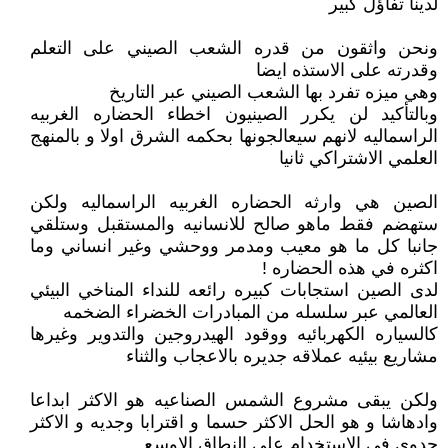
لدينا تفاؤل كبير
ونحن واثقون من قدره الشعب الصيني على التعلم
وقدرته على الاستذه ايضا
وهي ميزه تفرد بها الشعب الصيني عبر التاريخ
وبالتأكيد لن يكرر الصينيون اخطاء الحضاره الغربيه
الراسماليه لانهم سيعالجونها بحكمه الشرق اولا و بالمنهج
العلمي الاشتراكي ثانيا
الصين هي وارثه الحضاره الغربيه الراسماليه ولكن
ستهضم فقط ماهو صالح للانسانيه والمستقبل وستلقي
جانبا كل ما هو معيب ومدمر ووحشي وغير انساني وما
اكثره في هذه الحضاره !
لدى الصين استجابات كبيره رائعه للنداء المناخي البيئي
العالمي عبر سلسله من المبادرات الخضراء الضخمه
كالسياره الكهربائيه ووقود الهيدروجين والتدوير وغيرها
مشاريع بيئيه عملاقه جديره بالاعجاب والثناء
ولكن يبقى مشروع الشمس الصناعيه هو الاكثر ابداعا
وادهاشا و هو الحل الاكثر حسما و اقترابا وجديه و الاكثر
جدوى في الاستخدام على النطاق الاوسع