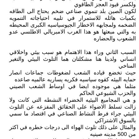
ولكسر قيود العجز الطاقوي
لكون الصين بلد تنموي صناعي ضخم يحتاج الى الطاقه
بكميات هائله للاستمرار في تلبيه احتياجاته التنمويه
الضخمه ولمجابهه الاخطار الجيوسياسيه الكبرى المحيطه
به والتي مبعثها هو هذا الغرب الامبريالي الاطلسي عدو
الشعوب والحضاره
السبب الثاني وراء هذا الاهتمام هو سبب بيئي واخلاقي
انساني ولدينا هنا مشكلتان هما التلوث البيئي والتغير
المناخي
حيث تخضع قياده الشعب لضغوطات جماعات انصار
حمايه البيئه كقوه سياسيه فكريه يساريه عالميه صاعده
مثلما هي موجوده ايضا في اوساط الشعب الصيني
والحزب الشيوعي الحاكم
و هي المجاميع البيئيه الخضراء النشطه التي كانت ولا
زالت تسلط الاضواء على الحقائق المفزعه عن التلوث
البيئي جراء فرط النشاط الصناعي في اقتصاد ما سمي
بالسوق الاشتراكي
والمثال على ذلك تلوث الهواء الى درجات خطره في اكثر
من 500 مدينه صينيه