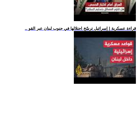
.. قراءة عسكرية | إسرائيل ترسّخ احتلالها في جنوب لبنان عبر القو