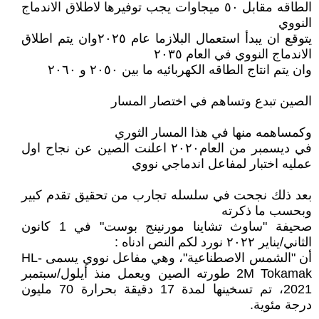
الطاقه مقابل ٥٠ ميجاوات يجب توفيرها لاطلاق الاندماج
النووي
يتوقع ان يبدأ استعمال البلازما عام ٢٠٢٥وان يتم اطلاق
الاندماج النووي في العام ٢٠٣٥
وان يتم انتاج الطاقه الكهربائيه ما بين ٢٠٥٠ و ٢٠٦٠
الصين تبدع وتساهم في اختصار المسار
وكمساهمه منها في هذا المسار الثوري
في ديسمبر من العام٢٠٢٠ اعلنت الصين عن نجاح اول
عمليه اختبار لمفاعل اندماجي نووي
بعد ذلك نجحت في سلسله تجارب من تحقيق تقدم كبير
وبحسب ما ذكرته
صحيفة "ساوث تشاينا مورنينج بوست" في 1 كانون
الثاني/يناير ٢٠٢٢ نورد لكم النص ادناه :
أن "الشمس الاصطناعية"، وهي مفاعل نووي يسمى HL-
2M Tokamak طورته الصين ويعمل منذ أيلول/سبتمبر
2021، تم تسخينها لمدة 17 دقيقة بحرارة 70 مليون
درجة مئوية.