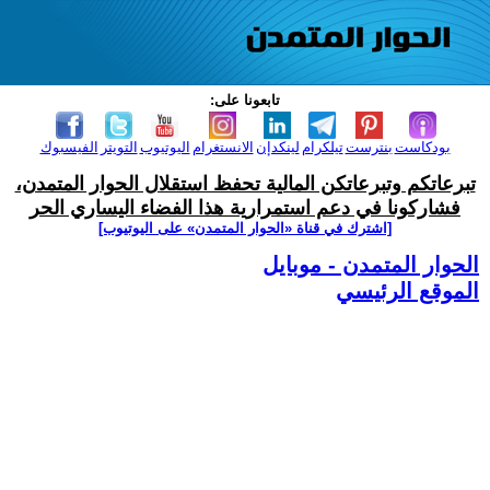
تابعونا على:
بودكاست
بنترست
تيلكرام
لينكدإن
الانستغرام
اليوتيوب
التويتر
الفيسبوك
تبرعاتكم وتبرعاتكن المالية تحفظ استقلال الحوار المتمدن،
فشاركونا في دعم استمرارية هذا الفضاء اليساري الحر
[اشترك في قناة ‫«الحوار المتمدن» على اليوتيوب]
الحوار المتمدن - موبايل
الموقع الرئيسي