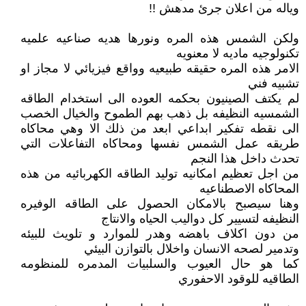
وياله من اعلان جرئ مدهش !!
ولكن الشمس هذه المره ونورها هديه صناعيه علميه
تكنولوجيه ماديه لا معنويه
الامر هذه المره حقيقه طبيعيه وواقع فيزيائي لا مجاز او
تشبيه فني
لم يكتف الصينيون بحكمه العوده الى استخدام الطاقه
الشمسيه النظيفه بل ذهب بهم الطموح والخيال الخصب
الى نقطه تفكير ابداعي ابعد من ذلك الا وهي محاكاه
طريقه عمل الشمس نفسها ومحاكاه التفاعلات التي
تحدث داخل هذا النجم
من اجل تعظيم امكانيه توليد الطاقه الكهربائيه من هذه
المحاكاه الاصطناعيه
وهنا سيصبح بالامكان الحصول على الطاقه الوفيره
النظيفه لتسيير كل دواليب الحياه والانتاج
من دون اكلاف باهضه وهدر للموارد و تلويث للبيئه
وتدمير لصحه الانسان واخلال بالتوازن البيئي
كما هو حال العيوب والسلبيات المدمره للمنظومه
الطاقيه للوقود الاحفوري