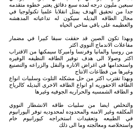
سبعين مليون درجه لمده سبع دقائق يعتبر خطوه متقدمه
جدا من تحقيق الهدف يمثل انقلابا علميا تكنولوجيا في
مجال الطاقه البديله سيكون له تداعياته المدهشه
والعظيمه على باقي مناحي الحياه
وبهذا تكون الصين قد حققت سبقا كبيرا في مضمار
مفاعلات الاندماج النووي اكثر
من روسيا والمانيا وفرنسا واميركا سيمكنها من الاقتراب
اكثر وصولا الى هدف توفير الطاقه النظيفه الوفيره
واستخدامها في اغراض الاناره والنقل والزراعه والتصنيع
وغيرها من قطاعات الانتاج
وبهذا تقترب اكثر من حل مشكله التلوث وسلبيات انواع
الطاقه الاحفوريه او انواع الطاقه الاخرى البديله كالرياح
و الطاقه الشمسيه والحراريه الجوفيه وغيرها
والتخلص ايضا من سلبيات طاقه الانشطار النووي
المكلفه وغير الامنه والمحدوده لمحدوديه توفر اليورانيوم
في الطبيعه وتعقيدات استخراجه كيورانيوم خام
واستخلاصه ومعالجته وما الى ذلك