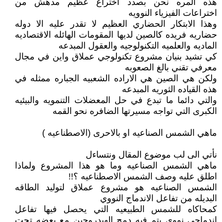
هذه المره نحن بصدد اختراع عظيم مدهش من
اختراعات الفيزياء النوويه
وهذا الابتكار الحضاري العظيم لا تقدر عليه الا دوله
حضاريه فريده كالصين لديها المقومات الهائله الاقتصاديه
الماديه والعلميه التكنولوجيه والعقول المبدعه
كي تشيد بنيان مشروع تكنولوجي عملاق واين في مجال
معرفي تقني بالغ الصعوبه
ولكن هي الصين هي الاراده الشعبيه الجباره ممثله في
هذه القياده الثوريه المبدعه
والتي دائما ما تبدع في حل المعضلات التنمويه والبيئيه
الكبرى التي تواجه مسيرتها الضافره نحو القمه
ماهي الشمس الصناعيه او بالاحرى (الاصطناعيه )
نأتي الى لب موضوع المقال ونتساءل
ماهي الشمس الصناعيه وما هو هذا المشروع ولماذا
اطلق عليه وصف الشمس الاصطناعيه ؟!!
الشمس الصناعيه هو مشروع عملاق لتوليد الطاقه
البديله من تفاعل الاندماج النووي
كمحاكاه للشمس الطبيعيه التي يحصل فيها تفاعل
اندماجي نووي يتم فيه دمج الهيدروجين مع بعضه تحت