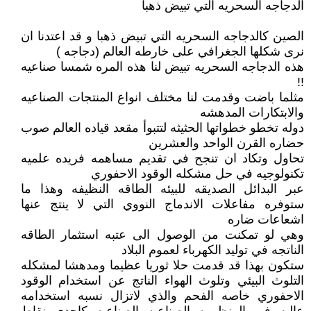
الدجاجه السحريه التي تبيض ذهبا
الصين كالدجاجه السحريه التي تبيض ذهبا و قد اعتدنا ان
نرى شكلها الجغرافي على خارطه العالم (دجاجه )
هذه الدجاجه السحريه تبيض لنا هذه المره شمسا صناعيه
!!
مثلما باضت وقدمت لنا مختلف انواع المنتجات الصناعيه
والابتكارات المدهشه
دوله تخطو خطواتها الحثيثه لتتبوأ مقعد قياده العالم صوب
حضاره القرن الواحد والعشرين
تحاول وتكاد ان تنجح في تقديم مساهمه فريده علميه
تكنولوجيه في حل مشكله الوقود الاحفوري
عبر البدائل الصديقه للبيئه الطاقه النظيفه وهذا ما
ستوفره مفاعلات الاندماج النووي التي لا ينتج عنها
اشعاعات ضاره
وهي لو تمكنت من الوصول الى عتبه استثمار الطاقه
الناتجه في توليد الكهرباء لعموم البلاد
ستكون بهذا قد قدمت حلا ثوريا عظيما ومدهشا لمشكله
التلوث البيئي وتلوث الهواء الناتج عن استخدام الوقود
الاحفوري خاصه الفحم والذي لاتزال نسبه استخدامه