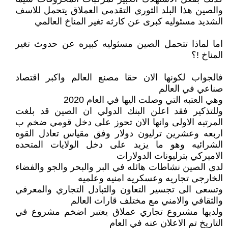
والصين هذا البلد الثوري التقدمي العملاق يتحمل للاسف
الشديد مسئوليه كبرى عن كارثه تغير المناخ العالمي
اما لماذا تتحمل الصين مسئوليه كبيره عن حدوث تغير
المناخ !؟
فالجواب لكونها الان حقا مصنع العالم واكبر اقتصاد
صناعي في العالم
وهي العتبه التي وصلت اليها في العام 2020
وللتذكير فقد اعلن البنك الدولي ان الصين قد بلغت
المرتبه الاولى وانها الان تحوز على دخل قومي ضخم ب
اربعه وعشرين ترليون دولار وفق مقياس تعادل القوه
الشرائيه وهو ما يزيد على دخل الولايات المتحده
الاميركي بترليونات الدولارات
لدى الصين نشاطات هائله في البر والبحر والجو والفضاء
الخارجي تجاريه وعسكريه امنيه وعلميه
وتسعى الى تجسير التعاون والتبادل التجاري والمعرفي
والثقافي والامني مع مختلف قارات العالم
ولديها مشىروع تجاري عملاق يعتبر اضخم مشروع في
التاريخ تم الاعلان عنه في العام