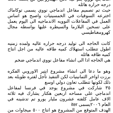
درجه حراره هائله
حيث تم تصميم مفاعل اندماجي نووي يسمى توكاماك
اخترعه السوفيات في الخمسينيات واصبح هو اساس
العمل في المفاعلات النوويه الاندماجيه الى اليوم يعمل
على تسخين البلازما والسيطره عليها بواسطه مجال
كهرومغناطيسي
كانت الحاجه الى توليد درجه حراره عاليه ولمده زمنيه
اطول تتطلب استهلاك كميه طاقه عاليه من اجل انتاج
كميه طاقه هائله
هي الحاجه اذا الى انشاء مفاعل نووي اندماجي ضخم
وهو ما دعا الى انشاء مشروع ايتير الاوروبي الفكره
برزت اواخر الثمانينيات لكن التنفيذ تأجل لفتره طويله بعد
ذلك لكونها تتطلب تعاون دولي اوسع
٣٥ شاركت في مشروع يوجد في فرنسا لمفاعل
اندماجي على مساحه اربعين هكتار يشارك فيه ثلاثه
الاف عامل كلفته عشرون مليار يورو تم تدشينه في
العام ٢٠٠٦يسمى iter
الهدف المتوقع من المشروع هو انتاج ٥٠٠ ميجاوات من