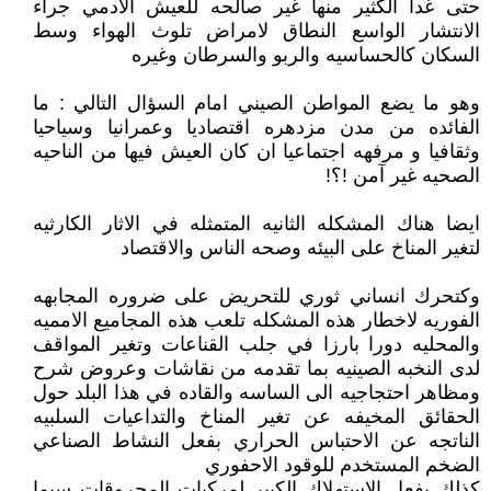
حتى غدا الكثير منها غير صالحه للعيش الادمي جراء
الانتشار الواسع النطاق لامراض تلوث الهواء وسط
السكان كالحساسيه والربو والسرطان وغيره
وهو ما يضع المواطن الصيني امام السؤال التالي : ما
الفائده من مدن مزدهره اقتصاديا وعمرانيا وسياحيا
وثقافيا و مرفهه اجتماعيا ان كان العيش فيها من الناحيه
الصحيه غير آمن !؟!
ايضا هناك المشكله الثانيه المتمثله في الاثار الكارثيه
لتغير المناخ على البيئه وصحه الناس والاقتصاد
وكتحرك انساني ثوري للتحريض على ضروره المجابهه
الفوريه لاخطار هذه المشكله تلعب هذه المجاميع الامميه
والمحليه دورا بارزا في جلب القناعات وتغير المواقف
لدى النخبه الصينيه بما تقدمه من نقاشات وعروض شرح
ومظاهر احتجاجيه الى الساسه والقاده في هذا البلد حول
الحقائق المخيفه عن تغير المناخ والتداعيات السلبيه
الناتجه عن الاحتباس الحراري بفعل النشاط الصناعي
الضخم المستخدم للوقود الاحفوري
كذلك بفعل الاستهلاك الكبير لمركبات المحروقات سيما