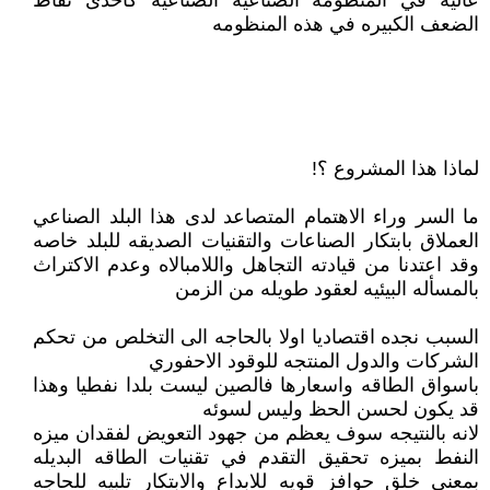
عاليه في المنظومه الصناعيه الصناعيه كاحدى نقاط
الضعف الكبيره في هذه المنظومه
لماذا هذا المشروع ؟!
ما السر وراء الاهتمام المتصاعد لدى هذا البلد الصناعي
العملاق بابتكار الصناعات والتقنيات الصديقه للبلد خاصه
وقد اعتدنا من قيادته التجاهل واللامبالاه وعدم الاكتراث
بالمسأله البيئيه لعقود طويله من الزمن
السبب نجده اقتصاديا اولا بالحاجه الى التخلص من تحكم
الشركات والدول المنتجه للوقود الاحفوري
باسواق الطاقه واسعارها فالصين ليست بلدا نفطيا وهذا
قد يكون لحسن الحظ وليس لسوئه
لانه بالنتيجه سوف يعظم من جهود التعويض لفقدان ميزه
النفط بميزه تحقيق التقدم في تقنيات الطاقه البديله
بمعنى خلق حوافز قويه للابداع والابتكار تلبيه للحاجه