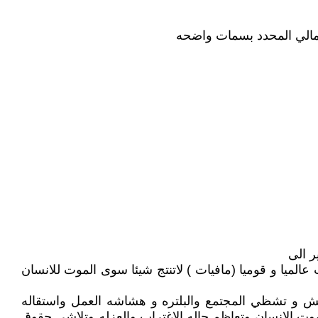
سمالي المحدد بسمات واضحه
ر الى
ميا و قوميا (مافيات ) لاتنتج شيئا سوى الموت للانسان
ميش و تشظي المجتمع والبلتره و هشاشه العمل واستقاله
موت الانسان وتعاظم حاله الاغتراب والعزله وتلاشي حقوق