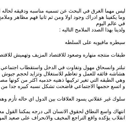
ليس مهما الغرق في البحث عن تسميه مناسبه ودقيقه لحاله الع
وما يكفينا هو ادراك وجود اولا ومن ثم ثانيا فهم مظاهر ومل
في عالم اليوم
ولدينا بهذا الصدد الملامح التاليه :
سيطره مافيويه على السلطه
طبقات منتجه منهاره وصعود للاقتصاد المزيف وتهميش للاقتصا
تبلتر وانسحاق مهول وتفاوت في الدخل واستقطاب اجتماعي
هشاشه فائقه للعمل و تعاظم للاستغلال وتزايد لحجم جيوش الب
وهي الطبقه التي تغير تركيبها ذهنيه خدميه اكثر من كونها مصنع
و اتسع حجمها الاجتماعي فاضحت تشكل نسبه كبيره جدا من ال
سلوك غير عقلاني يسود العلاقات بين الدول اي حاله تأزم و
انتهاك واسع النطاق لحقوق الانسان الى درجه يمكننا القول مع
انقلاب يؤكده واقع التراجع المخيف والانحراف على صعيد الم