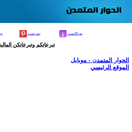
بودكاست
بنترست
تي
تبرعاتكم وتبرعاتكن المال
الحوار المتمدن - موبايل
الموقع الرئيسي