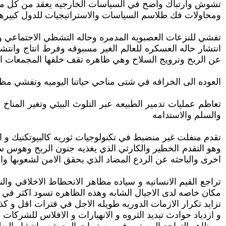
تشوش وارتباك واضح في السياسات الخارجيه يعقد من كل مح
ومحاولات فك طلاسم السياسات والاستراتيجيات للدول كبيرها
تفشي للنزعات العصبويه المدمره وحاله التشظي الاجتماعي و
انتشار حاله العسكره للعالم الغير مسبوقه وفرط انتاج وانتشا
عن الربح وترويج السلاح وهي ظاهره تقف خلفها المجمعات الص
العوده الى الخرافه في شتى مناحي حياتنا اليوميه وتفشي مظاهر
تعاظم عمليات تدمير الطبيعه عبر التلوث البيئي وتغير المناخ
والسلم والاستدامه
تقدم منفلت غير منضبط في تكنولوجيات ثوريه كالبيوتكنيك و
وهو التقدم الخطير والكارثي الذي يغذيه جنون الربح وهوس سبا
اخرى والباحثه عن الردع المضاد الذي يحقق الامن لشعوبها والب
تراجع القيم الانسانيه و سياده مظاهر الانحطاط الاخلاقي
مكان خاصه لدى الاجيال الشابه وهذه الظاهره تسود اكثر في ب
تزايد تكرار الازمات الدوريه طويله الاجل في فترات اقل و كذ
و ازدياد حوادث تبديد الثروه و الانهيارات و الافلاس للشركات و