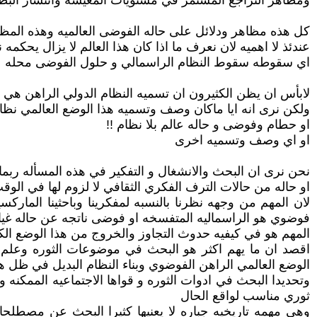
ومظاهر التراجع المستمر في مستويات المعيشه وانتشار البط
كل هذه مظاهر ودلائل على حاله الفوضى العالميه وهذه المظاه
عندئذ لا اهميه لان نعرف ما اذا كان هذا العالم لا يزال يحكم
اي سقوطه سقوط النظام الراسمالي و حلول الفوضى محله
لابأس ان يظن الكثيرون ان تسميه النظام الدولي الراهن هي اه
ولكن نرى انه ايا ماكان وصف وتسميه هذا الوضع العالمي نظام
او حطام وفوضى و حاله عالم بلا نظام !!
او اي وصف وتسميه اخرى
نحن نرى ان البحث والانشغال و التفكير في هذه المسأله 
او حاله من حالات الترف الفكري الثقافي لا لزوم لها في الوق
لان المهم من وجهه نظرنا بالنسبه لمفكرينا وباحثينا المار
فوضوي هو الراسماليه المتفسخه او فوضى ناتجه عن حاله غياب
المهم هو في كيفيه حدوث التجاوز والخروج من هذا الوضع الكا
اقصد ان ما يهم اكثر هو البحث في موضوعات الثوره وعلم ا
الوضع العالمي الراهن الفوضوي وبناء النظام البديل في ظل 
وتحديدا البحث في ادوات الثوره و قواها الاجتماعيه الممكن
ثوري مناسب لواقع الحال
وهي مهمه تاريخيه جباره لا يعنيها كثيرا البحث عن مصطلحا