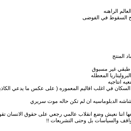
الم الراهنه
امح السقوط في الفوضى
د المنتج
 طبقي غير مسبوق
روليتاريا المعطله
يه انتاجيه
سكان في اغلب اقاليم المعموره ( على عكس ما يدعي الكاذبو
هشاشه الدبلوماسيه ان لم تكن حاله موت سريري
ها اننا نعيش وضع انقلاب عالمي رجعي على حقوق الانسان تقوده
واقف والسياسات بل وحتى التشريعات !!