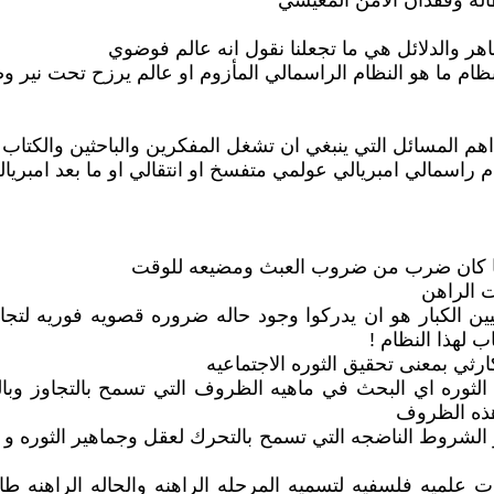
اله وفقدان الامن المعيشي
ر والدلائل هي ما تجعلنا نقول انه عالم فوضوي
ه نظام ما هو النظام الراسمالي المأزوم او عالم يرزح تحت نير 
م المسائل التي ينبغي ان تشغل المفكرين والباحثين والكتاب ا
 راسمالي امبريالي عولمي متفسخ او انتقالي او ما بعد امبريال
ربما كان ضرب من ضروب العبث ومضيعه للوقت
ت الراهن
كسيين الكبار هو ان يدركوا وجود حاله ضروره قصويه فوريه لت
 لهذا النظام !
رثي بمعنى تحقيق الثوره الاجتماعيه
لثوره اي البحث في ماهيه الظروف التي تسمح بالتجاوز وبا
هذه الظروف
ه و الشروط الناضجه التي تسمح بالتحرك لعقل وجماهير الثوره
ت علميه فلسفيه لتسميه المرحله الراهنه والحاله الراهنه ط