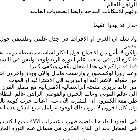
الراهن للعالم
وفهم للامكانات المتاحه وايضا الصعوبات القائمه
جدل قد يبدوا عقيما
ولا شك ان الغرق او الافراط في جدل علمي وفلسفي حول تسم
مدمر
ولكن لا بأس من الاجماع حول افكار اساسيه مبسطه مهمه تفي
فالكره الان في ملعب علم الثوره الريفولوجيا وليس في الت
فما قد تراكم في هذا المجال يكفي ويكفي كثيرا
وعند روزا لوكسمبورج وارنست ماندل والان وودز واخرون اشار
من مقوله الاشتراكيه او البربريه الى الاشتراكيه او الموت
من عالم بربري صنعته الراسماليه الامبرياليه مع مطلع القرن 
الى عالم الموتى وعالم الجنون والفوضى الراهن عالم النظام
ظن معه الكثيرون ان البشريه الان على اعتاب حرب كونيه ثالث
وان كان اخرون لا يرون ذلك لوجود عوامل تمنع اندلاع هذه الحر
في العقود القليله الماضيه ظهرت عشرات الالاف من الكتب وا
في المقابل نجد ان النتاج الفكري في مسائل علم الثوره الما