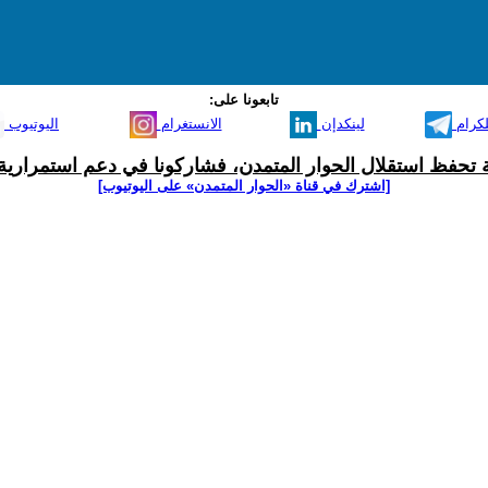
تابعونا على:
لكرام
لينكدإن
الانستغرام
اليوتيوب
ية تحفظ استقلال الحوار المتمدن، فشاركونا في دعم استمرارية 
[اشترك في قناة ‫«الحوار المتمدن» على اليوتيوب]