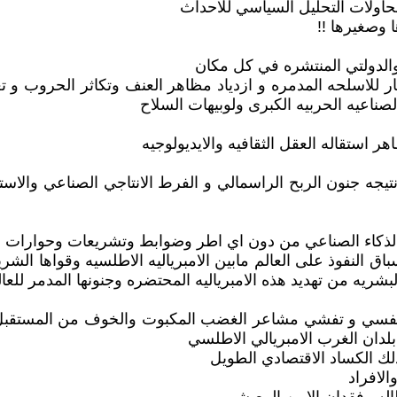
اولات التحليل السياسي للاحداث
 وصغيرها !!
الدولتي المنتشره في كل مكان
ر للاسلحه المدمره و ازدياد مظاهر العنف وتكاثر الحروب و تعم
ناعيه الحربيه الكبرى ولوبيهات السلاح
 استقاله العقل الثقافيه والايديولوجيه
 نتيجه جنون الربح الراسمالي و الفرط الانتاجي الصناعي والاس
 الذكاء الصناعي من دون اي اطر وضوابط وتشريعات وحوارات وت
ق النفوذ على العالم مابين الامبرياليه الاطلسيه وقواها الشر
شريه من تهديد هذه الامبرياليه المحتضره وجنونها المدمر للعال
 والنفسي و تفشي مشاعر الغضب المكبوت والخوف من المستقبل
لدان الغرب الامبريالي الاطلسي
لك الكساد الاقتصادي الطويل
الافراد