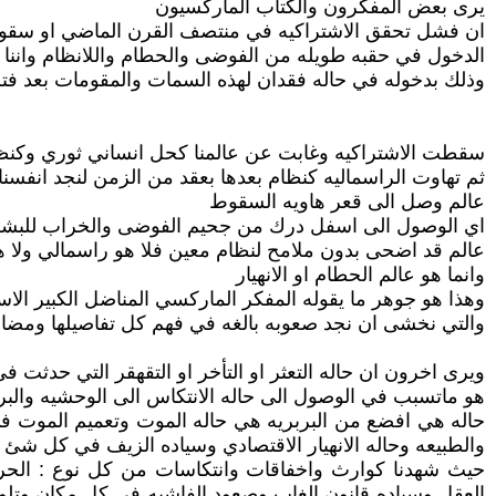
يرى بعض المفكرون والكتاب الماركسيون
ان فشل تحقق الاشتراكيه في منتصف القرن الماضي او سقوط ن
الدخول في حقبه طويله من الفوضى والحطام واللانظام واننا
وذلك بدخوله في حاله فقدان لهذه السمات والمقومات بعد فتره 
سقطت الاشتراكيه وغابت عن عالمنا كحل انساني ثوري وكنظا
ثم تهاوت الراسماليه كنظام بعدها بعقد من الزمن لنجد انفسن
عالم وصل الى قعر هاويه السقوط
اي الوصول الى اسفل درك من جحيم الفوضى والخراب للبشر
عالم قد اضحى بدون ملامح لنظام معين فلا هو راسمالي ولا 
وانما هو عالم الحطام او الانهيار
وهذا هو جوهر ما يقوله المفكر الماركسي المناضل الكبير الاست
والتي نخشى ان نجد صعوبه بالغه في فهم كل تفاصيلها ومضامي
ويرى اخرون ان حاله التعثر او التأخر او التقهقر التي حدثت في
هو ماتسبب في الوصول الى حاله الانتكاس الى الوحشيه والبر
حاله هي افضع من البربريه هي حاله الموت وتعميم الموت في 
والطبيعه وحاله الانهيار الاقتصادي وسياده الزيف في كل شئ
حيث شهدنا كوارث واخفاقات وانتكاسات من كل نوع : الحروب 
العقل وسياده قانون الغاب وصعود الفاشيه في كل مكان وتلوث 