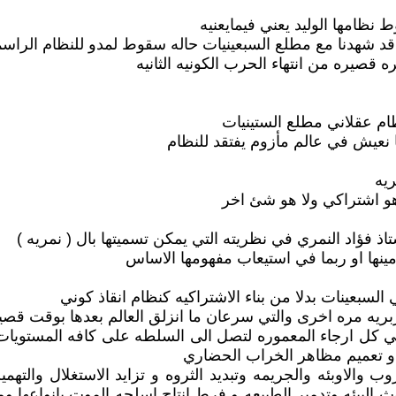
ظامها الوليد يعني فيمايعنيه
 قد شهدنا مع مطلع السبعينيات حاله سقوط لمدو للنظام الرا
قصيره من انتهاء الحرب الكونيه الثانيه
م عقلاني مطلع الستينيات
ا نعيش في عالم مأزوم يفتقد للنظام
يه
هو اشتراكي ولا هو شئ اخر
اذ فؤاد النمري في نظريته التي يمكن تسميتها بال ( نمريه )
نها او ربما في استيعاب مفهومها الاساس
 السبعينات بدلا من بناء الاشتراكيه كنظام انقاذ كوني
بريه مره اخرى والتي سرعان ما انزلق العالم بعدها بوقت قصي
كل ارجاء المعموره لتصل الى السلطه على كافه المستويات عال
 و تعميم مظاهر الخراب الحضاري
والاوبئه والجريمه وتبديد الثروه و تزايد الاستغلال والته
البيئه وتدمير الطبيعه و فرط انتاج اسلحه الموت بانواعها و