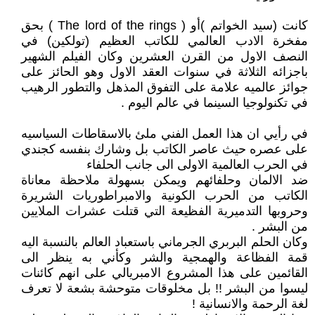
كانت (سيد الخواتم )أو ( The lord of the rings ) بحق
مفخرة الادب العالمي للكاتب العظيم (تولكين) في
النصف الاول من القرن العشرين وكان الفيلم الشهير
باجزائه الثلاثة في سنوات العقد الاول وهو الحائز على
جوائز عالميه علامة على التفوق المذهل والتطور الرهيب
في تكنولوجيا السينما في عالم اليوم .
في رأيي ان هذا العمل الفني ملئ بالاسقاطات السياسيه
على عصره حيث عاصر الكاتب بل وشارك بنفسه كجندي
في الحرب العالمية الاولى الى جانب الحلفاء
ضد الالمان وحلفائهم ويمكن بسهولة ملاحظة معاناة
الكاتب من الحرب الكونية والامبراطوريات الشريرة
وحروبها التدميرية الفظيعة التي قتلت عشرات الملايين
من البشر .
وكان الحلم البربري الجرماني باستعباد العالم بالنسبة اليه
قمة الفظاعة والهمجية والشر وكأني به ينظر الى
القائمين على هذا المشروع الامبريالي على انهم كائنات
ليسوا من البشر !! بل مخلوقات متوحشة بشعة لا تعرف
لغة الرحمة والانسانية !