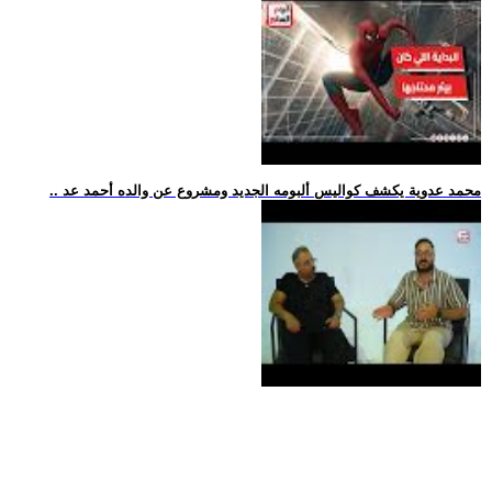
.. محمد عدوية يكشف كواليس ألبومه الجديد ومشروع عن والده أحمد عد