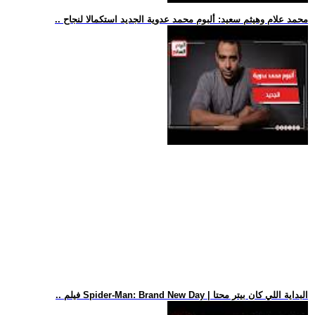
.. محمد علام وهيثم سعيد: ألبوم محمد عدوية الجديد استكمالا لنجاح
.. فيلم Spider-Man: Brand New Day | البداية اللي كان بيتر محتا