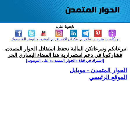
تابعونا على:
بودكاست
بنترست
تيلكرام
لينكدإن
الانستغرام
اليوتيوب
التويتر
الفيسبوك
تبرعاتكم وتبرعاتكن المالية تحفظ استقلال الحوار المتمدن،
فشاركونا في دعم استمرارية هذا الفضاء اليساري الحر
[اشترك في قناة ‫«الحوار المتمدن» على اليوتيوب]
الحوار المتمدن - موبايل
الموقع الرئيسي