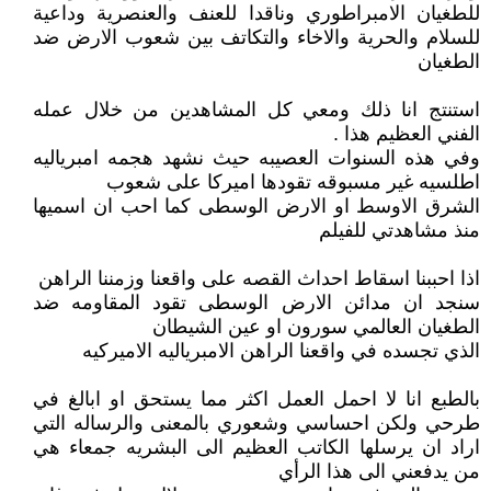
للطغيان الامبراطوري وناقدا للعنف والعنصرية وداعية
للسلام والحرية والاخاء والتكاتف بين شعوب الارض ضد
الطغيان
استنتج انا ذلك ومعي كل المشاهدين من خلال عمله
الفني العظيم هذا .
وفي هذه السنوات العصيبه حيث نشهد هجمه امبرياليه
اطلسيه غير مسبوقه تقودها اميركا على شعوب
الشرق الاوسط او الارض الوسطى كما احب ان اسميها
منذ مشاهدتي للفيلم
اذا احببنا اسقاط احداث القصه على واقعنا وزمننا الراهن
سنجد ان مدائن الارض الوسطى تقود المقاومه ضد
الطغيان العالمي سورون او عين الشيطان
الذي تجسده في واقعنا الراهن الامبرياليه الاميركيه
بالطبع انا لا احمل العمل اكثر مما يستحق او ابالغ في
طرحي ولكن احساسي وشعوري بالمعنى والرساله التي
اراد ان يرسلها الكاتب العظيم الى البشريه جمعاء هي
من يدفعني الى هذا الرأي