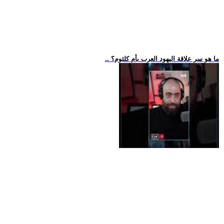
.. ما هو سر علاقة اليهود العرب بأم كلثوم؟