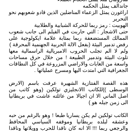
جاندالف يمثل الحكمه
اراغورن يمثل الزعماء المناضلين الذين قادو شعوبهم نحو
التحرير
الهوبيت : رمز ربما للحركة الشبابية والطلابية
حتى الاشجار : التي حاربت في الفيلم الى جانب شعوب
الممالك المستضعفة ربما بمثابة علامة ايكولوجية على
رفض تدمير البيئة (بفعل الالة الحربية الجهنمية المحرقة )
ولم لا الم تجلب الحروب الامبريالية الراسمالية معها
تلوث البيئة وتدمير الطبيعة ! من خلال حرق مساحات
واسعة من الغابات والاراضي المزروعة في كل النطاقات
الجغرافية التي امتدت اليها ومسرح عملياتها .
هذه القصة الفنتازية الشهيرة عرفت باسم (الارض
الوسطى ))للكاتب االانجليزي تولكين (وهو كاتب من
اصل الماني الا ان اجيالا من عائلته عاشت في بريطانيا
الى زمن جيله هو )
الكاتب تولكين لم يكن يساريا طبعا ! وهو بالرغم من حبه
وعشقه لبلده بريطانيا وموقفه السياسي المحافظ
والرجعي ربما !!! الا انه كان ناقدا للحرب وويلاتها وناقدا