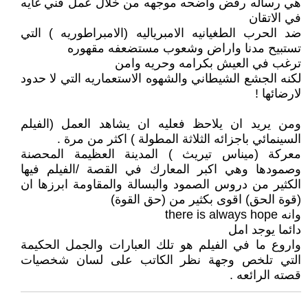
هي رساله رفض واضحه موجهه من خلال عمل فني غايه
في الاتقان
ضد الحرب الطغيانيه الامبرياليه (الامبراطوريه ) التي
تستبيح مدنا واراض وشعوب مستضعفه مقهوره
ترغب في العيش بكرامه وحريه وامن
لكنه الجشع الشيطاني والشهوه الاستعماريه التي لا حدود
لارضائها !
ومن يريد ان يلاحظ فعليه ان يشاهد العمل (الفيلم
السينمائي باجزائه الثلاثة المطولة ) اكثر من مرة .
معركة (ميناس تيريث ) المدينة العظيمة المحصنة
وصمودها وهي اكبر المعارك في القصة /الفيلم فيها
الكثير من دروس الصمود والبسالة والمقاومة ابرزها ان
(قوة الحق) اقوى بكثير من (حق القوة)
وانه there is always hope
دائما يوجد امل
واروع ما في الفيلم هو تلك العبارات والجمل الحكيمة
التي تلخص وجهة نظر الكاتب على لسان شخصيات
قصته الرائعه .