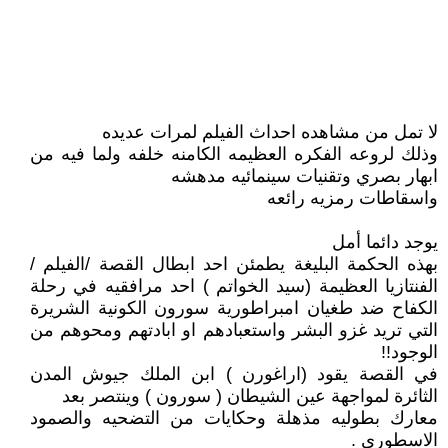
لا تمل من مشاهده احداث الفيلم لمرات عديده
وذلك لروعه الفكره العظيمه الكامنه خلفه ولما فيه من
ابهار بصري وتقنيات سينمائيه مدهشه
واسقاطات رمزيه رائعه
يوجد دائما أمل
بهذه الحكمة البليغة يطمئن احد ابطال القصة /الفيلم /
الفنتازيا العظيمة (سيد الخواتم ) احد مرافقيه في رحلة
الكفاح ضد طغيان امبراطورية سورون الكونية الشريرة
التي تريد غزو البشر واستعبادهم او ابادتهم ومحوهم من
الوجود!!
في القصة يقود (اراغورن ) ابن الملك جيوش المدن
الثائرة لمواجهة عين الشيطان ( سورون ) وينتصر بعد
معارك بطوليه مذهلة وحكايات من التضحيه والصمود
الاسطوري .