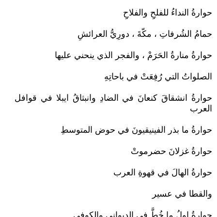
حوارةُ النداءُ للفلحِِ والفلاحِِ
حمامُ الشُرفاتِ ، مكّةَ ، دورِيُّ العرائشِ
حوارةُ منارةُ الحَرَمْ ، والفجر الذي ينحني عليها
الصلواتُ التي رُفِعَتْ في باحاتِهِ
حوارةُ انشقاقَ كنعانَ في الضادِ وانبثاقُ ايبلا في قوافل
العرب
حوارةُ ما بذر الفينيقيونَ في حوض المتوسطِ
حوارةُ غزلانَ حضرموتْ
حوارةُ الهالَ في قهوةِ العرب
والقطا في عسير
حوارةُ اولُ ما خُطَّ في الديوانِيِ والكوفيِ