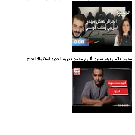
.. محمد علام وهيثم سعيد: ألبوم محمد عدوية الجديد استكمالا لنجاح