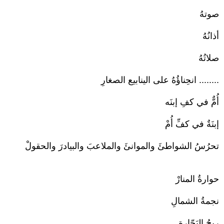
صوتهُ
أذانُهُ
صلاتُهُ
........ انحِناؤُهُ على الينابيع الصغارِ
أُمٌّ في كفِ إبنَه
إبنَةٌ في كفِّ أُمْ
تحرُسُ الشواطئَ والموانئَ والملاعبَ والبيادرَ والحقولْ
حوارةُ المنارْ
نجمةُ الشمالِ
ريحُ البَحّارةِ