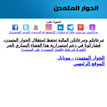
تابعونا على:
بودكاست
بنترست
تيلكرام
لينكدإن
الانستغرام
اليوتيوب
التويتر
الفيسبوك
تبرعاتكم وتبرعاتكن المالية تحفظ استقلال الحوار المتمدن،
فشاركونا في دعم استمرارية هذا الفضاء اليساري الحر
[اشترك في قناة ‫«الحوار المتمدن» على اليوتيوب]
الحوار المتمدن - موبايل
الموقع الرئيسي