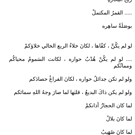
..... القمرُ المكتملْ
بوصَلَةٌ ساهِره
لو لم يكُنَّ ، كفّاها ، لكانَ خلاءُ الربع الخالي خلاؤكمْ
.... لو لم يكُنْ هُدْبُ حواره ، لكانت السَمومُ محياكُم
ومماتُكم
ولو لم تكن جدائلُ حواره ، لكانَ الفراغُ حصادَكم
ولو لم يكن ذاكَ البديعُ ، قلبَها لما صارَ وجهُ اللهِ سمائكم
لما كان الحجازُ أذانكمْ
لما كانَ بلالُ
لما كانَ صُهَيبُ