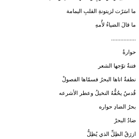
ما اسَرًت لزيتونةِ القلبِ اليمامة
ما قالَ الضياءُ لأُمهِ
................
حوارةُ
فتنةٌ توّجها الشعر
نطفةٌ اتاها البحرُ فسمّاها الفصولْ
قُدسٌ يحُفُّهُ النخيلُ وعطر الأشرعه
بحرُ الضادِ حواره
ضادُ البحرْ
ازرَقُ الظِلِّ الذي يُظِلُّ