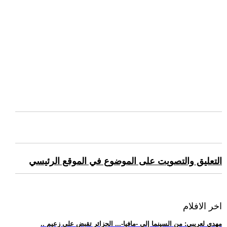
التعليق والتصويت على الموضوع في الموقع الرئيسي
اخر الافلام
.. مهدي لعريبي: من السينما إلى -مافيا-... الجزائر تقبض على زعيم