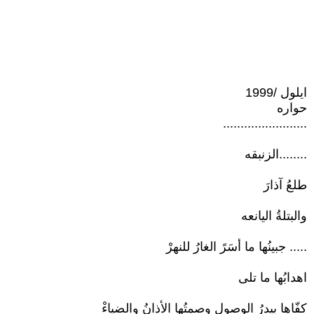
ايلول /1999
حواره
........................
........الزنبقه
طلعُ آذارَ
والبتلةُ اليانعه
..... جبينُها ما أسَرً الغارُ للنهرْ
اهدابُها ما تلى
كفّاها بيدرُ الوصولِ وصمتُها الأذانُ والضياءْ