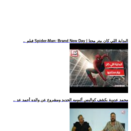
.. فيلم Spider-Man: Brand New Day | البداية اللي كان بيتر محتا
.. محمد عدوية يكشف كواليس ألبومه الجديد ومشروع عن والده أحمد عد