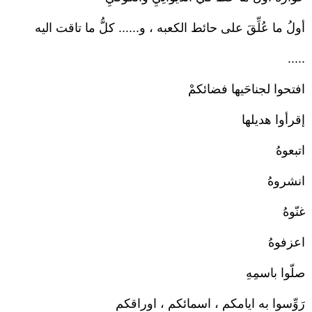
أولُ ما عُلِّقَ على حائط الكعبه ، و...... كلُّ ما تاقت اليه
.....
افتحوا لجناحَيها فضائكمْ
إقرأوا هديلها
اتبعوهُ
انشروهُ
غنّوهُ
اعزفوهُ
صلّوا باسمِهِ
رَوِّسوا به ايامكم ، اسمائكم ، اوراقكم