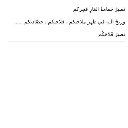
تصيرُ حمامةُ الغارِ فجركم
وريحُ اللهِ في ظهرِ ملاحيكم ، فلاحيكم ، حصّاديكم ......
تصيرُ فَلاحَكُم