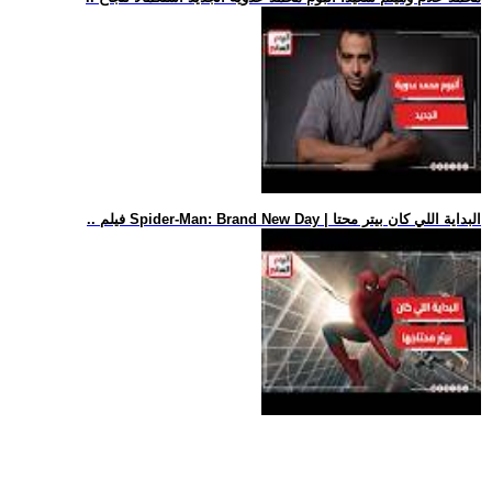
.. فيلم Spider-Man: Brand New Day | البداية اللي كان بيتر محتا