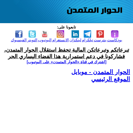
تابعونا على:
بودكاست
بنترست
تيلكرام
لينكدإن
الانستغرام
اليوتيوب
التويتر
الفيسبوك
تبرعاتكم وتبرعاتكن المالية تحفظ استقلال الحوار المتمدن،
فشاركونا في دعم استمرارية هذا الفضاء اليساري الحر
[اشترك في قناة ‫«الحوار المتمدن» على اليوتيوب]
الحوار المتمدن - موبايل
الموقع الرئيسي