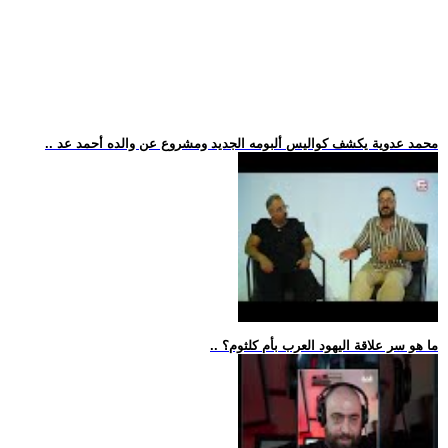
.. محمد عدوية يكشف كواليس ألبومه الجديد ومشروع عن والده أحمد عد
.. ما هو سر علاقة اليهود العرب بأم كلثوم؟