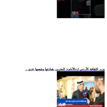
.. وزير الثقافة الأردني لـ«الأيام»: البحرين بقيادتها وشعبها عزي