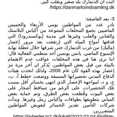
اثبت ان الدنمارك بلد صغير وبقلب كبير.
https://danmarksindsamling.dk/
3- بعد العاصفة:
بادر عدد من المواطنين يومي الأربعاء والخميس
الماضيين بجمع المخلفات المتنوعة من أكياس البلاستك
والقناني والعلب وغيرها في مدينة (بوكسندرودا) التي
قذفتها أمواج المياه التي إرتفعت بعد مرور إعصار
(ماليك) من غرب الدنمارك حتى شرقها خلال عطلة نهاية
الإسبوع الماضي. يانس يونسن أحد منظمي الفعالية قال:
اننا نرى هنا في هذه المخلفات عواقب عدم الاهتمام
بالبيئة من قبل بعض المواطنين. يُذكر ان آخر مرة مرَ
إعصار بهذه القوة كان عام 2008، ولذلك اتخذت هيئات
الدفاع المدني تحضيراتها المسبقة ووضعت خطط أ، ب،
ج، و د، لمواجهة الإعصار الذي انتهى بخسائر أقل بسبب
تلك التحضيرات، على الرغم من تساقط أشجار على
بعض البيوت وقُطعت بعض الطرق، وتم حماية بعض
المباني بتطويقها بطوافات وأكياس رمل وغيرها. وبدأت
شركات التأمين تقدير الخسائر لتعويض المواطنين
المتضررين.
https://nyheder.tv2.dk/lokalt/2022-02-04-frivillige-