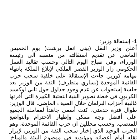
1- إستقالة وزير:
أعلن وزير النقل (بيني انغل برشت) يوم الخميس
الماضي عن تقديم استقالته من منصبه الى رئيسة
الوزراء، وفي صباح اليوم التالي وحسب تقاليد العمل
الحكومي زار الوزير القصر الملكي لإبلاغ الملكة بانتهاء
مهامه كوزير. جاءت الإستقالة على خلفية سحب حزب
القائمة الموحدة (يساري متطرف) الثقة من الوزير بعد
جلسة إستجواب عن عدم وجود جداول حول ثاني اوكسيد
الكربون في خطة تطوير البنية التحتية الكبيرة التي أقرتها
غالبية أحزاب البرلمان خلال الصيف الماضي. قال الوزير:
طوال فترة خدمتي، كنت أسعى جاهداً لمعاملة الجميع
على أفضل وجه ممكن وإظهار الاحترام والتواضع
للمنصب. وحسب محللين ان حزب القائمة الموحدة، وهو
الحزب الوحيد الذي إختار سحب الثقة من الوزير، لإبراز
ثقله أمام أعضائه ومؤيديه في موضوع البيئة والمناخ.