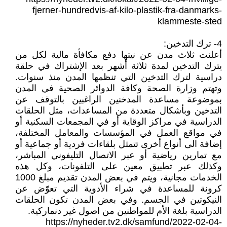
fjerner-hundredvis-af-kilo-plastik-fra-danmarks-
klammeste-sted
4- ترك التدخين:
أعلنت ثلاث مدن عن نيتها دفع مكافأة مالية لكل من
يترك التدخين لمدة ثلاثة أشهر بعد الإشتراك في حلقة
دراسية لترك التدخين التي تنظمها المدن منذ سنوات.
وتهتم وزارة الصحة وكافة الدوائر الصحية في المدن
بموضوعة مساعدة المدخنين الراغبين بالتوقف عن
التدخين وبأشكال متعددة من المساعدات، مثل الحلقات
الدراسية في مراكز الوقاية أو في المجمعات السكنية أو
في مواقع العمل في المؤسسات والمعامل المختلفة،
إضافة الى أنواع أخرى تتمثل بلقاءات فردية أو جماعية أو
مع تمارين رياضية أو عبر الاتصال التليفوني المباشر،
وكذلك عبر تطبيق معين على التلفونات، وكل هذه
الخدمات مجانية، ويتم في بعض المدن تقديم مبلغ 1000
كرونة للمساعدة في شراء الأدوية التي تعوّض عن
النيكوتين في الجسم. وفي بعض المدن تكون الحلقات
الدراسية بلغة الأم للمواطنين من اصول غير دنماركية.
https://nyheder.tv2.dk/samfund/2022-02-04-