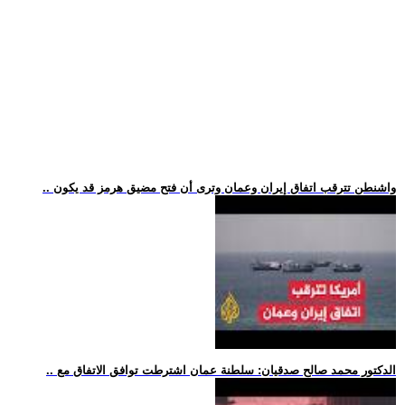
.. واشنطن تترقب اتفاق إيران وعمان وترى أن فتح مضيق هرمز قد يكون
.. الدكتور محمد صالح صدقيان: سلطنة عمان اشترطت توافق الاتفاق مع