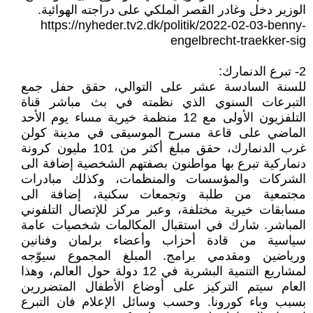
الوزير دخل وغادر القصر الملكي على دراجته الهوائية.
https://nyheder.tv2.dk/politik/2022-02-03-benny-
engelbrecht-traekker-sig
2- تبرع الدنمارك:
للسنة السادسة عشر على التوالي، حقق حفل جمع
التبرعات السنوي الذي نظمته في بث مباشر قناة
التلفزيون الأولى مع 12 منظمة خيرية مساء يوم الأحد
الماضي على قاعة مسرح الموسيقى في مدينة كولن
غرب الدنمارك، حقق مبلغ أكثر من 101 مليون كرونة
دنماركية تبرع بها مواطنون بصفتهم الشخصية إضافة الى
الشركات والمؤسسات والمنظمات، وكذلك مبادرات
مجتمعية من طلبة وتجمعات سكنية، إضافة الى
مسابقات خيرية مختلفة، وعبر مركز للإتصال التلفوني
المباشر. شارك في استقبال المكالمات شخصيات عامة
سياسية من قادة أحزاب وأعضاء برلمان وفنانين
ورياضين ومقدمي برامج. المبلغ المجموع سيوّجه
لمشاريع التنمية البشرية في 12 دولة حول العالم، وهذا
العام سيتم التركيز على أوضاع الأطفال المتضررين
بسبب وباء كورونا. وحسب وسائل الإعلام فان التبرع