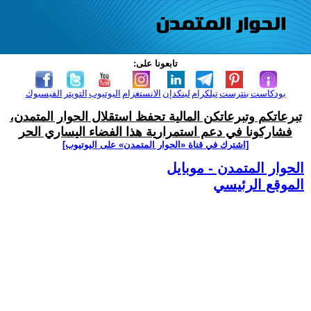
تابعونا على:
بودكاست
بنترست
تيلكرام
لينكدإن
الانستغرام
اليوتيوب
التويتر
الفيسبوك
تبرعاتكم وتبرعاتكن المالية تحفظ استقلال الحوار المتمدن،
فشاركونا في دعم استمرارية هذا الفضاء اليساري الحر
[اشترك في قناة ‫«الحوار المتمدن» على اليوتيوب]
الحوار المتمدن - موبايل
الموقع الرئيسي