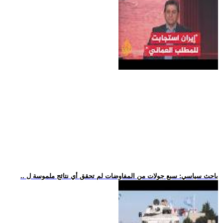
.. باحث سياسي: سبع جولات من المفاوضات لم تحقق أي نتائج ملموسة ل