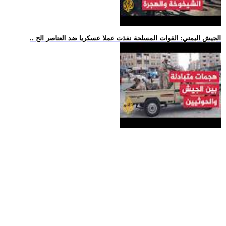
.. الجيش اليمني: القوات المسلحة نفذت عملا عسكريا ضد العناصر الح