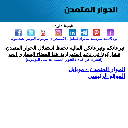
تابعونا على:
بودكاست
بنترست
تيلكرام
لينكدإن
الانستغرام
اليوتيوب
التويتر
الفيسبوك
تبرعاتكم وتبرعاتكن المالية تحفظ استقلال الحوار المتمدن،
فشاركونا في دعم استمرارية هذا الفضاء اليساري الحر
[اشترك في قناة ‫«الحوار المتمدن» على اليوتيوب]
الحوار المتمدن - موبايل
الموقع الرئيسي