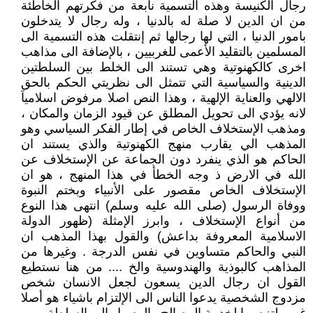
رجال الكنيسة وهذه التسمية نابعة من فكرتهم الخاطئة
من ان الدين لا صلة له بالدنيا ، وله رجال لا يتدخلون
بامور الدنيا ، التي لها رجالها ثم إنتقلت هذه التسمية الى
المسلمين بالتقليد الأعمى للغربيين ، بالإضافة الى مذاهب
اخرى كالكهنوتية وهي تستند الى الخلط بين السلطتين
الدينية والسياسية التي تتمثل الى نظريتي الحكم بالحق
الالهي والعناية الإلهية ، وهذا النص اصلا مرفوض اسلامياَ
لانه يؤدي الى تحويل المطلق عن قيود الزمان والمكان ،
ومذهب الإستخلاف الخاص في إطار الفكر السياسي وهو
المذهب الي يقارب منهج الكهنوتية والذي يستند ان
الحاكم هو الذي ينفرد دون الجماعة عن الإستخلاف عن
الله في الارض ذ وجه الخطأ في هذا المنهج ، هو ان
الإستخلاف الخاص مقصور على الأنبياء وبختم النبوة
ووفاة الرسول (صلى الله عليه وسلم) انتهى هذا النوع
من أنواع الإستخلاف ، وابرز الإمثلة (ظهور الدولة
الاسلامية المعروفة بداعش) والقول بهذا المذهب ان
النبي والحاكم متساوين في نفس الدرجة . وغيرها من
المذاهب كالبوذية والهندوسية والخ .... من هنا نستطيع
القول ان رجال الدين يسعون لجعل الانسان شخص
مزدوج الشخصية يدعوا الناس الى الإلتزام باشياء هو أصلا