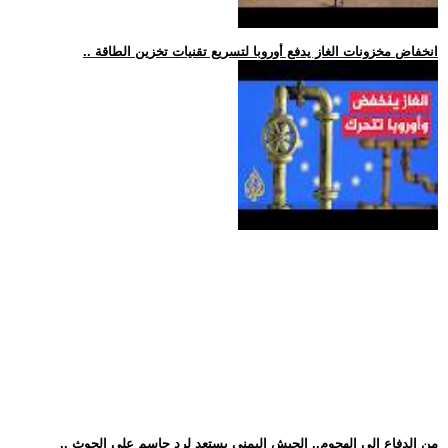
.. انخفاض مخزونات الغاز يدفع أوروبا لتسريع تقنيات تخزين الطاقة
.. من الدفاع إلى الهجوم.. الجيش اليمني يستعد لرد حاسم على الحوث