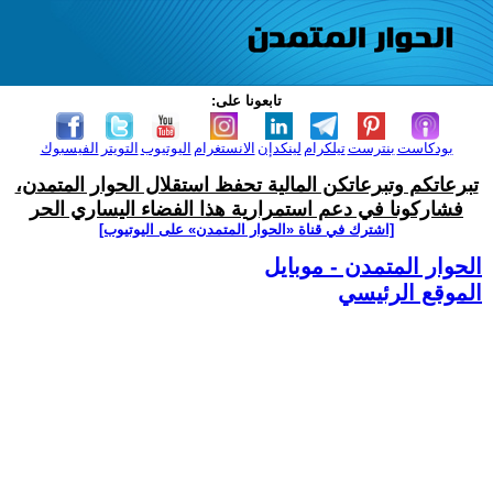
تابعونا على:
بودكاست
بنترست
تيلكرام
لينكدإن
الانستغرام
اليوتيوب
التويتر
الفيسبوك
تبرعاتكم وتبرعاتكن المالية تحفظ استقلال الحوار المتمدن،
فشاركونا في دعم استمرارية هذا الفضاء اليساري الحر
[اشترك في قناة ‫«الحوار المتمدن» على اليوتيوب]
الحوار المتمدن - موبايل
الموقع الرئيسي