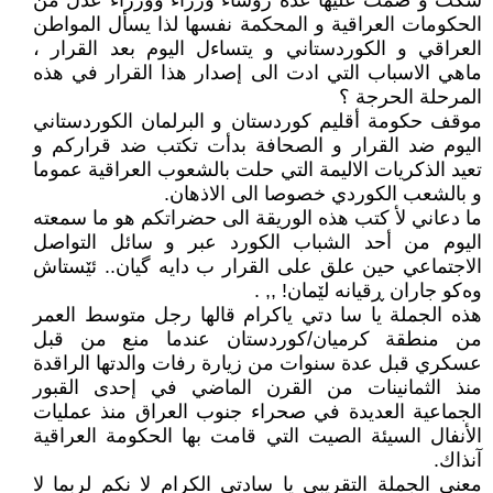
سكت و صمت عليها عدة رؤساء وزراء ووزراء عدل من
الحكومات العراقية و المحكمة نفسها لذا يسأل المواطن
العراقي و الكوردستاني و يتساءل اليوم بعد القرار ،
ماهي الاسباب التي ادت الى إصدار هذا القرار في هذه
المرحلة الحرجة ؟
موقف حكومة أقليم كوردستان و البرلمان الكوردستاني
اليوم ضد القرار و الصحافة بدأت تكتب ضد قراركم و
تعيد الذكريات الاليمة التي حلت بالشعوب العراقية عموما
و بالشعب الكوردي خصوصا الى الاذهان.
ما دعاني لأ كتب هذه الوريقة الى حضراتكم هو ما سمعته
اليوم من أحد الشباب الكورد عبر و سائل التواصل
الاجتماعي حين علق على القرار ب دايە گيان.. ئێستاش
وەکو جاران ڕقيانە لێمان! ,, .
هذه الجملة يا سا دتي ياكرام قالها رجل متوسط العمر
من منطقة كرميان/كوردستان عندما منع من قبل
عسكري قبل عدة سنوات من زيارة رفات والدتها الراقدة
منذ الثمانينات من القرن الماضي في إحدى القبور
الجماعية العديدة في صحراء جنوب العراق منذ عمليات
الأنفال السيئة الصيت التي قامت بها الحكومة العراقية
آنذاك.
معنى الجملة التقريبي يا سادتي الكرام لا نكم لربما لا