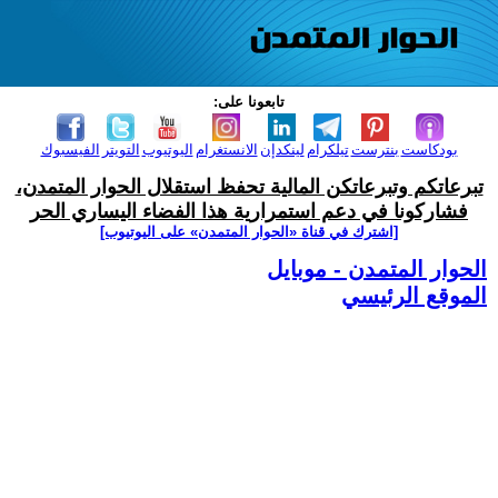
تابعونا على:
بودكاست
بنترست
تيلكرام
لينكدإن
الانستغرام
اليوتيوب
التويتر
الفيسبوك
تبرعاتكم وتبرعاتكن المالية تحفظ استقلال الحوار المتمدن،
فشاركونا في دعم استمرارية هذا الفضاء اليساري الحر
[اشترك في قناة ‫«الحوار المتمدن» على اليوتيوب]
الحوار المتمدن - موبايل
الموقع الرئيسي