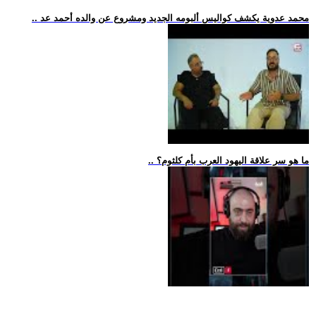
.. محمد عدوية يكشف كواليس ألبومه الجديد ومشروع عن والده أحمد عد
.. ما هو سر علاقة اليهود العرب بأم كلثوم؟