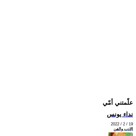
علّمتني أمّي
نداء يونس
2022 / 2 / 19
الادب والفن