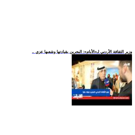
.. وزير الثقافة الأردني لـ«الأيام»: البحرين بقيادتها وشعبها عزي