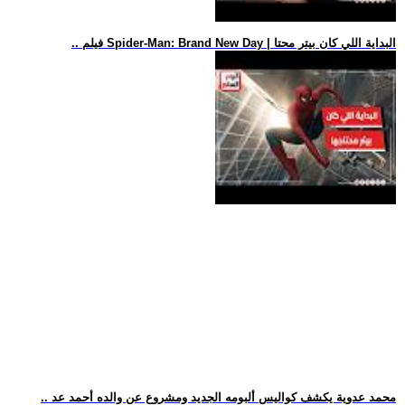
.. فيلم Spider-Man: Brand New Day | البداية اللي كان بيتر محتا
.. محمد عدوية يكشف كواليس ألبومه الجديد ومشروع عن والده أحمد عد