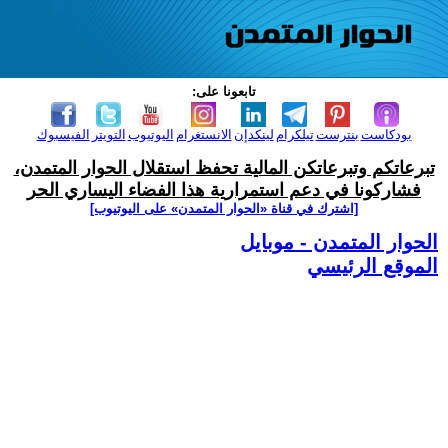
تابعونا على:
بودكاست
بنترست
تيلكرام
لينكدإن
الانستغرام
اليوتيوب
التويتر
الفيسبوك
تبرعاتكم وتبرعاتكن المالية تحفظ استقلال الحوار المتمدن،
فشاركونا في دعم استمرارية هذا الفضاء اليساري الحر
[اشترك في قناة ‫«الحوار المتمدن» على اليوتيوب]
الحوار المتمدن - موبايل
الموقع الرئيسي