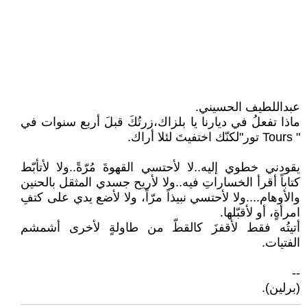
عبداللطيف الحسيني.
ماذا تفعلُ في ديارنا يا بلزاك،زرتُكَ قبلَ أربع سنوات في
" Tours تور"لكنّك اختفيتَ لئلا أراك.
يقودني خطوي إليه..لا ﻷحتسي القهوةَ مُرّةً..ولا ﻷتأبّط
كتاباً أقرأ الخساراتِ فيه..ولا ﻷريح جسدي المثقل بالحنين
والأوهام....ولا ﻷحتسي نبيذاً مرّاً، ولا ﻷضع يدي على كتفِ
امرأةٍ، أو ﻷقبّلها.
أتيتُه فقط ﻷقفزَ كالقطّ من طاولةٍ ﻷخرى أشمشم
الفتيات.
--