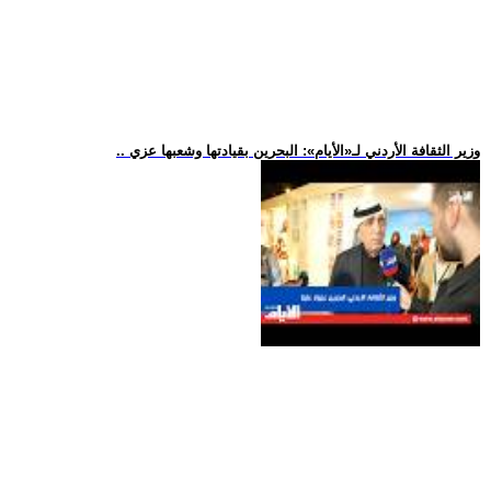
.. وزير الثقافة الأردني لـ«الأيام»: البحرين بقيادتها وشعبها عزي